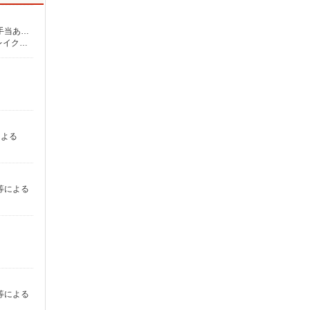
時給1,500円〜1,600円 ※勤務地による ◎日払い・週払い選択可能（日払いは手数料なし） ◎残業手当、リーダー手当、深夜手当あり！
【埼玉】 和光市、川越、朝霞台、南越谷、新越谷、北朝霞、所沢、志木、朝霞、熊谷、ふじみ野、 上福岡、せんげん台、越谷レイクタウン、新所沢、越谷、獨協大学前、本川越、他 他にも一都三県各地にあり。ご希望をお聞かせください。 ☆送迎バス有／バイク・自転車通勤OKなどの勤務地もアリ
。
による
力等による
力等による