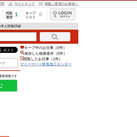
質問
サイトマップ
掲載ご希望のお客様へ
閲覧
キープ
1
0
履歴
リスト
ログイン
の求人情報詳細
キープ中のお仕事（0件）
保存した検索条件（
0
件）
閲覧したお仕事（1件）
ープ
マミーマート鮮魚加工センター
の最新情報です
む