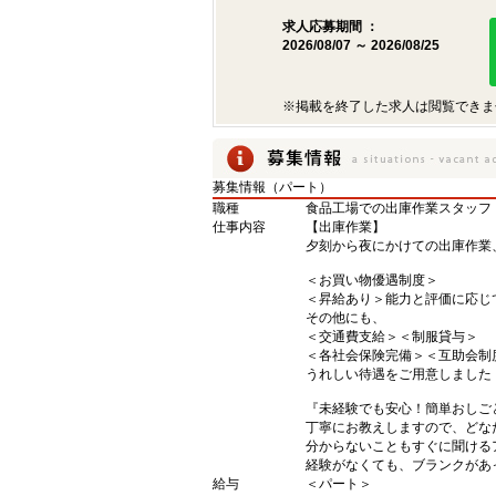
求人応募期間 ：
2026/08/07 ～ 2026/08/25
※掲載を終了した求人は閲覧できま
募集情報（パート）
職種
食品工場での出庫作業スタッフ
仕事内容
【出庫作業】
夕刻から夜にかけての出庫作業
＜お買い物優遇制度＞
＜昇給あり＞能力と評価に応じ
その他にも、
＜交通費支給＞＜制服貸与＞
＜各社会保険完備＞＜互助会制
うれしい待遇をご用意しました
『未経験でも安心！簡単おしご
丁寧にお教えしますので、どな
分からないこともすぐに聞ける
経験がなくても、ブランクがあ
給与
＜パート＞