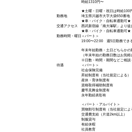
時給1310円〜
★土曜・日曜・祝日は時給100
勤務地
埼玉県川越市大字大袋650番地
★車・バイク・自転車通勤可★
交通アクセス
西武新宿線「南大塚駅」より徒歩
★車・バイク・自転車通勤可★
勤務時間・曜日
＜パート＞
19:00〜22:00 週5日勤務で
年末年始勤務・土日どちらかの
（年末年始の勤務日数はお気軽
※日数・時間・期間などご相談
待遇
＜パート＞
社会保険完備
昇給制度有（当社規定による）
産休・育休制度有
資格取得補助制度有
慶弔見舞金制度有
永年勤続表彰有
＜パート・アルバイト＞
買物割引制度有（当社規定によ
交通費支給（片道2km以上）
制服貸与
有給休暇
社員教育