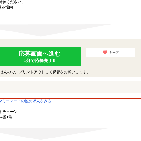
持参ください。
越市場内）
応募画面へ進む
キープ
1分で応募完了!!
せんので、プリントアウトして保管をお願いします。
マミーマートの他の求人をみる
トチェーン
4番1号