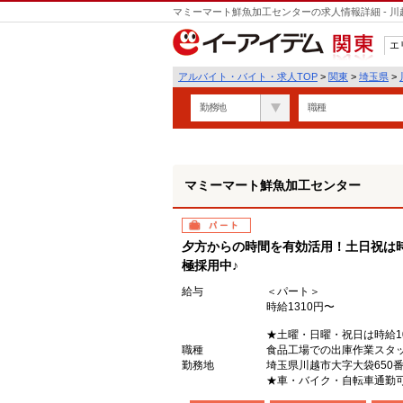
マミーマート鮮魚加工センターの求人情報詳細 - 
エ
関東
アルバイト・バイト・求人TOP
>
関東
>
埼玉県
>
勤務地
職種
マミーマート鮮魚加工センター
パート
夕方からの時間を有効活用！土日祝は時
極採用中♪
給与
＜パート＞
時給1310円〜
★土曜・日曜・祝日は時給10
職種
食品工場での出庫作業スタ
勤務地
埼玉県川越市大字大袋650
★車・バイク・自転車通勤