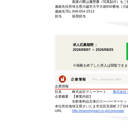
面接の際は履歴書（写真貼付）をご
連絡先住所
埼玉県川越市大字大袋650番地（川
連絡先TEL
048-654-2513
担当
採用担当
求人応募期間 ：
2026/08/07 ～ 2026/08/25
※掲載を終了した求人は閲覧できま
企業情報
社名
株式会社マミーマート
株式会社
企業概要
【事業内容】
生鮮食料品主体のスーパーマーケッ
本社所在地
埼玉県さいたま市北区宮原町 2丁目4
URL
http://mammymart.co.jp/corporate/