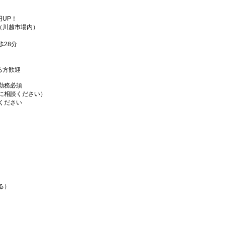
円UP！
（川越市場内）
28分
きる方歓迎
勤務必須
に相談ください）
ください
る）