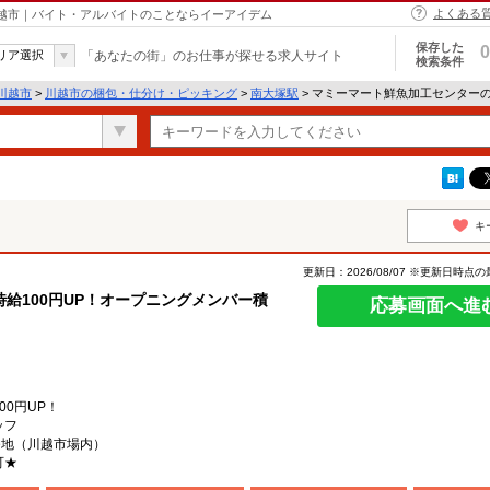
よくある
川越市｜バイト・アルバイトのことならイーアイデム
保存した
0
リア選択
「あなたの街」のお仕事が探せる求人サイト
検索条件
川越市
>
川越市の梱包・仕分け・ピッキング
>
南大塚駅
> マミーマート鮮魚加工センター
キ
更新日：2026/08/07 ※更新日時点
給100円UP！オープニングメンバー積
応募画面へ進
0円UP！
ッフ
番地（川越市場内）
可★