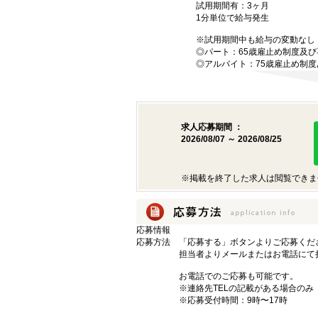
試用期間有：3ヶ月
1分単位で給与発生
※試用期間中も給与の変動なし
◎パート：65歳雇止め制度及
◎アルバイト：75歳雇止め制度
求人応募期間 ：
2026/08/07 ～ 2026/08/25
※掲載を終了した求人は閲覧できま
応募情報
応募方法
「応募する」ボタンよりご応募くだ
担当者よりメールまたはお電話にて
お電話でのご応募も可能です。
※連絡先TELの記載がある場合のみ
※応募受付時間：9時〜17時