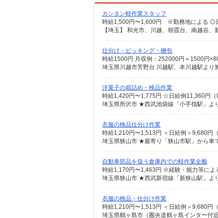
カンタン軽作業スタッフ
仕分け・ピッキング・梱包
時給1500円 月収例：252000円＝150
埼玉県川越市芳野台 川越駅、本川越駅より無
洋菓子の箱詰め・検品作業
時給1,420円〜1,775円 ☆日給例11,360円
埼玉県所沢市 ★西武池袋線「小手指駅」より
衣服の検品仕分け作業
時給1,210円〜1,513円 ＜日給例＞9,680
埼玉県狭山市 ★最寄り「狭山市駅」から車で
自動車部品を扱う倉庫内での軽作業全般
時給1,170円〜1,463円 ※経験・能力等によ
埼玉県狭山市 ★西武新宿線「新狭山駅」より
衣服の検品・仕分け作業
時給1,210円〜1,513円 ＜日給例＞9,680
埼玉県鶴ヶ島市（圏央道鶴ヶ島インター付