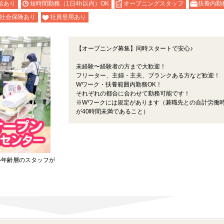
給あり
短時間勤務（1日4h以内）OK
オープニングスタッフ
扶養内勤
社会保険あり
社員登用あり
【オープニング募集】同時スタートで安心♪
未経験〜経験者の方まで大歓迎！
フリーター、主婦・主夫、ブランクある方など歓迎！
Wワーク・扶養範囲内勤務OK！
それぞれの都合に合わせて勤務可能です！
※Wワークには規定があります（兼職先との合計労働
が40時間未満であること）
い年齢層のスタッフが