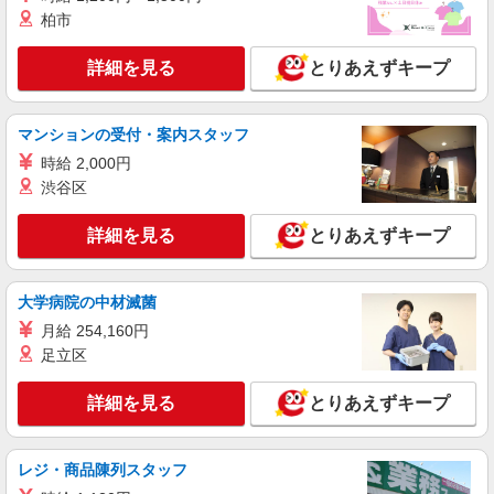
SOMPOケア ラヴィーレ津田沼/5118aa1
柏市
介護スタッフ
詳細を見る
とりあえずキープ
【介護福祉士】 月給：281,300円 年収例：377
万円〜 【実務者研修】 月給：251,900円 年収例：
339万円〜 【初任者研修・無資格】 月給：
千葉県船橋市中野木2-3-32
246,400円 年収例：332万円〜 ※職務手当、働き
マンションの受付・案内スタッフ
がい向上手当、日祝手当（月平均2回分）、夜勤手
時給 2,000円
詳細を見る
キープ
当（月平均5回分）等、毎月平均的に支払われる手
渋谷区
当を含みます。 ※介護福祉士のみ、特別職務手当
も含む ◎残業時は別途時間外手当支給（超過1
アルバイト
パート
分〜） ◎賞与 基本給2.08ヶ月分/年支給
詳細を見る
とりあえずキープ
そんぽの家S 船橋印内/2077bc2
登録ヘルパー
【介護福祉士】 時給1,600円 ◎週20時間以上
大学病院の中材滅菌
勤務（社保加入者）の場合は時給1,650円 ＊早朝
夜間（〜8:00、18:00〜）：時給2,000円〜 ＊日曜
月給 254,160円
千葉県船橋市印内2丁目10-5
祝日：時給1,900円〜 【実務者研修・初任者研修
足立区
（ヘルパー1級・2級）】 時給1,520円 ◎週20時間
詳細を見る
キープ
以上勤務（社保加入者）の場合は時給1,570円 ＊
詳細を見る
とりあえずキープ
早朝夜間（〜8:00、18:00〜）：時給1,900円〜 ＊
日曜祝日：時給1,820円〜 ◎身体介助、生活援助
正社員
が同時給 ◎キャンセル手当：職務時給の60％支給
SOMPOケア 船橋 訪問介護/2168ca1
レジ・商品陳列スタッフ
介護スタッフ