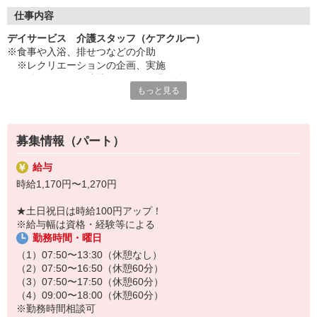
◇長く安心して働ける環境づくり
・ツクイ独自の福祉厚生制度でプライベートも充実
仕事内容
・子育てサポート企業として「くるみん認定」の取得
デイサービス 介護スタッフ（ケアクルー）
・子育て支援の福利厚生制度あり！子育てと仕事の両立を応援◎
※食事や入浴、排せつなどの介助
・スタッフ何でも相談窓口やライフキャリア相談など、各相談窓
※レクリエーションの企画、実施
口あり
※他スタッフと連携してのケア業務全般
もっと見る
※送迎・添乗業務
◇頑張った分、スタッフに還元！
※各種記録業務など
・2024年冬季賞与からインセンティブ賞与を導入
・パートは特別手当の支給あり
★＼サービス・職種の魅力／
募集情報（パート）
「今私たちに求められていることは何だろう」「どんな工夫をした
ら喜んでいただけるだろう」他職種で連携しながら創意工夫し支援
給与
していきます。感謝の言葉を直接いただけたり、信頼関係を築いて
時給1,170円〜1,270円
いくことができます。日勤のみで働け介護度も比較的高くないた
め、体に負担が少ないのも魅力の一つです。
★土日祝日は時給100円アップ！
※給与幅は資格・経験等による
勤務時間・曜日
（1）07:50〜13:30（休憩なし）
（2）07:50〜16:50（休憩60分）
（3）07:50〜17:50（休憩60分）
（4）09:00〜18:00（休憩60分）
※勤務時間相談可