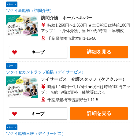
パート
ツクイ新船橋（訪問介護）
訪問介護 ホームヘルパー
時給1,260円〜1,360円 ★土日祝日は時給100円
アップ！ ・身体介護手当:500円/時間 ・早朝夜間
深夜手当:300円/時間 （18:00〜翌07:59の時間
千葉県船橋市北本町1-16-56
帯） ・ICT手当:2,000円/月 ・ケア→ケアの移動時
間も賃金（時給）を支給 ※給与幅は資格・経験等
詳細を見る
キープ
による
パート
ツクイセカンドラップ船橋（デイサービス）
デイサービス 介護スタッフ（ケアクルー）
時給1,140円〜1,175円 ★祝日は時給100円アッ
プ！ ※給与幅は資格・経験等による
千葉県船橋市習志野台1-11-5
詳細を見る
キープ
パート
ツクイ船橋三咲（デイサービス）