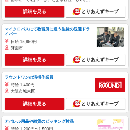
アルバイト
パート
詳細を見る
とりあえずキープ
そんぽの家S 船橋前原/2076bc3
登録ヘルパー
時給：1,230円 ーーーーーーー 【資格取得
マイクロバスにて教習所に通う生徒の送迎ドラ
後】 時給1,520円〜 ＊早朝夜間：時給1,900円〜
イバー
＊日曜祝日：時給1,820円〜 ーーーーーーー
千葉県船橋市前原西3丁目16-6
日給 15,850円
箕面市
詳細を見る
キープ
詳細を見る
とりあえずキープ
アルバイト
パート
SOMPOケア 船橋 訪問介護/2168cc2
ラウンドワンの清掃作業員
登録ヘルパー
【介護福祉士】 時給1,800円 ◎週20時間以上
時給 1,400円
勤務（社保加入者）の場合は時給1,850円 ＊日曜
大阪市城東区
祝日：時給2,100円〜 【実務者研修・初任者研修
千葉県船橋市本町7丁目11番5号 KDX船橋ビ
（ヘルパー1級・2級）】 時給1,720円 ◎週20時間
ル5階
詳細を見る
とりあえずキープ
以上勤務（社保加入者）の場合は時給1,770円 ＊
日曜祝日：時給2,020円〜 ◎身体介助、生活援助
詳細を見る
キープ
が同時給 ◎キャンセル手当：職務時給の60％支給
アパレル用品や雑貨のピッキング検品
正社員
時給 1,200円〜1,500円