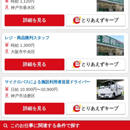
時給 1,120円
【介護福祉士】 月給：241,800円 年収例：330
神戸市垂水区
万円〜 【実務者研修】 月給：212,400円 年収例：
295万円〜 【初任者研修】 月給：206,900円 年収
千葉県船橋市本町7丁目11番5号 KDX船橋ビ
詳細を見る
とりあえずキープ
例：285万円〜 ※職務手当、働きがい向上手当、
ル5階
日祝手当（月平均2回分）等、毎月平均的に支払わ
れる手当を含みます。 ※介護福祉士のみ、特別職
詳細を見る
キープ
務手当も含む ◎残業時は別途時間外手当支給（超
レジ・商品陳列スタッフ
過1分〜） ◎賞与 基本給2.08ヶ月分/年支給
時給 1,300円
大阪市中央区
詳細を見る
とりあえずキープ
マイクロバスによる施設利用者送迎ドライバー
日給 10,900円〜10,900円
神戸市須磨区
詳細を見る
とりあえずキープ
このお仕事に関連する条件で探す