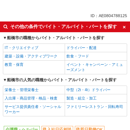
パート
同じ特徴から海神駅の求人を探す
ID：AE0804788125
入社日応相談
即日勤務OK
その他の条件でバイト・アルバイト・パートを探す
友達と応募OK
職場見学OKまたは説明会あり
船橋市の職種からバイト・アルバイト・パートを探す
未経験歓迎
経験者・有資格者歓迎
IT・クリエイティブ
ドライバー・配達
女性活躍中
主婦・主夫歓迎
建築・設備・アクティブワーク
飲食・フード
フリーター歓迎
学歴不問
教育・保育
イベント・キャンペーン・アミュ
ブランクOK
ミドル（40代～）活躍中
ーズメント
エルダー（50代～）活躍中
昇給あり
船橋市の人気の職種からバイト・アルバイト・パートを探す
禁煙・分煙
バイク通勤OK
栄養士・管理栄養士
中型（2t・4t）ドライバー
自転車通勤OK
残業ほぼなし
入出庫・商品管理・検品・検査
製造・組立・加工
副業・WワークOK
転勤なし
サービス提供責任者・ソーシャル
ファミリーレストラン・回転寿司
交通費支給
社会保険あり
ワーカー
産休・育休取得実績あり
各種手当（家族・役職・インセン
ティブなど）あり
介護職・ヘルパー
入社日応相談
即日勤務OK