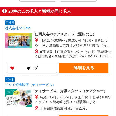
20
件のこの求人と職種が同じ求人
正社員
株式会社ASCare
訪問入浴のケアスタッフ（運転なし）
月給234,000円〜240,000円（地域・資格によ
る） ★介護福祉士の方は月給20,000円加算（資格
手当） 別途交通費支給（30,000円上限／月） 別途
■茨城県 【在達介護センターつくば】茨城県つ
残業手当（月平均残業時間15時間）残業代全額支
くば市島名2298番地（諏訪C12-9）X-STAGE 001
給
号室 ■千葉県 【在宅介護センター流山】千葉県流
山市南流山四丁目6番地15 張替ビル101号室 【在
詳細を見る
キープ
宅介護センター東船橋】千葉県船橋市薬円台四丁
目14番地8 ソフィー田園 2階 【在宅介護センタ
ー船橋】千葉県船橋市行田一丁目46番21号 【在宅
パート
介護センター市川】千葉県市川市市川南三丁目13
ツクイ船橋駿河（デイサービス）
番地2 サンライズ鈴木102号室 ■埼玉県 【三郷営
デイサービス 介護スタッフ（ケアクルー）
業所】埼玉県三郷市早稲田三丁目7番1号 パーク
時給1,170円〜1,270円 ★土日祝日は時給100円
サイド早稲田III1階102号室
アップ！ ※給与幅は資格・経験等による
千葉県船橋市駿河台2丁目21-25