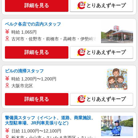
（ヘルパー1級・2級）】 時給1,520円 ◎週20時間
詳細を見る
とりあえずキープ
詳細を見る
キープ
以上勤務（社保加入者）の場合は時給1,570円 ＊
早朝夜間（〜8:00、18:00〜）：時給1,900円〜 ＊
日曜祝日：時給1,820円〜 ◎身体介助、生活援助
正社員
ベルク各店での店内スタッフ
が同時給 ◎キャンセル手当：職務時給の60％支給
そんぽの家S 船橋前原/2076ba1
時給 1,065円
介護スタッフ
古河市・佐野市・前橋市・高崎市・伊勢崎市・太田市・館林市・
【介護福祉士】 月給：256,800円 年収例：347
万円〜 ※職務手当、特別職務手当、働きがい向上
詳細を見る
とりあえずキープ
手当、日祝手当（月平均2回分）、 夜勤手当（月
千葉県船橋市前原西3丁目16-6
平均3回分）等、毎月平均的に支払われる手当を含
みます。 ◎残業時は別途時間外手当支給（超過1
詳細を見る
キープ
分〜） ◎賞与 基本給2.08ヶ月分/年支給
ビルの清掃スタッフ
時給 1,200円〜1,200円
アルバイト
パート
大阪市北区
そんぽの家S 船橋印内/2077bc3
登録ヘルパー
詳細を見る
とりあえずキープ
時給：1,230円 ーーーーーーー 【資格取得
後】 時給1,520円〜 ＊早朝夜間：時給1,900円〜
＊日曜祝日：時給1,820円〜 ーーーーーーー
千葉県船橋市印内2丁目10-5
警備員スタッフ（イベント、道路、商業施設、
大型駐車場、JR列車見張りなど）
詳細を見る
日給 11,000円〜12,100円
キープ
栃木市・小山市・さいたま市西区・さいたま市岩槻区・久喜市・