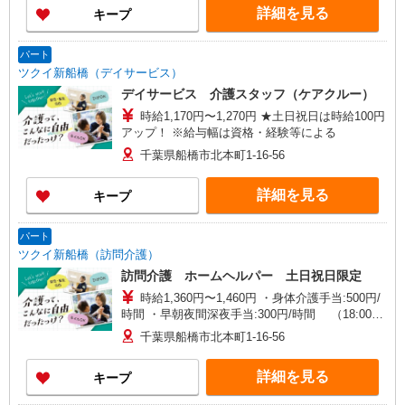
詳細を見る
キープ
パート
ツクイ新船橋（デイサービス）
デイサービス 介護スタッフ（ケアクルー）
時給1,170円〜1,270円 ★土日祝日は時給100円
アップ！ ※給与幅は資格・経験等による
千葉県船橋市北本町1-16-56
詳細を見る
キープ
パート
ツクイ新船橋（訪問介護）
訪問介護 ホームヘルパー 土日祝日限定
時給1,360円〜1,460円 ・身体介護手当:500円/
時間 ・早朝夜間深夜手当:300円/時間 （18:00〜
翌07:59の時間帯） ・ICT手当:2,000円/月 ・ケア
千葉県船橋市北本町1-16-56
→ケアの移動時間も賃金（時給）を支給 ・土日祝
日手当:100円/時間含む ※給与幅は資格・経験等に
詳細を見る
キープ
よる