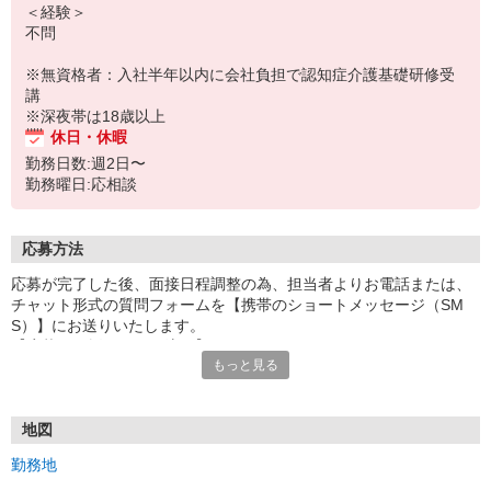
＜経験＞
不問
※無資格者：入社半年以内に会社負担で認知症介護基礎研修受
講
※深夜帯は18歳以上
休日・休暇
勤務日数:週2日〜
勤務曜日:応相談
応募方法
応募が完了した後、面接日程調整の為、担当者よりお電話または、
チャット形式の質問フォームを【携帯のショートメッセージ（SM
S）】にお送りいたします。
【応募から採用までの流れ】
もっと見る
1.応募…Webもしくはお電話より応募ください。
2.面接…ご質問や働き方の相談も受け付けます。
※面接時に適性検査＋実技試験を実施
※実技試験はドライバーの職種のみとなります。
地図
3.採用…入社日はご相談に応じます。
勤務地