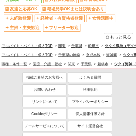
研修制度あり
社員登用あり
友達と応募OK
職場見学OKまたは説明会あり
資格取得支援制度あり
髪型・髪色自由
髭（ひげ）OK
ネイルOK
未経験歓迎
経験者・有資格者歓迎
女性活躍中
主婦・主夫歓迎
フリーター歓迎
同じ職種から求人を探す
もっと見る
医療・介護・福祉
アルバイト・バイト・求人TOP
関東
千葉県
船橋市
ツクイ海神（デイ
介護職・ヘルパー
アルバイト・バイト・求人TOP
千葉県の路線
京成本線
海神駅
ツクイ
同じ特徴から求人を探す
職種・条件一覧
医療・介護・福祉
関東
千葉県
船橋市
ツクイ海神（
未経験歓迎
ミドル（40代～）活躍中
掲載ご希望のお客様へ
よくある質問
副業・WワークOK
交通費支給
社会保険あり
産休・育休取得実績あり
お問い合わせ
利用規約
社員登用あり
リンクについて
プライバシーポリシー
Cookieポリシー
個人情報保護方針
メールサービスについて
サイト運営会社