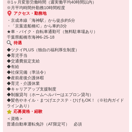
※1ヶ月変形労働時間（週実働平均40時間以内）
※月平均時間外勤務10時間程度
アクセス・勤務地
・京成本線「海神駅」から徒歩約5分
・「京葉道船橋IC」から車約3分
★車・バイク・自転車通勤可（無料駐車場あり）
千葉県船橋市海神6-25-18
待遇
◆ツクイPLUS（独自の福利厚生制度）
◆育児手当
◆交通費規定支給
◆有給
◆社保完備（準法令）
◆産前産後介護休暇
◆育児・介護休業
◆キャリアアップ支援制度
◆制服貸与（ホームヘルパーはエプロン貸与）
◆髪色やネイル・まつげエクステ・ひげもOK！（※社内ガイド
ラインあり）
応募資格・経験
＜資格＞
普通自動車運転免許（AT限定可） 必須