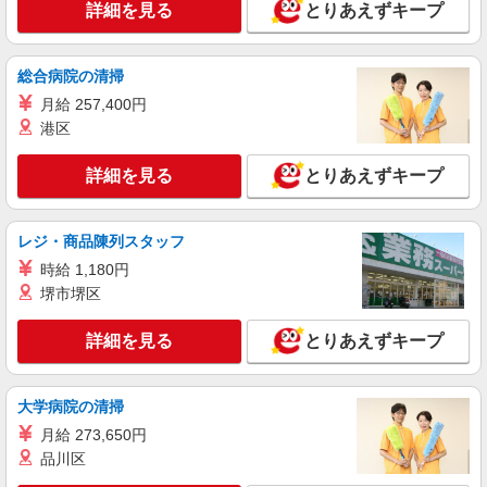
千葉県船橋市西船7-11-8
詳細を見る
とりあえずキープ
時にご案内します 【介護福祉士】月給281,300円
／年収例377万円〜 【実務者研修】月給251,900円
詳細を見る
キープ
／年収例340万円〜 【初任者研修・無資格】月給
総合病院の清掃
246,400円／年収例332万円〜 ※職務手当、働きが
い向上手当、日祝手当（月平均2回分）、夜勤手当
月給 257,400円
アルバイト
パート
（月平均5回分）等、毎月平均的に支払われる手当
SOMPOケア 船橋前原 訪問介護/3302cc2
港区
を含む ※介護福祉士のみ、特別職務手当も含む ◎
登録ヘルパー
残業時は別途時間外手当支給（超過1分〜） ◎賞
詳細を見る
与 基本給2.08ヶ月分/年支給
とりあえずキープ
［1］ご利用者さま宅 【介護福祉士】時給1800
円 ◎週20h以上（社保加入）時給1850円 【実務者
研修・初任者研修（ヘルパー1級・2級）】時給
千葉県船橋市前原西3-16-6 【そんぽの家S
1720円 ◎週20h以上（社保加入）時給1770円 ＊日
レジ・商品陳列スタッフ
船橋前原】建物内
曜祝日時給2020円〜（介護福祉士2100円〜）
時給 1,180円
［2］ホーム内 【介護福祉士】時給1600円 ◎週
詳細を見る
堺市堺区
キープ
20h以上（社保加入）時給1650円 【実務者研修・
初任者研修（ヘルパー1級・2級）】時給1520円 ◎
週20h以上（社保加入）時給1570円 ＊日曜祝日時
詳細を見る
とりあえずキープ
アルバイト
パート
給1820円〜（介護福祉士1900円〜） ◎身体介助、
そんぽの家S 船橋前原/2076bc2
生活援助が同時給 ◎キャンセル手当職務時給の
登録ヘルパー
60％支給
大学病院の清掃
【介護福祉士】 時給1,600円 ◎週20時間以上
月給 273,650円
勤務（社保加入者）の場合は時給1,650円 ＊早朝
夜間（〜8:00、18:00〜）：時給2,000円〜 ＊日曜
品川区
千葉県船橋市前原西3丁目16-6
祝日：時給1,900円〜 【実務者研修・初任者研修