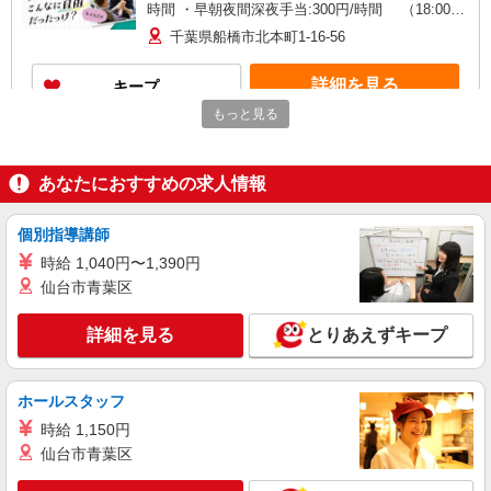
時間 ・早朝夜間深夜手当:300円/時間 （18:00〜
翌07:59の時間帯） ・ICT手当:2,000円/月 ・ケア
千葉県船橋市北本町1-16-56
→ケアの移動時間も賃金（時給）を支給 ※給与幅
は資格・経験等による
詳細を見る
キープ
もっと見る
正社員
SOMPOケア 船橋前原 訪問介護/3302ca1
あなたにおすすめの求人情報
介護スタッフ
【介護福祉士】 月給：241,800円 年収例：330
万円〜 【実務者研修】 月給：212,400円 年収例：
個別指導講師
295万円〜 【初任者研修】 月給：206,900円 年収
千葉県船橋市前原西3-16-6 【そんぽの家S
時給 1,040円〜1,390円
例：285万円〜 ※職務手当、働きがい向上手当、
船橋前原】建物内
仙台市青葉区
日祝手当（月平均2回分）等、毎月平均的に支払わ
れる手当を含みます。 ※介護福祉士のみ、特別職
詳細を見る
キープ
務手当も含む ◎残業時は別途時間外手当支給（超
詳細を見る
とりあえずキープ
過1分〜） ◎賞与 基本給2.08ヶ月分/年支給
正社員
SOMPOケア ラヴィーレ西船橋/5117aa1
ホールスタッフ
介護スタッフ
時給 1,150円
【期間限定】入社お祝い金10万円支給！ 対象
仙台市青葉区
26/9/1迄に正社員として入社された方 ※お祝い金
は入社後3か月目の給与で支給、その他詳細は面接