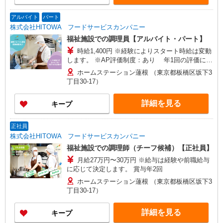
アルバイト
パート
株式会社HITOWA フードサービスカンパニー
福祉施設での調理員【アルバイト・パート】
時給1,400円 ※経験によりスタート時給は変動
します。 ※AP評価制度：あり 年1回の評価によ
り時給を見直します。 ※アルバイト賞与（寸
ホームステーション蓮根 （東京都板橋区坂下3
志）：あり 年2回。勤続年数により金額UP。
丁目30-17）
詳細を見る
キープ
正社員
株式会社HITOWA フードサービスカンパニー
福祉施設での調理師（チーフ候補）【正社員】
月給27万円〜30万円 ※給与は経験や前職給与
に応じて決定します。 賞与年2回
ホームステーション蓮根 （東京都板橋区坂下3
丁目30-17）
詳細を見る
キープ