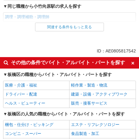
同じ職種から小竹向原駅の求人を探す
調理・調理補助・調理師
関連する条件をもっと見る
同じ雇用形態から小竹向原駅の求人を探す
アルバイト
パート
同じ特徴から小竹向原駅の求人を探す
ID：AE0805817542
朝
昼
その他の条件でバイト・アルバイト・パートを探す
車通勤OK
バイク通勤OK
板橋区の職種からバイト・アルバイト・パートを探す
副業・WワークOK
入社日応相談
医療・介護・福祉
軽作業・製造・物流
Web面接OK
友達と応募OK
ドライバー・配達
建築・設備・アクティブワーク
職場見学OKまたは説明会あり
未経験歓迎
ヘルス・ビューティー
販売・接客サービス
経験者・有資格者歓迎
新卒・第二新卒歓迎
女性活躍中
板橋区の人気の職種からバイト・アルバイト・パートを探す
主婦・主夫歓迎
フリーター歓迎
学歴不問
梱包・仕分け・ピッキング
エステ・リフレクソロジー
ブランクOK
ミドル（40代～）活躍中
コンビニ・スーパー
食品製造・加工