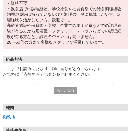
・資格不要
・飲食店での調理経験、学校給食や社員食堂での給食調理経験
調理師免許は持っていないけど調理の仕事に挑戦したい方、調
理経験を活かしたい方、歓迎です。
高齢者施設や保育園・学校・企業での集団給食などでの調理経
験が有る方から居酒屋・ファミリーレストランなどでの調理経
験が有る方など、調理のジャンルは問いません。
20〜60代の方まで多様なスタッフが活躍しています。
応募方法
ここまでお読みくださり、誠にありがとうございます。
お気軽に「応募する」ボタンをご利用ください。
エントリー確認後、こちらよりお電話またはSMSにてご連絡をさせ
もっと見る
ていただきます。
★WEBエントリーは24時間いつでも受付できます。
お電話の際は「イーアイデムを見た」と伝えるとスムーズです。
地図
面接時には履歴書（写真貼付）をご持参ください。
勤務地
連絡先住所