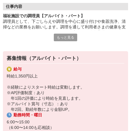
タートできます。
仕事内容
「美味しかった」「ありがとう」の言葉が、毎日の励みに。誰か
福祉施設での調理員【アルバイト・パート】
の暮らしを支える、
調理員として、下ごしらえや調理を中心に盛り付けや食器洗浄、清
あたたかいお仕事です。
掃などの業務をお願いします。調理を通して利用者さまの健康を支
えることのできるやりがいのあるお仕事です。給食業界での経験は
家事や育児と両立しながら、しっかり収入も確保。生活にメリハ
もっと見る
不問で歓迎しています。最初は心を込めて調理ができればOKです。
リをつけて働けます。
食に興味がある方、お気軽にご応募ください。
HITOWAのフードサービスカンパニーは、全国300以上の施設で
給食運営を行う業界大手。
募集情報（アルバイト・パート）
地域に根ざしたサービスを展開し、安心・安全な食事づくりを支
えています。
給与
時給1,350円以上
※経験によりスタート時給は変動します。
※AP評価制度：あり
年1回の評価により時給を見直します。
※アルバイト賞与（寸志）：あり
年2回。勤続年数により金額UP。
勤務時間・曜日
6:00〜15:00
（6:00〜14:00も応相談）