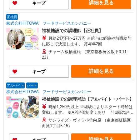
詳細を見る
キープ
正社員
株式会社HITOWA フードサービスカンパニー
福祉施設での調理師【正社員】
月給24万円〜27万円 ※給与は経験や前職給与
に応じて決定します。 賞与年2回
チャーム板橋蓮根 （東京都板橋区坂下3-11-
23）
詳細を見る
キープ
アルバイト
パート
株式会社HITOWA フードサービスカンパニー
福祉施設での調理補助【アルバイト・パート】
時給1,250円以上 ※経験によりスタート時給は
変動します。 ※AP評価制度：あり 年1回の評価
により時給を見直します。 ※アルバイト賞与（寸
サンライズ・ヴィラ小竹向原 （東京都板橋区
志）：あり 年2回。勤続年数により金額UP。
向原1丁目5-15）
詳細を見る