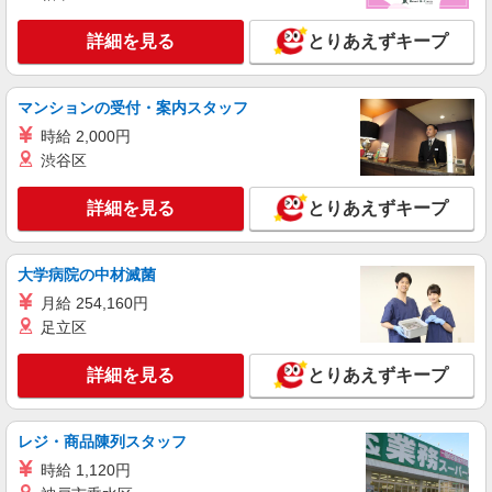
ケンタッキーフライドチキン 上板橋店
カウンター・キッチンスタッフ ＜優先募集日
詳細を見る
とりあえずキープ
時＞平日（月〜金） 11:00〜17:00
時給1250円 ＜高校生＞時給1230円
東京都板橋区常盤台4-32-6ドミール常盤台
マンションの受付・案内スタッフ
時給 2,000円
詳細を見る
キープ
渋谷区
アルバイト
パート
詳細を見る
とりあえずキープ
ケンタッキーフライドチキン 高島平店
カウンター・キッチンスタッフ ＜優先募集日
時＞日曜 フルタイム
大学病院の中材滅菌
時給1250円
月給 254,160円
足立区
東京都板橋区高島平8-4-2 プラザタカシマ
詳細を見る
とりあえずキープ
詳細を見る
キープ
アルバイト
パート
レジ・商品陳列スタッフ
ケンタッキーフライドチキン 帝京大学板橋キャンパス店
時給 1,120円
カウンター・キッチンスタッフ ＜優先募集日