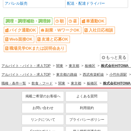
エルダー（50代～）活躍中
シニア（60代～）活躍中
アパレル販売
配送・配達ドライバー
ボーナス・賞与あり
昇給あり
時間固定シフト制
時間や曜日が選べる・シフト自由
調理・調理補助・調理師
朝
昼
車通勤OK
禁煙・分煙
交通費支給
バイク通勤OK
副業・WワークOK
入社日応相談
社会保険あり
家賃補助・住宅手当有
Web面接OK
友達と応募OK
まかない・食事補助
産休・育休取得実績あり
職場見学OKまたは説明会あり
退職金・財形貯蓄制度あり
各種手当（家族・役職・インセン
もっと見る
ティブなど）あり
アルバイト・バイト・求人TOP
関東
東京都
板橋区
株式会社HITOW
社割・特典あり
制服貸与
アルバイト・バイト・求人TOP
研修制度あり
東京都の路線
社員登用あり
西武有楽町線
小竹向原駅
職種・条件一覧
飲食・フード
関東
東京都
板橋区
株式会社HITO
同じ職種から求人を探す
飲食・フード
掲載ご希望のお客様へ
よくある質問
調理・調理補助・調理師
お問い合わせ
利用規約
同じ特徴から求人を探す
リンクについて
プライバシーポリシー
車通勤OK
副業・WワークOK