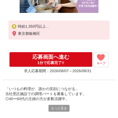
時給1,350円以上
東京都板橋区
※経験によりスタート時給は変動します。
※AP評価制度：あり
年1回の評価により時給を見直します。
※アルバイト賞与（寸志）：あり
応募画面へ進む
年2回。勤続年数により金額UP。
1分で応募完了!!
キープ
求人応募期間：2026/08/07～2026/08/31
「いつもの料理が、誰かの笑顔につながる」
当社受託施設での調理パートを募集しています。
◎40〜60代の主婦の方が多数活躍中。
ご家庭での経験を活かして、社会とつながりながら、しっかり働
もっと見る
けるお仕事です。
丁寧な研修があるので、未経験やブランクのある方も安心してス