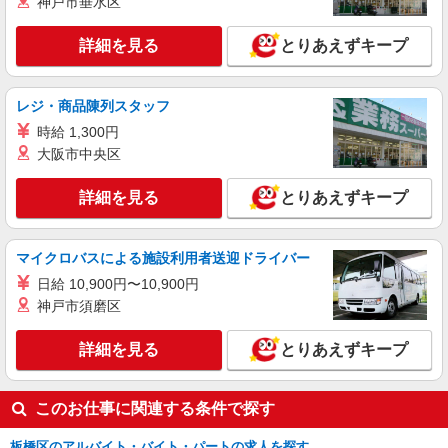
神戸市垂水区
時＞日曜 フルタイム
時給1250円
詳細を見る
とりあえずキープ
東京都板橋区加賀2-11-1 学校法人帝京大学
詳細を見る
キープ
レジ・商品陳列スタッフ
時給 1,300円
アルバイト
パート
大阪市中央区
ケンタッキーフライドチキン セブンタウン小豆沢店
カウンター・キッチンスタッフ ＜優先募集日
詳細を見る
とりあえずキープ
時＞土日祝 フルタイム
時給1250円 ＜高校生＞時給1230円
東京都板橋区小豆沢3-9-5
マイクロバスによる施設利用者送迎ドライバー
日給 10,900円〜10,900円
詳細を見る
キープ
神戸市須磨区
詳細を見る
とりあえずキープ
このお仕事に関連する条件で探す
板橋区のアルバイト・バイト・パートの求人を探す