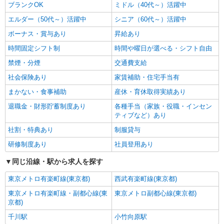
ブランクOK
ミドル（40代～）活躍中
エルダー（50代～）活躍中
シニア（60代～）活躍中
ボーナス・賞与あり
昇給あり
時間固定シフト制
時間や曜日が選べる・シフト自由
禁煙・分煙
交通費支給
社会保険あり
家賃補助・住宅手当有
まかない・食事補助
産休・育休取得実績あり
退職金・財形貯蓄制度あり
各種手当（家族・役職・インセン
ティブなど）あり
社割・特典あり
制服貸与
研修制度あり
社員登用あり
同じ沿線・駅から求人を探す
東京メトロ有楽町線(東京都)
西武有楽町線(東京都)
東京メトロ有楽町線・副都心線(東
東京メトロ副都心線(東京都)
京都)
千川駅
小竹向原駅