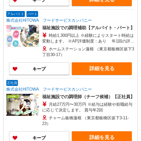
キープ
アルバイト
パート
株式会社HITOWA フードサービスカンパニー
福祉施設での調理補助【アルバイト・パート】
時給1,300円以上 ※経験によりスタート時給は
変動します。 ※AP評価制度：あり 年1回の評価
により時給を見直します。 ※アルバイト賞与（寸
ホームステーション蓮根 （東京都板橋区坂下3
志）：あり 年2回。勤続年数により金額UP。
丁目30-17）
詳細を見る
キープ
正社員
株式会社HITOWA フードサービスカンパニー
福祉施設での調理師（チーフ候補）【正社員】
月給27万円〜30万円 ※給与は経験や前職給与
に応じて決定します。 賞与年2回
チャーム板橋蓮根 （東京都板橋区坂下3-11-
23）
詳細を見る
キープ