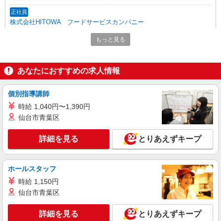
正社員
株式会社HITOWA フードサービスカンパニー
福祉施設での調理師（チーフ候補）【正社員】
もっと見る
月給28万円〜30万円 ※給与は経験や前職給与
に応じて決定します。 賞与年2回
サンライズ・ヴィラ小竹向原 （東京都板橋区
あなたにおすすめの求人情報
向原1丁目5-15）
個別指導講師
詳細を見る
キープ
時給 1,040円〜1,390円
仙台市青葉区
アルバイト
パート
株式会社HITOWA フードサービスカンパニー
詳細を見る
とりあえずキープ
福祉施設での調理補助【アルバイト・パート】
時給1,226円以上 ※経験によりスタート時給は
変動します。 ※AP評価制度：あり 年1回の評価
ホールスタッフ
により時給を見直します。 ※アルバイト賞与（寸
CLASWELL小竹向原 （東京都板橋区向原二丁
志）：あり 年2回。勤続年数により金額UP。
時給 1,150円
目11番11号）
仙台市青葉区
詳細を見る
キープ
詳細を見る
とりあえずキープ