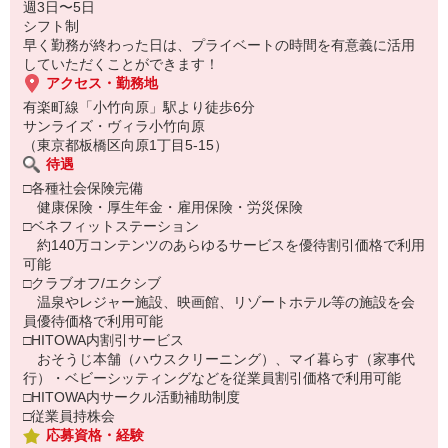
週3日〜5日
シフト制
早く勤務が終わった日は、プライベートの時間を有意義に活用
していただくことができます！
アクセス・勤務地
有楽町線「小竹向原」駅より徒歩6分
サンライズ・ヴィラ小竹向原
（東京都板橋区向原1丁目5-15）
待遇
□各種社会保険完備
健康保険・厚生年金・雇用保険・労災保険
□ベネフィットステーション
約140万コンテンツのあらゆるサービスを優待割引価格で利用
可能
□クラブオフ/エクシブ
温泉やレジャー施設、映画館、リゾートホテル等の施設を会
員優待価格で利用可能
□HITOWA内割引サービス
おそうじ本舗（ハウスクリーニング）、マイ暮らす（家事代
行）・ベビーシッティングなどを従業員割引価格で利用可能
□HITOWA内サークル活動補助制度
□従業員持株会
応募資格・経験