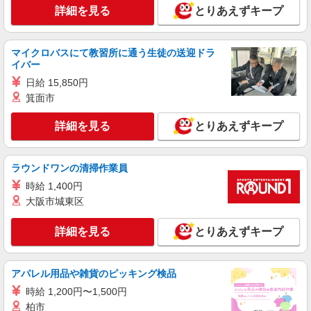
株式会社HITOWA フードサービスカンパニー
詳細を見る
とりあえずキープ
福祉施設での調理補助【アルバイト・パート】
時給1,250円以上 ※経験によりスタート時給は
マイクロバスにて教習所に通う生徒の送迎ドラ
変動します。 ※AP評価制度：あり 年1回の評価
イバー
により時給を見直します。 ※アルバイト賞与（寸
チャーム板橋蓮根 （東京都板橋区坂下3-11-
志）：あり 年2回。勤続年数により金額UP。
日給 15,850円
23）
箕面市
詳細を見る
キープ
詳細を見る
とりあえずキープ
アルバイト
パート
株式会社HITOWA フードサービスカンパニー
ラウンドワンの清掃作業員
福祉施設での調理補助【アルバイト・パート】
時給 1,400円
時給1,226円以上 ※経験によりスタート時給は
大阪市城東区
変動します。 ※AP評価制度：あり 年1回の評価
により時給を見直します。 ※アルバイト賞与（寸
CLASWELL小竹向原 （東京都板橋区向原二丁
詳細を見る
とりあえずキープ
志）：あり 年2回。勤続年数により金額UP。
目11番11号）
詳細を見る
キープ
アパレル用品や雑貨のピッキング検品
時給 1,200円〜1,500円
アルバイト
パート
柏市