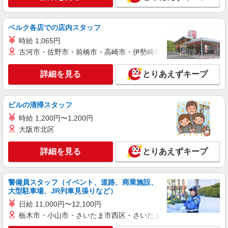
アルバイト
パート
株式会社HITOWA フードサービスカンパニー
福祉施設での調理員【アルバイト・パート】
ベルク各店での店内スタッフ
時給1,350円以上 ※経験によりスタート時給は
時給 1,065円
変動します。 ※AP評価制度：あり 年1回の評価
古河市・佐野市・前橋市・高崎市・伊勢崎市・太田市・館林市・
により時給を見直します。 ※アルバイト賞与（寸
CLASWELL小竹向原 （東京都板橋区向原二丁
志）：あり 年2回。勤続年数により金額UP。
目11番11号）
詳細を見る
とりあえずキープ
詳細を見る
キープ
ビルの清掃スタッフ
アルバイト
パート
時給 1,200円〜1,200円
株式会社HITOWA フードサービスカンパニー
大阪市北区
福祉施設での調理員【アルバイト・パート】
時給1,300円以上 ※経験によりスタート時給は
詳細を見る
とりあえずキープ
変動します。 ※AP評価制度：あり 年1回の評価
により時給を見直します。 ※アルバイト賞与（寸
アズハイムテラス成増 （東京都板橋区成増1-2-
志）：あり 年2回。勤続年数により金額UP。
3）
警備員スタッフ（イベント、道路、商業施設、
大型駐車場、JR列車見張りなど）
詳細を見る
キープ
日給 11,000円〜12,100円
栃木市・小山市・さいたま市西区・さいたま市岩槻区・久喜市・
アルバイト
パート