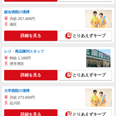
正社員
株式会社HITOWA フードサービスカンパニー
総合病院の清掃
福祉施設での調理師【正社員】
月給 257,400円
月給28万円〜30万円 ※給与は経験や前職給与
港区
に応じて決定します。 賞与年2回
CLASWELL小竹向原 （東京都板橋区向原二丁
詳細を見る
とりあえずキープ
目11番11号）
詳細を見る
キープ
レジ・商品陳列スタッフ
時給 1,180円
アルバイト
パート
堺市堺区
株式会社HITOWA フードサービスカンパニー
福祉施設での調理補助【アルバイト・パート】
詳細を見る
とりあえずキープ
時給1,226円以上 ※経験によりスタート時給は
変動します。 ※AP評価制度：あり 年1回の評価
により時給を見直します。 ※アルバイト賞与（寸
ホームステーション蓮根 （東京都板橋区坂下3
大学病院の清掃
志）：あり 年2回。勤続年数により金額UP。
丁目30-17）
月給 273,650円
品川区
詳細を見る
キープ
詳細を見る
とりあえずキープ