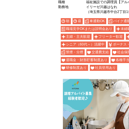
職種
福祉施設での調理員【アル
勤務地
イリーゼ川越はなれ
（埼玉県川越市中台2丁目1
朝
昼
車通勤OK
バイク通勤
職場見学OKまたは説明会あり
未経
主婦・主夫歓迎
フリーター歓迎
シニア（60代～）活躍中
ボーナス
禁煙・分煙
交通費支給
社会保
退職金・財形貯蓄制度あり
各種手
研修制度あり
社員登用あり