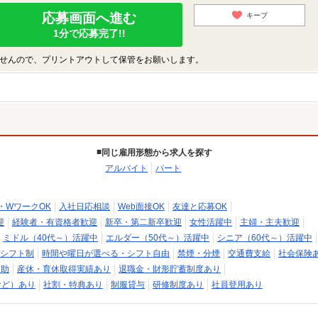
応募画面へ進む
キープ
1分で応募完了!!
せんので、プリントアウトして保管をお願いします。
同じ雇用形態から求人を探す
アルバイト
パート
・WワークOK
入社日応相談
Web面接OK
友達と応募OK
迎
経験者・有資格者歓迎
新卒・第二新卒歓迎
女性活躍中
主婦・主夫歓迎
ミドル（40代～）活躍中
エルダー（50代～）活躍中
シニア（60代～）活躍中
シフト制
時間や曜日が選べる・シフト自由
禁煙・分煙
交通費支給
社会保険
補助
産休・育休取得実績あり
退職金・財形貯蓄制度あり
など）あり
社割・特典あり
制服貸与
研修制度あり
社員登用あり