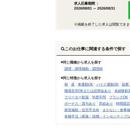
求人応募期間 ：
2026/08/01 ～ 2026/08/31
※掲載を終了した求人は閲覧できま
このお仕事に関連する条件で探す
同じ職種から求人を探す
調理・調理補助・調理師
同じ特徴から求人を探す
朝
昼
車通勤OK
バイク通勤OK
副業
職場見学OKまたは説明会あり
未経験歓
フリーター歓迎
学歴不問
ブランクOK
ボーナス・賞与あり
昇給あり
時間固定
家賃補助・住宅手当有
まかない・食事
各種手当（家族・役職・インセンティブ