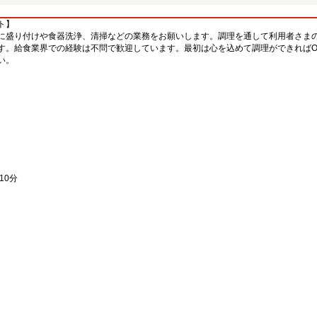
ト】
に盛り付けや食器洗浄、清掃などの業務をお願いします。調理を通して利用者さま
す。給食業界での経験は不問で歓迎しています。最初は心を込めて調理ができればO
い。
。
。
10分