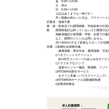
金 6:00〜14:00
土 休み
日 6:00〜14:00
上記はあくまでも一例です！
早く勤務が終わった日は、プライベート
応募資
・資格不要
格・経
・飲食店での調理経験、学校給食や社員
験
調理師免許は持っていないけど調理の仕
高齢者施設や保育園・学校・企業での集
など、調理のジャンルは問いません。
20〜60代の方まで多様なスタッフが活
待遇
□各種社会保険完備
健康保険・厚生年金・雇用保険・労災
□ベネフィットステーション
約140万コンテンツのあらゆるサービ
□クラブオフ/エクシブ
温泉やレジャー施設、映画館、リゾー
□HITOWA内割引サービス
おそうじ本舗（ハウスクリーニング）、
□HITOWA内サークル活動補助制度
□従業員持株会
求人応募期間 ：