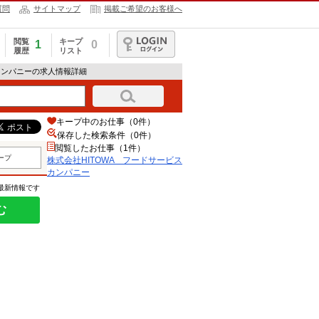
質問
サイトマップ
掲載ご希望のお客様へ
閲覧
キープ
1
0
履歴
リスト
ログイン
スカンパニーの求人情報詳細
キープ中のお仕事（0件）
保存した検索条件（
0
件）
閲覧したお仕事（1件）
ープ
株式会社HITOWA フードサービス
カンパニー
の最新情報です
む