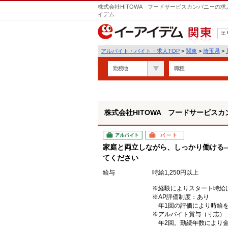
株式会社HITOWA フードサービスカンパニーの求
イデム
エ
関東
アルバイト・バイト・求人TOP
>
関東
>
埼玉県
>
勤務地
職種
株式会社HITOWA フードサービスカ
アルバイト
パート
家庭と両立しながら、しっかり働ける
てください
給与
時給1,250円以上
※経験によりスタート時給
※AP評価制度：あり
年1回の評価により時給を
※アルバイト賞与（寸志）
年2回。勤続年数により金