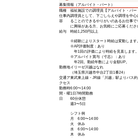
募集情報（アルバイト・パート）
職種
福祉施設での調理員【アルバイト・パー
仕事内
調理員として、下ごしらえや調理を中心
容
ることのできるやりがいのあるお仕事で
に興味がある方、お気軽にご応募くださ
給与
時給1,250円以上
※経験によりスタート時給は変動します
※AP評価制度：あり
年1回の評価により時給を見直します
※アルバイト賞与（寸志）：あり
年2回。勤続年数により金額UP。
勤務地
イリーゼ川越はなれ
（埼玉県川越市中台2丁目1番24）
交通ア
東武東上線・JR線「川越」駅よりバス約
クセス
勤務時
6:00〜14:00
間・曜
1日7時間勤務
日
60分休憩
週3〜5日
シフト例
月 6:00〜14:00
火 休み
水 6:00〜14:00
木 休み