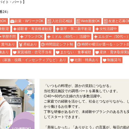
バイト・パート】
番24）
OK
副業・WワークOK
入社日応相談
Web面接OK
友達と応募O
験歓迎
経験者・有資格者歓迎
新卒・第二新卒歓迎
女性活躍中
学歴不問
ブランクOK
ミドル（40代～）活躍中
エルダー（50代～
・賞与あり
昇給あり
時間固定シフト制
時間や曜日が選べる・シフト
険あり
家賃補助・住宅手当有
まかない・食事補助
産休・育休取得実
当（家族・役職・インセンティブなど）あり
社割・特典あり
制服貸与
「いつもの料理が、誰かの笑顔につながる」
当社受託施設での調理パートを募集しています。
◎40〜60代の主婦の方が多数活躍中。
ご家庭での経験を活かして、社会とつながりながら、
かり働けるお仕事です。
丁寧な研修があるので、未経験やブランクのある方も
してスタートできます。
「美味しかった」「ありがとう」の言葉が、毎日の励