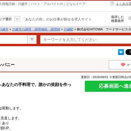
よくある
人情報詳細 - 川越市｜バイト・アルバイトのことならイーア
保存した
0
リア選択
「あなたの街」のお仕事が探せる求人サイト
検索条件
川越市
>
川越市の調理・調理補助・調理師
>
川越駅
> 株式会社HITOWA フードサービ
ンパニー
キ
更新日：2026/08/01 ※更新日時点
―あなたの手料理で、誰かの笑顔を作っ
応募画面へ進
は変動します。
見直します。
：あり
額UP。