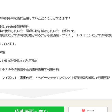
の時間を有意義に活用していただくことができます！
食堂での給食調理経験
事に挑戦したい方、調理経験を活かしたい方、歓迎です。
団給食などでの調理経験が有る方から居酒屋・ファミリーレストランなどでの調理
躍しています。
保険
スを優待割引価格で利用可能
トホテル等の施設を会員優待価格で利用可能
マイ暮らす（家事代行）・ベビーシッティングなどを従業員割引価格で利用可能
応募画面へ進む
キープ