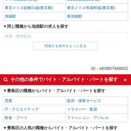
東京メトロ副都心線(東京都)
東京メトロ有楽町線(東京都)
池袋駅
東池袋駅
同じ職種から池袋駅の求人を探す
家電・携帯販売
関連する条件をもっと見る
同じ雇用形態から池袋駅の求人を探す
派遣社員
紹介予定派遣
同じ特徴から池袋駅の求人を探す
ID：AE0807948652
即日勤務OK
履歴書不要
その他の条件でバイト・アルバイト・パートを探す
Web面接OK
未経験歓迎
豊島区の職種からバイト・アルバイト・パートを探す
ミドル（40代～）活躍中
英語が活かせる
営業
販売・接客サービス
語学力を活かせる（英語以外）
高収入・高額
IT・クリエイティブ
ドライバー・配達
ボーナス・賞与あり
昇給あり
飲食・フード
ファッション・アパレル
日払い
週払い
10時～勤務OK
豊島区の人気の職種からバイト・アルバイト・パートを探す
髪型・髪色自由