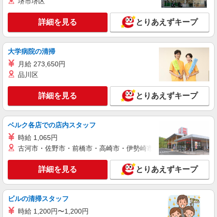
堺市堺区
株式会社シエロ
人気機種に詳しくなれる携帯販売【au】
詳細を見る
とりあえずキープ
時給1730円〜 ※残業代支給 ★交通費別途支給
（規定あり） ゜+゜・。○。・゜+゜・。○。・゜
+゜ 入社祝い金10万円支給(規定有) お友達を紹介
大学病院の清掃
東京都豊島区の家電量販店
頂くと, インセンティブ支給(規定有) ★月2回払
月給 273,650円
い・週払い可能（規程有）★ ゜・。○。・゜
詳細を見る
キープ
品川区
+゜・。○。・゜+゜
詳細を見る
とりあえずキープ
派遣社員
紹介予定派遣
株式会社シエロ
【楽天モバイル】人気機種に詳しくなれる携帯
ベルク各店での店内スタッフ
販売
時給 1,065円
月給265500円〜 ※残業代支給 ★交通費別途支
給（規定あり） ゜+゜・。○。・゜+゜・。
古河市・佐野市・前橋市・高崎市・伊勢崎市・太田市・館林市・
○。・゜+゜ 入社祝い金10万円支給(規定有) お友達
東京都豊島区の楽天モバイルショップ
を紹介頂くと, インセンティブ支給(規定有) ゜・。
詳細を見る
とりあえずキープ
○。・゜+゜・。○。・゜+゜
詳細を見る
キープ
ビルの清掃スタッフ
派遣社員
時給 1,200円〜1,200円
株式会社シーエーセールススタッフ/tkRD40119a