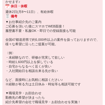
かせます♪
休日・休暇
週休2日(月8〜11日）、有給休暇
備考
▼お仕事紹介先のご案内
ご応募を頂いた後にスマホでWEB面接！
履歴書不要・私服OK・即日での登録面接も可能
全国47都道府県で約5,000件以上の案件を扱っておりますので、
様々な希望に沿ったご提案が可能。
〈例〉
・未経験なので、研修が充実して欲しい
・時給1,600円以上を探している
・自宅からなるべく近くが良い
・入社開始日を相談出来る先が良い
など、面接時にお気軽に相談ください♪
※経験が有る方は土日休み・時短等も相談可能です
▼職場見学・お顔合わせ
勤務先の希望が決まったら
紹介先希望の会社で職場見学・お顔合わせを実施！