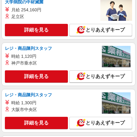
大学病院の中材滅菌
東京都豊島区の楽天モバイルショップ
を紹介頂くと, インセンティブ支給(規定有) ゜・。
月給 254,160円
○。・゜+゜・。○。・゜+゜
詳細を見る
キープ
足立区
詳細を見る
とりあえずキープ
派遣社員
紹介予定派遣
株式会社シエロ
【docomo】の携帯販売スタッフ
レジ・商品陳列スタッフ
時給1700円〜 ※残業代支給 ★交通費別途支給
（規定あり） ゜+゜・。○。・゜+゜・。○。・゜
時給 1,120円
+゜ 入社祝い金10万円支給(規定有) お友達を紹介
神戸市垂水区
東京都豊島区のdocomoショップ
頂くと, インセンティブ支給(規定有) ★月2回払
い・週払い可能（規程有）★ ゜・。○。・゜
詳細を見る
とりあえずキープ
詳細を見る
キープ
+゜・。○。・゜+゜
レジ・商品陳列スタッフ
時給 1,300円
大阪市中央区
詳細を見る
とりあえずキープ