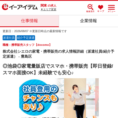
関東
の求人
▼エリア変更
仕事情報
企業情報
更新日：2026/08/07 ※更新日時点の最新情報です
派遣社員
紹介予定派遣
職種：携帯販売スタッフ【docomo】
株式会社シエロの家電・携帯販売の求人情報詳細（派遣社員/紹介予
定派遣） - 豊島区
◎池袋◎家電量販店でスマホ・携帯販売【即日登録/
スマホ面接OK】未経験でも安心♪