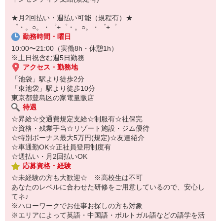
￣￣￣￣￣￣￣￣￣
自宅に居ながらスマホでカンタン面接OK！
★月2回払い・週払い可能（規程有）★
オンライン面談なのでスピード対応。
゜・。○。・゜+゜・。○。・゜+゜
勤務時間・曜日
10:00〜21:00（実働8h・休憩1h）
※土日祝含む週5日勤務
アクセス・勤務地
「池袋」駅より徒歩2分
「東池袋」駅より徒歩10分
東京都豊島区の家電量販店
待遇
☆昇給☆交通費規定支給☆制服有☆社保完
☆資格・残業手当☆リゾート施設・ジム優待
☆特別ボーナス最大5万円(規定)☆友達紹介
☆車通勤OK☆正社員登用制度有
☆週払い・月2回払いOK
応募資格・経験
☆未経験の方も大歓迎☆ ※高校生は不可
あなたのレベルに合わせた研修をご用意しているので、安心し
てネ♪
※ハローワークでお仕事お探しの方も対象
※エリアによって英語・中国語・ポルトガル語などの語学を活