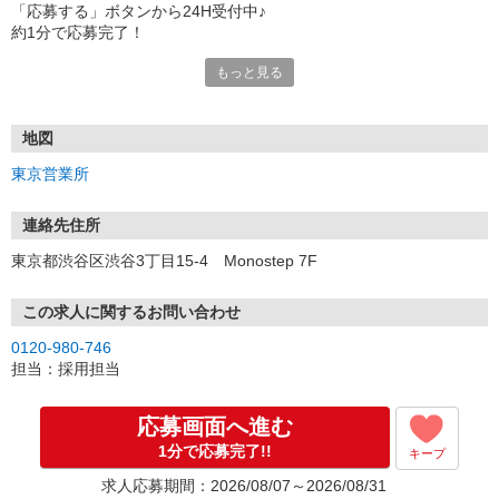
「応募する」ボタンから24H受付中♪
約1分で応募完了！
もっと見る
■電話応募の場合
電話応募も歓迎！（受付:10:00〜20:00）
土日祝も受付中♪
地図
【選考フロー】
東京営業所
①応募から3営業日を目安に、メールorお電話でご連絡します。
②面接日時を決定！「0120」から始まる電話番号からご連絡します
★スマホでWEB面接（LINEなど）・出張面接・事務所面接と選べま
連絡先住所
す
東京都渋谷区渋谷3丁目15-4 Monostep 7F
③面接実施（履歴書不要）
④勤務開始（スタート日は応相談）
※ご希望があれば、職場見学の調整もOKです！
この求人に関するお問い合わせ
0120-980-746
お気軽にご応募ください♪
担当：採用担当
応募画面へ進む
1分で応募完了!!
キープ
求人応募期間：2026/08/07～2026/08/31