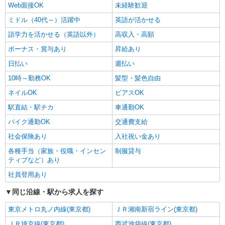
Web面接OK
未経験歓迎
ミドル（40代～）活躍中
英語が活かせる
語学力を活かせる（英語以外）
高収入・高額
ボーナス・賞与あり
昇給あり
日払い
週払い
10時～勤務OK
髪型・髪色自由
ネイルOK
ピアスOK
駅直結・駅チカ
車通勤OK
バイク通勤OK
交通費支給
社会保険あり
入社祝い金あり
各種手当（家族・役職・インセン
制服貸与
ティブなど）あり
社員登用あり
同じ沿線・駅から求人を探す
東京メトロ丸ノ内線(東京都)
ＪＲ湘南新宿ライン(東京都)
ＪＲ埼京線(東京都)
西武池袋線(東京都)