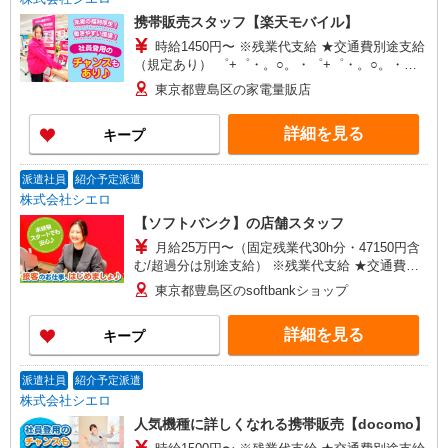
携帯販売スタッフ【楽天モバイル】
時給1450円〜 ※残業代支給 ★交通費別途支給
（規定あり） ゜+゜・。○。・゜+゜・。○。・゜
+゜ 入社祝い金10万円支給(規定有) お友達を紹介
東京都豊島区の家電量販店
頂くと, インセンティブ支給(規定有) ★月2回払
い・週払い可能（規程有）★ ゜・。○。・゜
詳細を見る
キープ
+゜・。○。・゜+゜
派遣社員
紹介予定派遣
株式会社シエロ
【ソフトバンク】の店舗スタッフ
月給25万円〜（固定残業代30h分・47150円含
む/超過分は別途支給） ※残業代支給 ★交通費別
途支給（規定あり） ゜+゜・。○。・゜+゜・。
東京都豊島区のsoftbankショップ
○。・゜+゜ 入社祝い金10万円支給(規定有) お友達
を紹介頂くと, インセンティブ支給(規定有) ゜・。
詳細を見る
キープ
○。・゜+゜・。○。・゜+゜
派遣社員
紹介予定派遣
株式会社シエロ
人気機種に詳しくなれる携帯販売【docomo】