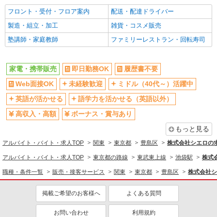
ネイルOK
ピアスOK
フロント・受付・フロア案内
配送・配達ドライバー
駅直結・駅チカ
車通勤OK
製造・組立・加工
雑貨・コスメ販売
バイク通勤OK
交通費支給
塾講師・家庭教師
ファミリーレストラン・回転寿司
社会保険あり
入社祝い金あり
各種手当（家族・役職・インセン
制服貸与
家電・携帯販売
即日勤務OK
履歴書不要
ティブなど）あり
Web面接OK
未経験歓迎
ミドル（40代～）活躍中
社員登用あり
英語が活かせる
語学力を活かせる（英語以外）
同じ職種から求人を探す
高収入・高額
ボーナス・賞与あり
販売・接客サービス
もっと見る
家電・携帯販売
アルバイト・バイト・求人TOP
関東
東京都
豊島区
株式会社シエロの
同じ特徴から求人を探す
アルバイト・バイト・求人TOP
東京都の路線
東武東上線
池袋駅
株式
未経験歓迎
ミドル（40代～）活躍中
職種・条件一覧
販売・接客サービス
関東
東京都
豊島区
株式会社シ
英語が活かせる
ボーナス・賞与あり
掲載ご希望のお客様へ
よくある質問
日払い
車通勤OK
交通費支給
社会保険あり
お問い合わせ
利用規約