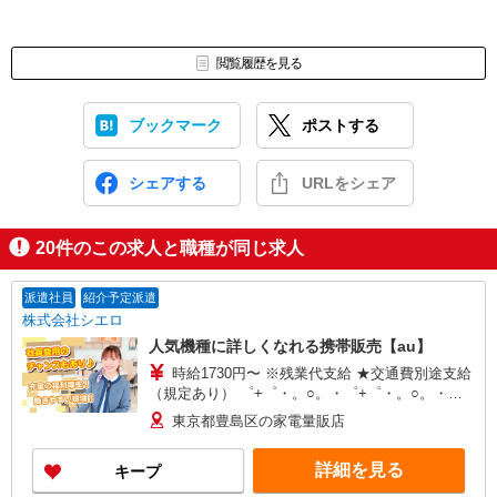
閲覧履歴を見る
ブックマーク
ポストする
シェアする
URLをシェア
20
件のこの求人と職種が同じ求人
派遣社員
紹介予定派遣
株式会社シエロ
人気機種に詳しくなれる携帯販売【au】
時給1730円〜 ※残業代支給 ★交通費別途支給
（規定あり） ゜+゜・。○。・゜+゜・。○。・゜
+゜ 入社祝い金10万円支給(規定有) お友達を紹介
東京都豊島区の家電量販店
頂くと, インセンティブ支給(規定有) ★月2回払
い・週払い可能（規程有）★ ゜・。○。・゜
詳細を見る
キープ
+゜・。○。・゜+゜