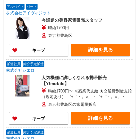
アルバイト
パート
株式会社アイヴィジット
今話題の美容家電販売スタッフ
時給1700円
東京都豊島区
詳細を見る
キープ
派遣社員
紹介予定派遣
株式会社シエロ
人気機種に詳しくなれる携帯販売
【Y!mobile】
時給1700円〜 ※残業代支給 ★交通費別途支給
（規定あり） ゜+゜・。○。・゜+゜・。○。・゜
+゜ 入社祝い金10万円支給(規定有) お友達を紹介
東京都豊島区の家電量販店
頂くと, インセンティブ支給(規定有) ★月2回払
い・週払い可能（規程有）★ ゜・。○。・゜
詳細を見る
キープ
+゜・。○。・゜+゜
派遣社員
紹介予定派遣
株式会社シエロ