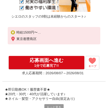
シエロのスタッフの9割は未経験からのスタート♪
時給1500円〜
※残業代支給
東京都豊島区
★交通費別途支給（規定あり）
゜+゜・。○。・゜+゜・。○。・゜+゜
入社祝い金10万円支給(規定有)
応募画面へ進む
お友達を紹介頂くと,
1分で応募完了!!
キープ
インセンティブ支給(規定有)
求人応募期間：2026/08/07～2026/08/31
★月2回払い・週払い可能（規程有）★
゜・。○。・゜+゜・。○。・゜+゜
★即日勤務OK！履歴書不要★
★20代・30代・40代が活躍しています♪
★ネイル・髪型・アクセサリー自由(規定あり)
もっと見る
新しい機種やプラン。