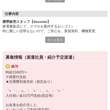
日々変わる専門知識を覚えるのはやっぱり大変。
でも心配ご無用！
仕事内容
シエロのご紹介するお店は、チームワークが良く
携帯販売スタッフ【docomo】
お互いに教え合ったり、フォローしあったりする
家電量販店にて、スマホを案内するおシゴト♪
和気あいあいとした人間関係がある店舗ばかり！
特に難しい説明もないので、ご安心を。新規契約、機種変更、
皆で一緒にステップアップしましょう♪
各種料金プランのご相談対応・ご提案などをお願いします。
もっと見る
【選べるお仕事いろいろ】
初めての方でも安心♪
￣￣￣￣￣￣￣￣￣￣￣
あなた専属のコーディネーターが親切・丁寧にフォローするので、
▼オフィスワーク
満足度◎
事務、経理、データ入力、コールセンター、受付
募集情報（派遣社員・紹介予定派遣）
▼工場・製造・軽作業系
■携帯やインターネット販売業務
機械/食品製造・梱包・仕分け・加工・組立・検査
給与
docomo(ドコモ)/au(エーユー)・KDDI/softbank(ソフトバンク)など
▼美容系
時給1500円〜
の大手キャリアから
眉毛サロンのアイブロウ・ネイリスト・エステ
※残業代支給
ワイモバイル(Y!mobille)、楽天モバイル、UQなど格安スマホまで幅
▼営業・販売
★交通費別途支給（規定あり）
広く紹介可能♪
法人営業・アパレル販売・個別指導塾・人材紹介
人気のApple（アップル）店舗もございます！
▼人気案件も多数♪
゜+゜・。○。・゜+゜・。○。・゜+゜
短期・期間限定・オープニング・官公庁案件
入社祝い金10万円支給(規定有)
上場/優良/大手企業など
お友達を紹介頂くと,
【スマホ面接実施中】
インセンティブ支給(規定有)