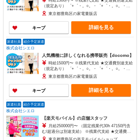
時給1500円〜 ※残業代支給 ★交通費別途支給
（規定あり） ゜+゜・。○。・゜+゜・。○。・゜
+゜ 入社祝い金10万円支給(規定有) お友達を紹介
東京都豊島区の家電量販店
頂くと, インセンティブ支給(規定有) ★月2回払
い・週払い可能（規程有）★ ゜・。○。・゜
詳細を見る
キープ
+゜・。○。・゜+゜
派遣社員
紹介予定派遣
株式会社シエロ
人気機種に詳しくなれる携帯販売【docomo】
時給1500円〜 ※残業代支給 ★交通費別途支給
（規定あり） ゜+゜・。○。・゜+゜・。○。・゜
+゜ 入社祝い金10万円支給(規定有) お友達を紹介
東京都豊島区の家電量販店
頂くと, インセンティブ支給(規定有) ★月2回払
い・週払い可能（規程有）★ ゜・。○。・゜
詳細を見る
キープ
+゜・。○。・゜+゜
派遣社員
紹介予定派遣
株式会社シエロ
【楽天モバイル】の店舗スタッフ
月給250000円〜 （固定残業代30h 47150円含
む/超過分は別途支給） ※残業代支給 ★交通費別
途支給（規定あり） ゜+゜・。○。・゜+゜・。
東京都豊島区の楽天モバイルショップ