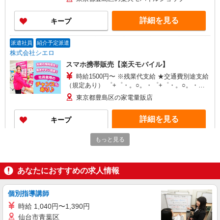
○。・゜+゜ 入社祝い金10万円支給(規定有) お友達
を紹介頂くと, インセンティブ支給(規定有) ゜・。
詳細を見る
キープ
○。・゜+゜・。○。・゜+゜
派遣社員
紹介予定派遣
株式会社シエロ
スマホ携帯販売【楽天モバイル】
時給1500円〜 ※残業代支給 ★交通費別途支給
（規定あり） ゜+゜・。○。・゜+゜・。○。・゜
+゜ 入社祝い金10万円支給(規定有) お友達を紹介
東京都豊島区の家電量販店
頂くと, インセンティブ支給(規定有) ★月2回払
い・週払い可能（規程有）★ ゜・。○。・゜
詳細を見る
キープ
+゜・。○。・゜+゜
もっと見る
派遣社員
紹介予定派遣
株式会社シエロ
【docomo】人気機種に詳しくなれる携帯販売
あなたにおすすめの求人情報
時給1650円〜 ※残業代支給 ★交通費別途支給
（規定あり） ゜+゜・。○。・゜+゜・。○。・゜
+゜ 入社祝い金10万円支給(規定有) お友達を紹介
個別指導講師
東京都豊島区のdocomoショップ
頂くと, インセンティブ支給(規定有) ★月2回払
時給 1,040円〜1,390円
い・週払い可能（規程有）★ ゜・。○。・゜
仙台市青葉区
詳細を見る
キープ
+゜・。○。・゜+゜