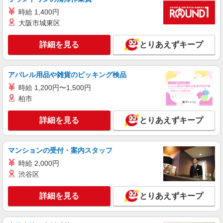
時給1700円〜 ※残業代支給 ★交通費別途支給
時給 1,400円
（規定あり） ゜+゜・。○。・゜+゜・。○。・゜
大阪市城東区
+゜ 入社祝い金10万円支給(規定有) お友達を紹介
東京都豊島区の家電量販店
頂くと, インセンティブ支給(規定有) ★月2回払
い・週払い可能（規程有）★ ゜・。○。・゜
詳細を見る
とりあえずキープ
詳細を見る
キープ
+゜・。○。・゜+゜
派遣社員
紹介予定派遣
アパレル用品や雑貨のピッキング検品
株式会社シエロ
時給 1,200円〜1,500円
【docomo】人気機種に詳しくなれる携帯販売
柏市
時給1600円〜 ※残業代支給 ★交通費別途支給
（規定あり） ゜+゜・。○。・゜+゜・。○。・゜
詳細を見る
とりあえずキープ
+゜ 入社祝い金10万円支給(規定有) お友達を紹介
東京都豊島区のdocomoショップ
頂くと, インセンティブ支給(規定有) ★月2回払
い・週払い可能（規程有）★ ゜・。○。・゜
詳細を見る
キープ
+゜・。○。・゜+゜
マンションの受付・案内スタッフ
時給 2,000円
派遣社員
紹介予定派遣
渋谷区
株式会社シエロ
【楽天モバイル】の携帯販売スタッフ
詳細を見る
とりあえずキープ
月給265500円〜 ※残業代支給 ★交通費別途支
給（規定あり） ゜+゜・。○。・゜+゜・。
○。・゜+゜ 入社祝い金10万円支給(規定有) お友達