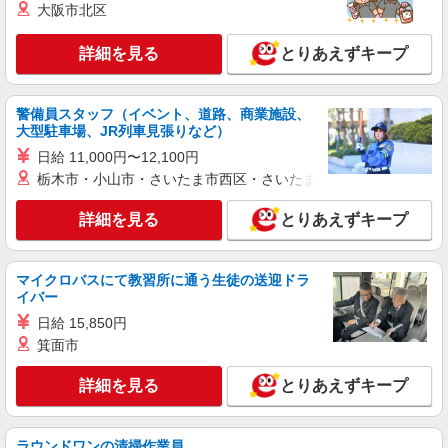
大阪市北区
家電
時給1500円〜1600円 月給例：時給1,600円の
詳細を見る
とりあえずキープ
場合 1,600円×7時間×21日＝235,200円（＋残業
代1分単位で支給♪） ※時給はご経験により異な
〒170-0013 東京都豊島区東池袋1丁目41-5
ります
警備員スタッフ（イベント、道路、商業施設、
詳細を見る
キープ
大型駐車場、JR列車見張りなど）
日給 11,000円〜12,100円
派遣社員
紹介予定派遣
栃木市・小山市・さいたま市西区・さいたま市岩槻区・久喜市・
株式会社シエロ
人気機種に詳しくなれる携帯販売【au】
詳細を見る
とりあえずキープ
時給1700円〜 ※残業代支給 ★交通費別途支給
（規定あり） ゜+゜・。○。・゜+゜・。○。・゜
+゜ 入社祝い金10万円支給(規定有) お友達を紹介
マイクロバスにて教習所に通う生徒の送迎ドラ
東京都豊島区の家電量販店
頂くと, インセンティブ支給(規定有) ★月2回払
イバー
い・週払い可能（規程有）★ ゜・。○。・゜
日給 15,850円
詳細を見る
キープ
+゜・。○。・゜+゜
箕面市
派遣社員
紹介予定派遣
詳細を見る
とりあえずキープ
株式会社シエロ
人気機種に詳しくなれる携帯販売
【softbank】
ラウンドワンの清掃作業員