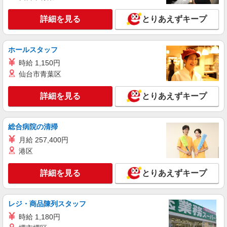
詳細を見る
とりあえずキープ
派遣社員
紹介予定派遣
株式会社シエロ
人気機種に詳しくなれる携帯販売【docomo】
ホールスタッフ
時給1700円〜 ※残業代支給 ★交通費別途支給
時給 1,150円
（規定あり） ゜+゜・。○。・゜+゜・。○。・゜
仙台市青葉区
+゜ 入社祝い金10万円支給(規定有) お友達を紹介
東京都豊島区の家電量販店
頂くと, インセンティブ支給(規定有) ★月2回払
い・週払い可能（規程有）★ ゜・。○。・゜
詳細を見る
とりあえずキープ
詳細を見る
キープ
+゜・。○。・゜+゜
派遣社員
紹介予定派遣
総合病院の清掃
株式会社シエロ
月給 257,400円
【docomo】人気機種に詳しくなれる携帯販売
港区
時給1650円〜 ※残業代支給 ★交通費別途支給
（規定あり） ゜+゜・。○。・゜+゜・。○。・゜
詳細を見る
とりあえずキープ
+゜ 入社祝い金10万円支給(規定有) お友達を紹介
東京都豊島区のdocomoショップ
頂くと, インセンティブ支給(規定有) ★月2回払
い・週払い可能（規程有）★ ゜・。○。・゜
詳細を見る
キープ
+゜・。○。・゜+゜
レジ・商品陳列スタッフ
時給 1,180円
派遣社員
紹介予定派遣