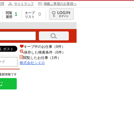
質問
サイトマップ
掲載ご希望のお客様へ
閲覧
キープ
1
0
履歴
リスト
ログイン
キープ中のお仕事（0件）
保存した検索条件（
0
件）
閲覧したお仕事（1件）
ープ
株式会社シエロ
の最新情報です
む