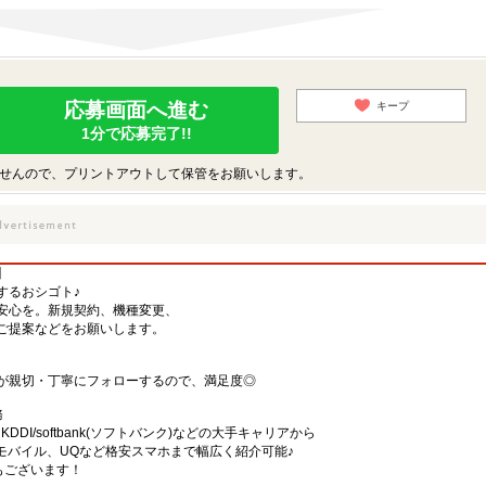
応募画面へ進む
キープ
1分で応募完了!!
せんので、プリントアウトして保管をお願いします。
】
するおシゴト♪
安心を。新規契約、機種変更、
ご提案などをお願いします。
が親切・丁寧にフォローするので、満足度◎
務
)・KDDI/softbank(ソフトバンク)などの大手キャリアから
、楽天モバイル、UQなど格安スマホまで幅広く紹介可能♪
舗もございます！