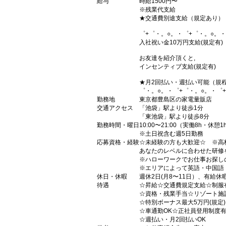
給与
時給1500円〜
※残業代支給
★交通費別途支給（規定あり）
゜+゜・。○。・゜+゜・。○。・
入社祝い金10万円支給(規定有)
お友達を紹介頂くと,
インセンティブ支給(規定有)
★月2回払い・週払い可能（規
゜・。○。・゜+゜・。○。・゜
勤務地
東京都豊島区の家電量販店
交通アクセス
「池袋」駅より徒歩1分
「東池袋」駅より徒歩8分
勤務時間・曜日
10:00〜21:00（実働8h・休憩1
※土日祝含む週5日勤務
応募資格・経験
☆未経験の方も大歓迎☆ ※高
あなたのレベルに合わせた研修
※ハローワークでお仕事お探し
※エリアによって英語・中国語
休日・休暇
週休2日(月8〜11日）、有給休
待遇
☆昇給☆交通費規定支給☆制服
☆資格・残業手当☆リゾート施
☆特別ボーナス最大5万円(規定
☆車通勤OK☆正社員登用制度
☆週払い・月2回払いOK