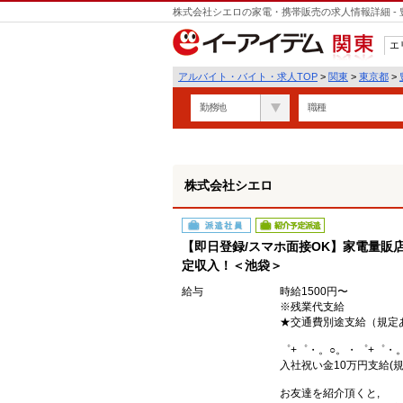
株式会社シエロの家電・携帯販売の求人情報詳細 -
遣
エ
関東
アルバイト・バイト・求人TOP
>
関東
>
東京都
>
勤務地
職種
株式会社シエロ
派遣社員
紹介予定派遣
【即日登録/スマホ面接OK】家電量販店
定収入！＜池袋＞
給与
時給1500円〜
※残業代支給
★交通費別途支給（規定
゜+゜・。○。・゜+゜・
入社祝い金10万円支給(規
お友達を紹介頂くと,