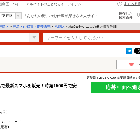
よくある
 豊島区｜バイト・アルバイトのことならイーアイデム
保存した
0
リア選択
「あなたの街」のお仕事が探せる求人サイト
検索条件
豊島区
>
豊島区の家電・携帯販売
>
池袋駅
> 株式会社シエロの求人情報詳細
キ
更新日：2026/07/30 ※更新日時点
で最新スマホを販売！時給1500円で安
応募画面へ進
あり）
。○。・゜+゜
定有)