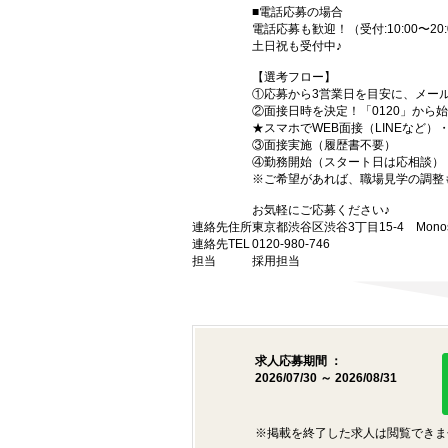
■電話応募の場合
電話応募も歓迎！（受付:10:00〜20:
土日祝も受付中♪
【選考フロー】
①応募から3営業日を目安に、メール
②面接日時を決定！「0120」から
★スマホでWEB面接（LINEなど
③面接実施（履歴書不要）
④勤務開始（スタート日は応相談）
※ご希望があれば、職場見学の調整
お気軽にご応募ください♪
連絡先住所
東京都渋谷区渋谷3丁目15-4 Monost
連絡先TEL
0120-980-746
担当
採用担当
求人応募期間 ：
2026/07/30 ～ 2026/08/31
※掲載を終了した求人は閲覧できま