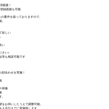
EB面接！
の登録面接も可能
件以上の案件を扱っておりますので、
能。
て欲しい
る
良い
ださい♪
短等も相談可能です
お顔合わせを実施！
席
ス研修
後
す。
望をお伺いしたうえで調整可能。
を入店日までに実施致します。