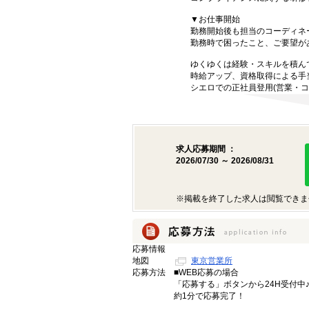
▼お仕事開始
勤務開始後も担当のコーディネ
勤務時で困ったこと、ご要望が
ゆくゆくは経験・スキルを積ん
時給アップ、資格取得による手
シエロでの正社員登用(営業・コ
求人応募期間 ：
2026/07/30 ～ 2026/08/31
※掲載を終了した求人は閲覧できま
応募情報
地図
東京営業所
応募方法
■WEB応募の場合
「応募する」ボタンから24H受付中
約1分で応募完了！