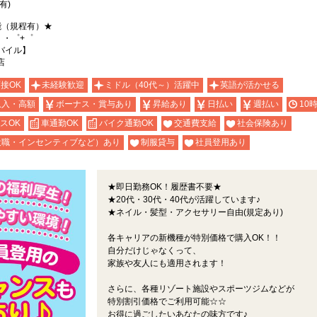
有)
能（規程有）★
。・゜+゜
バイル】
店
面接OK
未経験歓迎
ミドル（40代～）活躍中
英語が活かせる
収入・高額
ボーナス・賞与あり
昇給あり
日払い
週払い
10
スOK
車通勤OK
バイク通勤OK
交通費支給
社会保険あり
役職・インセンティブなど）あり
制服貸与
社員登用あり
★即日勤務OK！履歴書不要★
★20代・30代・40代が活躍しています♪
★ネイル・髪型・アクセサリー自由(規定あり)
各キャリアの新機種が特別価格で購入OK！！
自分だけじゃなくって、
家族や友人にも適用されます！
さらに、各種リゾート施設やスポーツジムなどが
特別割引価格でご利用可能☆☆
お得に過ごしたいあなたの味方です♪