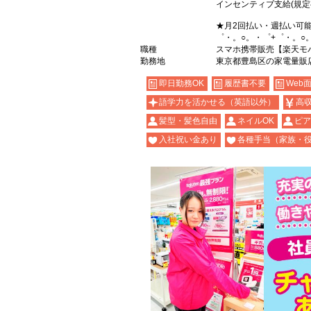
インセンティブ支給(規定
★月2回払い・週払い可
゜・。○。・゜+゜・。○
職種
スマホ携帯販売【楽天モ
勤務地
東京都豊島区の家電量販
即日勤務OK
履歴書不要
Web
語学力を活かせる（英語以外）
高
髪型・髪色自由
ネイルOK
ピア
入社祝い金あり
各種手当（家族・