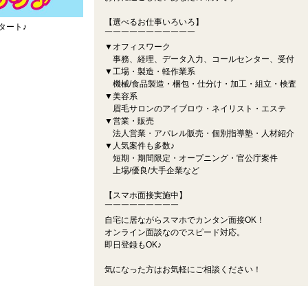
【選べるお仕事いろいろ】
タート♪
￣￣￣￣￣￣￣￣￣￣￣
▼オフィスワーク
事務、経理、データ入力、コールセンター、受付
▼工場・製造・軽作業系
機械/食品製造・梱包・仕分け・加工・組立・検査
▼美容系
眉毛サロンのアイブロウ・ネイリスト・エステ
▼営業・販売
法人営業・アパレル販売・個別指導塾・人材紹介
▼人気案件も多数♪
短期・期間限定・オープニング・官公庁案件
上場/優良/大手企業など
【スマホ面接実施中】
￣￣￣￣￣￣￣￣￣
自宅に居ながらスマホでカンタン面接OK！
オンライン面談なのでスピード対応。
即日登録もOK♪
気になった方はお気軽にご相談ください！