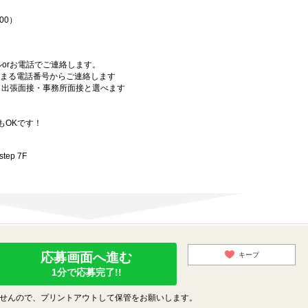
00）
orお電話でご連絡します。
始まる電話番号からご連絡します
）・出張面接・事務所面接と選べます
もOKです！
ep 7F
応募画面へ進む
キープ
1分で応募完了!!
せんので、プリントアウトして保管をお願いします。