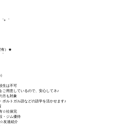
゜+゜
程有）★
+゜
h）
校生は不可
をご用意しているので、安心してネ♪
の方も対象
・ポルトガル語などの語学を活かせます♪
暇
有☆社保完
設・ジム優待
)☆友達紹介
有