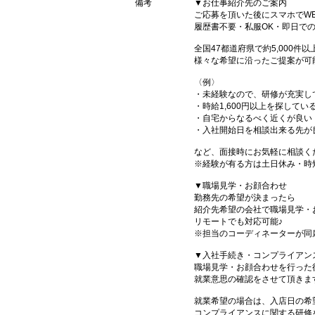
備考
▼お仕事紹介先のご案内
ご応募を頂いた後にスマホでW
履歴書不要・私服OK・即日で
全国47都道府県で約5,000
様々な希望に沿ったご提案が可
〈例〉
・未経験なので、研修が充実し
・時給1,600円以上を探してい
・自宅からなるべく近くが良い
・入社開始日を相談出来る先が
など、面接時にお気軽に相談く
※経験が有る方は土日休み・時
▼職場見学・お顔合わせ
勤務先の希望が決まったら
紹介先希望の会社で職場見学・
リモートでも対応可能♪
※担当のコーディネーターが同
▼入社手続き・コンプライアン
職場見学・お顔合わせを行った
就業意思の確認をさせて頂きま
就業希望の場合は、入店日の希
コンプライアンスに関する研修