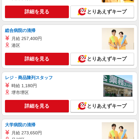
ソフトバンク厚木妻田店
ソフトバンクショップの携帯販売スタッフ
詳細を見る
とりあえずキープ
月給 233,500円 〜 336,000円 固定残業代:
11,000円 〜 11,000円（7時間相当） ＊時間外手当
は時間外労働の有無にかかわらず、固定残業代と
■ソフトバンク厚木妻田店 神奈川県 厚木市 妻
総合病院の清掃
して支給し、相当時間を超える時間外労働分は法
田西1丁目 28‐5
月給 257,400円
定どおり追加で支給します。 試用期間あり 3ヶ月
※経験・能力による 【試用期間】月給 221000 円
港区
詳細を見る
キープ
〜 336000 円
詳細を見る
とりあえずキープ
派遣社員
株式会社日本パーソナルビジネス 首都圏支社（T11_104）
≪携帯販売｜家電量販店のauコーナー≫
レジ・商品陳列スタッフ
時給1700円〜1800円 ◆交通費規定支給◆直雇
時給 1,180円
用へ切替後：月給286,200円＋交通費
堺市堺区
神奈川県厚木市林
詳細を見る
とりあえずキープ
詳細を見る
キープ
大学病院の清掃
派遣社員
株式会社日本パーソナルビジネス 首都圏支社（T11_606）
月給 273,650円
≪携帯販売｜家電量販店のソフトバンクコーナ