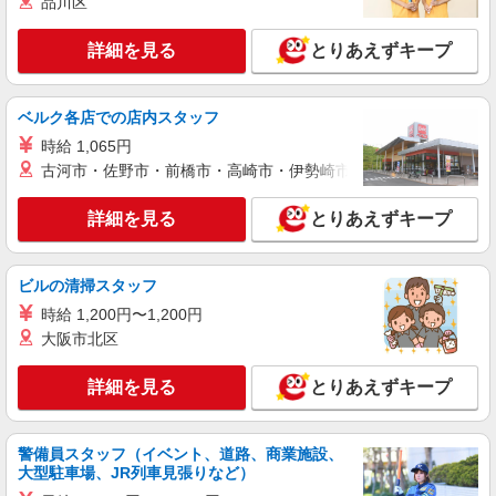
品川区
ー≫
時給1500円 ◆交通費規定支給
詳細を見る
とりあえずキープ
神奈川県厚木市
ベルク各店での店内スタッフ
詳細を見る
キープ
時給 1,065円
古河市・佐野市・前橋市・高崎市・伊勢崎市・太田市・館林市・
正社員
株式会社ケーズホールディングス
詳細を見る
とりあえずキープ
接客スタッフ(総合職)
大卒：基本給 260,000円 短大・専門卒：基本
給 240,000円 高卒：基本給 225,000円 ※上記
ビルの清掃スタッフ
は2026年4月実績。 ※経験・年齢などを考慮し、
店舗名：厚木店 住所：神奈川県厚木市田村町1
加給・優遇いたします。 ・各種手当 役職、通勤、
時給 1,200円〜1,200円
番26号 ※入社時の人員状況により、近隣の他店舗
時間外、家族、目標達成、資格 等
へ配属される可能性がございます。 ※入社数年後
大阪市北区
は、関東全域（茨城県、東京都、千葉県、埼玉
詳細を見る
キープ
県、神奈川県、栃木県、群馬県）及び山梨県内で
詳細を見る
とりあえずキープ
の転居を伴う転勤があります。
派遣社員
株式会社日本パーソナルビジネス 首都圏支社（T11_1352）
警備員スタッフ（イベント、道路、商業施設、
≪携帯販売｜家電量販店のソフトバンクコーナ
大型駐車場、JR列車見張りなど）
ー≫