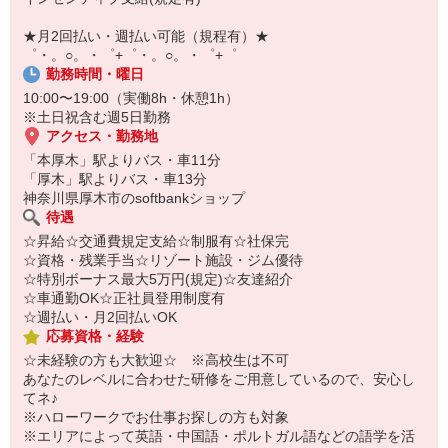
【スマホ面接実施中】
￣￣￣￣￣￣￣￣￣
★月2回払い・週払い可能（規程有）★
自宅に居ながらスマホでカンタン面接OK！
゜・。○。・゜+゜・。○。・゜+゜
オンライン面談なのでスピード対応。
勤務時間・曜日
10:00〜19:00（実働8h・休憩1h）
※土日祝含む週5日勤務
アクセス・勤務地
「本厚木」駅よりバス・車11分
「厚木」駅よりバス・車13分
神奈川県厚木市のsoftbankショップ
待遇
☆昇給☆交通費規定支給☆制服有☆社保完
☆資格・残業手当☆リゾート施設・ジム優待
☆特別ボーナス最大5万円(規定)☆友達紹介
☆車通勤OK☆正社員登用制度有
☆週払い・月2回払いOK
応募資格・経験
☆未経験の方も大歓迎☆ ※高校生は不可
あなたのレベルに合わせた研修をご用意しているので、安心し
てネ♪
※ハローワークでお仕事お探しの方も対象
※エリアによって英語・中国語・ポルトガル語などの語学を活