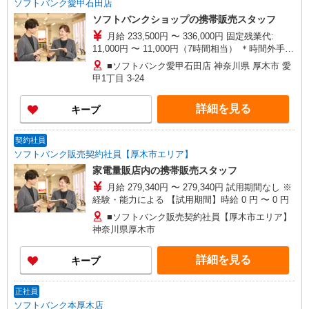
ソフトバンク愛甲石田店
ソフトバンクショップの携帯販売スタッフ
月給 233,500円 〜 336,000円 固定残業代:
11,000円 〜 11,000円（7時間相当） ＊時間外手当
は時間外労働の有無にかかわらず、固定残業代と
■ソフトバンク愛甲石田店 神奈川県 厚木市 愛
して支給し、相当時間を超える時間外労働分は法
甲1丁目 3‐24
定どおり追加で支給します。 試用期間あり 3ヶ月
※経験・能力による 【試用期間】月給 221000 円
詳細を見る
キープ
〜 336000 円
契約社員
ソフトバンク販売契約社員【厚木市エリア】
家電量販店内の携帯販売スタッフ
月給 279,340円 〜 279,340円 試用期間なし ※
経験・能力による 【試用期間】時給 0 円 〜 0 円
■ソフトバンク販売契約社員【厚木市エリア】
神奈川県厚木市
詳細を見る
キープ
正社員
ソフトバンク本厚木店