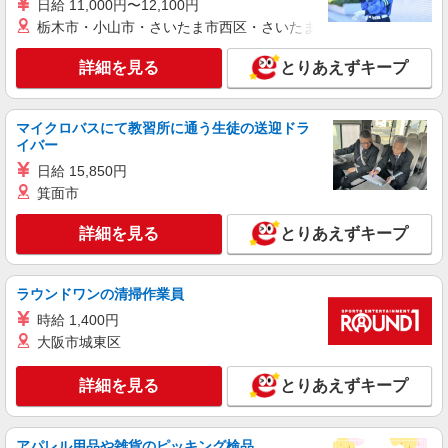
日給 11,000円〜12,100円
時給1500円 ◆交通費規定支給
栃木市・小山市・さいたま市西区・さいたま市岩槻区・久喜市・
神奈川県厚木市林
詳細を見る
とりあえずキープ
詳細を見る
キープ
マイクロバスにて教習所に通う生徒の送迎ドラ
正社員
イバー
株式会社ケーズホールディングス
日給 15,850円
【2027年新卒採用】接客・販売スタッフ
箕面市
【大卒】 基本給 260,000円 【短
大・専門卒】 基本給 240,000円 ※上記は2026
詳細を見る
とりあえずキープ
年4月実績。 ・各種手当 役職、通勤、時間外、家
店舗名：厚木店 住所：神奈川県厚木市田村町1
族、目標達成、資格 等
番26号 ※入社後は必ず、通勤圏内の店舗へ配属
※入社時の人員状況により、近隣の他店舗へ配属
※平
ラウンドワンの清掃作業員
される可能性がございます。 ※入社数年後は、関
詳細を見る
キープ
均年収570万円 ※平均勤続年数17年以上
東全域（茨城県、東京都、千葉県、埼玉県、神奈
時給 1,400円
川県、栃木県、群馬県）及び山梨県内での転居を
大阪市城東区
伴う転勤があります。
派遣社員
紹介予定派遣
株式会社シエロ
詳細を見る
とりあえずキープ
人気機種に詳しくなれる携帯販売【au】
時給1650円〜 ※残業代支給 ★交通費上限800
円/日 【資格手当制度】 au資格取得で5200〜
アパレル用品や雑貨のピッキング検品