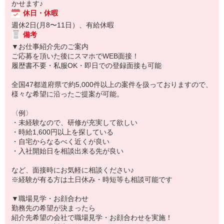
かせます♪
休日・休暇
週休2日(月8〜11日）、有給休暇
備考
▼お仕事紹介先のご案内
ご応募を頂いた後にスマホでWEB面接！
履歴書不要・私服OK・即日での登録面接も可能
全国47都道府県で約5,000件以上の案件を扱っておりますので、
様々な希望に沿ったご提案が可能。
〈例〉
・未経験なので、研修が充実して欲しい
・時給1,600円以上を探している
・自宅からなるべく近くが良い
・入社開始日を相談出来る先が良い
など、面接時にお気軽に相談ください♪
※経験が有る方は土日休み・時短等も相談可能です
▼職場見学・お顔合わせ
勤務先の希望が決まったら
紹介先希望の会社で職場見学・お顔合わせを実施！