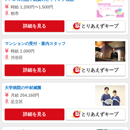
11400円/月支給 家電アドバイザー資格をお持ちの
神奈川県厚木市の家電量販店
時給 1,200円〜1,500円
方はグレードに合わせて2500〜5000円/月支給 ※
入社後獲得も対象 【役割手当】 CSA（チーフセ
柏市
詳細を見る
キープ
ールスアドバイザー）に昇格すると16600円/月支
給 ゜+゜・。○。・゜+゜・。○。・゜+゜ 入社祝
詳細を見る
とりあえずキープ
い金10万円支給(規定有) お友達を紹介頂くと, イン
パート
センティブ支給(規定有) ★月2回払い・週払い可能
ケーズデンキ 厚木店
（規程有）★ ゜・。○。・゜+゜・。○。・゜+゜
携帯電話販売・アドバイザースタッフ
マンションの受付・案内スタッフ
時給1,500円 ★年1回、昇給・昇格制度あり・
時給 2,000円
賞与あり ※当社規定あり ※アルバイト除
渋谷区
く
神奈川県厚木市田村町1番26号
詳細を見る
とりあえずキープ
詳細を見る
キープ
大学病院の中材滅菌
月給 254,160円
足立区
詳細を見る
とりあえずキープ