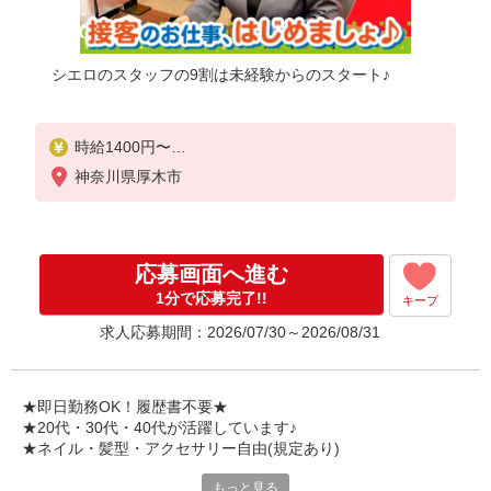
シエロのスタッフの9割は未経験からのスタート♪
時給1400円〜
※残業代支給
神奈川県厚木市
★交通費別途支給（規定あり）
゜+゜・。○。・゜+゜・。○。・゜+゜
入社祝い金10万円支給(規定有)
応募画面へ進む
お友達を紹介頂くと,
1分で応募完了!!
キープ
インセンティブ支給(規定有)
求人応募期間：2026/07/30～2026/08/31
★月2回払い・週払い可能（規程有）★
゜・。○。・゜+゜・。○。・゜+゜
★即日勤務OK！履歴書不要★
★20代・30代・40代が活躍しています♪
★ネイル・髪型・アクセサリー自由(規定あり)
もっと見る
シエロのスタッフは9割が未経験スタート。