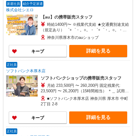
派遣社員
紹介予定派遣
株式会社シエロ
【au】の携帯販売スタッフ
時給1400円〜 ※残業代支給 ★交通費別途支給
（規定あり） ゜+゜・。○。・゜+゜・。○。・゜
+゜ 入社祝い金10万円支給(規定有) お友達を紹介
神奈川県厚木市のauショップ
頂くと, インセンティブ支給(規定有) ★月2回払
い・週払い可能（規程有）★ ゜・。○。・゜
詳細を見る
キープ
+゜・。○。・゜+゜
正社員
ソフトバンク本厚木店
ソフトバンクショップの携帯販売スタッフ
月給 233,500円 〜 260,200円 固定残業代:
23,500円 〜 26,200円（15時間相当） ＊＿ 試用期
間あり 6ヶ月 月給25万円以上 ※経験・能力による
■ソフトバンク本厚木店 神奈川県 厚木市 中町
【試用期間】月給 233500 円 〜 260200 円
2丁目 2‐8
詳細を見る
キープ
正社員