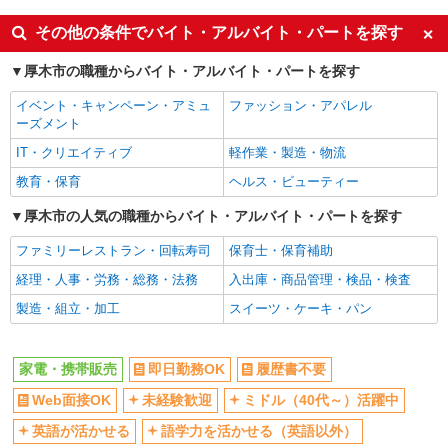
即日勤務OK
履歴書不要
その他の条件でバイト・アルバイト・パートを探す
Web面接OK
未経験歓迎
厚木市の職種からバイト・アルバイト・パートを探す
ミドル（40代～）活躍中
英語が活かせる
イベント・キャンペーン・アミュ
ファッション・アパレル
語学力を活かせる（英語以外）
ボーナス・賞与あり
ーズメント
昇給あり
日払い
IT・クリエイティブ
軽作業・製造・物流
週払い
10時～勤務OK
教育・保育
ヘルス・ビューティー
髪型・髪色自由
ネイルOK
厚木市の人気の職種からバイト・アルバイト・パートを探す
ピアスOK
車通勤OK
ファミリーレストラン・回転寿司
保育士・保育補助
バイク通勤OK
交通費支給
経理・人事・労務・総務・法務
入出庫・商品管理・検品・検査
社会保険あり
入社祝い金あり
製造・組立・加工
スイーツ・ケーキ・パン
各種手当（家族・役職・インセン
制服貸与
ティブなど）あり
社員登用あり
家電・携帯販売
即日勤務OK
履歴書不要
同じ職種から求人を探す
Web面接OK
未経験歓迎
ミドル（40代～）活躍中
販売・接客サービス
英語が活かせる
語学力を活かせる（英語以外）