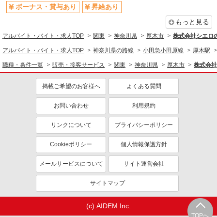
家電・携帯販売
ボーナス・賞与あり
昇給あり
もっと見る
同じ特徴から求人を探す
アルバイト・バイト・求人TOP
関東
神奈川県
厚木市
株式会社シエロ
未経験歓迎
ミドル（40代～）活躍中
アルバイト・バイト・求人TOP
神奈川県の路線
小田急小田原線
厚木駅
英語が活かせる
ボーナス・賞与あり
職種・条件一覧
販売・接客サービス
関東
神奈川県
厚木市
株式会社
日払い
車通勤OK
交通費支給
社会保険あり
掲載ご希望のお客様へ
よくある質問
社員登用あり
お問い合わせ
利用規約
リンクについて
プライバシーポリシー
Cookieポリシー
個人情報保護方針
メールサービスについて
サイト運営会社
サイトマップ
(c) AIDEM Inc.
TOPへ