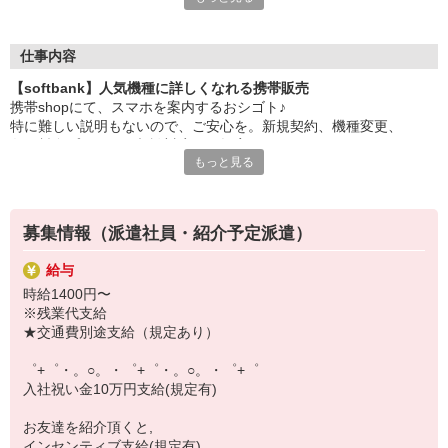
大手キャリアの店舗勤務なので安心・安定！
一度身に着けた知識は、
ずっと先まで役に立ちます！
仕事内容
【softbank】人気機種に詳しくなれる携帯販売
丁寧な研修もあるので、
携帯shopにて、スマホを案内するおシゴト♪
みなさんから働きやすいと好評です♪
特に難しい説明もないので、ご安心を。新規契約、機種変更、
最新アプリ事情やお得なプラン、
各種料金プランのご相談対応・ご提案などをお願いします。
スマホの裏ワザを学べるチャンス♪
もっと見る
初めての方でも安心♪
【選べるお仕事いろいろ】
あなた専属のコーディネーターが親切・丁寧にフォローするので、
￣￣￣￣￣￣￣￣￣￣￣
満足度◎
▼オフィスワーク
募集情報（派遣社員・紹介予定派遣）
事務、経理、データ入力、コールセンター、受付
■携帯やインターネット販売業務
▼工場・製造・軽作業系
給与
docomo(ドコモ)/au(エーユー)・KDDI/softbank(ソフトバンク)など
機械/食品製造・梱包・仕分け・加工・組立・検査
時給1400円〜
の大手キャリアから
▼美容系
※残業代支給
ワイモバイル(Y!mobille)、楽天モバイル、UQなど格安スマホまで幅
眉毛サロンのアイブロウ・ネイリスト・エステ
★交通費別途支給（規定あり）
広く紹介可能♪
▼営業・販売
人気のApple（アップル）店舗もございます！
法人営業・アパレル販売・個別指導塾・人材紹介
゜+゜・。○。・゜+゜・。○。・゜+゜
▼人気案件も多数♪
入社祝い金10万円支給(規定有)
短期・期間限定・オープニング・官公庁案件
上場/優良/大手企業など
お友達を紹介頂くと,
インセンティブ支給(規定有)