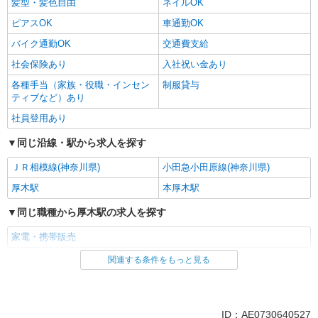
髪型・髪色自由
ネイルOK
ピアスOK
車通勤OK
バイク通勤OK
交通費支給
社会保険あり
入社祝い金あり
各種手当（家族・役職・インセン
制服貸与
ティブなど）あり
社員登用あり
同じ沿線・駅から求人を探す
ＪＲ相模線(神奈川県)
小田急小田原線(神奈川県)
厚木駅
本厚木駅
同じ職種から厚木駅の求人を探す
家電・携帯販売
関連する条件をもっと見る
同じ雇用形態から厚木駅の求人を探す
派遣社員
紹介予定派遣
同じ特徴から厚木駅の求人を探す
ID：AE0730640527