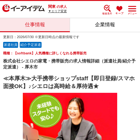
関東
の求人
▼エリア変更
仕事情報
企業情報
更新日：2026/07/30 ※更新日時点の最新情報です
派遣社員
紹介予定派遣
職種：【softbank】人気機種に詳しくなれる携帯販売
株式会社シエロの家電・携帯販売の求人情報詳細（派遣社員/紹介予
定派遣） - 厚木市
≪本厚木≫大手携帯ショップstaff【即日登録/スマホ
面接OK】♪シエロは高時給＆厚待遇★