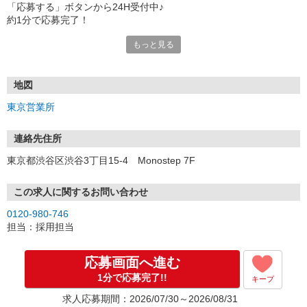
「応募する」ボタンから24H受付中♪
約1分で応募完了！
もっと見る
■電話応募の場合
電話応募も歓迎！（受付:10:00〜20:00）
土日祝も受付中♪
地図
【選考フロー】
東京営業所
①応募から3営業日を目安に、メールorお電話でご連絡します。
②面接日時を決定！「0120」から始まる電話番号からご連絡します
★スマホでWEB面接（LINEなど）・出張面接・事務所面接と選べま
連絡先住所
す
東京都渋谷区渋谷3丁目15-4 Monostep 7F
③面接実施（履歴書不要）
④勤務開始（スタート日は応相談）
※ご希望があれば、職場見学の調整もOKです！
この求人に関するお問い合わせ
0120-980-746
お気軽にご応募ください♪
担当：採用担当
応募画面へ進む
1分で応募完了!!
キープ
求人応募期間：2026/07/30～2026/08/31