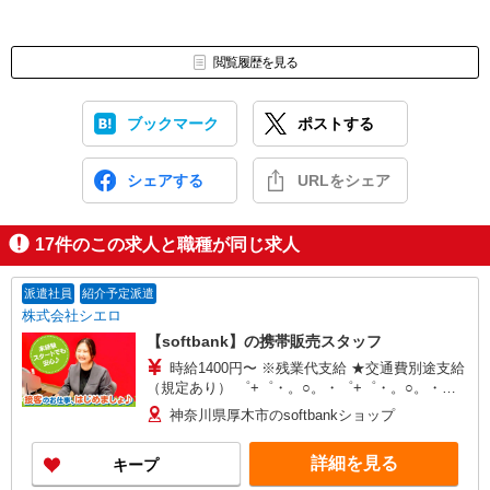
閲覧履歴を見る
ブックマーク
ポストする
シェアする
URLをシェア
17
件のこの求人と職種が同じ求人
派遣社員
紹介予定派遣
株式会社シエロ
【softbank】の携帯販売スタッフ
時給1400円〜 ※残業代支給 ★交通費別途支給
（規定あり） ゜+゜・。○。・゜+゜・。○。・゜
+゜ 入社祝い金10万円支給(規定有) お友達を紹介
神奈川県厚木市のsoftbankショップ
頂くと, インセンティブ支給(規定有) ★月2回払
い・週払い可能（規程有）★ ゜・。○。・゜
詳細を見る
キープ
+゜・。○。・゜+゜