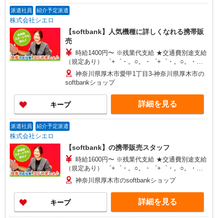
派遣社員
紹介予定派遣
株式会社シエロ
【softbank】人気機種に詳しくなれる携帯販
売
時給1400円〜 ※残業代支給 ★交通費別途支給
（規定あり） ゜+゜・。○。・゜+゜・。○。・゜
+゜ 入社祝い金10万円支給(規定有) お友達を紹介
神奈川県厚木市愛甲1丁目3‐神奈川県厚木市の
頂くと, インセンティブ支給(規定有) ★月2回払
softbankショップ
い・週払い可能（規程有）★ ゜・。○。・゜
+゜・。○。・゜+゜
詳細を見る
キープ
派遣社員
紹介予定派遣
株式会社シエロ
【softbank】の携帯販売スタッフ
時給1600円〜 ※残業代支給 ★交通費別途支給
（規定あり） ゜+゜・。○。・゜+゜・。○。・゜
+゜ 入社祝い金10万円支給(規定有) お友達を紹介
神奈川県厚木市のsoftbankショップ
頂くと, インセンティブ支給(規定有) ★月2回払
い・週払い可能（規程有）★ ゜・。○。・゜
詳細を見る
キープ
+゜・。○。・゜+゜