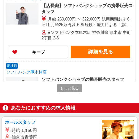
【店長職】ソフトバンクショップの携帯販売ス
タッフ
月給 260,000円 〜 322,000円 試用期間あり 6
ヶ月 月給25万円以上 ※経験・能力による 【試用
期間】月給 260000 円 〜 322000 円
■ソフトバンク本厚木店 神奈川県 厚木市 中町
2丁目 2‐8
詳細を見る
キープ
正社員
ソフトバンク厚木林店
ソフトバンクショップの携帯販売スタッフ
月給 233,500円 〜 336,000円 固定残業代:
もっと見る
11,000円 〜 11,000円（7時間相当） ＊時間外手当
は時間外労働の有無にかかわらず、固定残業代と
■ソフトバンク厚木林店 神奈川県 厚木市 林4
して支給し、相当時間を超える時間外労働分は法
丁目 12‐48 杉田ビル1階
あなたにおすすめの求人情報
定どおり追加で支給します。 試用期間あり 3ヶ月
※経験・能力による 【試用期間】月給 221000 円
詳細を見る
キープ
〜 336000 円
ホールスタッフ
時給 1,150円
正社員
仙台市青葉区