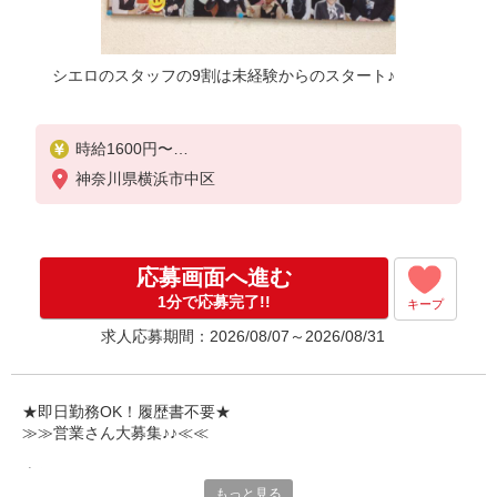
シエロのスタッフの9割は未経験からのスタート♪
時給1600円〜
※残業代支給
神奈川県横浜市中区
★交通費別途支給（規定あり）
゜+゜・。○。・゜+゜・。○。・゜+゜
入社祝い金10万円支給(規定有)
応募画面へ進む
お友達を紹介頂くと,
1分で応募完了!!
キープ
インセンティブ支給(規定有)
求人応募期間：2026/08/07～2026/08/31
★月2回払い・週払い可能（規程有）★
゜・。○。・゜+゜・。○。・゜+゜
★即日勤務OK！履歴書不要★
≫≫営業さん大募集♪♪≪≪
専任のコーディネーターがサポート♪
もっと見る
職場での不安や悩み事があれば