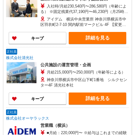
入社時/月給230,540円〜286,580円（年齢によ
る） ※固定残業代37,190円〜46,230円（月25時間
相当分含む） 25時間を超える残業については別
アイデム 横浜中央営業所 神奈川県横浜市中
途支給 ★営業成果に応じた給与形態になります
区羽衣町2-7-10 関内駅前マークビル 4F 【変更の
（原則として入社2年目以降）
範囲】会社が定める事業所
詳細を見る
キープ
正社員
株式会社清光社
公共施設の運営管理・企画
月給215,000円〜250,000円（年齢等による）
神奈川県横浜市中区山下町1番地 シルクセン
ター4F 清光社本社
詳細を見る
キープ
正社員
株式会社オーヤラックス
営業職（横浜）
■月給：220,000円〜 ※給与はこれまでの経験