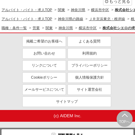
もっと見る
車通勤OK
交通費支給
アルバイト・バイト・求人TOP
関東
神奈川県
横浜市中区
株式会社シ
社会保険あり
社員登用あり
アルバイト・バイト・求人TOP
神奈川県の路線
ＪＲ京浜東北・根岸線
根
職種・条件一覧
営業
関東
神奈川県
横浜市中区
株式会社シエロの求
掲載ご希望のお客様へ
よくある質問
お問い合わせ
利用規約
リンクについて
プライバシーポリシー
Cookieポリシー
個人情報保護方針
メールサービスについて
サイト運営会社
サイトマップ
(c) AIDEM Inc.
TOPへ