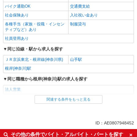
バイク通勤OK
交通費支給
社会保険あり
入社祝い金あり
各種手当（家族・役職・インセン
制服貸与
ティブなど）あり
社員登用あり
同じ沿線・駅から求人を探す
ＪＲ京浜東北・根岸線(神奈川県)
山手駅
根岸(神奈川)駅
同じ職種から根岸(神奈川)駅の求人を探す
法人営業
関連する条件をもっと見る
同じ雇用形態から根岸(神奈川)駅の求人を探す
派遣社員
紹介予定派遣
同じ特徴から根岸(神奈川)駅の求人を探す
ID：AE0807948452
即日勤務OK
履歴書不要
その他の条件でバイト・アルバイト・パートを探す