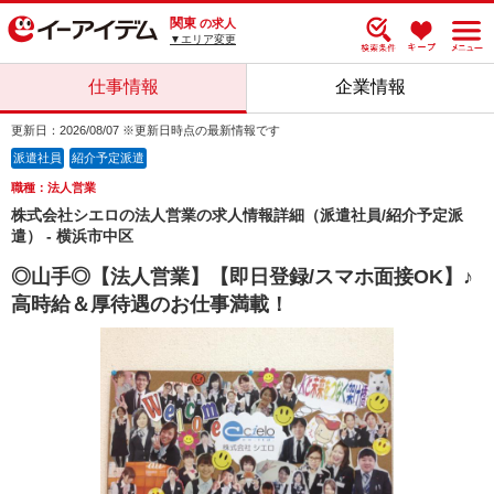
関東
の求人
▼エリア変更
仕事情報
企業情報
更新日：2026/08/07 ※更新日時点の最新情報です
派遣社員
紹介予定派遣
職種：法人営業
株式会社シエロの法人営業の求人情報詳細（派遣社員/紹介予定派
遣） - 横浜市中区
◎山手◎【法人営業】【即日登録/スマホ面接OK】♪
高時給＆厚待遇のお仕事満載！