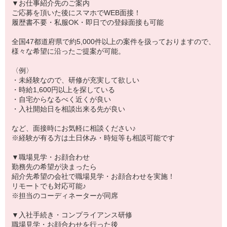
▼お仕事紹介先のご案内
ご応募を頂いた後にスマホでWEB面接！
履歴書不要・私服OK・即日での登録面接も可能
全国47都道府県で約5,000件以上の案件を扱っておりますので、
様々な希望に沿ったご提案が可能。
〈例〉
・未経験なので、研修が充実して欲しい
・時給1,600円以上を探している
・自宅からなるべく近くが良い
・入社開始日を相談出来る先が良い
など、面接時にお気軽に相談ください♪
※経験が有る方は土日休み・時短等も相談可能です
▼職場見学・お顔合わせ
勤務先の希望が決まったら
紹介先希望の会社で職場見学・お顔合わせを実施！
リモートでも対応可能♪
※担当のコーディネーターが同席
▼入社手続き・コンプライアンス研修
職場見学・お顔合わせを行った後