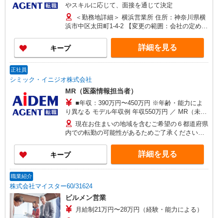
やスキルに応じて、面接を通じて決定
＜勤務地詳細＞ 横浜営業所 住所：神奈川県横
浜市中区太田町1-4-2 【変更の範囲：会社の定める
場所】
詳細を見る
キープ
正社員
シミック・イニジオ株式会社
MR（医薬情報担当者）
■年収：390万円〜450万円 ※年齢・能力によ
り異なる モデル年収例 年収550万円 ／ MR（未経
験から入社）職 経験4年 ／月給35万2000円＋賞与
現在お住まいの地域を含むご希望の６都道府県
年2回 他
内での転勤の可能性があるためご了承ください。
◆エリアブロックについて◆ ※個別都道府県での
選択は不可 ・Aブロック(北海道/東北)：北海道・
詳細を見る
キープ
青森・岩手・秋田・宮城・山形・福島 ・Bブロッ
ク(北陸)：石川・富山・福井 ・Cブロック(甲信
越)：山梨・長野・新潟 ・Dブロック(関東)：茨
職業紹介
城・栃木・群馬・埼玉・東京・神奈川・千葉 ・E
株式会社マイスター60/31624
ブロック(東海)：静岡・愛知・岐阜・三重 ・Fブロ
ビルメン営業
ック(関西)：兵庫・京都・滋賀・大阪・奈良・和歌
月給制21万円〜28万円（経験・能力による）
山 ・Gブロック(中国/四国)：岡山・広島・山口・