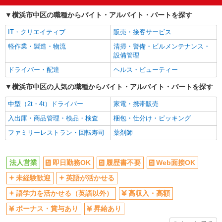
Web面接OK
未経験歓迎
横浜市中区の職種からバイト・アルバイト・パートを探す
英語が活かせる
語学力を活かせる（英語以外）
IT・クリエイティブ
販売・接客サービス
高収入・高額
ボーナス・賞与あり
軽作業・製造・物流
清掃・警備・ビルメンテナンス・
昇給あり
日払い
設備管理
週払い
車通勤OK
ドライバー・配達
ヘルス・ビューティー
バイク通勤OK
交通費支給
横浜市中区の人気の職種からバイト・アルバイト・パートを探す
社会保険あり
入社祝い金あり
中型（2t・4t）ドライバー
家電・携帯販売
各種手当（家族・役職・インセン
制服貸与
ティブなど）あり
入出庫・商品管理・検品・検査
梱包・仕分け・ピッキング
社員登用あり
ファミリーレストラン・回転寿司
薬剤師
同じ職種から求人を探す
法人営業
即日勤務OK
履歴書不要
Web面接OK
営業
未経験歓迎
英語が活かせる
同じ特徴から求人を探す
語学力を活かせる（英語以外）
高収入・高額
未経験歓迎
英語が活かせる
ボーナス・賞与あり
昇給あり
ボーナス・賞与あり
日払い