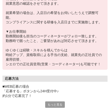
就業意思の確認をさせて頂きます。
就業希望の場合は、入店日の希望をお伺いしたうえで調整可
能。
コンプライアンスに関する研修を入店日までに実施致します。
▼お仕事開始
勤務開始後も担当のコーディネーターがフォロー致します。
勤務時で困ったこと、ご要望があれば対応させて頂きます。
ゆくゆくは経験・スキルを積んでからは
時給アップ、資格取得による手当の支給、就業先の正社員での
雇用切替、
シエロでの正社員登用(営業・コーディネーター)も可能です！
応募方法
■WEB応募の場合
「応募する」ボタンから24H受付中♪
約1分で応募完了！
もっと見る
■電話応募の場合
電話応募も歓迎！（受付:10:00〜20:00）