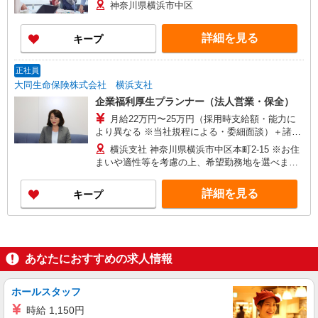
鳥取・島根・香川・高知・徳島・愛媛 ・Hブロ
神奈川県横浜市中区
ック(九州/沖縄)：福岡・佐賀・大分・熊本・長
崎・宮崎・鹿児島・沖縄 ※初任地の選択は、最低
詳細を見る
キープ
でも6都道府県は必要となります。 ※B・C・Eを
希望とする場合は最低でも2ブロックの選択が必要
となっております。
正社員
大同生命保険株式会社 横浜支社
企業福利厚生プランナー（法人営業・保全）
月給22万円〜25万円（採用時支給額・能力に
より異なる ※当社規程による・委細面談）＋諸手
当 ※研修受講手当：8500円
横浜支社 神奈川県横浜市中区本町2-15 ※お住
まいや適性等を考慮の上、希望勤務地を選べます
★各支店の住所・交通アクセス等はホームページ
よりご確認ください
詳細を見る
キープ
あなたにおすすめの求人情報
ホールスタッフ
時給 1,150円