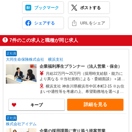
ブックマーク
ポストする
シェアする
URLをシェア
7
件のこの求人と職種が同じ求人
正社員
大同生命保険株式会社 横浜支社
企業福利厚生プランナー（法人営業・保全）
月給22万円〜25万円（採用時支給額・能力に
より異なる ※当社規程による・委細面談）＋諸手
当 ※研修受講手当：8500円
横浜支社 神奈川県横浜市中区本町2-15 ※お住
まいや適性等を考慮の上、希望勤務地を選べます
★各支店の住所・交通アクセス等はホームページ
よりご確認ください
詳細を見る
キープ
正社員
株式会社アイデム
企業の採用課題に寄り添う提案営業