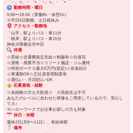
゜・。○。・゜+゜・。○。・゜+゜
オンライン面談なのでスピード対応。
勤務時間・曜日
即日登録もOK♪
9:00〜18:00（実働8h・休憩1h）
気になった方はお気軽にご相談ください！
※平日5日勤務、土日祝休み
アクセス・勤務地
「山手」駅よりバス・車11分
「根岸」駅よりバス・車15分
神奈川県横浜市中区
待遇
☆昇給☆交通費規定支給☆制服有☆社保完
☆資格・残業手当☆リゾート施設・ジム優待
☆特別ボーナス最大5万円(規定)☆友達紹介
☆車通勤OK☆正社員登用制度有
☆週払い・月2回払いOK
応募資格・経験
☆未経験の方も大歓迎☆ ※高校生は不可
あなたのレベルに合わせた研修をご用意しているので、安心し
てネ♪
※ハローワークでお仕事お探しの方も対象
休日・休暇
週休2日(月8〜11日）、有給休暇
備考