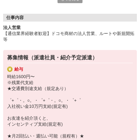
いつでも相談してください！
充実の福利厚生、各種施設利用の特典など、
仕事内容
働きやすい環境づくりに取り組んでいます！
法人営業
お仕事以外も充実させたいあなたの味方です♪
【通信業界経験者歓迎】ドコモ商材の法人営業、ルートや新規開拓
等
【選べるお仕事いろいろ】
￣￣￣￣￣￣￣￣￣￣￣
▼オフィスワーク
募集情報（派遣社員・紹介予定派遣）
事務、経理、データ入力、コールセンター、受付
▼工場・製造・軽作業系
給与
機械/食品製造・梱包・仕分け・加工・組立・検査
時給1600円〜
▼美容系
※残業代支給
眉毛サロンのアイブロウ・ネイリスト・エステ
★交通費別途支給（規定あり）
▼営業・販売
法人営業・アパレル販売・個別指導塾・人材紹介
゜+゜・。○。・゜+゜・。○。・゜+゜
▼人気案件も多数♪
入社祝い金10万円支給(規定有)
短期・期間限定・オープニング・官公庁案件
上場/優良/大手企業など
お友達を紹介頂くと,
インセンティブ支給(規定有)
【スマホ面接実施中】
￣￣￣￣￣￣￣￣￣
★月2回払い・週払い可能（規程有）★
自宅に居ながらスマホでカンタン面接OK！