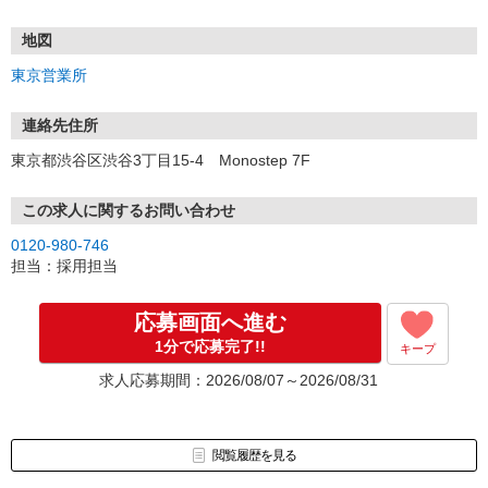
土日祝も受付中♪
地図
【選考フロー】
東京営業所
①応募から3営業日を目安に、メールorお電話でご連絡します。
②面接日時を決定！「0120」から始まる電話番号からご連絡します
★スマホでWEB面接（LINEなど）・出張面接・事務所面接と選べま
連絡先住所
す
東京都渋谷区渋谷3丁目15-4 Monostep 7F
③面接実施（履歴書不要）
④勤務開始（スタート日は応相談）
※ご希望があれば、職場見学の調整もOKです！
この求人に関するお問い合わせ
0120-980-746
お気軽にご応募ください♪
担当：採用担当
応募画面へ進む
1分で応募完了!!
キープ
求人応募期間：2026/08/07～2026/08/31
閲覧履歴を見る