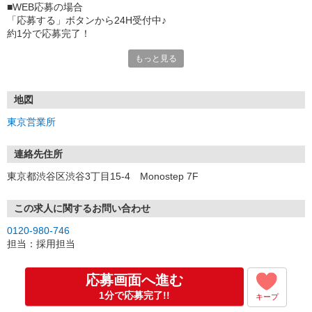
■WEB応募の場合
「応募する」ボタンから24H受付中♪
約1分で応募完了！
もっと見る
■電話応募の場合
電話応募も歓迎！（受付:10:00〜20:00）
土日祝も受付中♪
地図
【選考フロー】
東京営業所
①応募から3営業日を目安に、メールorお電話でご連絡します。
②面接日時を決定！「0120」から始まる電話番号からご連絡します
★スマホでWEB面接（LINEなど）・出張面接・事務所面接と選べま
連絡先住所
す
東京都渋谷区渋谷3丁目15-4 Monostep 7F
③面接実施（履歴書不要）
④勤務開始（スタート日は応相談）
※ご希望があれば、職場見学の調整もOKです！
この求人に関するお問い合わせ
0120-980-746
お気軽にご応募ください♪
担当：採用担当
応募画面へ進む
1分で応募完了!!
キープ