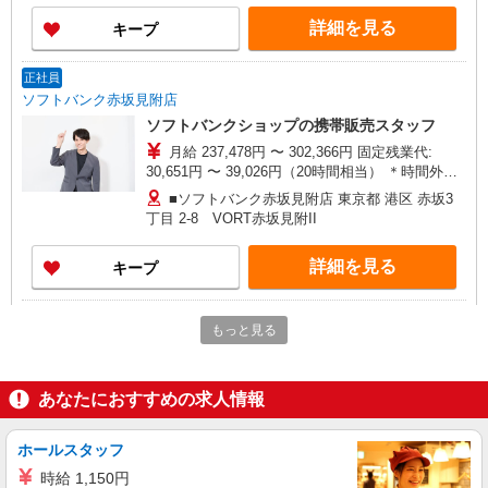
詳細を見る
キープ
正社員
ソフトバンク赤坂見附店
ソフトバンクショップの携帯販売スタッフ
月給 237,478円 〜 302,366円 固定残業代:
30,651円 〜 39,026円（20時間相当） ＊時間外手
当は時間外労働の有無にかかわらず、固定残業代
■ソフトバンク赤坂見附店 東京都 港区 赤坂3
として支給し、相当時間を超える時間外労働分は
丁目 2‐8 VORT赤坂見附II
法定どおり追加で支給します。 試用期間あり 3ヶ
月 ※経験・能力による 【試用期間】月給 237478
詳細を見る
キープ
円 〜 302366 円
正社員
もっと見る
ワイモバイル田町店
【店長職】ワイモバイルショップの携帯販売ス
タッフ
あなたにおすすめの求人情報
月給 260,000円 〜 322,000円 試用期間あり 6
ヶ月 月給25万円以上 ※経験・能力による 【試用
ホールスタッフ
期間】月給 260000 円 〜 322000 円
■ワイモバイル田町店 東京都港区芝5丁目33‐
時給 1,150円
1 森永プラザビル中2F