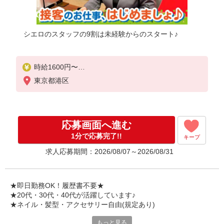
シエロのスタッフの9割は未経験からのスタート♪
時給1600円〜
※残業代支給
東京都港区
★交通費別途支給（規定あり）
゜+゜・。○。・゜+゜・。○。・゜+゜
入社祝い金10万円支給(規定有)
応募画面へ進む
お友達を紹介頂くと,
1分で応募完了!!
キープ
インセンティブ支給(規定有)
求人応募期間：2026/08/07～2026/08/31
★月2回払い・週払い可能（規程有）★
゜・。○。・゜+゜・。○。・゜+゜
★即日勤務OK！履歴書不要★
★20代・30代・40代が活躍しています♪
★ネイル・髪型・アクセサリー自由(規定あり)
もっと見る
シエロのスタッフは9割が未経験スタート。