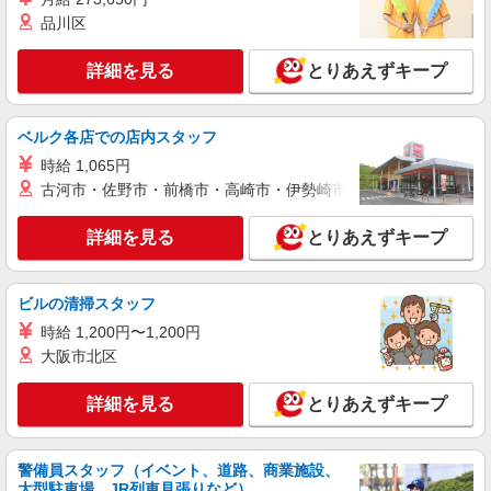
品川区
詳細を見る
キープ
詳細を見る
とりあえずキープ
契約社員
ソフトバンク販売契約社員【港区エリア】
家電量販店内の携帯販売スタッフ
ベルク各店での店内スタッフ
月給 279,340円 〜 279,340円 試用期間なし ※
時給 1,065円
経験・能力による 【試用期間】時給 0 円 〜 0 円
古河市・佐野市・前橋市・高崎市・伊勢崎市・太田市・館林市・
■ソフトバンク販売契約社員【港区エリア】 東
京都港区
詳細を見る
とりあえずキープ
詳細を見る
キープ
ビルの清掃スタッフ
正社員
時給 1,200円〜1,200円
ワイモバイル田町店
大阪市北区
ワイモバイルショップの携帯販売スタッフ
月給 233,500円 〜 260,200円 固定残業代:
詳細を見る
とりあえずキープ
23,500円 〜 26,200円（15時間相当） ＊＿ 試用期
間あり 6ヶ月 月給25万円以上 ※経験・能力による
■ワイモバイル田町店 東京都港区芝5丁目33‐
【試用期間】月給 233500 円 〜 260200 円
1 森永プラザビル中2F
警備員スタッフ（イベント、道路、商業施設、
大型駐車場、JR列車見張りなど）