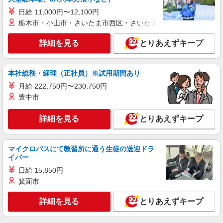
詳細を見る
キープ
日給 11,000円〜12,100円
栃木市・小山市・さいたま市西区・さいたま市岩槻区・久喜市・
正社員
ソフトバンク浜松町店
詳細を見る
とりあえずキープ
ソフトバンクショップの携帯販売スタッフ
月給 233,500円 〜 260,200円 固定残業代:
本社総務・経理（正社員）※試用期間あり
23,500円 〜 26,200円（15時間相当） ＊＿ 試用期
間あり 6ヶ月 月給25万円以上 ※経験・能力による
■ソフトバンク浜松町店 東京都 港区 芝大門2
月給 222,750円〜230,750円
【試用期間】月給 233500 円 〜 260200 円
丁目 4‐4 中根ビル1F
豊中市
詳細を見る
キープ
詳細を見る
とりあえずキープ
正社員
マイクロバスにて教習所に通う生徒の送迎ドラ
ソフトバンク浜松町店
イバー
【店長職】ソフトバンクショップの携帯販売ス
日給 15,850円
タッフ
箕面市
月給 260,000円 〜 322,000円 試用期間あり 6
ヶ月 月給25万円以上 ※経験・能力による 【試用
期間】月給 260000 円 〜 322000 円
詳細を見る
とりあえずキープ
■ソフトバンク浜松町店 東京都 港区 芝大門2
丁目 4‐4 中根ビル1F