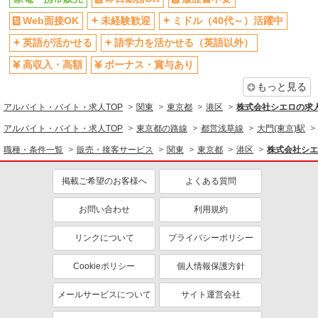
同じ職種から求人を探す
Web面接OK
未経験歓迎
ミドル（40代～）活躍中
販売・接客サービス
英語が活かせる
語学力を活かせる（英語以外）
家電・携帯販売
高収入・高額
ボーナス・賞与あり
もっと見る
同じ特徴から求人を探す
アルバイト・バイト・求人TOP
関東
東京都
港区
株式会社シエロの求
未経験歓迎
ミドル（40代～）活躍中
アルバイト・バイト・求人TOP
東京都の路線
都営浅草線
大門(東京)駅
英語が活かせる
ボーナス・賞与あり
職種・条件一覧
販売・接客サービス
関東
東京都
港区
株式会社シエ
日払い
車通勤OK
交通費支給
社会保険あり
掲載ご希望のお客様へ
よくある質問
社員登用あり
お問い合わせ
利用規約
リンクについて
プライバシーポリシー
Cookieポリシー
個人情報保護方針
メールサービスについて
サイト運営会社