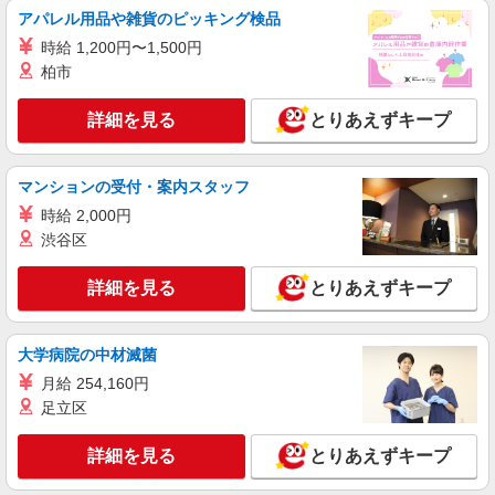
アパレル用品や雑貨のピッキング検品
詳細を見る
キープ
時給 1,200円〜1,500円
柏市
正社員
ソフトバンク麻布十番店
詳細を見る
とりあえずキープ
ソフトバンクショップの携帯販売スタッフ
月給 210,000円 〜 280,000円 試用期間あり 3
ヶ月 ※経験・能力による 【試用期間】月給
マンションの受付・案内スタッフ
210000 円 〜 280000 円
■ソフトバンク麻布十番店 東京都 港区 麻布十
時給 2,000円
番2丁目 20‐14 麻布十番ハウス1階
渋谷区
詳細を見る
キープ
詳細を見る
とりあえずキープ
派遣社員
株式会社日本パーソナルビジネス 首都圏支社（T11_327）
大学病院の中材滅菌
≪携帯販売｜家電量販店のワイモバイルコーナ
月給 254,160円
ー≫
足立区
時給1500円 ◆交通費規定支給
東京都港区
詳細を見る
とりあえずキープ
詳細を見る
キープ