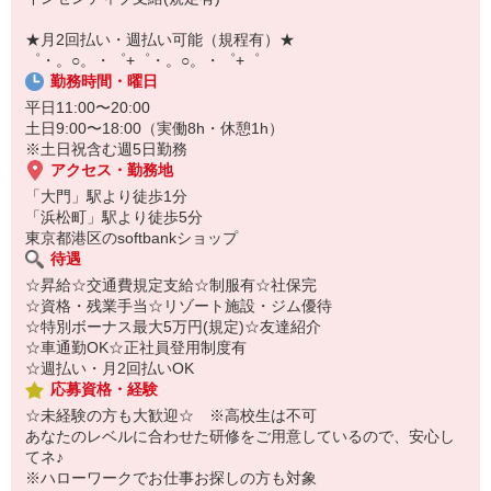
【スマホ面接実施中】
￣￣￣￣￣￣￣￣￣
★月2回払い・週払い可能（規程有）★
自宅に居ながらスマホでカンタン面接OK！
゜・。○。・゜+゜・。○。・゜+゜
オンライン面談なのでスピード対応。
勤務時間・曜日
平日11:00〜20:00
土日9:00〜18:00（実働8h・休憩1h）
※土日祝含む週5日勤務
アクセス・勤務地
「大門」駅より徒歩1分
「浜松町」駅より徒歩5分
東京都港区のsoftbankショップ
待遇
☆昇給☆交通費規定支給☆制服有☆社保完
☆資格・残業手当☆リゾート施設・ジム優待
☆特別ボーナス最大5万円(規定)☆友達紹介
☆車通勤OK☆正社員登用制度有
☆週払い・月2回払いOK
応募資格・経験
☆未経験の方も大歓迎☆ ※高校生は不可
あなたのレベルに合わせた研修をご用意しているので、安心し
てネ♪
※ハローワークでお仕事お探しの方も対象