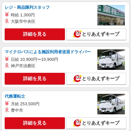
レジ・商品陳列スタッフ
派遣社員
時給 1,300円
株式会社日本パーソナルビジネス 首都圏支社（T12_285）
大阪市中央区
≪携帯販売｜ドコモショップ田町店≫
時給1530円 ◆交通費別途規定支給
詳細を見る
とりあえずキープ
東京都港区芝
マイクロバスによる施設利用者送迎ドライバー
詳細を見る
キープ
日給 10,900円〜10,900円
神戸市須磨区
派遣社員
株式会社日本パーソナルビジネス 首都圏支社（KT01_01668）
詳細を見る
とりあえずキープ
楽天モバイル／六本木店／未経験ok／髪型自
由
時給1600円 ◆一律交通費含む
代務運転士
東京都港区
月給 253,500円
豊中市
詳細を見る
キープ
詳細を見る
とりあえずキープ