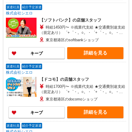
派遣社員
紹介予定派遣
株式会社シエロ
【ソフトバンク】の店舗スタッフ
時給1450円〜 ※残業代支給 ★交通費別途支給
（規定あり） ゜+゜・。○。・゜+゜・。○。・゜
+゜ 入社祝い金10万円支給(規定有) お友達を紹介
東京都港区のsoftbankショップ
頂くと, インセンティブ支給(規定有) ★月2回払
い・週払い可能（規程有）★ ゜・。○。・゜
詳細を見る
キープ
+゜・。○。・゜+゜
派遣社員
紹介予定派遣
株式会社シエロ
【ドコモ】の店舗スタッフ
時給1700円〜 ※残業代支給 ★交通費別途支給
（規定あり） ゜+゜・。○。・゜+゜・。○。・゜
+゜ 入社祝い金10万円支給(規定有) お友達を紹介
東京都港区のdocomoショップ
頂くと, インセンティブ支給(規定有) ★月2回払
い・週払い可能（規程有）★ ゜・。○。・゜
詳細を見る
キープ
+゜・。○。・゜+゜
派遣社員
紹介予定派遣
株式会社シエロ