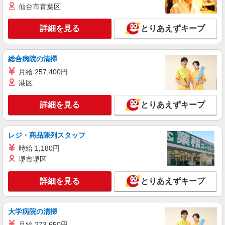
仙台市青葉区
詳細を見る
キープ
詳細を見る
とりあえずキープ
正社員
ソフトバンク新橋店
総合病院の清掃
ソフトバンクショップの携帯販売スタッフ
月給 257,400円
月給 237,478円 〜 302,366円 固定残業代:
港区
30,651円 〜 39,026円（20時間相当） ＊時間外手
当は時間外労働の有無にかかわらず、固定残業代
■ソフトバンク新橋店 東京都 港区 西新橋1丁
として支給し、相当時間を超える時間外労働分は
詳細を見る
とりあえずキープ
目 15‐5 内幸町ケイズビル1F
法定どおり追加で支給します。 試用期間あり 3ヶ
月 ※経験・能力による 【試用期間】月給 237478
詳細を見る
キープ
円 〜 302366 円
レジ・商品陳列スタッフ
時給 1,180円
正社員
堺市堺区
ソフトバンク品川店
ソフトバンクショップの携帯販売スタッフ
詳細を見る
とりあえずキープ
月給 210,000円 〜 280,000円 試用期間あり 3
ヶ月 ※経験・能力による 【試用期間】月給
210000 円 〜 280000 円
■ソフトバンク品川店 東京都 港区 港南2丁目
大学病院の清掃
2‐16 谷田企画第一ビル1F
月給 273,650円