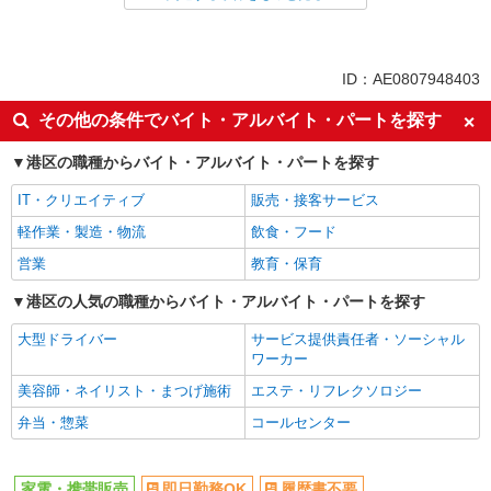
派遣社員
紹介予定派遣
同じ特徴から大門(東京)駅の求人を探す
ID：AE0807948403
即日勤務OK
履歴書不要
その他の条件でバイト・アルバイト・パートを探す
Web面接OK
未経験歓迎
港区の職種からバイト・アルバイト・パートを探す
ミドル（40代～）活躍中
英語が活かせる
IT・クリエイティブ
販売・接客サービス
語学力を活かせる（英語以外）
高収入・高額
軽作業・製造・物流
飲食・フード
ボーナス・賞与あり
昇給あり
営業
教育・保育
日払い
週払い
髪型・髪色自由
港区の人気の職種からバイト・アルバイト・パートを探す
ネイルOK
ピアスOK
駅直結・駅チカ
大型ドライバー
サービス提供責任者・ソーシャル
ワーカー
車通勤OK
バイク通勤OK
美容師・ネイリスト・まつげ施術
エステ・リフレクソロジー
交通費支給
社会保険あり
弁当・惣菜
コールセンター
入社祝い金あり
各種手当（家族・役職・インセン
ティブなど）あり
制服貸与
社員登用あり
家電・携帯販売
即日勤務OK
履歴書不要