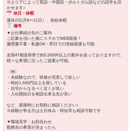
※エリアによって英語・中国語・ポルトガル語などの語学を活
かせます♪
休日・休暇
週休2日(月8〜11日）、有給休暇
備考
▼お仕事紹介先のご案内
ご応募を頂いた後にスマホでWEB面接！
履歴書不要・私服OK・即日での登録面接も可能
全国47都道府県で約5,000件以上の案件を扱っておりますので、
様々な希望に沿ったご提案が可能。
〈例〉
・未経験なので、研修が充実して欲しい
・時給1,600円以上を探している
・自宅からなるべく近くが良い
・入社開始日を相談出来る先が良い
など、面接時にお気軽に相談ください♪
※経験が有る方は土日休み・時短等も相談可能です
▼職場見学・お顔合わせ
勤務先の希望が決まったら