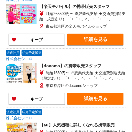
【楽天モバイル】の携帯販売スタッフ
月給265500円〜 ※残業代支給 ★交通費別途支
給（規定あり） ゜+゜・。○。・゜+゜・。
○。・゜+゜ 入社祝い金10万円支給(規定有) お友達
東京都港区の楽天モバイルショップ
を紹介頂くと, インセンティブ支給(規定有) ゜・。
○。・゜+゜・。○。・゜+゜
詳細を見る
キープ
派遣社員
紹介予定派遣
株式会社シエロ
【docomo】の携帯販売スタッフ
時給1550円〜 ※残業代支給 ★交通費別途支給
（規定あり） ゜+゜・。○。・゜+゜・。○。・゜
+゜ 入社祝い金10万円支給(規定有) お友達を紹介
東京都港区のdocomoショップ
頂くと, インセンティブ支給(規定有) ★月2回払
い・週払い可能（規程有）★ ゜・。○。・゜
詳細を見る
キープ
+゜・。○。・゜+゜
派遣社員
紹介予定派遣
株式会社シエロ
【au】人気機種に詳しくなれる携帯販売