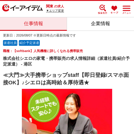
関東
の求人
▼エリア変更
仕事情報
企業情報
更新日：2026/08/07 ※更新日時点の最新情報です
派遣社員
紹介予定派遣
職種：【softbank】人気機種に詳しくなれる携帯販売
株式会社シエロの家電・携帯販売の求人情報詳細（派遣社員/紹介予
定派遣） - 港区
≪大門≫大手携帯ショップstaff【即日登録/スマホ面
接OK】♪シエロは高時給＆厚待遇★