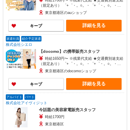
時給1700円〜 ※残業代支給 ★交通費別途支給
（規定あり） ゜+゜・。○。・゜+゜・。○。・゜
+゜ 入社祝い金10万円支給(規定有) お友達を紹介
東京都港区のauショップ
頂くと, インセンティブ支給(規定有) ★月2回払
い・週払い可能（規程有）★ ゜・。○。・゜
詳細を見る
キープ
+゜・。○。・゜+゜
派遣社員
紹介予定派遣
株式会社シエロ
【docomo】の携帯販売スタッフ
時給1650円〜 ※残業代支給 ★交通費別途支給
（規定あり） ゜+゜・。○。・゜+゜・。○。・゜
+゜ 入社祝い金10万円支給(規定有) お友達を紹介
東京都港区のdocomoショップ
頂くと, インセンティブ支給(規定有) ★月2回払
い・週払い可能（規程有）★ ゜・。○。・゜
詳細を見る
キープ
+゜・。○。・゜+゜
アルバイト
パート
株式会社アイヴィジット
今話題の美容家電販売スタッフ
時給1700円
東京都港区