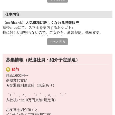
大手キャリアの店舗勤務なので安心・安定！
一度身に着けた知識は、
ずっと先まで役に立ちます！
仕事内容
【softbank】人気機種に詳しくなれる携帯販売
丁寧な研修もあるので、
携帯shopにて、スマホを案内するおシゴト♪
みなさんから働きやすいと好評です♪
特に難しい説明もないので、ご安心を。新規契約、機種変更、
最新アプリ事情やお得なプラン、
各種料金プランのご相談対応・ご提案などをお願いします。
スマホの裏ワザを学べるチャンス♪
もっと見る
初めての方でも安心♪
【選べるお仕事いろいろ】
あなた専属のコーディネーターが親切・丁寧にフォローするので、
￣￣￣￣￣￣￣￣￣￣￣
満足度◎
▼オフィスワーク
募集情報（派遣社員・紹介予定派遣）
事務、経理、データ入力、コールセンター、受付
■携帯やインターネット販売業務
▼工場・製造・軽作業系
給与
docomo(ドコモ)/au(エーユー)・KDDI/softbank(ソフトバンク)など
機械/食品製造・梱包・仕分け・加工・組立・検査
時給1600円〜
の大手キャリアから
▼美容系
※残業代支給
ワイモバイル(Y!mobille)、楽天モバイル、UQなど格安スマホまで幅
眉毛サロンのアイブロウ・ネイリスト・エステ
★交通費別途支給（規定あり）
広く紹介可能♪
▼営業・販売
人気のApple（アップル）店舗もございます！
法人営業・アパレル販売・個別指導塾・人材紹介
゜+゜・。○。・゜+゜・。○。・゜+゜
▼人気案件も多数♪
入社祝い金10万円支給(規定有)
短期・期間限定・オープニング・官公庁案件
上場/優良/大手企業など
お友達を紹介頂くと,
インセンティブ支給(規定有)