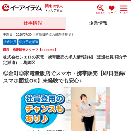
関東
の求人
▼エリア変更
仕事情報
企業情報
更新日：2026/07/30 ※更新日時点の最新情報です
派遣社員
紹介予定派遣
職種：携帯販売スタッフ【docomo】
株式会社シエロの家電・携帯販売の求人情報詳細（派遣社員/紹介予
定派遣） - 葛飾区
◎金町◎家電量販店でスマホ・携帯販売【即日登録/
スマホ面接OK】未経験でも安心♪