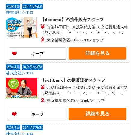
派遣社員
紹介予定派遣
株式会社シエロ
【docomo】の携帯販売スタッフ
時給1450円〜 ※残業代支給 ★交通費別途支給
（規定あり） ゜+゜・。○。・゜+゜・。○。・゜
+゜ 入社祝い金10万円支給(規定有) お友達を紹介
東京都葛飾区のdocomoショップ
頂くと, インセンティブ支給(規定有) ★月2回払
い・週払い可能（規程有）★ ゜・。○。・゜
詳細を見る
キープ
+゜・。○。・゜+゜
派遣社員
紹介予定派遣
株式会社シエロ
【softbank】の携帯販売スタッフ
時給1600円〜 ※残業代支給 ★交通費別途支給
（規定あり） ゜+゜・。○。・゜+゜・。○。・゜
+゜ 入社祝い金10万円支給(規定有) お友達を紹介
東京都葛飾区のsoftbankショップ
頂くと, インセンティブ支給(規定有) ★月2回払
い・週払い可能（規程有）★ ゜・。○。・゜
詳細を見る
キープ
+゜・。○。・゜+゜
派遣社員
紹介予定派遣
株式会社シエロ