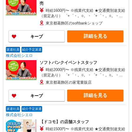
売
時給1600円〜 ※残業代支給 ★交通費別途支給
（規定あり） ゜+゜・。○。・゜+゜・。○。・゜
+゜ 入社祝い金10万円支給(規定有) お友達を紹介
東京都葛飾区のsoftbankショップ
頂くと, インセンティブ支給(規定有) ★月2回払
い・週払い可能（規程有）★ ゜・。○。・゜
詳細を見る
キープ
+゜・。○。・゜+゜
派遣社員
紹介予定派遣
株式会社シエロ
ソフトバンクイベントスタッフ
時給2000円〜 ※残業代支給 ★交通費別途支給
（規定あり） ゜+゜・。○。・゜+゜・。○。・゜
+゜ 入社祝い金10万円支給(規定有) お友達を紹介
東京都葛飾区の家電量販店
頂くと, インセンティブ支給(規定有) ★月2回払
い・週払い可能（規程有）★ ゜・。○。・゜
詳細を見る
キープ
+゜・。○。・゜+゜
派遣社員
紹介予定派遣
株式会社シエロ
【ドコモ】の店舗スタッフ
時給1500円〜 ※残業代支給 ★交通費別途支給