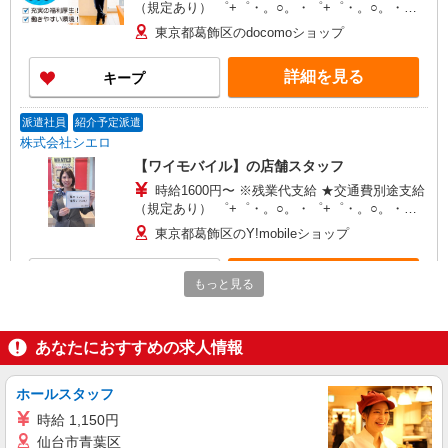
（規定あり） ゜+゜・。○。・゜+゜・。○。・゜
+゜ 入社祝い金10万円支給(規定有) お友達を紹介
東京都葛飾区のdocomoショップ
頂くと, インセンティブ支給(規定有) ★月2回払
い・週払い可能（規程有）★ ゜・。○。・゜
詳細を見る
キープ
+゜・。○。・゜+゜
派遣社員
紹介予定派遣
株式会社シエロ
【ワイモバイル】の店舗スタッフ
時給1600円〜 ※残業代支給 ★交通費別途支給
（規定あり） ゜+゜・。○。・゜+゜・。○。・゜
+゜ 入社祝い金10万円支給(規定有) お友達を紹介
東京都葛飾区のY!mobileショップ
頂くと, インセンティブ支給(規定有) ★月2回払
い・週払い可能（規程有）★ ゜・。○。・゜
詳細を見る
キープ
+゜・。○。・゜+゜
もっと見る
派遣社員
紹介予定派遣
株式会社シエロ
あなたにおすすめの求人情報
携帯販売スタッフ【Y!mobile】
時給1700円〜 ※残業代支給 ★交通費別途支給
ホールスタッフ
（規定あり） ゜+゜・。○。・゜+゜・。○。・゜
時給 1,150円
+゜ 入社祝い金10万円支給(規定有) お友達を紹介
東京都葛飾区の家電量販店
仙台市青葉区
頂くと, インセンティブ支給(規定有) ★月2回払