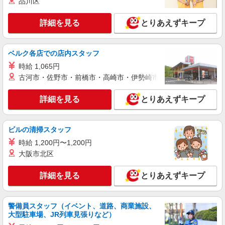
品川区
○。・゜+゜
派遣社員
紹介予定派遣
詳細を見る
とりあえずキープ
株式会社シエロ
【ソフトバンク】の店舗スタッフ
時給1600円〜 ※残業代支給 ★交通費別途支給
ベルク各店での店内スタッフ
（規定あり） ゜+゜・。○。・゜+゜・。○。・゜
時給 1,065円
+゜ 入社祝い金10万円支給(規定有) お友達を紹介
東京都葛飾区のsoftbankショップ
頂くと, インセンティブ支給(規定有) ★月2回払
古河市・佐野市・前橋市・高崎市・伊勢崎市・太田市・館林市・
い・週払い可能（規程有）★ ゜・。○。・゜
詳細を見る
キープ
+゜・。○。・゜+゜
詳細を見る
とりあえずキープ
派遣社員
紹介予定派遣
株式会社シエロ
ビルの清掃スタッフ
【エーユー】の店舗スタッフ
時給 1,200円〜1,200円
時給1600円〜 ※残業代支給 ★交通費別途支給
大阪市北区
（規定あり） ゜+゜・。○。・゜+゜・。○。・゜
+゜ 入社祝い金10万円支給(規定有) お友達を紹介
東京都葛飾区のauショップ
詳細を見る
とりあえずキープ
頂くと, インセンティブ支給(規定有) ★月2回払
い・週払い可能（規程有）★ ゜・。○。・゜
詳細を見る
キープ
+゜・。○。・゜+゜
警備員スタッフ（イベント、道路、商業施設、
大型駐車場、JR列車見張りなど）
派遣社員
紹介予定派遣