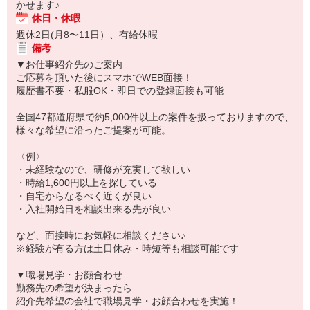
かせます♪
休日・休暇
週休2日(月8〜11日）、有給休暇
備考
▼お仕事紹介先のご案内
ご応募を頂いた後にスマホでWEB面接！
履歴書不要・私服OK・即日での登録面接も可能
全国47都道府県で約5,000件以上の案件を扱っておりますので、
様々な希望に沿ったご提案が可能。
〈例〉
・未経験なので、研修が充実して欲しい
・時給1,600円以上を探している
・自宅からなるべく近くが良い
・入社開始日を相談出来る先が良い
など、面接時にお気軽に相談ください♪
※経験が有る方は土日休み・時短等も相談可能です
▼職場見学・お顔合わせ
勤務先の希望が決まったら
紹介先希望の会社で職場見学・お顔合わせを実施！