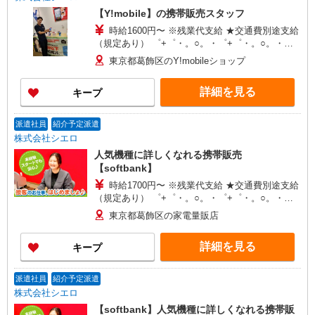
【Y!mobile】の携帯販売スタッフ
時給1600円〜 ※残業代支給 ★交通費別途支給
（規定あり） ゜+゜・。○。・゜+゜・。○。・゜
+゜ 入社祝い金10万円支給(規定有) お友達を紹介
東京都葛飾区のY!mobileショップ
頂くと, インセンティブ支給(規定有) ★月2回払
い・週払い可能（規程有）★ ゜・。○。・゜
詳細を見る
キープ
+゜・。○。・゜+゜
派遣社員
紹介予定派遣
株式会社シエロ
人気機種に詳しくなれる携帯販売
【softbank】
時給1700円〜 ※残業代支給 ★交通費別途支給
（規定あり） ゜+゜・。○。・゜+゜・。○。・゜
+゜ 入社祝い金10万円支給(規定有) お友達を紹介
東京都葛飾区の家電量販店
頂くと, インセンティブ支給(規定有) ★月2回払
い・週払い可能（規程有）★ ゜・。○。・゜
詳細を見る
キープ
+゜・。○。・゜+゜
派遣社員
紹介予定派遣
株式会社シエロ
【softbank】人気機種に詳しくなれる携帯販