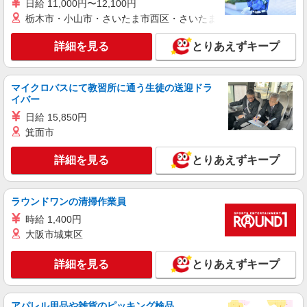
株式会社シエロ
日給 11,000円〜12,100円
栃木市・小山市・さいたま市西区・さいたま市岩槻区・久喜市・
【docomo】人気機種に詳しくなれる携帯販売
時給1500円〜 ※残業代支給 ★交通費別途支給
詳細を見る
とりあえずキープ
（規定あり） ゜+゜・。○。・゜+゜・。○。・゜
+゜ 入社祝い金10万円支給(規定有) お友達を紹介
東京都葛飾区のdocomoショップ
頂くと, インセンティブ支給(規定有) ★月2回払
い・週払い可能（規程有）★ ゜・。○。・゜
マイクロバスにて教習所に通う生徒の送迎ドラ
詳細を見る
キープ
+゜・。○。・゜+゜
イバー
日給 15,850円
正社員
箕面市
ソフトバンク青砥駅前店
【店長職】ソフトバンクショップの携帯販売ス
詳細を見る
とりあえずキープ
タッフ
月給 260,000円 〜 322,000円 試用期間あり 6
ヶ月 月給25万円以上 ※経験・能力による 【試用
ラウンドワンの清掃作業員
期間】月給 260000 円 〜 322000 円
■ソフトバンク青砥駅前店 東京都 葛飾区 青戸
時給 1,400円
3丁目 37‐19
大阪市城東区
詳細を見る
キープ
詳細を見る
とりあえずキープ
正社員
ソフトバンク新小岩店
アパレル用品や雑貨のピッキング検品