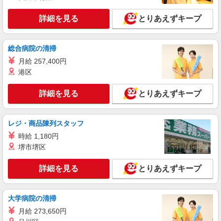
い・週払い可能（規程有）★ ゜・。○。・゜
詳細を見る
キープ
+゜・。○。・゜+゜
詳細を見る
とりあえずキープ
派遣社員
紹介予定派遣
株式会社シエロ
総合病院の清掃
【docomo】の携帯販売スタッフ
月給 257,400円
時給1450円〜 ※残業代支給 ★交通費別途支給
港区
（規定あり） ゜+゜・。○。・゜+゜・。○。・゜
+゜ 入社祝い金10万円支給(規定有) お友達を紹介
東京都葛飾区のdocomoショップ
詳細を見る
とりあえずキープ
頂くと, インセンティブ支給(規定有) ★月2回払
い・週払い可能（規程有）★ ゜・。○。・゜
詳細を見る
キープ
+゜・。○。・゜+゜
レジ・商品陳列スタッフ
時給 1,180円
派遣社員
紹介予定派遣
株式会社シエロ
堺市堺区
【softbank】の携帯販売スタッフ
詳細を見る
とりあえずキープ
月給220000円〜310000円（経験・能力によ
る） 固定残業代: 20000〜45000円（13時間相当）
※超過分は別途支給 ★交通費別途支給（規定あ
東京都葛飾区のsoftbankショップ
り） ゜+゜・。○。・゜+゜・。○。・゜+゜ 入社
大学病院の清掃
祝い金10万円支給(規定有) お友達を紹介頂くと, イ
月給 273,650円
詳細を見る
キープ
ンセンティブ支給(規定有) ゜・。○。・゜+゜・。