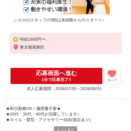
シエロのスタッフの9割は未経験からのスタート♪
時給1600円〜
※残業代支給
東京都葛飾区
★交通費別途支給（規定あり）
゜+゜・。○。・゜+゜・。○。・゜+゜
入社祝い金10万円支給(規定有)
応募画面へ進む
お友達を紹介頂くと,
1分で応募完了!!
キープ
インセンティブ支給(規定有)
求人応募期間：2026/07/30～2026/08/31
★月2回払い・週払い可能（規程有）★
゜・。○。・゜+゜・。○。・゜+゜
★即日勤務OK！履歴書不要★
★20代・30代・40代が活躍しています♪
★ネイル・髪型・アクセサリー自由(規定あり)
もっと見る
新しい機種やプラン。