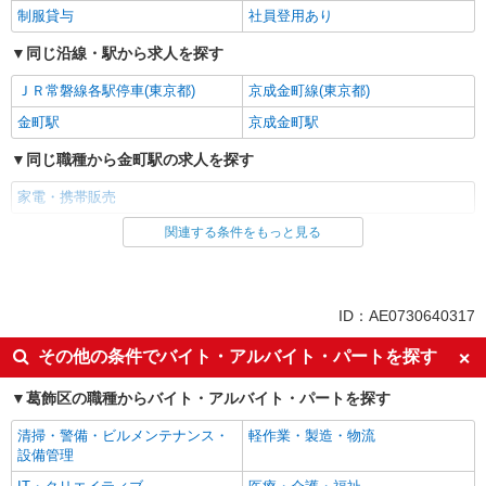
制服貸与
社員登用あり
同じ沿線・駅から求人を探す
ＪＲ常磐線各駅停車(東京都)
京成金町線(東京都)
金町駅
京成金町駅
同じ職種から金町駅の求人を探す
家電・携帯販売
関連する条件をもっと見る
同じ雇用形態から金町駅の求人を探す
派遣社員
紹介予定派遣
同じ特徴から金町駅の求人を探す
ID：AE0730640317
即日勤務OK
履歴書不要
その他の条件でバイト・アルバイト・パートを探す
Web面接OK
未経験歓迎
葛飾区の職種からバイト・アルバイト・パートを探す
ミドル（40代～）活躍中
英語が活かせる
清掃・警備・ビルメンテナンス・
軽作業・製造・物流
語学力を活かせる（英語以外）
高収入・高額
設備管理
ボーナス・賞与あり
昇給あり