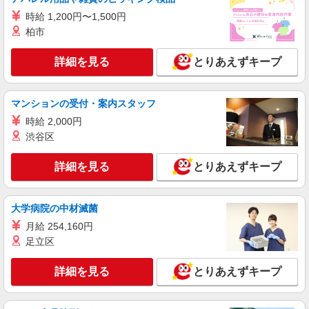
ソフトバンクショップの携帯販売スタッフ
時給 1,200円〜1,500円
月給 233,500円 〜 260,200円 固定残業代:
柏市
23,500円 〜 26,200円（15時間相当） ＊＿ 試用期
間あり 6ヶ月 月給25万円以上 ※経験・能力による
■ソフトバンク新小岩店 東京都 葛飾区 新小岩
詳細を見る
とりあえずキープ
【試用期間】月給 233500 円 〜 260200 円
1丁目 50‐1 新小岩Sビル1F
詳細を見る
マンションの受付・案内スタッフ
キープ
時給 2,000円
正社員
渋谷区
ソフトバンク亀有店
【店長職】ソフトバンクショップの携帯販売ス
詳細を見る
とりあえずキープ
タッフ
月給 260,000円 〜 322,000円 試用期間あり 6
ヶ月 月給25万円以上 ※経験・能力による 【試用
大学病院の中材滅菌
期間】月給 260000 円 〜 322000 円
■ソフトバンク亀有店 東京都 葛飾区 亀有3丁
月給 254,160円
目 32‐8 亀有3丁目ビル1階
足立区
詳細を見る
キープ
詳細を見る
とりあえずキープ
正社員