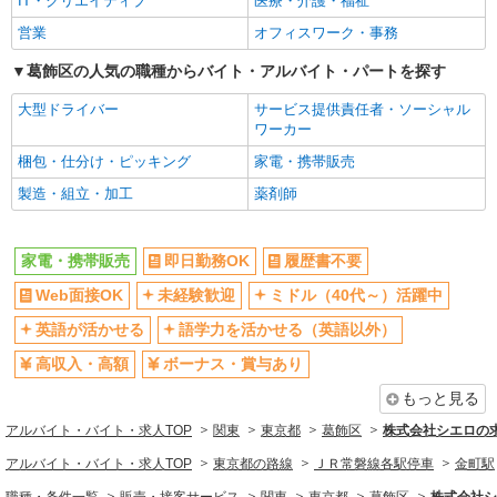
IT・クリエイティブ
医療・介護・福祉
日払い
週払い
営業
オフィスワーク・事務
10時～勤務OK
髪型・髪色自由
葛飾区の人気の職種からバイト・アルバイト・パートを探す
ネイルOK
ピアスOK
大型ドライバー
サービス提供責任者・ソーシャル
車通勤OK
バイク通勤OK
ワーカー
交通費支給
社会保険あり
梱包・仕分け・ピッキング
家電・携帯販売
入社祝い金あり
各種手当（家族・役職・インセン
製造・組立・加工
薬剤師
ティブなど）あり
制服貸与
社員登用あり
家電・携帯販売
即日勤務OK
履歴書不要
同じ職種から求人を探す
Web面接OK
未経験歓迎
ミドル（40代～）活躍中
販売・接客サービス
英語が活かせる
語学力を活かせる（英語以外）
家電・携帯販売
高収入・高額
ボーナス・賞与あり
同じ特徴から求人を探す
もっと見る
未経験歓迎
ミドル（40代～）活躍中
アルバイト・バイト・求人TOP
関東
東京都
葛飾区
株式会社シエロの
英語が活かせる
ボーナス・賞与あり
アルバイト・バイト・求人TOP
東京都の路線
ＪＲ常磐線各駅停車
金町駅
日払い
車通勤OK