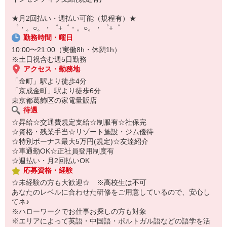
￣￣￣￣￣￣￣￣￣
自宅に居ながらスマホでカンタン面接OK！
★月2回払い・週払い可能（規程有）★
オンライン面談なのでスピード対応。
゜・。○。・゜+゜・。○。・゜+゜
勤務時間・曜日
10:00〜21:00（実働8h・休憩1h）
※土日祝含む週5日勤務
アクセス・勤務地
「金町」駅より徒歩4分
「京成金町」駅より徒歩6分
東京都葛飾区の家電量販店
待遇
☆昇給☆交通費規定支給☆制服有☆社保完
☆資格・残業手当☆リゾート施設・ジム優待
☆特別ボーナス最大5万円(規定)☆友達紹介
☆車通勤OK☆正社員登用制度有
☆週払い・月2回払いOK
応募資格・経験
☆未経験の方も大歓迎☆ ※高校生は不可
あなたのレベルに合わせた研修をご用意しているので、安心し
てネ♪
※ハローワークでお仕事お探しの方も対象
※エリアによって英語・中国語・ポルトガル語などの語学を活