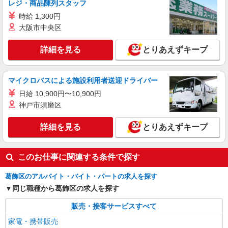
ソフトバンク亀有店
レジ・商品陳列スタッフ
ソフトバンクショップの携帯販売スタッフ
時給 1,300円
月給 233,500円 〜 260,200円 固定残業代:
大阪市中央区
23,500円 〜 26,200円（15時間相当） ＊＿ 試用期
間あり 6ヶ月 月給25万円以上 ※経験・能力による
■ソフトバンク亀有店 東京都 葛飾区 亀有3丁
詳細を見る
とりあえずキープ
【試用期間】月給 233500 円 〜 260200 円
目 32‐8 亀有3丁目ビル1階
詳細を見る
マイクロバスによる施設利用者送迎ドライバー
キープ
日給 10,900円〜10,900円
正社員
神戸市須磨区
ソフトバンク新小岩店
【店長職】ソフトバンクショップの携帯販売ス
詳細を見る
とりあえずキープ
タッフ
月給 260,000円 〜 322,000円 試用期間あり 6
このお仕事に関連する条件で探す
ヶ月 月給25万円以上 ※経験・能力による 【試用
期間】月給 260000 円 〜 322000 円
■ソフトバンク新小岩店 東京都 葛飾区 新小岩
葛飾区のアルバイト・バイト・パートの求人を探す
1丁目 50‐1 新小岩Sビル1F
同じ職種から葛飾区の求人を探す
詳細を見る
キープ
販売・接客サービスすべて
家電・携帯販売