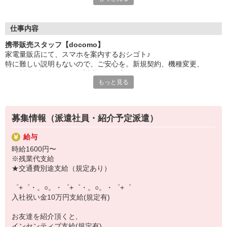
日々変わる専門知識を覚えるのはやっぱり大変。
でも心配ご無用！
仕事内容
シエロのご紹介するお店は、チームワークが良く
携帯販売スタッフ【docomo】
お互いに教え合ったり、フォローしあったりする
家電量販店にて、スマホを案内するおシゴト♪
和気あいあいとした人間関係がある店舗ばかり！
特に難しい説明もないので、ご安心を。新規契約、機種変更、
皆で一緒にステップアップしましょう♪
各種料金プランのご相談対応・ご提案などをお願いします。
もっと見る
【選べるお仕事いろいろ】
初めての方でも安心♪
￣￣￣￣￣￣￣￣￣￣￣
あなた専属のコーディネーターが親切・丁寧にフォローするので、
▼オフィスワーク
満足度◎
事務、経理、データ入力、コールセンター、受付
募集情報（派遣社員・紹介予定派遣）
▼工場・製造・軽作業系
■携帯やインターネット販売業務
機械/食品製造・梱包・仕分け・加工・組立・検査
給与
docomo(ドコモ)/au(エーユー)・KDDI/softbank(ソフトバンク)など
▼美容系
時給1600円〜
の大手キャリアから
眉毛サロンのアイブロウ・ネイリスト・エステ
※残業代支給
ワイモバイル(Y!mobille)、楽天モバイル、UQなど格安スマホまで幅
▼営業・販売
★交通費別途支給（規定あり）
広く紹介可能♪
法人営業・アパレル販売・個別指導塾・人材紹介
人気のApple（アップル）店舗もございます！
▼人気案件も多数♪
゜+゜・。○。・゜+゜・。○。・゜+゜
短期・期間限定・オープニング・官公庁案件
入社祝い金10万円支給(規定有)
上場/優良/大手企業など
お友達を紹介頂くと,
【スマホ面接実施中】
インセンティブ支給(規定有)