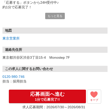
「応募する」ボタンから24H受付中♪
約1分で応募完了！
もっと見る
■電話応募の場合
電話応募も歓迎！（受付:10:00〜20:00）
土日祝も受付中♪
地図
【選考フロー】
東京営業所
①応募から3営業日を目安に、メールorお電話でご連絡します。
②面接日時を決定！「0120」から始まる電話番号からご連絡します
★スマホでWEB面接（LINEなど）・出張面接・事務所面接と選べま
連絡先住所
す
東京都渋谷区渋谷3丁目15-4 Monostep 7F
③面接実施（履歴書不要）
④勤務開始（スタート日は応相談）
※ご希望があれば、職場見学の調整もOKです！
この求人に関するお問い合わせ
0120-980-746
お気軽にご応募ください♪
担当：採用担当
応募画面へ進む
1分で応募完了!!
キープ
求人応募期間：2026/07/30～2026/08/31