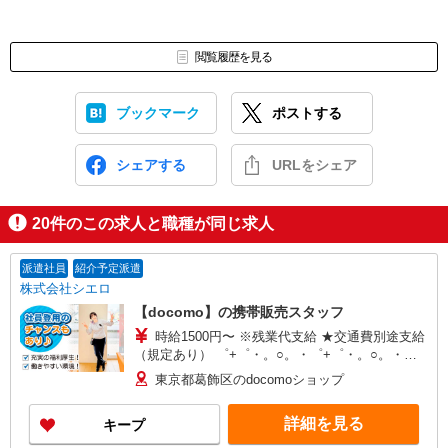
閲覧履歴を見る
ブックマーク
ポストする
シェアする
URLをシェア
20
件のこの求人と職種が同じ求人
派遣社員
紹介予定派遣
株式会社シエロ
【docomo】の携帯販売スタッフ
時給1500円〜 ※残業代支給 ★交通費別途支給
（規定あり） ゜+゜・。○。・゜+゜・。○。・゜
+゜ 入社祝い金10万円支給(規定有) お友達を紹介
東京都葛飾区のdocomoショップ
頂くと, インセンティブ支給(規定有) ★月2回払
い・週払い可能（規程有）★ ゜・。○。・゜
詳細を見る
キープ
+゜・。○。・゜+゜