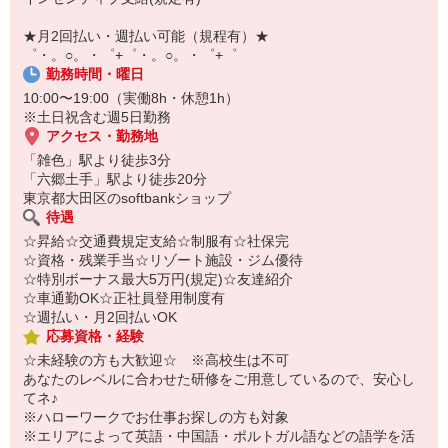
【スマホ面接実施中】
￣￣￣￣￣￣￣￣￣
★月2回払い・週払い可能（規程有）★
自宅に居ながらスマホでカンタン面接OK！
゜・。○。・゜+゜・。○。・゜+゜
オンライン面談なのでスピード対応。
勤務時間・曜日
10:00〜19:00（実働8h・休憩1h）
※土日祝含む週5日勤務
アクセス・勤務地
「雑色」駅より徒歩3分
「六郷土手」駅より徒歩20分
東京都大田区のsoftbankショップ
待遇
☆昇給☆交通費規定支給☆制服有☆社保完
☆資格・残業手当☆リゾート施設・ジム優待
☆特別ボーナス最大5万円(規定)☆友達紹介
☆車通勤OK☆正社員登用制度有
☆週払い・月2回払いOK
応募資格・経験
☆未経験の方も大歓迎☆ ※高校生は不可
あなたのレベルに合わせた研修をご用意しているので、安心し
てネ♪
※ハローワークでお仕事お探しの方も対象
※エリアによって英語・中国語・ポルトガル語などの語学を活