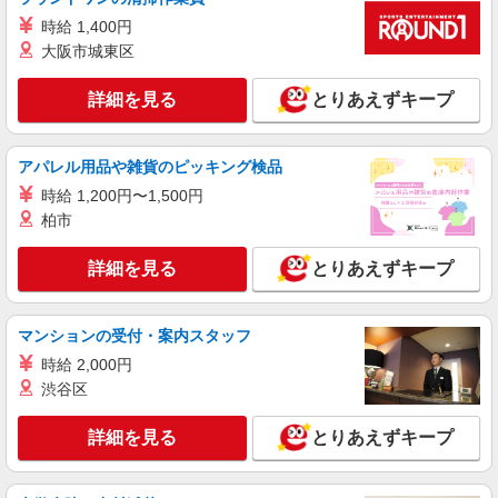
【ソフトバンク】の店舗スタッフ
時給 1,400円
時給1500円〜 ※残業代支給 ★交通費別途支給
大阪市城東区
（規定あり） ゜+゜・。○。・゜+゜・。○。・゜
+゜ 入社祝い金10万円支給(規定有) お友達を紹介
東京都大田区のsoftbankショップ
詳細を見る
とりあえずキープ
頂くと, インセンティブ支給(規定有) ★月2回払
い・週払い可能（規程有）★ ゜・。○。・゜
詳細を見る
キープ
+゜・。○。・゜+゜
アパレル用品や雑貨のピッキング検品
時給 1,200円〜1,500円
派遣社員
紹介予定派遣
株式会社シエロ
柏市
【docomo】人気機種に詳しくなれる携帯販売
詳細を見る
とりあえずキープ
時給1650円〜 ※残業代支給 ★交通費別途支給
（規定あり） ゜+゜・。○。・゜+゜・。○。・゜
+゜ 入社祝い金10万円支給(規定有) お友達を紹介
東京都大田区のdocomoショップ
頂くと, インセンティブ支給(規定有) ★月2回払
マンションの受付・案内スタッフ
い・週払い可能（規程有）★ ゜・。○。・゜
時給 2,000円
詳細を見る
キープ
+゜・。○。・゜+゜
渋谷区
正社員
詳細を見る
とりあえずキープ
ソフトバンク蒲田東急プラザ店
ソフトバンクショップの携帯販売スタッフ
月給 233,500円 〜 260,200円 固定残業代: