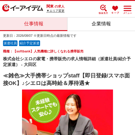
関東
の求人
▼エリア変更
仕事情報
企業情報
更新日：2026/08/07 ※更新日時点の最新情報です
派遣社員
紹介予定派遣
職種：【softbank】人気機種に詳しくなれる携帯販売
株式会社シエロの家電・携帯販売の求人情報詳細（派遣社員/紹介予
定派遣） - 大田区
≪雑色≫大手携帯ショップstaff【即日登録/スマホ面
接OK】♪シエロは高時給＆厚待遇★