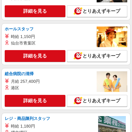
東京都大田区のsoftbankショップ
頂くと, インセンティブ支給(規定有) ★月2回払
い・週払い可能（規程有）★ ゜・。○。・゜
詳細を見る
とりあえずキープ
詳細を見る
キープ
+゜・。○。・゜+゜
派遣社員
紹介予定派遣
ホールスタッフ
株式会社シエロ
時給 1,150円
【docomo】人気機種に詳しくなれる携帯販売
仙台市青葉区
時給1650円〜 ※残業代支給 ★交通費別途支給
（規定あり） ゜+゜・。○。・゜+゜・。○。・゜
詳細を見る
とりあえずキープ
+゜ 入社祝い金10万円支給(規定有) お友達を紹介
東京都大田区のdocomoショップ
頂くと, インセンティブ支給(規定有) ★月2回払
い・週払い可能（規程有）★ ゜・。○。・゜
総合病院の清掃
詳細を見る
キープ
+゜・。○。・゜+゜
月給 257,400円
派遣社員
港区
紹介予定派遣
株式会社シエロ
【softbank】の携帯販売スタッフ
詳細を見る
とりあえずキープ
時給1500円〜 ※残業代支給 ★交通費別途支給
（規定あり） ゜+゜・。○。・゜+゜・。○。・゜
+゜ 入社祝い金10万円支給(規定有) お友達を紹介
レジ・商品陳列スタッフ
東京都大田区のsoftbankショップ
頂くと, インセンティブ支給(規定有) ★月2回払
時給 1,180円
い・週払い可能（規程有）★ ゜・。○。・゜