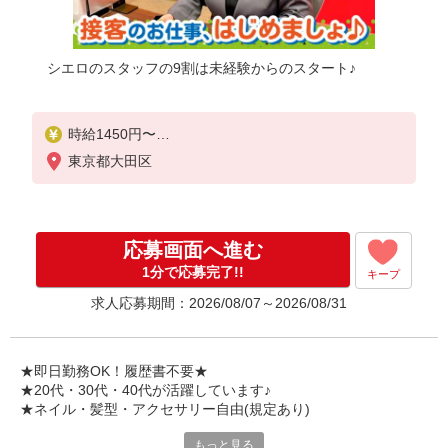
シエロのスタッフの9割は未経験からのスタート♪
時給1450円〜
※残業代支給
東京都大田区
★交通費別途支給（規定あり）
゜+゜・。○。・゜+゜・。○。・゜+゜
入社祝い金10万円支給(規定有)
応募画面へ進む
お友達を紹介頂くと,
1分で応募完了!!
キープ
インセンティブ支給(規定有)
求人応募期間：2026/08/07～2026/08/31
★月2回払い・週払い可能（規程有）★
゜・。○。・゜+゜・。○。・゜+゜
★即日勤務OK！履歴書不要★
★20代・30代・40代が活躍しています♪
★ネイル・髪型・アクセサリー自由(規定あり)
もっと見る
シエロのスタッフは9割が未経験スタート。