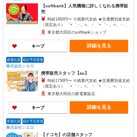
【softbank】人気機種に詳しくなれる携帯販
売
時給1450円〜 ※残業代支給 ★交通費別途支給
（規定あり） ゜+゜・。○。・゜+゜・。○。・゜
+゜ 入社祝い金10万円支給(規定有) お友達を紹介
東京都大田区のsoftbankショップ
頂くと, インセンティブ支給(規定有) ★月2回払
い・週払い可能（規程有）★ ゜・。○。・゜
詳細を見る
キープ
+゜・。○。・゜+゜
派遣社員
紹介予定派遣
株式会社シエロ
携帯販売スタッフ【au】
時給1730円〜 ※残業代支給 ★交通費別途支給
（規定あり） ゜+゜・。○。・゜+゜・。○。・゜
+゜ 入社祝い金10万円支給(規定有) お友達を紹介
東京都大田区の家電量販店
頂くと, インセンティブ支給(規定有) ★月2回払
い・週払い可能（規程有）★ ゜・。○。・゜
詳細を見る
キープ
+゜・。○。・゜+゜
派遣社員
紹介予定派遣
株式会社シエロ
【ドコモ】の店舗スタッフ