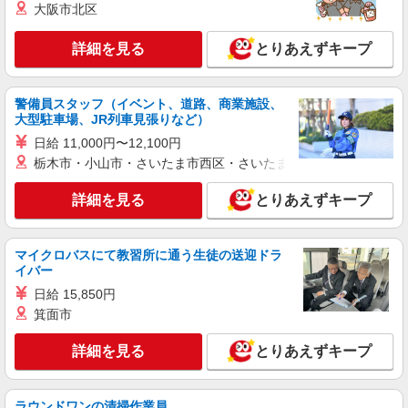
大阪市北区
派遣社員
紹介予定派遣
株式会社シエロ
詳細を見る
とりあえずキープ
【au】人気機種に詳しくなれる携帯販売
時給1500円〜 ※残業代支給 ★交通費別途支給
（規定あり） ゜+゜・。○。・゜+゜・。○。・゜
警備員スタッフ（イベント、道路、商業施設、
+゜ 入社祝い金10万円支給(規定有) お友達を紹介
大型駐車場、JR列車見張りなど）
東京都大田区のauショップ
頂くと, インセンティブ支給(規定有) ★月2回払
日給 11,000円〜12,100円
い・週払い可能（規程有）★ ゜・。○。・゜
詳細を見る
栃木市・小山市・さいたま市西区・さいたま市岩槻区・久喜市・
キープ
+゜・。○。・゜+゜
詳細を見る
とりあえずキープ
派遣社員
紹介予定派遣
株式会社シエロ
【docomo】の携帯販売スタッフ
マイクロバスにて教習所に通う生徒の送迎ドラ
時給1650円〜 ※残業代支給 ★交通費別途支給
イバー
（規定あり） ゜+゜・。○。・゜+゜・。○。・゜
日給 15,850円
+゜ 入社祝い金10万円支給(規定有) お友達を紹介
東京都大田区のdocomoショップ
箕面市
頂くと, インセンティブ支給(規定有) ★月2回払
い・週払い可能（規程有）★ ゜・。○。・゜
詳細を見る
キープ
+゜・。○。・゜+゜
詳細を見る
とりあえずキープ
派遣社員
紹介予定派遣
株式会社シエロ
ラウンドワンの清掃作業員