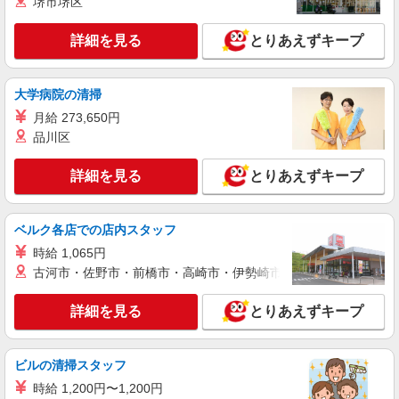
堺市堺区
詳細を見る
キープ
+゜・。○。・゜+゜
詳細を見る
とりあえずキープ
派遣社員
紹介予定派遣
株式会社シエロ
スマホ携帯販売【ソフトバンク】
大学病院の清掃
時給1700円〜 ※残業代支給 ★交通費別途支給
月給 273,650円
（規定あり） ゜+゜・。○。・゜+゜・。○。・゜
品川区
+゜ 入社祝い金10万円支給(規定有) お友達を紹介
東京都大田区の家電量販店
頂くと, インセンティブ支給(規定有) ★月2回払
い・週払い可能（規程有）★ ゜・。○。・゜
詳細を見る
とりあえずキープ
詳細を見る
キープ
+゜・。○。・゜+゜
派遣社員
紹介予定派遣
ベルク各店での店内スタッフ
株式会社シエロ
時給 1,065円
【softbank】人気機種に詳しくなれる携帯販
古河市・佐野市・前橋市・高崎市・伊勢崎市・太田市・館林市・
売
時給1500円〜 ※残業代支給 ★交通費別途支給
詳細を見る
とりあえずキープ
（規定あり） ゜+゜・。○。・゜+゜・。○。・゜
+゜ 入社祝い金10万円支給(規定有) お友達を紹介
東京都大田区のsoftbankショップ
頂くと, インセンティブ支給(規定有) ★月2回払
ビルの清掃スタッフ
い・週払い可能（規程有）★ ゜・。○。・゜
詳細を見る
キープ
+゜・。○。・゜+゜
時給 1,200円〜1,200円