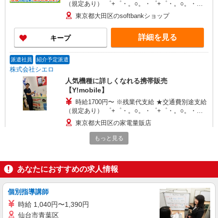
（規定あり） ゜+゜・。○。・゜+゜・。○。・゜
+゜ 入社祝い金10万円支給(規定有) お友達を紹介
東京都大田区のsoftbankショップ
頂くと, インセンティブ支給(規定有) ★月2回払
い・週払い可能（規程有）★ ゜・。○。・゜
詳細を見る
キープ
+゜・。○。・゜+゜
派遣社員
紹介予定派遣
株式会社シエロ
人気機種に詳しくなれる携帯販売
【Y!mobile】
時給1700円〜 ※残業代支給 ★交通費別途支給
（規定あり） ゜+゜・。○。・゜+゜・。○。・゜
+゜ 入社祝い金10万円支給(規定有) お友達を紹介
東京都大田区の家電量販店
頂くと, インセンティブ支給(規定有) ★月2回払
い・週払い可能（規程有）★ ゜・。○。・゜
もっと見る
詳細を見る
キープ
+゜・。○。・゜+゜
派遣社員
紹介予定派遣
あなたにおすすめの求人情報
株式会社シエロ
【softbank】の携帯販売スタッフ
個別指導講師
時給1600円〜 ※残業代支給 ★交通費別途支給
時給 1,040円〜1,390円
（規定あり） ゜+゜・。○。・゜+゜・。○。・゜
仙台市青葉区
+゜ 入社祝い金10万円支給(規定有) お友達を紹介