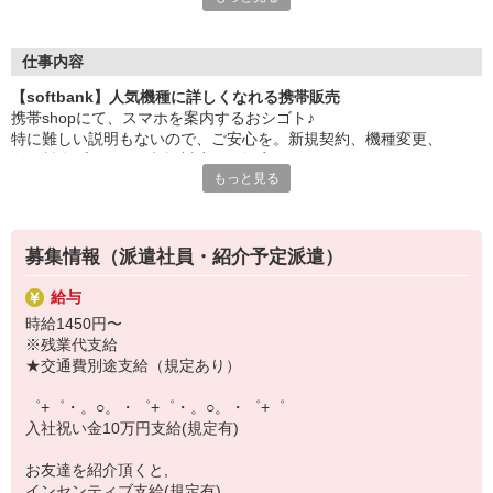
大手キャリアの店舗勤務なので安心・安定！
一度身に着けた知識は、
ずっと先まで役に立ちます！
仕事内容
【softbank】人気機種に詳しくなれる携帯販売
丁寧な研修もあるので、
携帯shopにて、スマホを案内するおシゴト♪
みなさんから働きやすいと好評です♪
特に難しい説明もないので、ご安心を。新規契約、機種変更、
最新アプリ事情やお得なプラン、
各種料金プランのご相談対応・ご提案などをお願いします。
スマホの裏ワザを学べるチャンス♪
もっと見る
初めての方でも安心♪
【選べるお仕事いろいろ】
あなた専属のコーディネーターが親切・丁寧にフォローするので、
￣￣￣￣￣￣￣￣￣￣￣
満足度◎
▼オフィスワーク
募集情報（派遣社員・紹介予定派遣）
事務、経理、データ入力、コールセンター、受付
■携帯やインターネット販売業務
▼工場・製造・軽作業系
給与
docomo(ドコモ)/au(エーユー)・KDDI/softbank(ソフトバンク)など
機械/食品製造・梱包・仕分け・加工・組立・検査
時給1450円〜
の大手キャリアから
▼美容系
※残業代支給
ワイモバイル(Y!mobille)、楽天モバイル、UQなど格安スマホまで幅
眉毛サロンのアイブロウ・ネイリスト・エステ
★交通費別途支給（規定あり）
広く紹介可能♪
▼営業・販売
人気のApple（アップル）店舗もございます！
法人営業・アパレル販売・個別指導塾・人材紹介
゜+゜・。○。・゜+゜・。○。・゜+゜
▼人気案件も多数♪
入社祝い金10万円支給(規定有)
短期・期間限定・オープニング・官公庁案件
上場/優良/大手企業など
お友達を紹介頂くと,
インセンティブ支給(規定有)