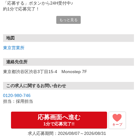
「応募する」ボタンから24H受付中♪
約1分で応募完了！
もっと見る
■電話応募の場合
電話応募も歓迎！（受付:10:00〜20:00）
土日祝も受付中♪
地図
【選考フロー】
東京営業所
①応募から3営業日を目安に、メールorお電話でご連絡します。
②面接日時を決定！「0120」から始まる電話番号からご連絡します
★スマホでWEB面接（LINEなど）・出張面接・事務所面接と選べま
連絡先住所
す
東京都渋谷区渋谷3丁目15-4 Monostep 7F
③面接実施（履歴書不要）
④勤務開始（スタート日は応相談）
※ご希望があれば、職場見学の調整もOKです！
この求人に関するお問い合わせ
0120-980-746
お気軽にご応募ください♪
担当：採用担当
応募画面へ進む
1分で応募完了!!
キープ
求人応募期間：2026/08/07～2026/08/31