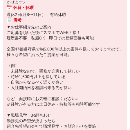
かせます♪
休日・休暇
週休2日(月8〜11日）、有給休暇
備考
▼お仕事紹介先のご案内
ご応募を頂いた後にスマホでWEB面接！
履歴書不要・私服OK・即日での登録面接も可能
全国47都道府県で約5,000件以上の案件を扱っておりますので、
様々な希望に沿ったご提案が可能。
〈例〉
・未経験なので、研修が充実して欲しい
・時給1,600円以上を探している
・自宅からなるべく近くが良い
・入社開始日を相談出来る先が良い
など、面接時にお気軽に相談ください♪
※経験が有る方は土日休み・時短等も相談可能です
▼職場見学・お顔合わせ
勤務先の希望が決まったら
紹介先希望の会社で職場見学・お顔合わせを実施！