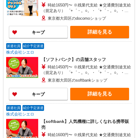
時給1650円〜 ※残業代支給 ★交通費別途支給
（規定あり） ゜+゜・。○。・゜+゜・。○。・゜
+゜ 入社祝い金10万円支給(規定有) お友達を紹介
東京都大田区のdocomoショップ
頂くと, インセンティブ支給(規定有) ★月2回払
い・週払い可能（規程有）★ ゜・。○。・゜
詳細を見る
キープ
+゜・。○。・゜+゜
派遣社員
紹介予定派遣
株式会社シエロ
【ソフトバンク】の店舗スタッフ
時給1450円〜 ※残業代支給 ★交通費別途支給
（規定あり） ゜+゜・。○。・゜+゜・。○。・゜
+゜ 入社祝い金10万円支給(規定有) お友達を紹介
東京都大田区のsoftbankショップ
頂くと, インセンティブ支給(規定有) ★月2回払
い・週払い可能（規程有）★ ゜・。○。・゜
詳細を見る
キープ
+゜・。○。・゜+゜
派遣社員
紹介予定派遣
株式会社シエロ
【softbank】人気機種に詳しくなれる携帯販
売
時給1600円〜 ※残業代支給 ★交通費別途支給