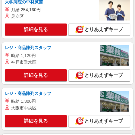
大学病院の中材滅菌
23,500円 〜 26,200円（15時間相当） ＊＿ 試用期
月給 254,160円
間あり 6ヶ月 ※経験・能力による 【試用期間】月
■ソフトバンク蒲田東急プラザ店 東京都 大田
給 233500 円 〜 260200 円
足立区
区 西蒲田7丁目 69‐1 蒲田東急プラザ7F
詳細を見る
とりあえずキープ
詳細を見る
キープ
正社員
レジ・商品陳列スタッフ
ソフトバンク蒲田店
時給 1,120円
ソフトバンクショップの携帯販売スタッフ
神戸市垂水区
月給 233,500円 〜 260,200円 固定残業代:
23,500円 〜 26,200円（15時間相当） ＊時間外手
詳細を見る
とりあえずキープ
当は時間外労働の有無にかかわらず、固定残業代
■ソフトバンク蒲田店 東京都 大田区 蒲田4丁
として支給し、相当時間を超える時間外労働分は
目 1‐1 エクセルダイア蒲田ネクスト1F
法定どおり追加で支給します。 試用期間あり 6ヶ
月 ※経験・能力による 【試用期間】月給 233500
レジ・商品陳列スタッフ
詳細を見る
キープ
円 〜 260200 円
時給 1,300円
大阪市中央区
詳細を見る
とりあえずキープ