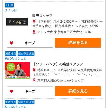
正社員
まくらぼ
販売スタッフ
［正社員］月給 240,000円〜（固定残業代や一
律手当を含む） 固定残業代：1ヶ月あたり3万5千
円（固定残業時間：21時間） 固定残業時間を超え
アトレ大森 東京都大田区大森北1-6-16
た勤務時間については別途残業代を支給する ■月
給：240,000円〜＋インセンティブ ・前職やこれ
詳細を見る
キープ
までの経験を考慮 ・賞与年2回（7月・12月） ◎
販売ノルマがないので安心 ◎販売実績優秀者には
インセンティブあり 【試用期間】 試用期間あり
派遣社員
紹介予定派遣
試用・研修期間：2ヶ月 試用・研修期間の条件：
株式会社シエロ
本採用と同じ 交通費：通勤交通費全額支給
【ソフトバンク】の店舗スタッフ
時給1600円〜 ※残業代支給 ★交通費別途支給
（規定あり） ゜+゜・。○。・゜+゜・。○。・゜
+゜ 入社祝い金10万円支給(規定有) お友達を紹介
東京都大田区のsoftbankショップ
頂くと, インセンティブ支給(規定有) ★月2回払
い・週払い可能（規程有）★ ゜・。○。・゜
詳細を見る
キープ
+゜・。○。・゜+゜
派遣社員
紹介予定派遣
株式会社シエロ