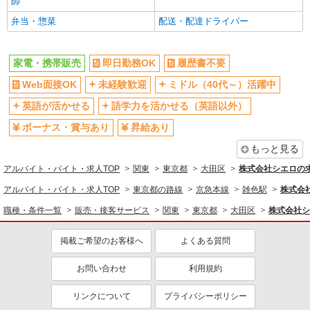
師
入社祝い金あり
各種手当（家族・役職・インセン
弁当・惣菜
配送・配達ドライバー
ティブなど）あり
制服貸与
社員登用あり
家電・携帯販売
即日勤務OK
履歴書不要
同じ職種から求人を探す
Web面接OK
未経験歓迎
ミドル（40代～）活躍中
販売・接客サービス
英語が活かせる
語学力を活かせる（英語以外）
家電・携帯販売
ボーナス・賞与あり
昇給あり
同じ特徴から求人を探す
もっと見る
未経験歓迎
ミドル（40代～）活躍中
アルバイト・バイト・求人TOP
関東
東京都
大田区
株式会社シエロの
英語が活かせる
ボーナス・賞与あり
アルバイト・バイト・求人TOP
東京都の路線
京急本線
雑色駅
株式会
日払い
車通勤OK
職種・条件一覧
販売・接客サービス
関東
東京都
大田区
株式会社シ
交通費支給
社会保険あり
掲載ご希望のお客様へ
よくある質問
社員登用あり
お問い合わせ
利用規約
リンクについて
プライバシーポリシー