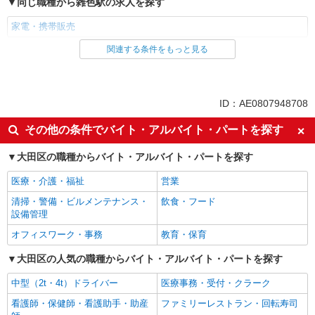
同じ職種から雑色駅の求人を探す
家電・携帯販売
関連する条件をもっと見る
同じ雇用形態から雑色駅の求人を探す
派遣社員
紹介予定派遣
同じ特徴から雑色駅の求人を探す
ID：AE0807948708
即日勤務OK
履歴書不要
その他の条件でバイト・アルバイト・パートを探す
Web面接OK
未経験歓迎
大田区の職種からバイト・アルバイト・パートを探す
ミドル（40代～）活躍中
英語が活かせる
医療・介護・福祉
営業
語学力を活かせる（英語以外）
ボーナス・賞与あり
清掃・警備・ビルメンテナンス・
飲食・フード
昇給あり
日払い
設備管理
週払い
10時～勤務OK
オフィスワーク・事務
教育・保育
髪型・髪色自由
ネイルOK
大田区の人気の職種からバイト・アルバイト・パートを探す
ピアスOK
駅直結・駅チカ
中型（2t・4t）ドライバー
医療事務・受付・クラーク
車通勤OK
バイク通勤OK
看護師・保健師・看護助手・助産
ファミリーレストラン・回転寿司
交通費支給
社会保険あり