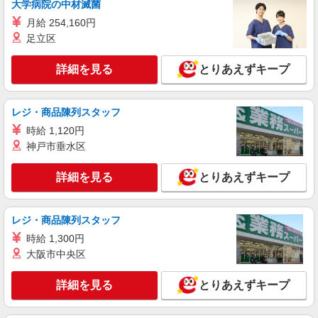
大学病院の中材滅菌
日等による） ★上記時給は入社月含め最大3ヶ月
月給 254,160円
間として、それ以降は 1,145円〜1,245円の時給
群馬県伊勢崎市宮子町３２４０
となります。 ★年1回、昇給・昇格制度あり・賞
足立区
与あり ※当社規定あり ※アルバイト除く
詳細を見る
キープ
★上記時給はスタート時の時給です。
詳細を見る
とりあえずキープ
レジ・商品陳列スタッフ
時給 1,120円
神戸市垂水区
詳細を見る
とりあえずキープ
レジ・商品陳列スタッフ
時給 1,300円
大阪市中央区
詳細を見る
とりあえずキープ