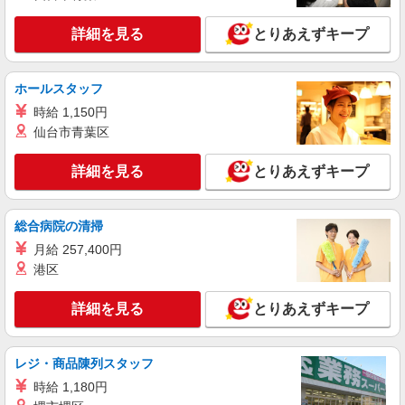
株式会社シエロ
【Y!mobile】人気機種に詳しくなれる携帯販
詳細を見る
とりあえずキープ
売
時給1400円〜 ※残業代支給 ★交通費別途支給
（規定あり） ゜+゜・。○。・゜+゜・。○。・゜
ホールスタッフ
+゜ 入社祝い金10万円支給(規定有) お友達を紹介
群馬県伊勢崎市のY!mobileショップ
時給 1,150円
頂くと, インセンティブ支給(規定有) ★月2回払
い・週払い可能（規程有）★ ゜・。○。・゜
仙台市青葉区
詳細を見る
キープ
+゜・。○。・゜+゜
詳細を見る
とりあえずキープ
派遣社員
紹介予定派遣
株式会社シエロ
【ワイモバイル】の店舗スタッフ
総合病院の清掃
時給1400円〜 ※残業代支給 ★交通費別途支給
月給 257,400円
（規定あり） ゜+゜・。○。・゜+゜・。○。・゜
港区
+゜ 入社祝い金10万円支給(規定有) お友達を紹介
群馬県伊勢崎市のY!mobileショップ
頂くと, インセンティブ支給(規定有) ★月2回払
詳細を見る
とりあえずキープ
い・週払い可能（規程有）★ ゜・。○。・゜
詳細を見る
キープ
+゜・。○。・゜+゜
レジ・商品陳列スタッフ
派遣社員
株式会社ケーズキャリアスタッフ
時給 1,180円