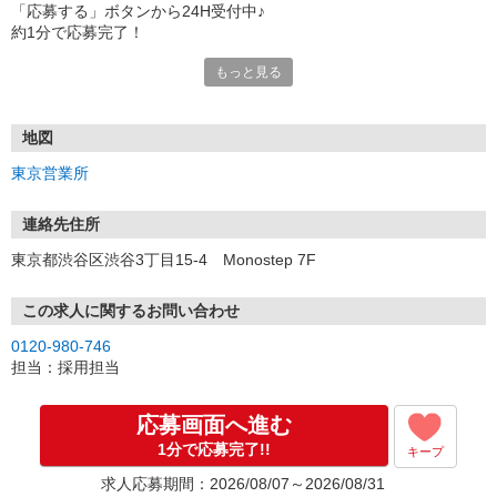
「応募する」ボタンから24H受付中♪
約1分で応募完了！
もっと見る
■電話応募の場合
電話応募も歓迎！（受付:10:00〜20:00）
土日祝も受付中♪
地図
【選考フロー】
東京営業所
①応募から3営業日を目安に、メールorお電話でご連絡します。
②面接日時を決定！「0120」から始まる電話番号からご連絡します
★スマホでWEB面接（LINEなど）・出張面接・事務所面接と選べま
連絡先住所
す
東京都渋谷区渋谷3丁目15-4 Monostep 7F
③面接実施（履歴書不要）
④勤務開始（スタート日は応相談）
※ご希望があれば、職場見学の調整もOKです！
この求人に関するお問い合わせ
0120-980-746
お気軽にご応募ください♪
担当：採用担当
応募画面へ進む
1分で応募完了!!
キープ
求人応募期間：2026/08/07～2026/08/31