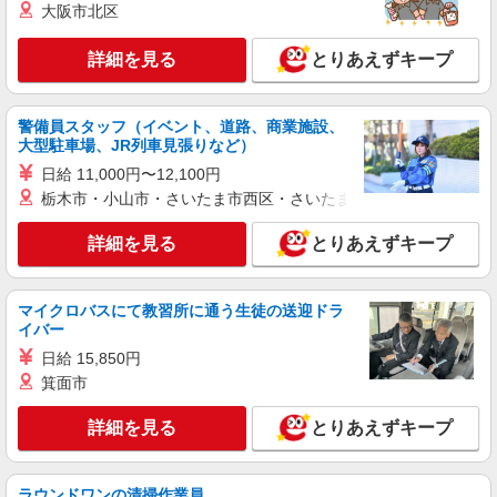
大阪市北区
月給 247,340円 〜 247,340円 試用期間なし ※
経験・能力による 【試用期間】時給 0 円 〜 0 円
詳細を見る
とりあえずキープ
■ソフトバンク販売契約社員【伊勢崎市エリ
ア】 群馬県伊勢崎市
警備員スタッフ（イベント、道路、商業施設、
詳細を見る
キープ
大型駐車場、JR列車見張りなど）
日給 11,000円〜12,100円
正社員
栃木市・小山市・さいたま市西区・さいたま市岩槻区・久喜市・
ワイモバイルスマーク伊勢崎店
ワイモバイルショップの携帯販売スタッフ
詳細を見る
とりあえずキープ
月給 215,307円 〜 322,960円 固定残業代:
15,307円 〜 22,960円（10時間相当） ＊超過分は
追加支給 試用期間あり 3ヶ月 ※経験・能力による
■ワイモバイルスマーク伊勢崎店 群馬県伊勢崎
マイクロバスにて教習所に通う生徒の送迎ドラ
【試用期間】月給 215307 円 〜 322960 円
市西小保方町368 スマーク伊勢崎1階
イバー
日給 15,850円
詳細を見る
キープ
箕面市
詳細を見る
とりあえずキープ
正社員
株式会社ケーズホールディングス
接客スタッフ(総合職)
ラウンドワンの清掃作業員