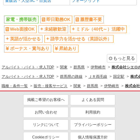
量販店・大型SC・百貨店
フォークリフト
ティブなど）あり
社員登用あり
家電・携帯販売
即日勤務OK
履歴書不要
同じ職種から求人を探す
Web面接OK
未経験歓迎
ミドル（40代～）活躍中
販売・接客サービス
英語が活かせる
語学力を活かせる（英語以外）
家電・携帯販売
ボーナス・賞与あり
昇給あり
同じ特徴から求人を探す
もっと見る
未経験歓迎
ミドル（40代～）活躍中
アルバイト・バイト・求人TOP
関東
群馬県
伊勢崎市
株式会社シエロ
英語が活かせる
ボーナス・賞与あり
アルバイト・バイト・求人TOP
群馬県の路線
ＪＲ両毛線
国定駅
株式
日払い
車通勤OK
職種・条件一覧
販売・接客サービス
関東
群馬県
伊勢崎市
株式会社
交通費支給
社会保険あり
掲載ご希望のお客様へ
よくある質問
社員登用あり
お問い合わせ
利用規約
リンクについて
プライバシーポリシー
Cookieポリシー
個人情報保護方針