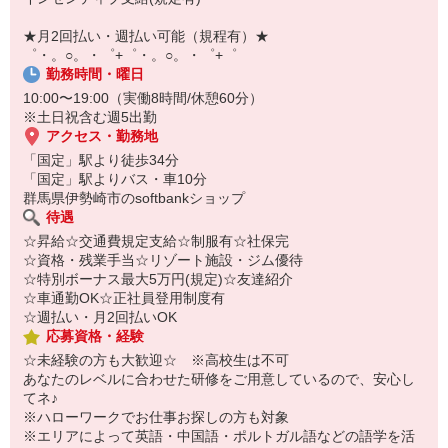
【スマホ面接実施中】
￣￣￣￣￣￣￣￣￣
★月2回払い・週払い可能（規程有）★
自宅に居ながらスマホでカンタン面接OK！
゜・。○。・゜+゜・。○。・゜+゜
オンライン面談なのでスピード対応。
勤務時間・曜日
10:00〜19:00（実働8時間/休憩60分）
※土日祝含む週5出勤
アクセス・勤務地
「国定」駅より徒歩34分
「国定」駅よりバス・車10分
群馬県伊勢崎市のsoftbankショップ
待遇
☆昇給☆交通費規定支給☆制服有☆社保完
☆資格・残業手当☆リゾート施設・ジム優待
☆特別ボーナス最大5万円(規定)☆友達紹介
☆車通勤OK☆正社員登用制度有
☆週払い・月2回払いOK
応募資格・経験
☆未経験の方も大歓迎☆ ※高校生は不可
あなたのレベルに合わせた研修をご用意しているので、安心し
てネ♪
※ハローワークでお仕事お探しの方も対象
※エリアによって英語・中国語・ポルトガル語などの語学を活