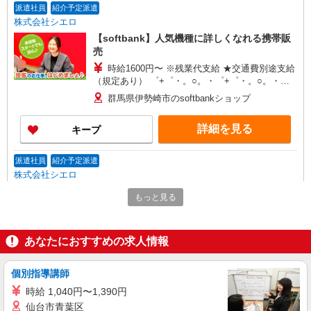
派遣社員
紹介予定派遣
株式会社シエロ
【softbank】人気機種に詳しくなれる携帯販
売
時給1600円〜 ※残業代支給 ★交通費別途支給
（規定あり） ゜+゜・。○。・゜+゜・。○。・゜
+゜ 入社祝い金10万円支給(規定有) お友達を紹介
群馬県伊勢崎市のsoftbankショップ
頂くと, インセンティブ支給(規定有) ★月2回払
い・週払い可能（規程有）★ ゜・。○。・゜
詳細を見る
キープ
+゜・。○。・゜+゜
派遣社員
紹介予定派遣
株式会社シエロ
【ソフトバンク】の店舗スタッフ
もっと見る
時給1400円〜 ※残業代支給 ★交通費別途支給
（規定あり） ゜+゜・。○。・゜+゜・。○。・゜
+゜ 入社祝い金10万円支給(規定有) お友達を紹介
群馬県伊勢崎市のsoftbankショップ
あなたにおすすめの求人情報
頂くと, インセンティブ支給(規定有) ★月2回払
い・週払い可能（規程有）★ ゜・。○。・゜
詳細を見る
キープ
+゜・。○。・゜+゜
個別指導講師
時給 1,040円〜1,390円
派遣社員
紹介予定派遣
仙台市青葉区