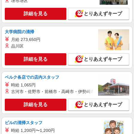
パソコンのサポート受付スタッフ
堺市堺区
時給1,400円 ■交通費全額支給 ■時間外手当
（１分単位で別途全額支給） ※全て当社規定あり
詳細を見る
とりあえずキープ
■ケーズデンキ伊勢崎店 伊勢崎店内アシスト
カウンター 群馬県伊勢崎市宮子町３２４０
大学病院の清掃
詳細を見る
月給 273,650円
キープ
品川区
正社員
ソフトバンクスマーク伊勢崎店
詳細を見る
とりあえずキープ
ソフトバンクショップの携帯販売スタッフ
月給 215,307円 〜 322,960円 固定残業代:
ベルク各店での店内スタッフ
15,307円 〜 22,960円（10時間相当） ＊超過分は
追加支給 試用期間あり 3ヶ月 ※経験・能力による
時給 1,065円
■ソフトバンクスマーク伊勢崎店 群馬県 伊勢
【試用期間】月給 215307 円 〜 322960 円
古河市・佐野市・前橋市・高崎市・伊勢崎市・太田市・館林市・
崎市 西小保方町 346‐3 SMARK伊勢崎2F
詳細を見る
とりあえずキープ
詳細を見る
キープ
契約社員
ビルの清掃スタッフ
ソフトバンク販売契約社員【伊勢崎市エリア】
時給 1,200円〜1,200円
家電量販店内の携帯販売スタッフ