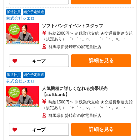
派遣社員
紹介予定派遣
株式会社シエロ
ソフトバンクイベントスタッフ
時給2000円〜 ※残業代支給 ★交通費別途支給
（規定あり） ゜+゜・。○。・゜+゜・。○。・゜
+゜ 入社祝い金10万円支給(規定有) お友達を紹介
群馬県伊勢崎市の家電量販店
頂くと, インセンティブ支給(規定有) ★月2回払
い・週払い可能（規程有）★ ゜・。○。・゜
詳細を見る
キープ
+゜・。○。・゜+゜
派遣社員
紹介予定派遣
株式会社シエロ
人気機種に詳しくなれる携帯販売
【softbank】
時給1500円〜 ※残業代支給 ★交通費別途支給
（規定あり） ゜+゜・。○。・゜+゜・。○。・゜
+゜ 入社祝い金10万円支給(規定有) お友達を紹介
群馬県伊勢崎市の家電量販店
頂くと, インセンティブ支給(規定有) ★月2回払
い・週払い可能（規程有）★ ゜・。○。・゜
詳細を見る
キープ
+゜・。○。・゜+゜