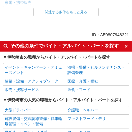
家電・携帯販売
関連する条件をもっと見る
同じ雇用形態から国定駅の求人を探す
派遣社員
紹介予定派遣
同じ特徴から国定駅の求人を探す
ID：AE0807948221
即日勤務OK
履歴書不要
その他の条件でバイト・アルバイト・パートを探す
Web面接OK
未経験歓迎
伊勢崎市の職種からバイト・アルバイト・パートを探す
ミドル（40代～）活躍中
英語が活かせる
イベント・キャンペーン・アミュ
清掃・警備・ビルメンテナンス・
語学力を活かせる（英語以外）
ボーナス・賞与あり
ーズメント
設備管理
昇給あり
日払い
建築・設備・アクティブワーク
医療・介護・福祉
週払い
10時～勤務OK
販売・接客サービス
飲食・フード
髪型・髪色自由
ネイルOK
伊勢崎市の人気の職種からバイト・アルバイト・パートを探す
ピアスOK
車通勤OK
大型ドライバー
介護職・ヘルパー
バイク通勤OK
交通費支給
施設警備・交通誘導警備・駐車輪
ファストフード・デリ
社会保険あり
入社祝い金あり
場管理・イベント警備
各種手当（家族・役職・インセン
制服貸与