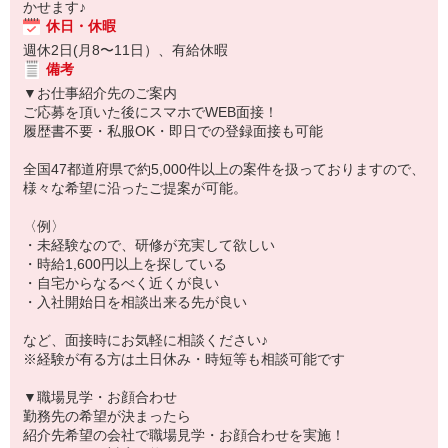
かせます♪
休日・休暇
週休2日(月8〜11日）、有給休暇
備考
▼お仕事紹介先のご案内
ご応募を頂いた後にスマホでWEB面接！
履歴書不要・私服OK・即日での登録面接も可能
全国47都道府県で約5,000件以上の案件を扱っておりますので、
様々な希望に沿ったご提案が可能。
〈例〉
・未経験なので、研修が充実して欲しい
・時給1,600円以上を探している
・自宅からなるべく近くが良い
・入社開始日を相談出来る先が良い
など、面接時にお気軽に相談ください♪
※経験が有る方は土日休み・時短等も相談可能です
▼職場見学・お顔合わせ
勤務先の希望が決まったら
紹介先希望の会社で職場見学・お顔合わせを実施！