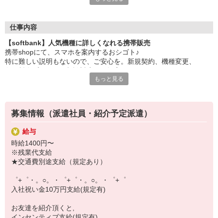
大手キャリアの店舗勤務なので安心・安定！
一度身に着けた知識は、
ずっと先まで役に立ちます！
仕事内容
【softbank】人気機種に詳しくなれる携帯販売
丁寧な研修もあるので、
携帯shopにて、スマホを案内するおシゴト♪
みなさんから働きやすいと好評です♪
特に難しい説明もないので、ご安心を。新規契約、機種変更、
最新アプリ事情やお得なプラン、
各種料金プランのご相談対応・ご提案などをお願いします。
スマホの裏ワザを学べるチャンス♪
もっと見る
初めての方でも安心♪
【選べるお仕事いろいろ】
あなた専属のコーディネーターが親切・丁寧にフォローするので、
￣￣￣￣￣￣￣￣￣￣￣
満足度◎
▼オフィスワーク
募集情報（派遣社員・紹介予定派遣）
事務、経理、データ入力、コールセンター、受付
■携帯やインターネット販売業務
▼工場・製造・軽作業系
給与
docomo(ドコモ)/au(エーユー)・KDDI/softbank(ソフトバンク)など
機械/食品製造・梱包・仕分け・加工・組立・検査
時給1400円〜
の大手キャリアから
▼美容系
※残業代支給
ワイモバイル(Y!mobille)、楽天モバイル、UQなど格安スマホまで幅
眉毛サロンのアイブロウ・ネイリスト・エステ
★交通費別途支給（規定あり）
広く紹介可能♪
▼営業・販売
人気のApple（アップル）店舗もございます！
法人営業・アパレル販売・個別指導塾・人材紹介
゜+゜・。○。・゜+゜・。○。・゜+゜
▼人気案件も多数♪
入社祝い金10万円支給(規定有)
短期・期間限定・オープニング・官公庁案件
上場/優良/大手企業など
お友達を紹介頂くと,
インセンティブ支給(規定有)