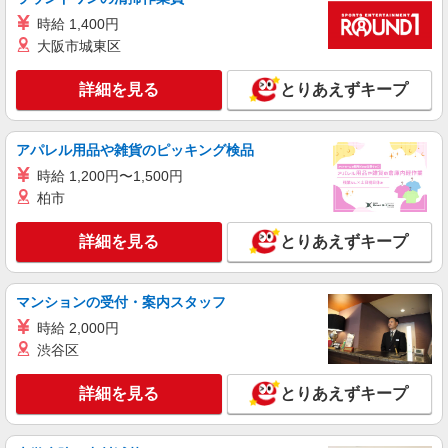
大卒：基本給 260,000円 短大・専門卒：基本
時給 1,400円
給 240,000円 高卒：基本給 225,000円 ※上記
は2026年4月実績。 ※経験・年齢などを考慮し、
大阪市城東区
店舗名：伊勢崎店 住所：群馬県伊勢崎市宮子
加給・優遇いたします。 ・各種手当 役職、通勤、
町3240 ※入社時の人員状況により、近隣の他店舗
時間外、家族、目標達成、資格 等
へ配属される可能性がございます。 ※入社数年後
詳細を見る
とりあえずキープ
は、関東全域（茨城県、東京都、千葉県、埼玉
詳細を見る
キープ
県、神奈川県、栃木県、群馬県）及び山梨県内で
の転居を伴う転勤があります。
アパレル用品や雑貨のピッキング検品
正社員
時給 1,200円〜1,500円
株式会社ケーズホールディングス
柏市
【2027年新卒採用】接客・販売スタッフ
【大卒】 基本給 260,000円 【短
詳細を見る
とりあえずキープ
大・専門卒】 基本給 240,000円 ※上記は2026
年4月実績。 ・各種手当 役職、通勤、時間外、家
店舗名：伊勢崎店 住所：群馬県伊勢崎市宮子
族、目標達成、資格 等
町3240 ※入社後は必ず、通勤圏内の店舗へ配属
マンションの受付・案内スタッフ
※入社時の人員状況により、近隣の他店舗へ配属
※平
される可能性がございます。 ※入社数年後は、関
時給 2,000円
詳細を見る
キープ
均年収570万円 ※平均勤続年数17年以上
東全域（茨城県、東京都、千葉県、埼玉県、神奈
渋谷区
川県、栃木県、群馬県）及び山梨県内での転居を
伴う転勤があります。
パート
詳細を見る
とりあえずキープ
ケーズデンキ 伊勢崎店
レジスタッフ
時給1,345円〜1,445円 （勤務時間・日数・曜