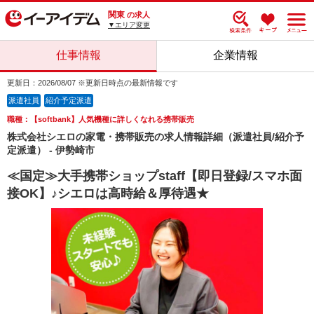
関東
の求人
▼エリア変更
仕事情報
企業情報
更新日：2026/08/07 ※更新日時点の最新情報です
派遣社員
紹介予定派遣
職種：【softbank】人気機種に詳しくなれる携帯販売
株式会社シエロの家電・携帯販売の求人情報詳細（派遣社員/紹介予
定派遣） - 伊勢崎市
≪国定≫大手携帯ショップstaff【即日登録/スマホ面
接OK】♪シエロは高時給＆厚待遇★