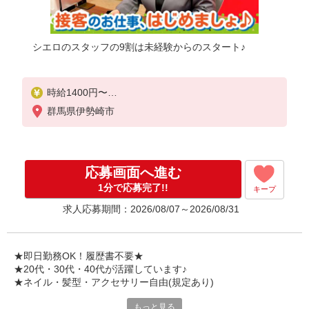
シエロのスタッフの9割は未経験からのスタート♪
時給1400円〜
※残業代支給
群馬県伊勢崎市
★交通費別途支給（規定あり）
゜+゜・。○。・゜+゜・。○。・゜+゜
入社祝い金10万円支給(規定有)
応募画面へ進む
お友達を紹介頂くと,
1分で応募完了!!
キープ
インセンティブ支給(規定有)
求人応募期間：2026/08/07～2026/08/31
★月2回払い・週払い可能（規程有）★
゜・。○。・゜+゜・。○。・゜+゜
★即日勤務OK！履歴書不要★
★20代・30代・40代が活躍しています♪
★ネイル・髪型・アクセサリー自由(規定あり)
もっと見る
シエロのスタッフは9割が未経験スタート。