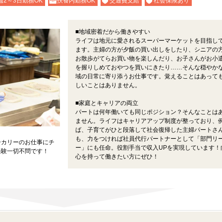
週2～3日勤務OK
扶養内勤務OK
交通費支給
社会保険あり
■地域密着だから働きやすい
ライフは地元に愛されるスーパーマーケットを目指し
ます。主婦の方が夕飯の買い出しをしたり、シニアの
お散歩がてらお買い物を楽しんだり、お子さんがお小
を握りしめておやつを買いにきたり……そんな穏やか
域の日常に寄り添うお仕事です。覚えることはあって
しいことはありません。
■家庭とキャリアの両立
パートは何年働いても同じポジション？そんなことは
ません。ライフはキャリアアップ制度が整っており、
ば、子育てがひと段落して社会復帰した主婦パートさ
も、力をつければ社員代行パートナーとして「部門リ
ーカリーのお仕事にチ
ー」にも任命。役割手当で収入UPを実現しています！
経験一切不問です！
心を持って働きたい方にぜひ！