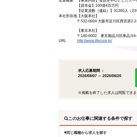
企業概要
【事業内容】食品を中心としたスー
【資本金】100億4百万円
【従業員数（連結）】31260人（2
本社所在地
【大阪本社】
〒532-0004 大阪市淀川区西宮原2-2-
【東京本社】
〒140-0002 東京都品川区東品川4
URL
http://www.lifecorp.jp/
求人応募期間 ：
2026/08/07 ～ 2026/08/20
※掲載を終了した求人は閲覧できま
このお仕事に関連する条件で探す
同じ職種から求人を探す