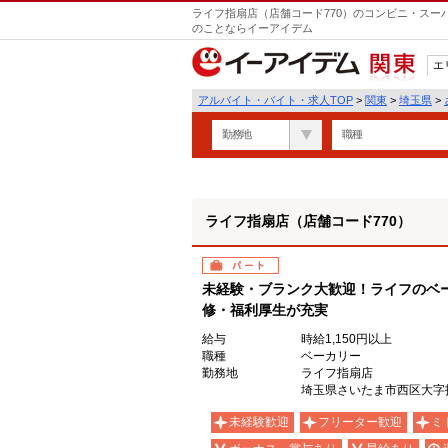
ライフ指扇店（店舗コード770）のコンビニ・スー
のことならイーアイデム
エ
関東
アルバイト・バイト・求人TOP
>
関東
>
埼玉県
>
勤務地
職種
ライフ指扇店（店舗コード770）
パート
未経験・ブランク大歓迎！ライフのベ
修・福利厚生が充実
給与
時給1,150円以上
職種
ベーカリー
勤務地
ライフ指扇店
埼玉県さいたま市西区大字指
未経験歓迎
フリーター歓迎
ミ