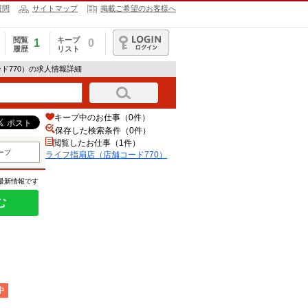
質問
サイトマップ
掲載ご希望のお客様へ
閲覧
キープ
1
0
履歴
リスト
ログイン
ド770）の求人情報詳細
キープ中のお仕事（0件）
保存した検索条件（
0
件）
閲覧したお仕事（1件）
ープ
ライフ指扇店（店舗コード770）
の最新情報です
む
中