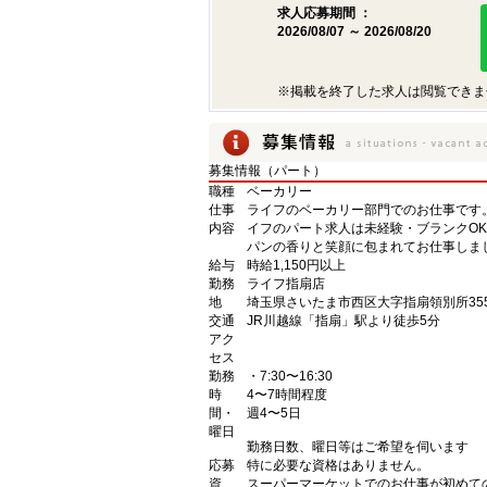
求人応募期間 ：
2026/08/07 ～ 2026/08/20
※掲載を終了した求人は閲覧できま
募集情報（パート）
職種
ベーカリー
仕事
ライフのベーカリー部門でのお仕事です
内容
イフのパート求人は未経験・ブランクO
パンの香りと笑顔に包まれてお仕事しま
給与
時給1,150円以上
勤務
ライフ指扇店
地
埼玉県さいたま市西区大字指扇領別所355
交通
JR川越線「指扇」駅より徒歩5分
アク
セス
勤務
・7:30〜16:30
時
4〜7時間程度
間・
週4〜5日
曜日
勤務日数、曜日等はご希望を伺います
応募
特に必要な資格はありません。
資
スーパーマーケットでのお仕事が初めて