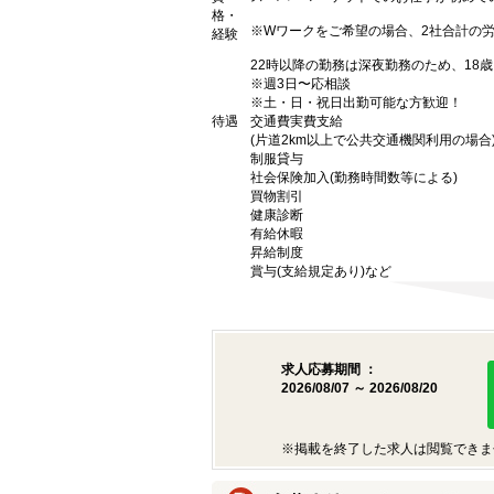
格・
※Wワークをご希望の場合、2社合計の
経験
22時以降の勤務は深夜勤務のため、18
※週3日〜応相談
※土・日・祝日出勤可能な方歓迎！
待遇
交通費実費支給
(片道2km以上で公共交通機関利用の場合
制服貸与
社会保険加入(勤務時間数等による)
買物割引
健康診断
有給休暇
昇給制度
賞与(支給規定あり)など
求人応募期間 ：
2026/08/07 ～ 2026/08/20
※掲載を終了した求人は閲覧できま