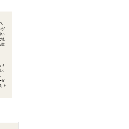
てい
方が
遣い
な地
も難
あり
例え
ん
ーダ
向上