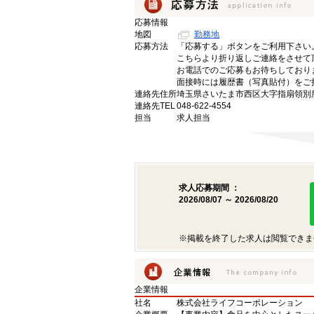
応募情報
地図
勤務地
応募方法
「応募する」ボタンをご利用下さい
こちらより折り返しご連絡をさせて
お電話でのご応募もお待ちしており
面接時には履歴書（写真貼付）をご
連絡先住所
埼玉県さいたま市西区大字指扇領別所3
連絡先TEL
048-622-4554
担当
求人担当
求人応募期間 ：
2026/08/07 ～ 2026/08/20
※掲載を終了した求人は閲覧できま
企業情報
社名
株式会社ライフコーポレーション