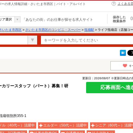
よくある
パーの求人情報詳細 - さいたま市西区｜バイト・アルバイト
保存した
0
リア選択
「あなたの街」のお仕事が探せる求人サイト
検索条件
さいたま市西区
>
さいたま市西区のコンビニ・スーパー
>
指扇駅
> ライフ指扇店（店舗コー
キ
更新日：2026/08/07 ※更新日時点
ーカリースタッフ（パート）募集！研
応募画面へ進
扇領別所355-1
ドル（40代～）活躍中
エルダー（50代～）活躍中
シニア（60代～）活躍