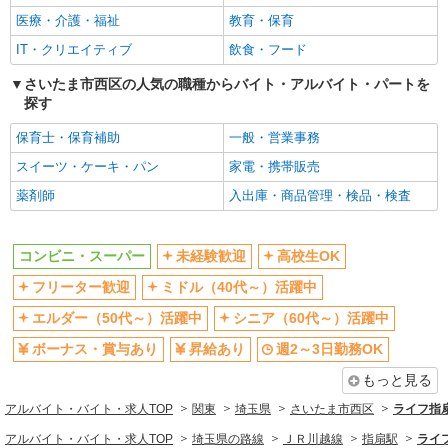
エルダー（50代～）活躍中
シニア（60代～）活躍中
医療・介護・福祉
教育・保育
ボーナス・賞与あり
昇給あり
IT・クリエイティブ
飲食・フード
週2～3日勤務OK
短時間勤務（1日4h以内）OK
さいたま市西区の人気の職種からバイト・アルバイト・パートを
交通費支給
探す
同じ職種から求人を探す
保育士・保育補助
一般・営業事務
販売・接客サービス
スイーツ・ケーキ・パン
家電・携帯販売
コンビニ・スーパー
薬剤師
入出庫・商品管理・検品・検査
同じ特徴から求人を探す
コンビニ・スーパー
未経験歓迎
高校生OK
未経験歓迎
高校生OK
フリーター歓迎
ミドル（40代～）活躍中
ミドル（40代～）活躍中
ボーナス・賞与あり
エルダー（50代～）活躍中
シニア（60代～）活躍中
週2～3日勤務OK
短時間勤務（1日4h以内）OK
ボーナス・賞与あり
昇給あり
週2～3日勤務OK
交通費支給
もっと見る
アルバイト・バイト・求人TOP
関東
埼玉県
さいたま市西区
ライフ指
アルバイト・バイト・求人TOP
埼玉県の路線
ＪＲ川越線
指扇駅
ライ