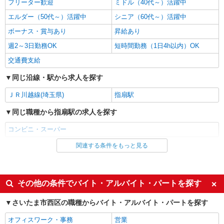
フリーター歓迎
ミドル（40代～）活躍中
エルダー（50代～）活躍中
シニア（60代～）活躍中
ボーナス・賞与あり
昇給あり
週2～3日勤務OK
短時間勤務（1日4h以内）OK
交通費支給
同じ沿線・駅から求人を探す
ＪＲ川越線(埼玉県)
指扇駅
同じ職種から指扇駅の求人を探す
コンビニ・スーパー
関連する条件をもっと見る
同じ雇用形態から指扇駅の求人を探す
アルバイト
同じ特徴から指扇駅の求人を探す
その他の条件でバイト・アルバイト・パートを探す
未経験歓迎
高校生OK
さいたま市西区の職種からバイト・アルバイト・パートを探す
フリーター歓迎
ミドル（40代～）活躍中
オフィスワーク・事務
営業