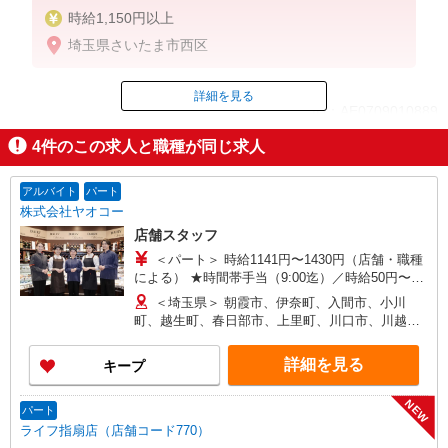
時給1,150円以上
埼玉県さいたま市西区
詳細を見る
ID：AE0709010889
4
件のこの求人と職種が同じ求人
掲載期間終了
アルバイト
パート
株式会社ヤオコー
店舗スタッフ
＜パート＞ 時給1141円〜1430円（店舗・職種
による） ★時間帯手当（9:00迄）／時給50円〜
200円UP（店舗による）
＜埼玉県＞ 朝霞市、伊奈町、入間市、小川
（16:00以降）／時給50円〜250円UP（店舗・時間
町、越生町、春日部市、上里町、川口市、川越
帯による） ★土・日・祝日手当／時給100円〜250
市、川島町、北本市、行田市、久喜市、熊谷市、
円UP ★鮮魚・惣菜・寿司手当／時給100円
鴻巣市、越谷市、さいたま市、坂戸市、幸手市、
詳細を見る
キープ
UP（店舗による） ＜アルバイト＞ 時給1063円〜
狭山市、志木市、白岡市、草加市、秩父市、鶴ヶ
1330円（店舗による） ★時間帯手当（9:00迄・
島市、所沢市、戸田市、滑川町、新座市、羽生
16:00以降）／時給26円〜200円UP（店舗による）
NEW
市、飯能市、東松山市、日高市、深谷市、富士見
パート
★土・日・祝日手当／時給100円〜150円UP（店舗
市、ふじみ野市、本庄市、三郷市、皆野町、三芳
ライフ指扇店（店舗コード770）
による）
町、毛呂山町、八潮市、寄居町、嵐山町、蕨市 ＜