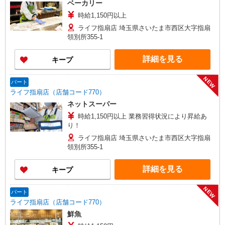
ベーカリー
群馬県＞ 館林市、安中市、太田市、桐生市、高崎
時給1,150円以上
市、富岡市、中之条町、藤岡市、前橋市 ＜栃木県
＞ 足利市、佐野市、野木町 ＜茨城県＞ 古河市、
ライフ指扇店 埼玉県さいたま市西区大字指扇
利根町、取手市、竜ヶ崎市 ＜千葉県＞ 市川市、市
領別所355-1
原市、印西市、浦安市、柏市、佐倉市、白井市、
千葉市、富里市、流山市、成田市、野田市、船橋
詳細を見る
キープ
市、松戸市、八千代市、四街道市 ＜東京都＞ 日野
市、調布市、昭島市、稲城市、青梅市、小平市、
NEW
立川市、八王子市、東大和市 ＜神奈川県＞ 小田原
パート
市、相模原市、秦野市、平塚市、藤沢市
ライフ指扇店（店舗コード770）
ネットスーパー
時給1,150円以上 業務習得状況により昇給あ
り！
ライフ指扇店 埼玉県さいたま市西区大字指扇
領別所355-1
詳細を見る
キープ
NEW
パート
ライフ指扇店（店舗コード770）
鮮魚