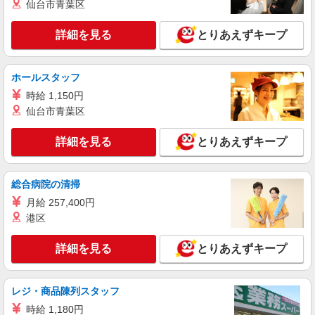
仙台市青葉区
（早朝）荷受け・商品陳列
時給1,300円以上
詳細を見る
とりあえずキープ
ライフ南千住店 東京都荒川区南千住6-43-13
詳細を見る
ホールスタッフ
キープ
時給 1,150円
パート
仙台市青葉区
ライフ南千住店（店舗コード875）
デイリー・加工食品
詳細を見る
とりあえずキープ
時給1,235円以上
ライフ南千住店 東京都荒川区南千住6-43-13
総合病院の清掃
月給 257,400円
詳細を見る
キープ
港区
パート
詳細を見る
とりあえずキープ
ライフ東尾久店（店舗コード828）
惣菜
時給1,235円以上
レジ・商品陳列スタッフ
ライフ東尾久店 東京都荒川区東尾久6-18-10
時給 1,180円