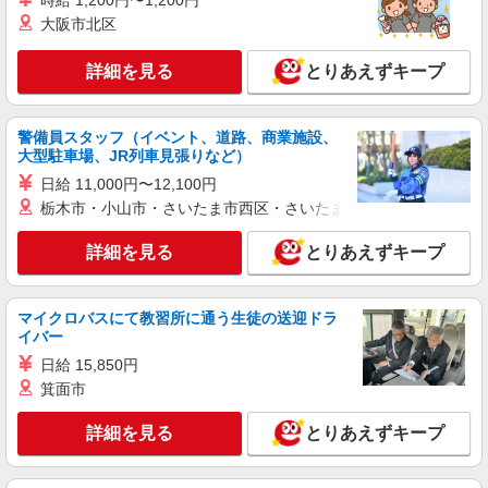
時給 1,200円〜1,200円
パート
大阪市北区
ライフ東日暮里店（店舗コード647）
ベーカリー
詳細を見る
とりあえずキープ
時給1,235円以上
ライフ東日暮里店 東京都荒川区東日暮里4-36-
警備員スタッフ（イベント、道路、商業施設、
20
大型駐車場、JR列車見張りなど）
日給 11,000円〜12,100円
詳細を見る
キープ
栃木市・小山市・さいたま市西区・さいたま市岩槻区・久喜市・
パート
詳細を見る
とりあえずキープ
ライフ東尾久店（店舗コード828）
登録販売者
時給1,435円以上
マイクロバスにて教習所に通う生徒の送迎ドラ
イバー
ライフ東尾久店 東京都荒川区東尾久6-18-10
日給 15,850円
詳細を見る
箕面市
キープ
詳細を見る
とりあえずキープ
パート
ライフ南千住店（店舗コード875）
登録販売者