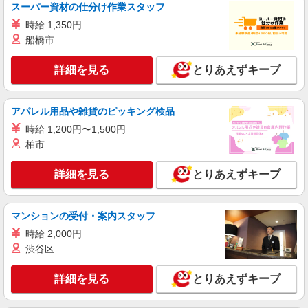
スーパー資材の仕分け作業スタッフ
時給1,435円以上
時給 1,350円
ライフ南千住店 東京都荒川区南千住6-43-13
船橋市
詳細を見る
キープ
詳細を見る
とりあえずキープ
パート
ライフ東日暮里店（店舗コード647）
アパレル用品や雑貨のピッキング検品
青果
時給 1,200円〜1,500円
時給1,235円以上
柏市
ライフ東日暮里店 東京都荒川区東日暮里4-36-
20
詳細を見る
とりあえずキープ
詳細を見る
キープ
マンションの受付・案内スタッフ
時給 2,000円
パート
ライフ南千住店（店舗コード875）
渋谷区
惣菜
詳細を見る
とりあえずキープ
時給1,235円以上
ライフ南千住店 東京都荒川区南千住6-43-13