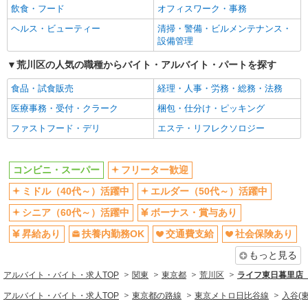
飲食・フード
オフィスワーク・事務
社会保険あり
ヘルス・ビューティー
清掃・警備・ビルメンテナンス・
同じ職種から求人を探す
設備管理
販売・接客サービス
荒川区の人気の職種からバイト・アルバイト・パートを探す
コンビニ・スーパー
食品・試食販売
経理・人事・労務・総務・法務
同じ特徴から求人を探す
医療事務・受付・クラーク
梱包・仕分け・ピッキング
ミドル（40代～）活躍中
ファストフード・デリ
ボーナス・賞与あり
エステ・リフレクソロジー
扶養内勤務OK
交通費支給
社会保険あり
コンビニ・スーパー
フリーター歓迎
ミドル（40代～）活躍中
エルダー（50代～）活躍中
シニア（60代～）活躍中
ボーナス・賞与あり
昇給あり
扶養内勤務OK
交通費支給
社会保険あり
もっと見る
アルバイト・バイト・求人TOP
関東
東京都
荒川区
ライフ東日暮里店（
アルバイト・バイト・求人TOP
東京都の路線
東京メトロ日比谷線
入谷(