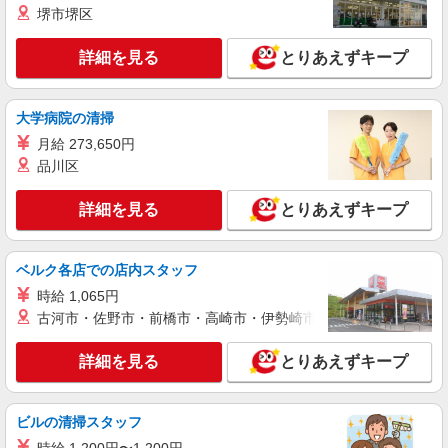
堺市堺区
詳細を見る
キープ
詳細を見る
とりあえずキープ
パート
ライフ南千住店（店舗コード875）
大学病院の清掃
ネットスーパー
月給 273,650円
時給1,235円以上 日祝 時給1,335円以上
品川区
ライフ南千住店 東京都荒川区南千住6-43-13
詳細を見る
とりあえずキープ
詳細を見る
キープ
アルバイト
ベルク各店での店内スタッフ
ライフ東日暮里店（店舗コード647）
時給 1,065円
店舗運営補助
古河市・佐野市・前橋市・高崎市・伊勢崎市・太田市・館林市・
時給1,300円
ライフ東日暮里店 東京都荒川区東日暮里4-36-
詳細を見る
とりあえずキープ
20
詳細を見る
キープ
ビルの清掃スタッフ