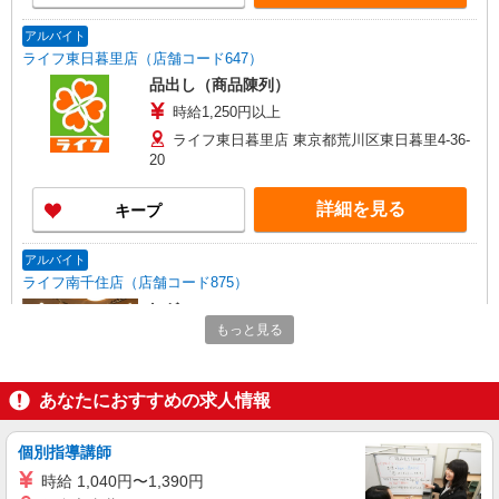
アルバイト
ライフ東日暮里店（店舗コード647）
品出し（商品陳列）
時給1,250円以上
ライフ東日暮里店 東京都荒川区東日暮里4-36-
20
詳細を見る
キープ
アルバイト
ライフ南千住店（店舗コード875）
レジ
もっと見る
時給1,235円以上
ライフ南千住店 東京都荒川区南千住6-43-13
あなたにおすすめの求人情報
詳細を見る
キープ
個別指導講師
アルバイト
時給 1,040円〜1,390円
ライフ南千住店（店舗コード875）