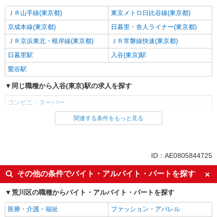
ＪＲ山手線(東京都)
東京メトロ日比谷線(東京都)
京成本線(東京都)
日暮里・舎人ライナー(東京都)
ＪＲ京浜東北・根岸線(東京都)
ＪＲ常磐線快速(東京都)
日暮里駅
入谷(東京)駅
鶯谷駅
同じ職種から入谷(東京)駅の求人を探す
コンビニ・スーパー
関連する条件をもっと見る
同じ雇用形態から入谷(東京)駅の求人を探す
パート
同じ特徴から入谷(東京)駅の求人を探す
ID：AE0805844725
フリーター歓迎
ミドル（40代～）活躍中
その他の条件でバイト・アルバイト・パートを探す
エルダー（50代～）活躍中
シニア（60代～）活躍中
荒川区の職種からバイト・アルバイト・パートを探す
ボーナス・賞与あり
昇給あり
医療・介護・福祉
ファッション・アパレル
扶養内勤務OK
交通費支給