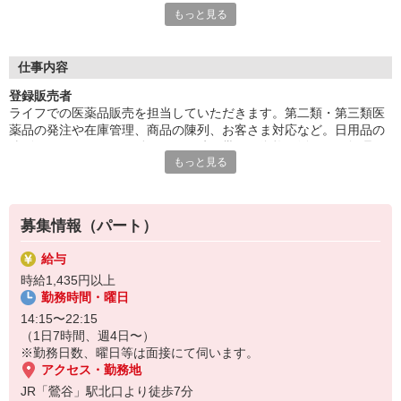
もっと見る
るんです。がんばる人を応援するライフだからこそ、今お仕事を
お探しの方にオススメです！
仕事内容
登録販売者
ライフでの医薬品販売を担当していただきます。第二類・第三類医
薬品の発注や在庫管理、商品の陳列、お客さま対応など。日用品の
陳列もお願いします。働きやすい時間帯で、資格を活かして無理な
もっと見る
くお仕事していただけます！（登録販売者資格をお持ちで過去5年間
に実務経験が2年以上おありの方が対象の募集です）
募集情報（パート）
給与
時給1,435円以上
勤務時間・曜日
14:15〜22:15
（1日7時間、週4日〜）
※勤務日数、曜日等は面接にて伺います。
アクセス・勤務地
JR「鶯谷」駅北口より徒歩7分