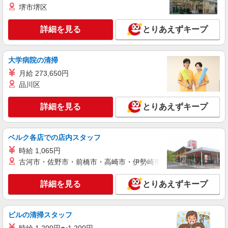
堺市堺区
ライフ江北駅前店 東京都足立区西新井本町2-
31-20
詳細を見る
とりあえずキープ
詳細を見る
キープ
大学病院の清掃
パート
月給 273,650円
ライフ竹の塚店（店舗コード650）
品川区
惣菜
時給1,235円以上
詳細を見る
とりあえずキープ
ライフ竹の塚店 東京都足立区西伊興4-1-22
ベルク各店での店内スタッフ
詳細を見る
キープ
時給 1,065円
古河市・佐野市・前橋市・高崎市・伊勢崎市・太田市・館林市・
アルバイト
ライフ扇大橋駅前店（店舗コード867）
詳細を見る
（早朝）荷受け・商品陳列
とりあえずキープ
時給1,350円
ライフ扇大橋駅前店 東京都足立区扇2-26-1
ビルの清掃スタッフ