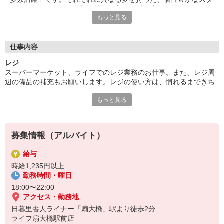
ッフとの出会いは、学校以外での交友関係を広げる機会となりま
もっと見る
す。休日には、一緒に遊ぶ友達ができることも！同年代の仲間か
らいい刺激を受け、成長しながら働きたい方大歓迎です！
■笑顔で働ける職場
仕事内容
たくさんの地元のお客さまがお買い物に訪れるライフは、とても
レジ
アットホームな雰囲気のお店です。長期で活躍するスタッフに
スーパーマーケット、ライフでのレジ業務のお仕事。また、レジ周
は、お客さまから笑顔でお声がけをいただくことも。最初は、覚
辺の備品の補充もお願いします。レジの使い方は、慣れるまできち
えていただく作業が多く感じるかもしれませんが、難しいお仕事
んとフォローしますので、未経験スタートでも問題なし！お釣りは
はありませんので、どなたでも楽しく働くことができます。
もっと見る
自動で出てくるので、ミスが少なく安心です。お客さまとのコミュ
ニケーションが楽しいお仕事です！
募集情報（アルバイト）
給与
時給1,235円以上
勤務時間・曜日
18:00〜22:00
アクセス・勤務地
日暮里舎人ライナー「扇大橋」駅より徒歩2分
ライフ扇大橋駅前店