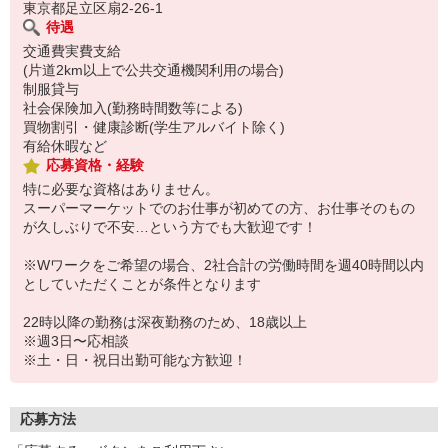
東京都足立区扇2-26-1
待遇
交通費実費支給
(片道2km以上で公共交通機関利用の場合)
制服貸与
社会保険加入(勤務時間数等による)
買物割引・健康診断(学生アルバイト除く)
有給休暇など
応募資格・経験
特に必要な資格はありません。
スーパーマーケットでのお仕事が初めての方、お仕事そのもの
が久しぶりで不安…という方でも大歓迎です！
※Wワークをご希望の場合、2社合計の労働時間を週40時間以内
としていただくことが条件となります
22時以降の勤務は深夜勤務のため、18歳以上
※週3日〜応相談
※土・日・祝日出勤可能な方歓迎！
応募方法