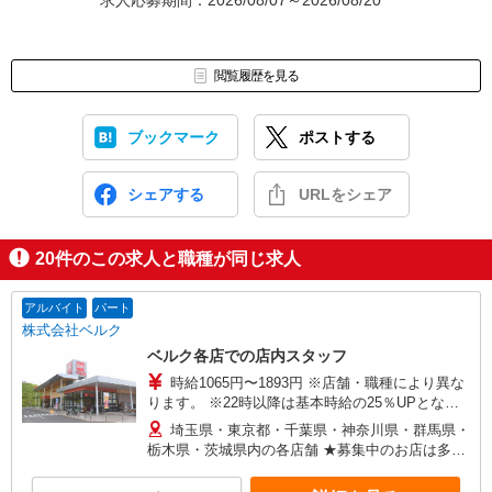
求人応募期間：2026/08/07～2026/08/20
閲覧履歴を見る
ブックマーク
ポストする
シェアする
URLをシェア
20
件のこの求人と職種が同じ求人
アルバイト
パート
株式会社ベルク
ベルク各店での店内スタッフ
時給1065円〜1893円 ※店舗・職種により異な
ります。 ※22時以降は基本時給の25％UPとなり
ます。 ＜パートのみ＞ ★朝9時までは基本時給＋
埼玉県・東京都・千葉県・神奈川県・群馬県・
100円、17時以降は基本時給＋150円となります。
栃木県・茨城県内の各店舗 ★募集中のお店は多数
★日・祝日は全時間帯で時給＋100円となります。
ございます。 ★オープニングスタッフ募集のお店
★店舗により鮮魚手当・レジ手当があります。
もございます。 ＜埼玉県＞ さいたま市、川口市、