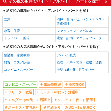
その他の条件でバイト・アルバイト・パートを探す
フリーター歓迎
ミドル（40代～）活躍中
足立区の職種からバイト・アルバイト・パートを探す
エルダー（50代～）活躍中
シニア（60代～）活躍中
営業
清掃・警備・ビルメンテナンス・
ボーナス・賞与あり
昇給あり
設備管理
週2～3日勤務OK
扶養内勤務OK
教育・保育
ファッション・アパレル
交通費支給
ドライバー・配達
建築・設備・アクティブワーク
同じ職種から求人を探す
足立区の人気の職種からバイト・アルバイト・パートを探す
販売・接客サービス
塾講師・家庭教師
アパレル販売
コンビニ・スーパー
雑貨・コスメ販売
経理・人事・労務・総務・法務
同じ特徴から求人を探す
コンビニ・スーパー
中型（2t・4t）ドライバー
未経験歓迎
高校生OK
ミドル（40代～）活躍中
ボーナス・賞与あり
コンビニ・スーパー
未経験歓迎
高校生OK
週2～3日勤務OK
扶養内勤務OK
フリーター歓迎
ミドル（40代～）活躍中
交通費支給
エルダー（50代～）活躍中
シニア（60代～）活躍中
ボーナス・賞与あり
昇給あり
週2～3日勤務OK