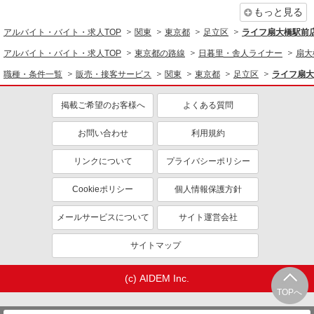
もっと見る
アルバイト・バイト・求人TOP
関東
東京都
足立区
ライフ扇大橋駅前店
アルバイト・バイト・求人TOP
東京都の路線
日暮里・舎人ライナー
扇大
職種・条件一覧
販売・接客サービス
関東
東京都
足立区
ライフ扇大
掲載ご希望のお客様へ
よくある質問
お問い合わせ
利用規約
リンクについて
プライバシーポリシー
Cookieポリシー
個人情報保護方針
メールサービスについて
サイト運営会社
サイトマップ
(c) AIDEM Inc.
TOPへ