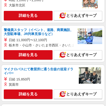
時給 1,200円〜1,200円
詳細を見る
キープ
大阪市北区
アルバイト
詳細を見る
とりあえずキープ
ライフ梅島駅前店（店舗コード666）
レジ
時給1,235円以上 22時以降 時給1,543円 勤務開
警備員スタッフ（イベント、道路、商業施設、
始日はお気軽にご相談ください！
大型駐車場、JR列車見張りなど）
ライフ梅島駅前店 東京都足立区梅島1-13-12
日給 11,000円〜12,100円
栃木市・小山市・さいたま市西区・さいたま市岩槻区・久喜市・
詳細を見る
キープ
詳細を見る
とりあえずキープ
アルバイト
ライフ六町駅前店（店舗コード863）
マイクロバスにて教習所に通う生徒の送迎ドラ
（早朝）荷受け・商品陳列
イバー
時給1,300円
日給 15,850円
ライフ六町駅前店 東京都足立区六町4-3-1
箕面市
詳細を見る
キープ
詳細を見る
とりあえずキープ
アルバイト