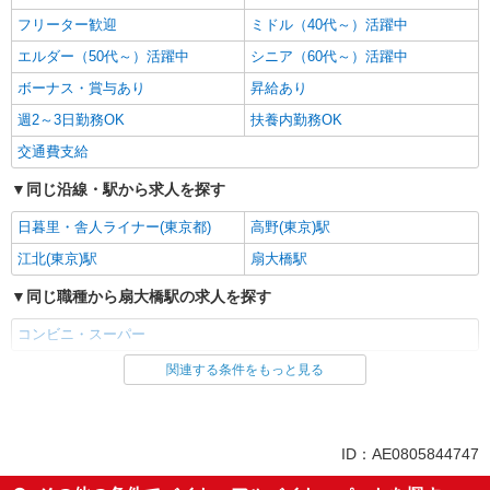
フリーター歓迎
ミドル（40代～）活躍中
エルダー（50代～）活躍中
シニア（60代～）活躍中
ボーナス・賞与あり
昇給あり
週2～3日勤務OK
扶養内勤務OK
交通費支給
同じ沿線・駅から求人を探す
日暮里・舎人ライナー(東京都)
高野(東京)駅
江北(東京)駅
扇大橋駅
同じ職種から扇大橋駅の求人を探す
コンビニ・スーパー
関連する条件をもっと見る
同じ雇用形態から扇大橋駅の求人を探す
アルバイト
同じ特徴から扇大橋駅の求人を探す
ID：AE0805844747
未経験歓迎
高校生OK