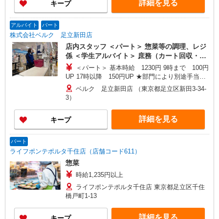
詳細を見る
キープ
戸田市、新座市、 八潮市、越谷市、所沢市、富士
見市、三芳町、ふじみ野市、狭山市、川越市、入
間市、飯能市、春日部市、 蓮田市、幸手市、久喜
アルバイト
パート
市、上尾市、北本市、坂戸市、鶴ヶ島市、毛呂山
株式会社ベルク 足立新田店
町、東松山市、鴻巣市、行田市、 羽生市、加須
店内スタッフ ＜パート＞ 惣菜等の調理、レジ
市、熊谷市、深谷市、本庄市、上里町、秩父市、
係 ＜学生アルバイト＞ 庶務（カート回収・清
三郷市、寄居町、和光市、白岡市 ＜東京都＞ 江戸
掃、他）
＜パート＞ 基本時給 1230円 9時まで 100円
川区、足立区、町田市、八王子市、青梅市、東大
UP 17時以降 150円UP ★部門により別途手当が
和市、葛飾区、練馬区 ＜神奈川県＞ 横浜市鶴見
つく場合あり ＜学生アルバイト＞ 17時まで 基
区、横浜市都筑区、座間市、伊勢原市、相模原市
ベルク 足立新田店 （東京都足立区新田3-34-
本時給1230円 17時以降 時給1280円（一律夜間
中央区、秦野市、厚木市 ＜千葉県＞ 市川市、松戸
3）
手当含む） ※22時以降は18歳以上（高校生不可）
市、流山市、野田市、柏市、八千代市、習志野
※22時以降 基本時給より25％UP ★評価制度で
市、千葉市中央区、鎌ケ谷市、印西市、佐倉市、
詳細を見る
キープ
時給UP！ ★パートは日・祝日は更に時給100円
白井市、船橋市、我孫子市、浦安市、富里市 ＜群
UP！ 上記時間帯は募集時間ではありません。募
馬県＞ 高崎市、前橋市、藤岡市、伊勢崎市、太田
集時間は勤務時間・曜日欄でご確認ください。
市、大泉町、館林市、渋川市、中之条町 ＜茨城県
パート
＞古河市 ＜栃木県＞佐野市、小山市
ライフポンテポルタ千住店（店舗コード611）
惣菜
時給1,235円以上
ライフポンテポルタ千住店 東京都足立区千住
橋戸町1-13
詳細を見る
キープ