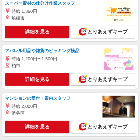
スーパー資材の仕分け作業スタッフ
ライフ江北駅前店（店舗コード869）
時給 1,350円
レジ
船橋市
時給1,235円
ライフ江北駅前店 東京都足立区西新井本町2-
詳細を見る
とりあえずキープ
31-20
詳細を見る
キープ
アパレル用品や雑貨のピッキング検品
時給 1,200円〜1,500円
パート
柏市
ライフ六町駅前店（店舗コード863）
ベーカリー
詳細を見る
とりあえずキープ
時給1,235円以上
ライフ六町駅前店 東京都足立区六町4-3-1
マンションの受付・案内スタッフ
詳細を見る
キープ
時給 2,000円
渋谷区
パート
ライフポンテポルタ千住店（店舗コード611）
詳細を見る
とりあえずキープ
日用雑貨
時給1,235円以上 日祝手当 時給+100円