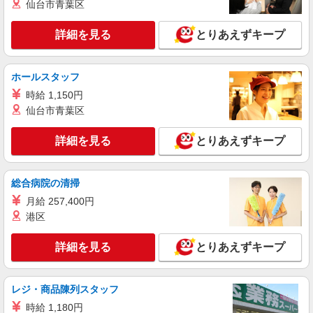
仙台市青葉区
アルバイト
ライフ六町駅前店（店舗コード863）
詳細を見る
とりあえずキープ
レジ
時給1,235円以上
ライフ六町駅前店 東京都足立区六町4-3-1
ホールスタッフ
時給 1,150円
詳細を見る
キープ
仙台市青葉区
アルバイト
詳細を見る
とりあえずキープ
ライフ六町駅前店（店舗コード863）
品出し（商品陳列）
総合病院の清掃
時給1,235円以上
月給 257,400円
ライフ六町駅前店 東京都足立区六町4-3-1
港区
詳細を見る
キープ
詳細を見る
とりあえずキープ
アルバイト
ライフ江北駅前店（店舗コード869）
レジ・商品陳列スタッフ
衣料品
時給 1,180円
時給1,235円