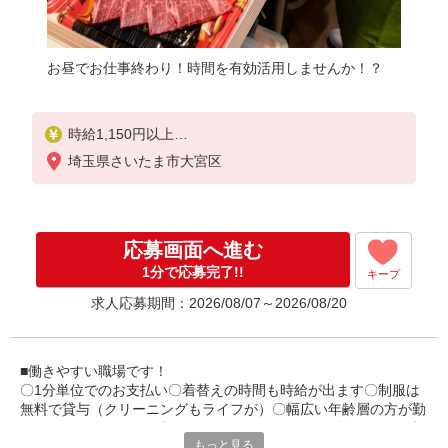
お昼でお仕事終わり！時間を有効活用しませんか！？
時給1,150円以上
埼玉県さいたま市大宮区
日曜・祝日 時給1,250円以上
応募画面へ進む
1分で応募完了!!
キープ
求人応募期間：2026/08/07～2026/08/20
■働きやすい職場です！
〇1分単位でのお支払い〇着替えの時間も時給が出ます〇制服は
無料で貸与（クリーニングもライフが）〇幅広い年齢層の方が勤
務されてます〇シフト制（1カ月単位）〇毎月25日払い〇お仕事
もっと見る
の習得状況に合わせ、時給UPあり〇さいたま新都心駅からすぐ