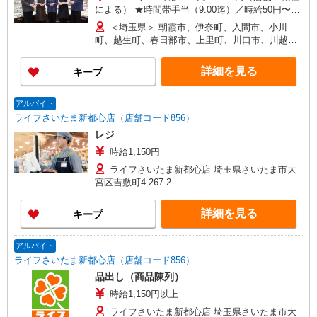
による） ★時間帯手当（9:00迄）／時給50円〜
200円UP（店舗による）
＜埼玉県＞ 朝霞市、伊奈町、入間市、小川
（16:00以降）／時給50円〜250円UP（店舗・時間
町、越生町、春日部市、上里町、川口市、川越
帯による） ★土・日・祝日手当／時給100円〜250
市、川島町、北本市、行田市、久喜市、熊谷市、
円UP ★鮮魚・惣菜・寿司手当／時給100円
鴻巣市、越谷市、さいたま市、坂戸市、幸手市、
詳細を見る
キープ
UP（店舗による） ＜アルバイト＞ 時給1063円〜
狭山市、志木市、白岡市、草加市、秩父市、鶴ヶ
1330円（店舗による） ★時間帯手当（9:00迄・
島市、所沢市、戸田市、滑川町、新座市、羽生
16:00以降）／時給26円〜200円UP（店舗による）
市、飯能市、東松山市、日高市、深谷市、富士見
アルバイト
★土・日・祝日手当／時給100円〜150円UP（店舗
市、ふじみ野市、本庄市、三郷市、皆野町、三芳
ライフさいたま新都心店（店舗コード856）
による）
町、毛呂山町、八潮市、寄居町、嵐山町、蕨市 ＜
レジ
群馬県＞ 館林市、安中市、太田市、桐生市、高崎
時給1,150円
市、富岡市、中之条町、藤岡市、前橋市 ＜栃木県
＞ 足利市、佐野市、野木町 ＜茨城県＞ 古河市、
ライフさいたま新都心店 埼玉県さいたま市大
利根町、取手市、竜ヶ崎市 ＜千葉県＞ 市川市、市
宮区吉敷町4-267-2
原市、印西市、浦安市、柏市、佐倉市、白井市、
千葉市、富里市、流山市、成田市、野田市、船橋
詳細を見る
キープ
市、松戸市、八千代市、四街道市 ＜東京都＞ 日野
市、調布市、昭島市、稲城市、青梅市、小平市、
立川市、八王子市、東大和市 ＜神奈川県＞ 小田原
アルバイト
市、相模原市、秦野市、平塚市、藤沢市
ライフさいたま新都心店（店舗コード856）
品出し（商品陳列）
時給1,150円以上
ライフさいたま新都心店 埼玉県さいたま市大