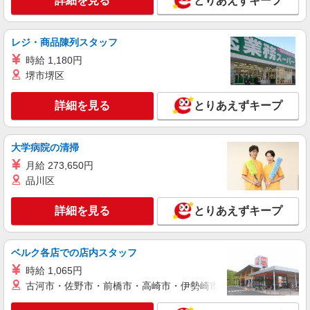
詳細を見る
とりあえずキープ
［アルバイト・パート］時給1,145円〜 ※経
験・能力により優遇します。
コクーンシティ 埼玉県さいたま市大宮区吉敷
レジ・商品陳列スタッフ
町4丁目263-1
時給 1,180円
詳細を見る
堺市堺区
キープ
詳細を見る
とりあえずキープ
アルバイト
成城石井 ルミネ大宮ルミネ2店
レジスタッフ
大学病院の清掃
時給1141円 【時間帯手当】 7:00〜9:00 ＋150
月給 273,650円
円 17:00〜＋100円
品川区
埼玉県さいたま市大宮区錦町630 JR大宮駅ル
ミネ2 1階
詳細を見る
とりあえずキープ
詳細を見る
キープ
ベルク各店での店内スタッフ
アルバイト
時給 1,065円
成城石井 ルミネ大宮ルミネ2店
古河市・佐野市・前橋市・高崎市・伊勢崎市・太田市・館林市・
レジスタッフ
時給1141円 【時間帯手当】 7:00〜9:00 ＋150