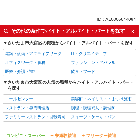
パート
同じ特徴から北与野駅の求人を探す
ID：AE0805844084
未経験歓迎
フリーター歓迎
その他の条件でバイト・アルバイト・パートを探す
ミドル（40代～）活躍中
エルダー（50代～）活躍中
さいたま市大宮区の職種からバイト・アルバイト・パートを探す
シニア（60代～）活躍中
ボーナス・賞与あり
建築・設備・アクティブワーク
IT・クリエイティブ
昇給あり
週2～3日勤務OK
オフィスワーク・事務
ファッション・アパレル
扶養内勤務OK
交通費支給
医療・介護・福祉
飲食・フード
同じ職種から求人を探す
さいたま市大宮区の人気の職種からバイト・アルバイト・パート
販売・接客サービス
を探す
コンビニ・スーパー
コールセンター
美容師・ネイリスト・まつげ施術
同じ特徴から求人を探す
レストラン・専門料理店
調理・調理補助・調理師
未経験歓迎
ミドル（40代～）活躍中
ファミリーレストラン・回転寿司
スイーツ・ケーキ・パン
ボーナス・賞与あり
週2～3日勤務OK
扶養内勤務OK
交通費支給
コンビニ・スーパー
未経験歓迎
フリーター歓迎