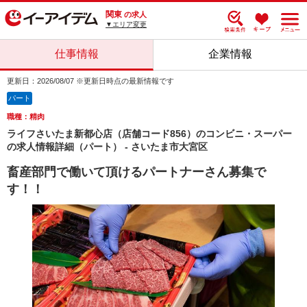
関東
の求人
▼エリア変更
仕事情報
企業情報
更新日：2026/08/07 ※更新日時点の最新情報です
パート
職種：精肉
ライフさいたま新都心店（店舗コード856）のコンビニ・スーパー
の求人情報詳細（パート） - さいたま市大宮区
畜産部門で働いて頂けるパートナーさん募集で
す！！