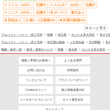
ミドル（40代～）活躍中
エルダー（50代～）活躍中
シニア（60代～）活躍中
ボーナス・賞与あり
昇給あり
週2～3日勤務OK
扶養内勤務OK
もっと見る
アルバイト・バイト・求人TOP
関東
埼玉県
さいたま市大宮区
ライフ
アルバイト・バイト・求人TOP
埼玉県の路線
ＪＲ埼京線
北与野駅
ラ
職種・条件一覧
販売・接客サービス
関東
埼玉県
さいたま市大宮区
掲載ご希望のお客様へ
よくある質問
お問い合わせ
利用規約
リンクについて
プライバシーポリシー
Cookieポリシー
個人情報保護方針
メールサービスについて
サイト運営会社
サイトマップ