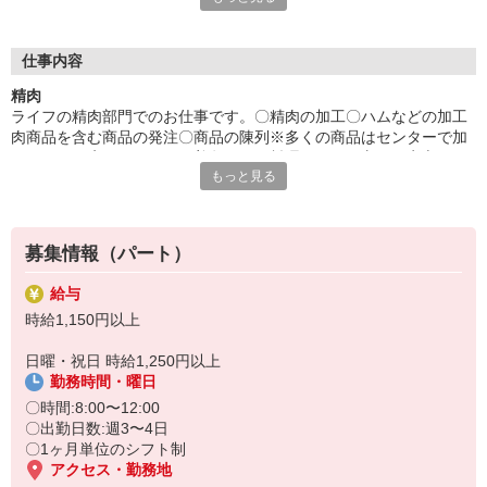
のコクーン内にあるライフになります。
■ライフで働くと
仕事内容
〇従業員向けの割引あります〇有休ももちろん使えます〇良いお
精肉
肉を見分けられるようになります〇パートナーさんは日・祝日に
ライフの精肉部門でのお仕事です。〇精肉の加工〇ハムなどの加工
勤務すると、時給+100円！
肉商品を含む商品の発注〇商品の陳列※多くの商品はセンターで加
工されてお店に届くので、普段あまり料理をしない方でも安心して
もっと見る
ご応募下さい！
募集情報（パート）
給与
時給1,150円以上
日曜・祝日 時給1,250円以上
勤務時間・曜日
〇時間:8:00〜12:00
〇出勤日数:週3〜4日
〇1ヶ月単位のシフト制
アクセス・勤務地