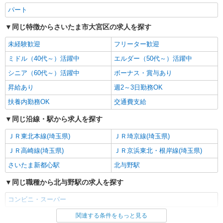
パート
同じ特徴からさいたま市大宮区の求人を探す
未経験歓迎
フリーター歓迎
ミドル（40代～）活躍中
エルダー（50代～）活躍中
シニア（60代～）活躍中
ボーナス・賞与あり
昇給あり
週2～3日勤務OK
扶養内勤務OK
交通費支給
同じ沿線・駅から求人を探す
ＪＲ東北本線(埼玉県)
ＪＲ埼京線(埼玉県)
ＪＲ高崎線(埼玉県)
ＪＲ京浜東北・根岸線(埼玉県)
さいたま新都心駅
北与野駅
同じ職種から北与野駅の求人を探す
コンビニ・スーパー
関連する条件をもっと見る
同じ雇用形態から北与野駅の求人を探す