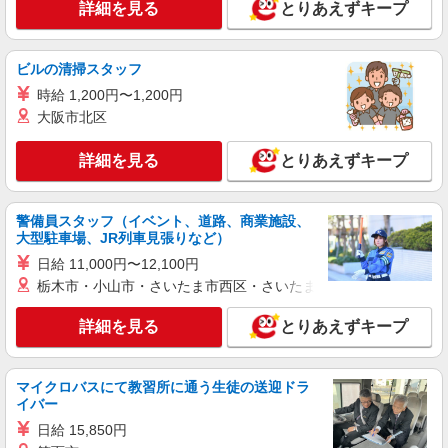
詳細を見る
とりあえずキープ
円 17:00〜＋100円
埼玉県さいたま市大宮区錦町630 JR大宮駅ル
ミネ2 1階
ビルの清掃スタッフ
時給 1,200円〜1,200円
詳細を見る
キープ
大阪市北区
詳細を見る
とりあえずキープ
警備員スタッフ（イベント、道路、商業施設、
大型駐車場、JR列車見張りなど）
日給 11,000円〜12,100円
栃木市・小山市・さいたま市西区・さいたま市岩槻区・久喜市・
詳細を見る
とりあえずキープ
マイクロバスにて教習所に通う生徒の送迎ドラ
イバー
日給 15,850円