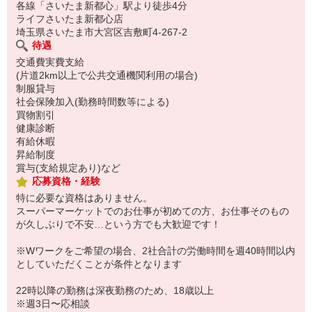
各線「さいたま新都心」駅より徒歩4分
ライフさいたま新都心店
埼玉県さいたま市大宮区吉敷町4-267-2
待遇
交通費実費支給
(片道2km以上で公共交通機関利用の場合)
制服貸与
社会保険加入(勤務時間数等による)
買物割引
健康診断
有給休暇
昇給制度
賞与(支給規定あり)など
応募資格・経験
特に必要な資格はありません。
スーパーマーケットでのお仕事が初めての方、お仕事そのもの
が久しぶりで不安…という方でも大歓迎です！
※Wワークをご希望の場合、2社合計の労働時間を週40時間以内
としていただくことが条件となります
22時以降の勤務は深夜勤務のため、18歳以上
※週3日〜応相談