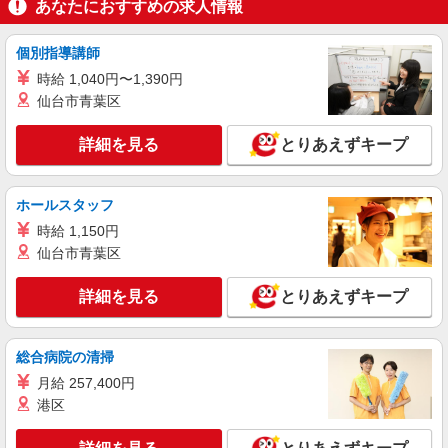
ライフさいたま新都心店（店舗コード856）
あなたにおすすめの求人情報
作業場清掃
時給1,150円以上
個別指導講師
ライフさいたま新都心店 埼玉県さいたま市大
時給 1,040円〜1,390円
宮区吉敷町4-267-2
仙台市青葉区
詳細を見る
キープ
詳細を見る
とりあえずキープ
パート
ライフさいたま新都心店（店舗コード856）
ホールスタッフ
レジ
時給 1,150円
時給1,150円以上
仙台市青葉区
ライフさいたま新都心店 埼玉県さいたま市大
宮区吉敷町4-267-2
詳細を見る
とりあえずキープ
詳細を見る
キープ
総合病院の清掃
月給 257,400円
アルバイト
パート
沖縄宝島
港区
接客・販売スタッフ