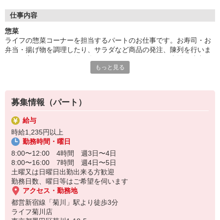
■がんばり次第でボーナス有
仕事内容
ライフのパート求人はボーナスあり！規定の等級に達したパート
惣菜
さんには、そのがんばりに「ありがとう」の気持ちをこめてボー
ライフの惣菜コーナーを担当するパートのお仕事です。お寿司・お
ナスを支給いたします。等級が上がれば時給が上がりさらにボー
弁当・揚げ物を調理したり、サラダなど商品の発注、陳列を行いま
ナスもゲットできるので、がんばりが目に見えてやる気もますま
す。お客さまにお買い物を楽しんでいただけるよう、売場を演出す
すアップ！無理のないパート勤務でもやりがいを得られます。
もっと見る
るのも大事なお仕事！自分のお買い物経験や家庭料理の延長で始め
やすい！主婦さんなどさまざまな方が活躍中です！
募集情報（パート）
給与
時給1,235円以上
勤務時間・曜日
8:00〜12:00 4時間 週3日〜4日
8:00〜16:00 7時間 週4日〜5日
土曜又は日曜日出勤出来る方歓迎
勤務日数、曜日等はご希望を伺います
アクセス・勤務地
都営新宿線「菊川」駅より徒歩3分
ライフ菊川店