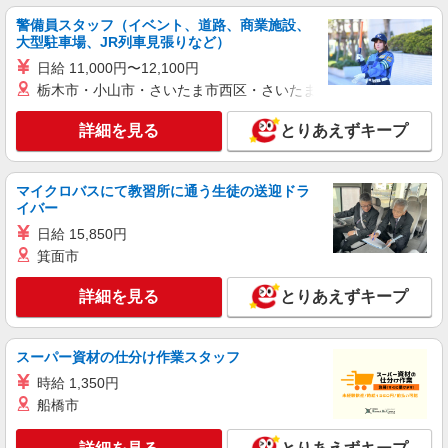
警備員スタッフ（イベント、道路、商業施設、
詳細を見る
キープ
大型駐車場、JR列車見張りなど）
NEW
日給 11,000円〜12,100円
パート
栃木市・小山市・さいたま市西区・さいたま市岩槻区・久喜市・
ライフ菊川店（店舗コード882）
デイリー・加工食品
詳細を見る
とりあえずキープ
時給1,235円以上
ライフ菊川店 東京都墨田区菊川1-18-5
マイクロバスにて教習所に通う生徒の送迎ドラ
イバー
詳細を見る
キープ
日給 15,850円
NEW
箕面市
パート
セントラルスクエア押上駅前店（店舗コード621）
詳細を見る
とりあえずキープ
チーズハウス
時給1,235円以上 日曜祝日 時給1,335円以上
セントラルスクエア押上駅前店 東京都墨田区
スーパー資材の仕分け作業スタッフ
押上1-10-3
時給 1,350円
船橋市
詳細を見る
キープ