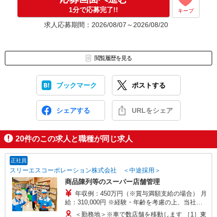
1分で応募完了!!
キープ
求人応募期間：2026/08/07～2026/08/20
閲覧履歴を見る
ブックマーク
ポストする
シェアする
URLをシェア
20
件のこの求人と職種が同じ求人
正社員
スリーエスコーポレーション株式会社 ＜中途採用＞
商品陳列等のスーパー店舗管理
年収例：450万円（※賞与満額支給の場合） 月
給：310,000円 ※経験・年齢を考慮の上、当社規
定により決定いたします ※昇給・賞与は業績、実
＜勤務地＞※車で数店舗を移動します ［1］東