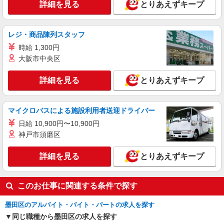
時給1,260円
詳細を見る
とりあえずキープ
ライフ菊川店 東京都墨田区菊川1-18-5
レジ・商品陳列スタッフ
詳細を見る
キープ
時給 1,300円
NEW
大阪市中央区
パート
セントラルスクエア押上駅前店（店舗コード621）
詳細を見る
とりあえずキープ
青果
時給1,305円以上
セントラルスクエア押上駅前店 東京都墨田区
マイクロバスによる施設利用者送迎ドライバー
押上1-10-3
日給 10,900円〜10,900円
神戸市須磨区
詳細を見る
キープ
詳細を見る
とりあえずキープ
このお仕事に関連する条件で探す
墨田区のアルバイト・バイト・パートの求人を探す
同じ職種から墨田区の求人を探す