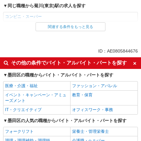
同じ職種から菊川(東京)駅の求人を探す
コンビニ・スーパー
関連する条件をもっと見る
同じ雇用形態から菊川(東京)駅の求人を探す
パート
同じ特徴から菊川(東京)駅の求人を探す
ID：AE0805844676
未経験歓迎
フリーター歓迎
その他の条件でバイト・アルバイト・パートを探す
ミドル（40代～）活躍中
エルダー（50代～）活躍中
墨田区の職種からバイト・アルバイト・パートを探す
シニア（60代～）活躍中
ボーナス・賞与あり
医療・介護・福祉
ファッション・アパレル
昇給あり
週2～3日勤務OK
イベント・キャンペーン・アミュ
教育・保育
扶養内勤務OK
交通費支給
ーズメント
同じ職種から求人を探す
IT・クリエイティブ
オフィスワーク・事務
販売・接客サービス
墨田区の人気の職種からバイト・アルバイト・パートを探す
コンビニ・スーパー
フォークリフト
栄養士・管理栄養士
同じ特徴から求人を探す
調理・調理補助・調理師
介護職・ヘルパー