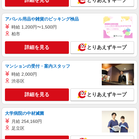
詳細を見る
とりあえずキープ
NEW
パート
ライフ錦糸町駅前店（店舗コード613）
鮮魚
アパレル用品や雑貨のピッキング検品
時給1,300円以上
時給 1,200円〜1,500円
ライフ錦糸町駅前店 東京都墨田区錦糸2-2-1
柏市
詳細を見る
詳細を見る
キープ
とりあえずキープ
NEW
パート
マンションの受付・案内スタッフ
ライフ菊川店（店舗コード882）
時給 2,000円
鮮魚
渋谷区
時給1,235円以上
ライフ菊川店 東京都墨田区菊川1-18-5
詳細を見る
とりあえずキープ
詳細を見る
キープ
大学病院の中材滅菌
NEW
パート
月給 254,160円
ライフ菊川店（店舗コード882）
足立区
レジ