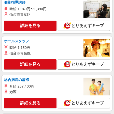
個別指導講師
ライフ錦糸町駅前店（店舗コード613）
時給 1,040円〜1,390円
作業場清掃
仙台市青葉区
時給1,235円以上
ライフ錦糸町駅前店 東京都墨田区錦糸2-2-1
詳細を見る
とりあえずキープ
詳細を見る
キープ
ホールスタッフ
NEW
パート
時給 1,150円
セントラルスクエア押上駅前店（店舗コード621）
仙台市青葉区
デイリー・加工食品
時給1,235円以上
詳細を見る
とりあえずキープ
セントラルスクエア押上駅前店 東京都墨田区
押上1-10-3
総合病院の清掃
詳細を見る
キープ
月給 257,400円
港区
NEW
パート
ライフ菊川店（店舗コード882）
詳細を見る
とりあえずキープ
ベーカリー