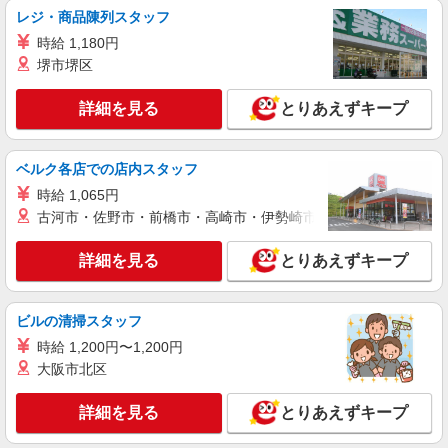
時給1,235円以上
レジ・商品陳列スタッフ
ライフ菊川店 東京都墨田区菊川1-18-5
時給 1,180円
堺市堺区
詳細を見る
キープ
詳細を見る
とりあえずキープ
NEW
アルバイト
セントラルスクエア押上駅前店（店舗コード621）
作業場清掃
ベルク各店での店内スタッフ
時給1,235円 高校生 時給1,235円 高校生は21時
時給 1,065円
45分まで
古河市・佐野市・前橋市・高崎市・伊勢崎市・太田市・館林市・
セントラルスクエア押上駅前店 東京都墨田区
押上1-10-3
詳細を見る
とりあえずキープ
詳細を見る
キープ
ビルの清掃スタッフ
NEW
パート
時給 1,200円〜1,200円
ライフ東向島店（店舗コード841）
大阪市北区
日用雑貨
時給1,235円以上
詳細を見る
とりあえずキープ
ライフ東向島店 東京都墨田区東向島4-3-7