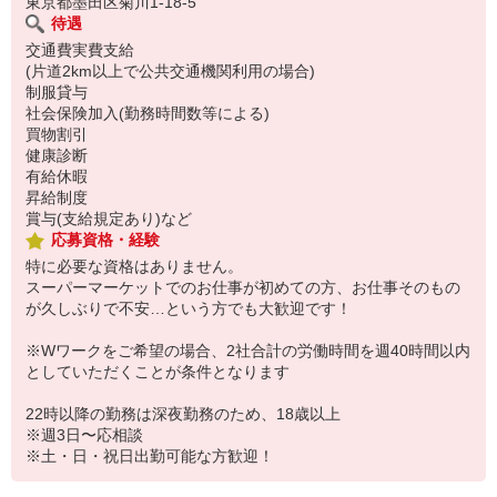
東京都墨田区菊川1-18-5
待遇
交通費実費支給
(片道2km以上で公共交通機関利用の場合)
制服貸与
社会保険加入(勤務時間数等による)
買物割引
健康診断
有給休暇
昇給制度
賞与(支給規定あり)など
応募資格・経験
特に必要な資格はありません。
スーパーマーケットでのお仕事が初めての方、お仕事そのもの
が久しぶりで不安…という方でも大歓迎です！
※Wワークをご希望の場合、2社合計の労働時間を週40時間以内
としていただくことが条件となります
22時以降の勤務は深夜勤務のため、18歳以上
※週3日〜応相談
※土・日・祝日出勤可能な方歓迎！