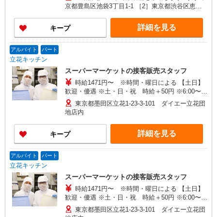
績等によります ※初年度は賞与を在籍期間に応じ
京都豊島区池袋3丁目1-1 ［2］東京都渋谷区恵比
て支給するため、 入社時期によっては年収例と
寿4-20-7 恵比寿ガーデンプレイス センタープラ
同額にならない場合があります 2年目以降の賞
ザB2 ［3］神奈川県川崎市高津区溝口5-24-8
詳細を見る
キープ
与は満額支給となります
［4］東京都墨田区押上1丁目10-3 ［5］東京都練
馬区石神井町4-3-2 ［6］東京都世田谷区桜新町2丁
目23-1 ［7］東京都渋谷区東1-26-22 ＜面接地＞
アルバイト
パート
東京都港区芝浦3-20-2 山楽ビル7階 （JR「田町」
立花キッチン
駅[芝浦口]から徒歩約6分）
スーパーマーケットの接客販売スタッフ
時給1471円〜 ※時間・曜日による 【土日】
歓迎・優遇 ※土・日・祝 時給＋50円 ※6:00〜
8:00 時給＋300円 ※8:00〜9:00 時給＋150円
東京都墨田区立花1-23-3-101 ダイエー立花団
※22:00以降 基本時給より25％UP
地店内
詳細を見る
キープ
アルバイト
パート
立花キッチン
スーパーマーケットの接客販売スタッフ
時給1471円〜 ※時間・曜日による 【土日】
歓迎・優遇 ※土・日・祝 時給＋50円 ※6:00〜
8:00 時給＋300円 ※8:00〜9:00 時給＋150円
東京都墨田区立花1-23-3-101 ダイエー立花団
※22:00以降 基本時給より25％UP