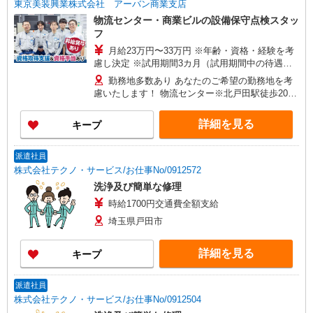
東京美装興業株式会社 アーバン商業支店
物流センター・商業ビルの設備保守点検スタッ
フ
月給23万円〜33万円 ※年齢・資格・経験を考
慮し決定 ※試用期間3カ月（試用期間中の待遇の
差異はありません） ★残業が発生した場合は全額
勤務地多数あり あなたのご希望の勤務地を考
支給 【別途、各種手当有】 ・技術手当：各種資格
慮いたします！ 物流センター※北戸田駅徒歩20分
取得に伴い、最大月70,000円 ・扶養手当：最大月
埼玉県戸田市美女木東2丁目5番1号 商業施設※い
18,000円 ・宿直手当：1回あたり2,500円 ・深夜手
ずれも駅チカで通勤便利 【新宿】 東京都新宿区新
詳細を見る
キープ
当割増あり：22時〜翌5時の間の業務対応時に支給
宿3-1-26 【渋谷】 東京都渋谷区神南1-21-3 【上
【技術手当について】 電気主任技術者1種・2種
野】 東京都台東区上野6-15-1 【錦糸町】 東京都
（月30,000円）、3種（月15,000円） 電気工事士2
墨田区江東橋3-9-10 【吉祥寺】 東京都武蔵野市吉
派遣社員
種（月5,000円） 建築物環境衛生管理技術者（月
祥寺南町1-7-1 【国分寺】 東京都国分寺市南町3-
株式会社テクノ・サービス/お仕事No/0912572
7,000円） 冷凍機械責任者3種（月3,000円）
20-3 【町田】 東京都町田市原町田6-1-6 東京都町
洗浄及び簡単な修理
田市原町田6-2-6 【大宮】 埼玉県さいたま市大宮
時給1700円交通費全額支給
区桜木町2-3 その他 東京都港区※高輪ゲートウェ
イ駅直結。（竣工したばかりの新築大型物件） 東
埼玉県戸田市
京都港区海岸1丁目※竹芝駅徒歩3分（オフィス・
商業ビル）
詳細を見る
キープ
派遣社員
株式会社テクノ・サービス/お仕事No/0912504