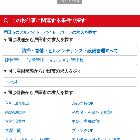
もっと見る
株式会社エービス
下水処理場の設備メンテナンス
月給235,500円〜264,500円 （年収例） 年収
このお仕事に関連する条件で探す
320万（1年目未経験者、資格なし） 年収360万(1
年目経験者、有資格者）→例）経験５年以上、電
戸田市のアルバイト・バイト・パートの求人を探す
埼玉県戸田市笹目5-37-14 荒川水循環センタ
験三種、その他資格保有者 ※経験・能力による ※
ー
同じ職種から戸田市の求人を探す
上記月給は一律深夜割増手当を含んでいます ※日
勤のみの場合は220,500円〜249,500円
清掃・警備・ビルメンテナンス・設備管理すべて
詳細を見る
キープ
建物管理・設備管理・マンション管理員
同じ雇用形態から戸田市の求人を探す
正社員
同じ特徴から戸田市の求人を探す
入社日応相談
Web面接OK
未経験歓迎
経験者・有資格者歓迎
女性活躍中
主婦・主夫歓迎
学歴不問
ブランクOK
ミドル（40代～）活躍中
エルダー（50代～）活躍中