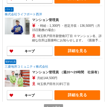
パート
株式会社ライフポート西洋
マンション管理員
・時給：1,300円 ・想定月収：136,500円（月
15日勤務の場合）
埼玉県戸田市新曽南3丁目 ※マンション名、詳
細な住所は面接時にお知らせします。 《面接予定
地》 弊社 北関東支店 埼玉県さいたま市大宮区
桜木町2-340-1 ウノビル 3階 □■ 現場の声 ■□ ◎
詳細を見る
キープ
自分のペースで働けるのが気に入っています。 ◎
お住まいの方と毎朝あいさつを交わすことで 元気
が出ます。 ●現役時代のようにフルタイムでしっ
契約社員
かり働きたい。 ●１つの現場を任せてもらうの
三菱地所コミュニティ株式会社
で、やりがいを感じます。 ●これまでいろいろな
マンション管理員 （週20〜29時間 社保有）
会社で働いてきましたが 支店の担当の方は人当た
月給144,500円
りが良く、些細なこと でも気軽に相談できます。
●難しいトラブルが発生した場合は、支店の 担当
埼玉県戸田市川岸1丁目
者が早急に対応してくれます！ す。 ●いつでも先
輩社員に相談できるので未経験でしたが、心配は
詳細を見る
キープ
ありませんでした。
正社員