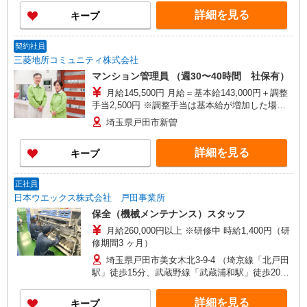
詳細を見る
キープ
契約社員
三菱地所コミュニティ株式会社
マンション管理員 （週30〜40時間 社保有）
月給145,500円 月給＝基本給143,000円＋調整
手当2,500円 ※調整手当は基本給が増加した場
合、 総額が変わらないよう同額を減額します。
埼玉県戸田市新曽
詳細を見る
キープ
正社員
日本ウエックス株式会社 戸田事業所
保全（機械メンテナンス）スタッフ
月給260,000円以上 ※研修中 時給1,400円（研
修期間3 ヶ月）
埼玉県戸田市美女木北3-9-4 （埼京線「北戸田
駅」徒歩15分、武蔵野線「武蔵浦和駅」徒歩20
分） ※車通勤OK！駐車場も完備しています ※転
勤は原則としてありません
詳細を見る
キープ