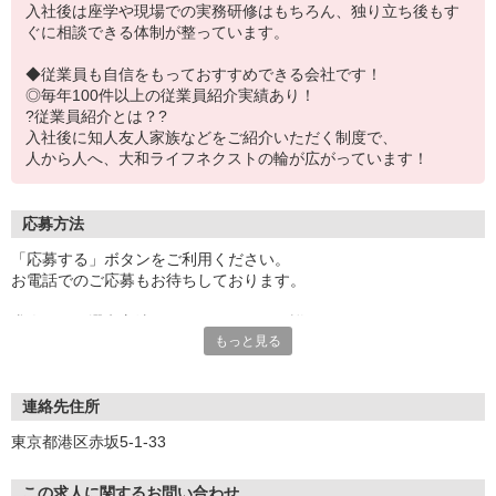
入社後は座学や現場での実務研修はもちろん、独り立ち後もす
ぐに相談できる体制が整っています。
◆従業員も自信をもっておすすめできる会社です！
◎毎年100件以上の従業員紹介実績あり！
?従業員紹介とは？?
入社後に知人友人家族などをご紹介いただく制度で、
人から人へ、大和ライフネクストの輪が広がっています！
応募方法
「応募する」ボタンをご利用ください。
お電話でのご応募もお待ちしております。
求人により選考方法が異なりますので、詳細につきましては、
もっと見る
ご応募後にお電話かメールにて丁寧にご案内します。
2〜3営業日以内にご連絡差し上げますので、今しばらくお待ちくだ
さい！
※お電話の場合は050-1748-5339よりお掛けいたします。
連絡先住所
東京都港区赤坂5-1-33
＼応募から内定まで平均2週間！／
※今年度実績
この求人に関するお問い合わせ