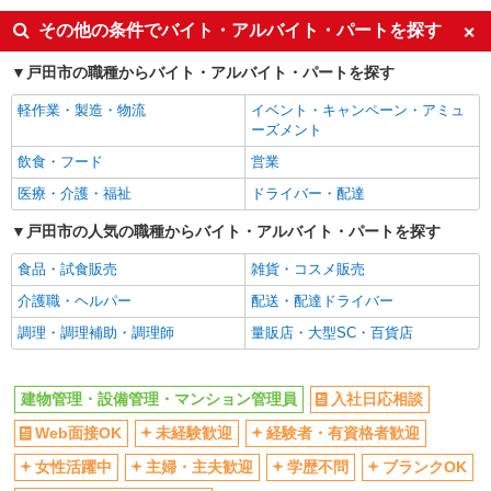
入社日応相談
Web面接OK
その他の条件でバイト・アルバイト・パートを探す
未経験歓迎
経験者・有資格者歓迎
戸田市の職種からバイト・アルバイト・パートを探す
女性活躍中
主婦・主夫歓迎
軽作業・製造・物流
イベント・キャンペーン・アミュ
学歴不問
ブランクOK
ーズメント
ミドル（40代～）活躍中
エルダー（50代～）活躍中
飲食・フード
営業
シニア（60代～）活躍中
禁煙・分煙
医療・介護・福祉
ドライバー・配達
駅直結・駅チカ
上場企業・上場企業のグループ会
戸田市の人気の職種からバイト・アルバイト・パートを探す
社
残業ほぼなし
転勤なし
食品・試食販売
雑貨・コスメ販売
交通費支給
社会保険あり
介護職・ヘルパー
配送・配達ドライバー
退職金・財形貯蓄制度あり
社割・特典あり
調理・調理補助・調理師
量販店・大型SC・百貨店
制服貸与
研修制度あり
同じ職種から求人を探す
建物管理・設備管理・マンション管理員
入社日応相談
Web面接OK
未経験歓迎
経験者・有資格者歓迎
清掃・警備・ビルメンテナンス・設備管理
建物管理・設備管理・マンション管理員
女性活躍中
主婦・主夫歓迎
学歴不問
ブランクOK