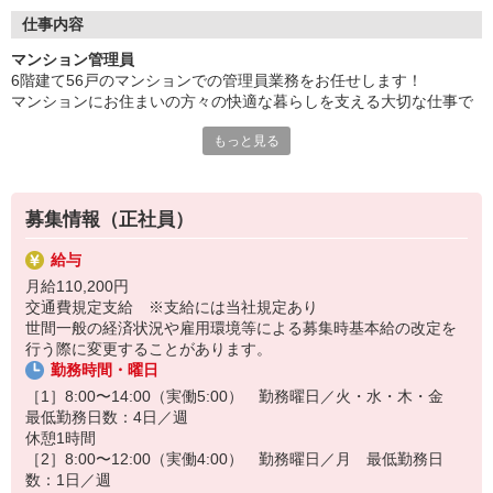
験をそのまま活かせます。
仕事内容
日々の積み重ねが、お住まいの安心につながり、
マンション管理員
「いつもありがとう」と声をかけていただける嬉しさはひとしお
6階建て56戸のマンションでの管理員業務をお任せします！
です。
マンションにお住まいの方々の快適な暮らしを支える大切な仕事で
す。
残業ほぼなし！勤務地もご自宅近くを考慮！
もっと見る
さらに、充実の研修とフォロー体制で、
具体的には
管理員としてスキルアップできる環境が整っています。
・受付業務（来訪者の応対、お住まいのお客様からのお問い合わ
せ・ご相談など）
安定も、やりがいも、どちらも手に入る！
募集情報（正社員）
・共用部分の清掃（エントランス・エレベーター内・廊下・階段・
大手グループの基盤のもと、地域に貢献できる仕事、始めません
ゴミ置場など）
か。
給与
・館内や敷地内の点検、巡回
月給110,200円
・管理組合運営補助（理事会や総会の出席、事前準備など）
交通費規定支給 ※支給には当社規定あり
・事務業務
世間一般の経済状況や雇用環境等による募集時基本給の改定を
行う際に変更することがあります。
勤務時間・曜日
［1］8:00〜14:00（実働5:00） 勤務曜日／火・水・木・金
最低勤務日数：4日／週
休憩1時間
［2］8:00〜12:00（実働4:00） 勤務曜日／月 最低勤務日
数：1日／週