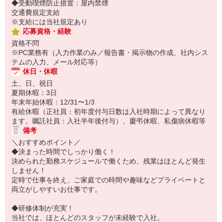
◆受動喫煙防止措置：屋内禁煙
交通費規定支給
※支給には当社規定あり
応募資格・経験
資格不問
※PC業務有（入力作業のみ／報告書・掲示物の作成、社内シス
テムの入力、メール対応等）
休日・休暇
土、日、祝日
夏期休暇：3日
年末年始休暇：12/31〜1/3
有給休暇（正社員：初年度付与日数は入社時期によって異なり
ます。嘱託社員：入社半年後付与）、慶弔休暇、私傷病休暇等
備考
＼おすすめポイント／
◆決まった時間でしっかり働く！
決められた勤務スケジュールで働くため、残業はほとんど発生
しません！
定時で仕事を終え、ご家庭での時間や趣味などプライベートと
両立がしやすいお仕事です。
◆研修体制が充実！
当社では、ほとんどのスタッフが未経験で入社。