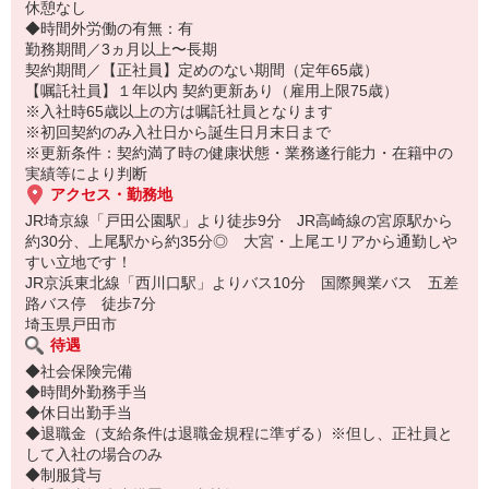
休憩なし
◆時間外労働の有無：有
勤務期間／3ヵ月以上〜長期
契約期間／【正社員】定めのない期間（定年65歳）
【嘱託社員】１年以内 契約更新あり（雇用上限75歳）
※入社時65歳以上の方は嘱託社員となります
※初回契約のみ入社日から誕生日月末日まで
※更新条件：契約満了時の健康状態・業務遂行能力・在籍中の
実績等により判断
アクセス・勤務地
JR埼京線「戸田公園駅」より徒歩9分 JR高崎線の宮原駅から
約30分、上尾駅から約35分◎ 大宮・上尾エリアから通勤しや
すい立地です！
JR京浜東北線「西川口駅」よりバス10分 国際興業バス 五差
路バス停 徒歩7分
埼玉県戸田市
待遇
◆社会保険完備
◆時間外勤務手当
◆休日出勤手当
◆退職金（支給条件は退職金規程に準ずる）※但し、正社員と
して入社の場合のみ
◆制服貸与