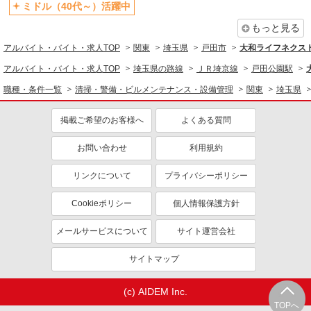
ミドル（40代～）活躍中
同じ特徴から求人を探す
もっと見る
未経験歓迎
ミドル（40代～）活躍中
アルバイト・バイト・求人TOP
関東
埼玉県
戸田市
大和ライフネクスト
上場企業・上場企業のグループ会
交通費支給
社
アルバイト・バイト・求人TOP
埼玉県の路線
ＪＲ埼京線
戸田公園駅
社会保険あり
職種・条件一覧
清掃・警備・ビルメンテナンス・設備管理
関東
埼玉県
掲載ご希望のお客様へ
よくある質問
お問い合わせ
利用規約
リンクについて
プライバシーポリシー
Cookieポリシー
個人情報保護方針
メールサービスについて
サイト運営会社
サイトマップ
(c) AIDEM Inc.
TOPへ