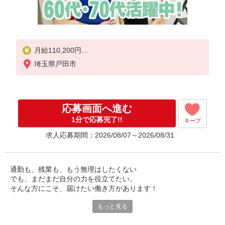
月給110,200円
交通費規定支給 ※支給には当社規定あり
埼玉県戸田市
世間一般の経済状況や雇用環境等による募集時基本
給の改定を行う際に変更することがあります。
応募画面へ進む
1分で応募完了!!
キープ
求人応募期間：2026/08/07～2026/08/31
通勤も、残業も、もう無理はしたくない
でも、まだまだ自分の力を役立てたい。
そんな方にこそ、届けたい働き方があります！
もっと見る
大和ハウスグループが運営する、マンション管理のお仕事です。
共用部の巡回・点検や簡単な清掃、住民対応など、これまでの経