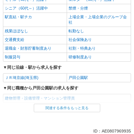
シニア（60代～）活躍中
禁煙・分煙
駅直結・駅チカ
上場企業・上場企業のグループ会
社
残業ほぼなし
転勤なし
交通費支給
社会保険あり
退職金・財形貯蓄制度あり
社割・特典あり
制服貸与
研修制度あり
同じ沿線・駅から求人を探す
ＪＲ埼京線(埼玉県)
戸田公園駅
同じ職種から戸田公園駅の求人を探す
建物管理・設備管理・マンション管理員
関連する条件をもっと見る
同じ雇用形態から戸田公園駅の求人を探す
正社員
同じ特徴から戸田公園駅の求人を探す
ID：AE0807969935