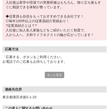
入社後は座学や現場での実務研修はもちろん、独り立ち後もす
ぐに相談できる体制が整っています。
◆従業員も自信をもっておすすめできる会社です！
◎毎年100件以上の従業員紹介実績あり！
?従業員紹介とは？?
入社後に知人友人家族などをご紹介いただく制度で、
人から人へ、大和ライフネクストの輪が広がっています！
応募方法
「応募する」ボタンをご利用ください。
お電話でのご応募もお待ちしております。
求人により選考方法が異なりますので、詳細につきましては、
もっと見る
ご応募後にお電話かメールにて丁寧にご案内します。
2〜3営業日以内にご連絡差し上げますので、今しばらくお待ちくだ
さい！
※お電話の場合は050-1748-5339よりお掛けいたします。
連絡先住所
東京都港区赤坂5-1-33
＼応募から内定まで平均2週間！／
※今年度実績
この求人に関するお問い合わせ