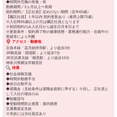
◆時間外労働の有無：有
勤務期間／3ヵ月以上〜長期
契約期間／【正社員】定めのない期間（定年65歳）
【嘱託社員】１年以内 契約更新あり（雇用上限75歳）
※入社時65歳以上の方は嘱託社員となります
※初回契約のみ入社日から誕生日月末日まで
※更新条件：契約満了時の健康状態・業務遂行能力・在籍中の
実績等により判断
アクセス・勤務地
京急本線「花月総持寺駅」より徒歩3分
JR鶴見線「国道駅」より徒歩7分
JR京浜東北線「鶴見駅」より徒歩15分
神奈川県横浜市鶴見区
待遇
◆社会保険完備
◆時間外勤務手当
◆休日出勤手当
◆退職金（支給条件は退職金規程に準ずる）※但し、正社員と
して入社の場合のみ
◆制服貸与
◆受動喫煙防止措置：屋内禁煙
交通費規定支給
※支給には当社規定あり