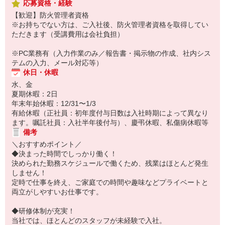
応募資格・経験
【歓迎】防火管理者資格
※お持ちでない方は、ご入社後、防火管理者資格を取得してい
ただきます（受講費用は会社負担）
※PC業務有（入力作業のみ／報告書・掲示物の作成、社内シス
テムの入力、メール対応等）
休日・休暇
水、金
夏期休暇：2日
年末年始休暇：12/31〜1/3
有給休暇（正社員：初年度付与日数は入社時期によって異なり
ます。嘱託社員：入社半年後付与）、慶弔休暇、私傷病休暇等
備考
＼おすすめポイント／
◆決まった時間でしっかり働く！
決められた勤務スケジュールで働くため、残業はほとんど発生
しません！
定時で仕事を終え、ご家庭での時間や趣味などプライベートと
両立がしやすいお仕事です。
◆研修体制が充実！
当社では、ほとんどのスタッフが未経験で入社。