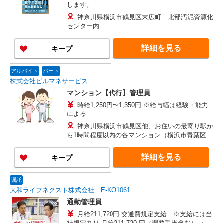
します。
神奈川県横浜市鶴見区末広町 北部汚泥資源化
センター内
詳細を見る
キープ
アルバイト
パート
株式会社ビルマネサービス
マンション【代行】管理員
時給1,250円〜1,350円 ※給与幅は経験・能力
による
神奈川県横浜市鶴見区他、お住いの最寄り駅か
ら1時間程度以内の各マンション（横浜市青葉区、
横浜市旭区、横浜市泉区、横浜市磯子区、横浜市
神奈川区、横浜市金沢区、横浜市港南区、横浜市
詳細を見る
キープ
港北区、横浜市栄区、横浜市瀬谷区、横浜市都筑
区、横浜市戸塚区、横浜市中区、横浜市西区、横
浜市保土ケ谷区、横浜市南区、横浜市緑区、川崎
嘱託
市麻生区他、川崎市川崎区、川崎市幸区、川崎市
大和ライフネクスト株式会社 E-KO1061
高津区、川崎市多摩区、川崎市中原区、川崎市宮
通勤管理員
前区など）
月給211,720円 交通費規定支給 ※支給には当
社規定あり 月給211,720 円（調整手当含む） ・調