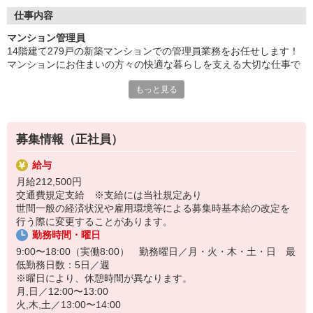
験をそのまま活かせます。
仕事内容
日々の積み重ねが、お住まいの安心につながり、
マンション管理員
「いつもありがとう」と声をかけていただける嬉しさはひとしお
14階建て279戸の新築マンションでの管理員業務をお任せします！
です。
マンションにお住まいの方々の快適な暮らしを支える大切な仕事で
す。
残業ほぼなし！勤務地もご自宅近くを考慮！
もっと見る
さらに、充実の研修とフォロー体制で、
具体的には
管理員としてスキルアップできる環境が整っています。
・受付業務（来訪者の応対、お住まいのお客様からのお問い合わ
せ・ご相談など）
安定も、やりがいも、どちらも手に入る！
募集情報（正社員）
・共用部分の清掃（エントランス・エレベーター内・廊下・階段・
大手グループの基盤のもと、地域に貢献できる仕事、始めません
ゴミ置場など）
か。
給与
・館内や敷地内の点検、巡回
月給212,500円
・管理組合運営補助（理事会や総会の出席、事前準備など）
交通費規定支給 ※支給には当社規定あり
・事務業務
世間一般の経済状況や雇用環境等による募集時基本給の改定を
行う際に変更することがあります。
勤務時間・曜日
9:00〜18:00（実働8:00） 勤務曜日／月・火・木・土・日 最
低勤務日数：5日／週
※曜日により、休憩時間が異なります。
月,日／12:00〜13:00
火,木,土／13:00〜14:00