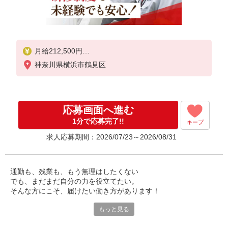
月給212,500円
交通費規定支給 ※支給には当社規定あり
神奈川県横浜市鶴見区
世間一般の経済状況や雇用環境等による募集時基本
給の改定を行う際に変更することがあります。
応募画面へ進む
1分で応募完了!!
キープ
求人応募期間：2026/07/23～2026/08/31
通勤も、残業も、もう無理はしたくない
でも、まだまだ自分の力を役立てたい。
そんな方にこそ、届けたい働き方があります！
もっと見る
大和ハウスグループが運営する、マンション管理のお仕事です。
共用部の巡回・点検や簡単な清掃、住民対応など、これまでの経