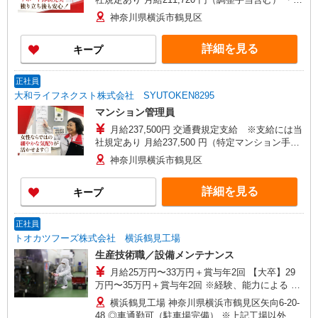
整手当：15,720円／月 ★賞与有（年2回） 世間一
神奈川県横浜市鶴見区
般の経済状況や雇用環境等による募集時基本給の
改定を行う際に変更することがあります。
詳細を見る
キープ
正社員
大和ライフネクスト株式会社 SYUTOKEN8295
マンション管理員
月給237,500円 交通費規定支給 ※支給には当
社規定あり 月給237,500 円（特定マンション手当
含む） ・特定マンション手当：25,000円／月 世間
神奈川県横浜市鶴見区
一般の経済状況や雇用環境等による募集時基本給
の改定を行う際に変更することがあります。
詳細を見る
キープ
正社員
トオカツフーズ株式会社 横浜鶴見工場
生産技術職／設備メンテナンス
月給25万円〜33万円＋賞与年2回 【大卒】29
万円〜35万円＋賞与年2回 ※経験、能力による ※
時間外手当は別途、全額支給 ＜賃金内訳＞ 月額
横浜鶴見工場 神奈川県横浜市鶴見区矢向6-20-
（基本給）：22万円〜30万円 ※【大卒】26万
48 ◎車通勤可（駐車場完備） ※上記工場以外に