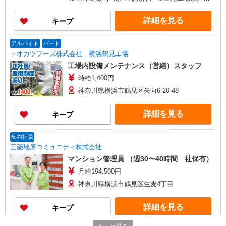
円〜32万円 その他固定手当/月3万円 ＜年収例＞
も、 都筑工場、千葉柏工場、八千代工場、狭山
・660万円／35歳／リーダー職（月給32万円＋各
工場、川口工場、足利工場への配属の可能性あり
詳細を見る
キープ
種手当＋賞与） ・520万円／30歳／サブリーダー
※基本的には、転居を伴う異動はありません。
職（月給29万5000円＋各種手当＋賞与） ※他手当
（ただし、通勤時間が90分以内であれば異動の可
あり 時間外手当（全額支給）、深夜手当（全額支
能性あり）
アルバイト
パート
給）、出張手当、役職手当、技能手当、資格手当
トオカツフーズ株式会社 横浜鶴見工場
子ども手当（3歳未満：1人につき月2万円／3歳以
工場内設備メンテナンス（営繕）スタッフ
上：1人につき月1万円）
時給1,400円
神奈川県横浜市鶴見区矢向6-20-48
詳細を見る
キープ
契約社員
三菱地所コミュニティ株式会社
マンション管理員 （週30〜40時間 社保有）
月給194,500円
神奈川県横浜市鶴見区生麦4丁目
詳細を見る
キープ