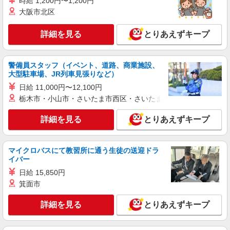
時給 1,200円〜1,200円
大阪市北区
詳細を見る
とりあえずキープ
警備員スタッフ（イベント、道路、商業施設、
大型駐車場、JR列車見張りなど）
日給 11,000円〜12,100円
栃木市・小山市・さいたま市西区・さいたま市岩槻区・久喜市・
詳細を見る
とりあえずキープ
マイクロバスにて教習所に通う生徒の送迎ドラ
イバー
日給 15,850円
箕面市
詳細を見る
とりあえずキープ