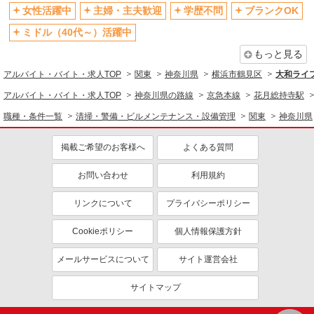
女性活躍中
主婦・主夫歓迎
学歴不問
ブランクOK
同じ特徴から求人を探す
ミドル（40代～）活躍中
未経験歓迎
ミドル（40代～）活躍中
もっと見る
上場企業・上場企業のグループ会
交通費支給
アルバイト・バイト・求人TOP
関東
神奈川県
横浜市鶴見区
大和ライフ
社
アルバイト・バイト・求人TOP
神奈川県の路線
京急本線
花月総持寺駅
社会保険あり
職種・条件一覧
清掃・警備・ビルメンテナンス・設備管理
関東
神奈川県
掲載ご希望のお客様へ
よくある質問
お問い合わせ
利用規約
リンクについて
プライバシーポリシー
Cookieポリシー
個人情報保護方針
メールサービスについて
サイト運営会社
サイトマップ