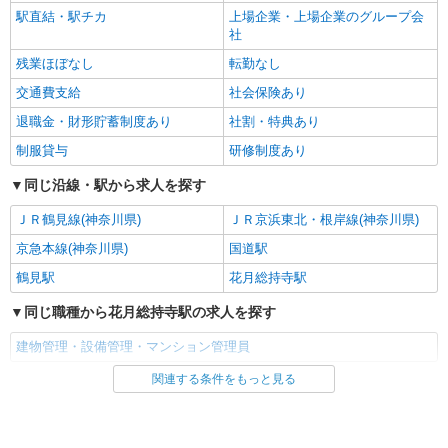
駅直結・駅チカ
上場企業・上場企業のグループ会
社
残業ほぼなし
転勤なし
交通費支給
社会保険あり
退職金・財形貯蓄制度あり
社割・特典あり
制服貸与
研修制度あり
同じ沿線・駅から求人を探す
ＪＲ鶴見線(神奈川県)
ＪＲ京浜東北・根岸線(神奈川県)
京急本線(神奈川県)
国道駅
鶴見駅
花月総持寺駅
同じ職種から花月総持寺駅の求人を探す
建物管理・設備管理・マンション管理員
関連する条件をもっと見る
同じ雇用形態から花月総持寺駅の求人を探す
正社員