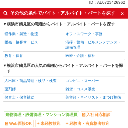
同じ特徴から花月総持寺駅の求人を探す
ID：AE0723426962
入社日応相談
Web面接OK
その他の条件でバイト・アルバイト・パートを探す
未経験歓迎
経験者・有資格者歓迎
横浜市鶴見区の職種からバイト・アルバイト・パートを探す
女性活躍中
主婦・主夫歓迎
軽作業・製造・物流
オフィスワーク・事務
学歴不問
ブランクOK
販売・接客サービス
清掃・警備・ビルメンテナンス・
ミドル（40代～）活躍中
エルダー（50代～）活躍中
設備管理
シニア（60代～）活躍中
禁煙・分煙
教育・保育
医療・介護・福祉
駅直結・駅チカ
上場企業・上場企業のグループ会
横浜市鶴見区の人気の職種からバイト・アルバイト・パートを探
社
す
残業ほぼなし
転勤なし
入出庫・商品管理・検品・検査
コンビニ・スーパー
交通費支給
社会保険あり
薬剤師
雑貨・コスメ販売
退職金・財形貯蓄制度あり
社割・特典あり
保育士・保育補助
美容師・ネイリスト・まつげ施術
制服貸与
研修制度あり
同じ職種から求人を探す
建物管理・設備管理・マンション管理員
入社日応相談
清掃・警備・ビルメンテナンス・設備管理
Web面接OK
未経験歓迎
経験者・有資格者歓迎
建物管理・設備管理・マンション管理員