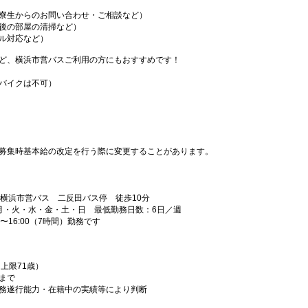
寮生からのお問い合わせ・ご相談など）
後の部屋の清掃など）
ル対応など）
ど、横浜市営バスご利用の方にもおすすめです！
バイクは不可）
募集時基本給の改定を行う際に変更することがあります。
横浜市営バス 二反田バス停 徒歩10分
曜日／月・火・水・金・土・日 最低勤務日数：6日／週
〜16:00（7時間）勤務です
上限71歳）
まで
務遂行能力・在籍中の実績等により判断