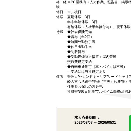
格・経
※PC業務有（入力作業、報告書・掲示
験
休日・
木、祝日
休暇
夏期休暇：3日
年末年始休暇：3日
有給休暇（入社半年後付与）、慶弔休暇
待遇
◆社会保険完備
◆賞与（年2回）
◆時間外勤務手当
◆休日出勤手当
◆制服貸与
◆受動喫煙防止措置：屋内禁煙
交通費規定支給
◆自転車通勤可（車・バイクは不可）
※支給には当社規定あり
備考
管理人/セカンドキャリア/サードキャリ
齢の方も活躍中/主婦（主夫）歓迎/働く主
仕事をお探しの方必見/
社員寮/週6日勤務/フルタイム勤務/清掃あり
求人応募期間 ：
2026/08/07 ～ 2026/08/31