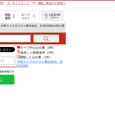
質問
サイトマップ
掲載ご希望のお客様へ
閲覧
キープ
1
0
履歴
リスト
ログイン
 大和ライフネクスト株式会社 E-KO1061の求人情
キープ中のお仕事（0件）
保存した検索条件（
0
件）
閲覧したお仕事（1件）
ープ
大和ライフネクスト株式会社 E-
KO1061
の最新情報です
む