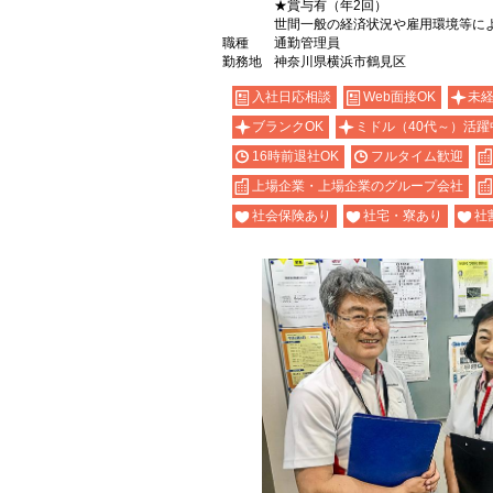
★賞与有（年2回）
世間一般の経済状況や雇用環境等に
職種
通勤管理員
勤務地
神奈川県横浜市鶴見区
入社日応相談
Web面接OK
未
ブランクOK
ミドル（40代～）活躍
16時前退社OK
フルタイム歓迎
上場企業・上場企業のグループ会社
社会保険あり
社宅・寮あり
社