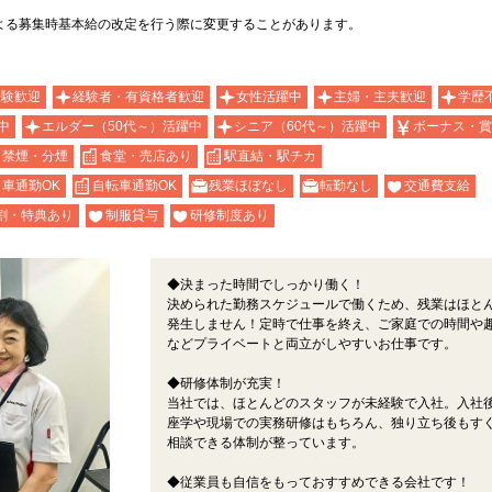
よる募集時基本給の改定を行う際に変更することがあります。
経験歓迎
経験者・有資格者歓迎
女性活躍中
主婦・主夫歓迎
学歴
中
エルダー（50代～）活躍中
シニア（60代～）活躍中
ボーナス・賞
禁煙・分煙
食堂・売店あり
駅直結・駅チカ
車通勤OK
自転車通勤OK
残業ほぼなし
転勤なし
交通費支給
割・特典あり
制服貸与
研修制度あり
◆決まった時間でしっかり働く！
決められた勤務スケジュールで働くため、残業はほと
発生しません！定時で仕事を終え、ご家庭での時間や
などプライベートと両立がしやすいお仕事です。
◆研修体制が充実！
当社では、ほとんどのスタッフが未経験で入社。入社
座学や現場での実務研修はもちろん、独り立ち後もす
相談できる体制が整っています。
◆従業員も自信をもっておすすめできる会社です！