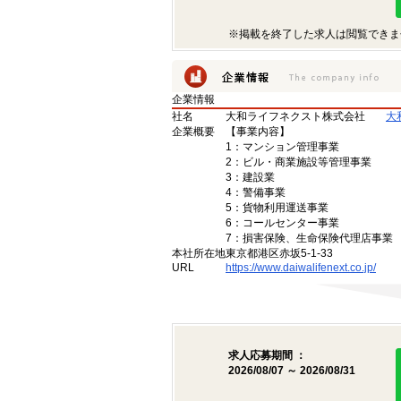
※掲載を終了した求人は閲覧できま
企業情報
社名
大和ライフネクスト株式会社
大
企業概要
【事業内容】
1：マンション管理事業
2：ビル・商業施設等管理事業
3：建設業
4：警備事業
5：貨物利用運送事業
6：コールセンター事業
7：損害保険、生命保険代理店事業
本社所在地
東京都港区赤坂5-1-33
URL
https://www.daiwalifenext.co.jp/
求人応募期間 ：
2026/08/07 ～ 2026/08/31