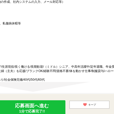
物の作成、社内システムの入力、メール対応等）
、私傷病休暇等
ア/生涯現役/長く働ける/長期歓迎/（ミドル）シニア、中高年活躍中/定年退職、年金
婦（主夫）を応援/ブランクOK/経験不問/資格不要/体を動かす仕事/制服貸与/ハロ
/社会保険完備/40代/50代/60代
応募画面へ進む
キープ
1分で応募完了!!