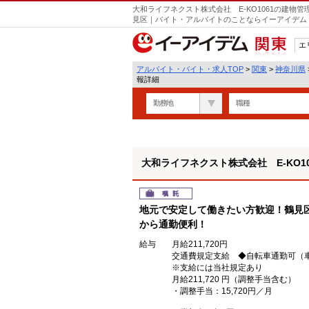
大和ライフネクスト株式会社 E-KO1061の建物
見区｜バイト・アルバイトのことならイーアイデム
エ
関東
アルバイト・バイト・求人TOP
>
関東
>
神奈川県
報詳細
勤務地
職種
大和ライフネクスト株式会社 E-KO10
嘱託
地元で安定して働きたい方歓迎！鶴見
から通勤便利！
給与
月給211,720円
交通費規定支給 ◆自転車通勤可（
※支給には当社規定あり
月給211,720 円（調整手当含む）
・調整手当：15,720円／月