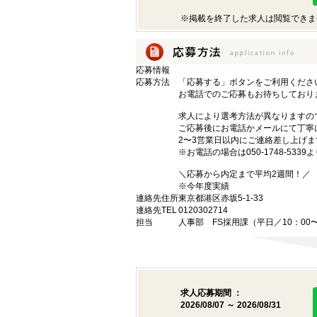
※掲載を終了した求人は閲覧できま
応募情報
応募方法
「応募する」ボタンをご利用くださ
お電話でのご応募もお待ちしており
求人により選考方法が異なりますの
ご応募後にお電話かメールにて丁寧
2〜3営業日以内にご連絡差し上げ
※お電話の場合は050-1748-533
＼応募から内定まで平均2週間！／
※今年度実績
連絡先住所
東京都港区赤坂5-1-33
連絡先TEL
0120302714
担当
人事部 FS採用課（平日／10：00〜
求人応募期間 ：
2026/08/07 ～ 2026/08/31