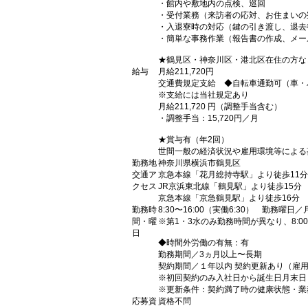
・館内や敷地内の点検、巡回
・受付業務（来訪者の応対、お住まいの
・入退寮時の対応（鍵の引き渡し、退去
・簡単な事務作業（報告書の作成、メー
★鶴見区・神奈川区・港北区在住の方な
給与
月給211,720円
交通費規定支給 ◆自転車通勤可（車・
※支給には当社規定あり
月給211,720 円（調整手当含む）
・調整手当：15,720円／月
★賞与有（年2回）
世間一般の経済状況や雇用環境等による
勤務地
神奈川県横浜市鶴見区
交通ア
京急本線「花月総持寺駅」より徒歩11分
クセス
JR京浜東北線「鶴見駅」より徒歩15分
京急本線「京急鶴見駅」より徒歩16分 
勤務時
8:30〜16:00（実働6:30） 勤務
間・曜
※第1・3水のみ勤務時間が異なり、8:00
日
◆時間外労働の有無：有
勤務期間／3ヵ月以上〜長期
契約期間／１年以内 契約更新あり（雇用
※初回契約のみ入社日から誕生日月末日
※更新条件：契約満了時の健康状態・業
応募資
資格不問