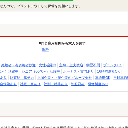
せんので、プリントアウトして保管をお願いします。
同じ雇用形態から求人を探す
嘱託
経験者・有資格者歓迎
女性活躍中
主婦・主夫歓迎
学歴不問
ブランクOK
代～）活躍中
シニア（60代～）活躍中
ボーナス・賞与あり
16時前退社OK
あり
駅直結・駅チカ
上場企業・上場企業のグループ会社
車通勤OK
自転車通
会保険あり
社宅・寮あり
社割・特典あり
制服貸与
研修制度あり