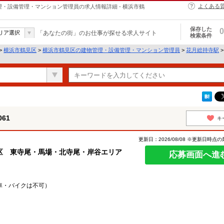
よくある
管理・設備管理・マンション管理員の求人情報詳細 - 横浜市鶴
保存した
0
リア選択
「あなたの街」のお仕事が探せる求人サイト
検索条件
>
横浜市鶴見区
>
横浜市鶴見区の建物管理・設備管理・マンション管理員
>
花月総持寺駅
>
61
キ
更新日：2026/08/08 ※更新日時点
区 東寺尾・馬場・北寺尾・岸谷エリア
応募画面へ進
車・バイクは不可）