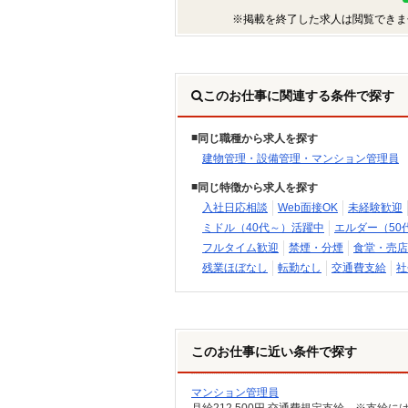
※掲載を終了した求人は閲覧できま
このお仕事に関連する条件で探す
同じ職種から求人を探す
建物管理・設備管理・マンション管理員
同じ特徴から求人を探す
入社日応相談
Web面接OK
未経験歓迎
ミドル（40代～）活躍中
エルダー（50
フルタイム歓迎
禁煙・分煙
食堂・売店
残業ほぼなし
転勤なし
交通費支給
社
このお仕事に近い条件で探す
マンション管理員