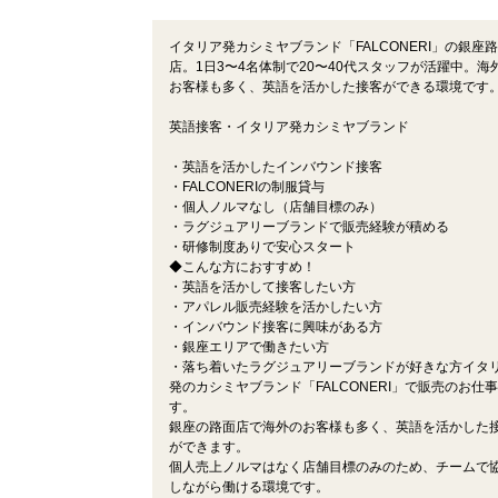
イタリア発カシミヤブランド「FALCONERI」の銀座
店。1日3〜4名体制で20〜40代スタッフが活躍中。海
お客様も多く、英語を活かした接客ができる環境です
英語接客・イタリア発カシミヤブランド
・英語を活かしたインバウンド接客
・FALCONERIの制服貸与
・個人ノルマなし（店舗目標のみ）
・ラグジュアリーブランドで販売経験が積める
・研修制度ありで安心スタート
◆こんな方におすすめ！
・英語を活かして接客したい方
・アパレル販売経験を活かしたい方
・インバウンド接客に興味がある方
・銀座エリアで働きたい方
・落ち着いたラグジュアリーブランドが好きな方イタ
発のカシミヤブランド「FALCONERI」で販売のお仕
す。
銀座の路面店で海外のお客様も多く、英語を活かした
ができます。
個人売上ノルマはなく店舗目標のみのため、チームで
しながら働ける環境です。