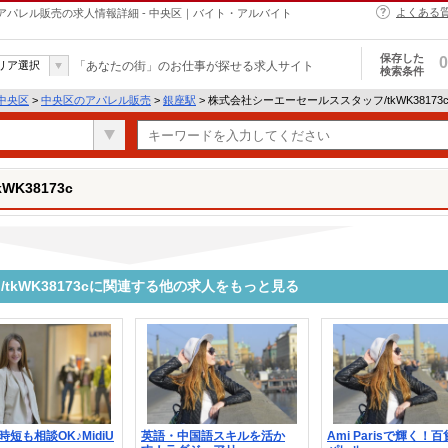
よくある
cのアパレル販売の求人情報詳細 - 中央区｜バイト・アルバイト
保存した
0
リア選択
「あなたの街」のお仕事が探せる求人サイト
検索条件
中央区
>
中央区のアパレル販売
>
銀座駅
> 株式会社シーエーセールススタッフ/tkWK3817
K38173c
tkWK38173cに関連する他の求人をもっと見る
時短も相談OK♪MidiU
英語・中国語スキルを活か
Ami Parisで輝く！