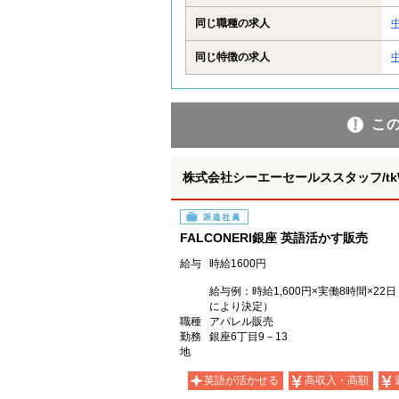
同じ職種の求人
同じ特徴の求人
こ
株式会社シーエーセールススタッフ/tkWK
派遣社員
FALCONERI銀座 英語活かす販売
給与
時給1600円
給与例：時給1,600円×実働8時間×22
により決定）
職種
アパレル販売
勤務
銀座6丁目9－13
地
英語が活かせる
高収入・高額