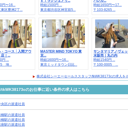
す！ラグジュアリ...
パレル...
0円〜16...
時給1500円 ...
時給1650円〜17...
東区豊洲2丁...
東京都渋谷区神宮前5...
〒103-8265 ...
・コース │入間アウ
MASTER MIND TOKYO 東
サンタマリアノヴェッ
｜...
京...
水販売｜丸の内
円 ...
時給1600円〜16...
時給1540円 ...
15 埼...
東京ミッドタウン日比...
〒100-0005 ...
株式会社シーエーセールススタッフ/tkWK38173cの求人
tkWK38173cのお仕事に近い条件の求人はこちら
中央区の派遣社員
新橋駅の派遣社員
新橋駅の派遣社員
銀座駅の派遣社員