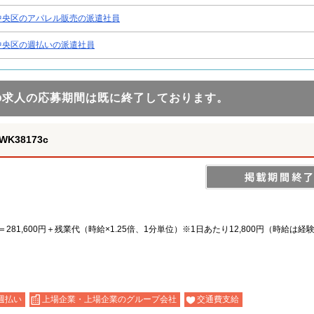
中央区のアパレル販売の派遣社員
中央区の週払いの派遣社員
の求人の応募期間は既に終了しております。
38173c
日＝281,600円＋残業代（時給×1.25倍、1分単位）※1日あたり12,800円（時給は
週払い
上場企業・上場企業のグループ会社
交通費支給