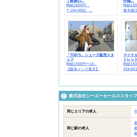
｜銀座の...
mi販...
時給1600円 ...
時給150
〒104-0061 ...
東京都江
「TOD’S」シューズ販売スタ
マイケル
ッフ
トレット店
時給1500円〜16...
時給1500
【阪急メンズ東京】
358-85
株式会社シーエーセールススタッフ/
同じエリアの求人
同じ駅の求人