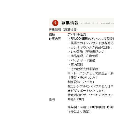
募集情報（派遣社員）
職種
アパレル販売
仕事内容
・FALCONERIのアパレル接客販
・英語でのインバウンド接客対応
・カシミヤやシルク商品の説明、
・レジ業務（英語表記レジ）
・商品整理、在庫管理
・バックヤード業務
・店内清掃
・その他販売付帯業務
※トレーニングとして銀座店・新
【服装・身だしなみ】
制服貸与（7〜8点）
靴はシンプルなパンプスまたはロ
★ビザサポートいたします。
特定活動ビザ、ワーキングホリデ
給与
時給1600円
給与例：時給1,600円×実働8時間
キルにより決定）