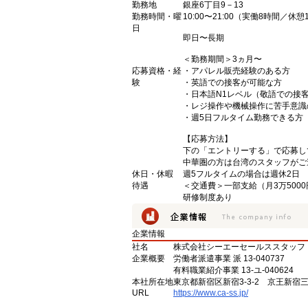
勤務地
銀座6丁目9－13
勤務時間・曜
10:00〜21:00（実働8時間／休憩1
日
即日〜長期
＜勤務期間＞3ヵ月〜
応募資格・経
・アパレル販売経験のある方
験
・英語での接客が可能な方
・日本語N1レベル（敬語での接
・レジ操作や機械操作に苦手意識
・週5日フルタイム勤務できる方
【応募方法】
下の「エントリーする」で応募し
中華圏の方は台湾のスタッフがご
休日・休暇
週5フルタイムの場合は週休2日
待遇
＜交通費＞一部支給（月3万500
研修制度あり
企業情報
社名
株式会社シーエーセールススタッフ
企業概要
労働者派遣事業 派 13-040737
有料職業紹介事業 13-ユ-040624
本社所在地
東京都新宿区新宿3-3-2 京王新宿
URL
https://www.ca-ss.jp/