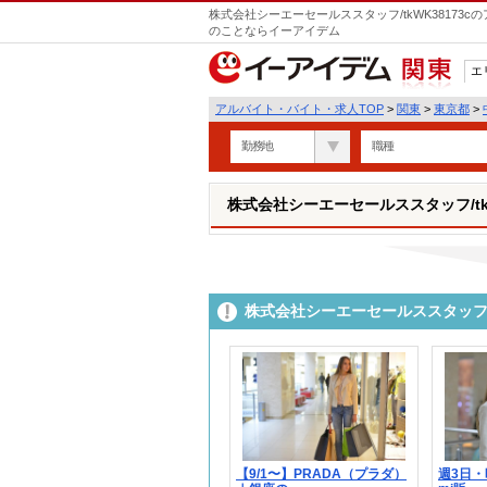
株式会社シーエーセールススタッフ/tkWK38173
のことならイーアイデム
エ
関東
アルバイト・バイト・求人TOP
>
関東
>
東京都
>
勤務地
職種
株式会社シーエーセールススタッフ/tkW
株式会社シーエーセールススタッフ/
【9/1〜】PRADA（プラダ）
週3日・