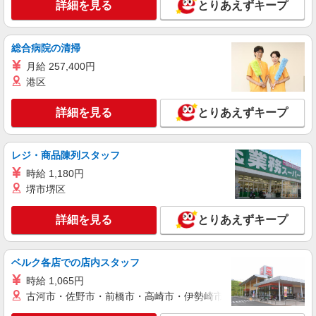
Stola.（ストラ）ヤエチカ店
詳細を見る
とりあえずキープ
時にお尋ねください。 ＼入社３大特典キャンペー
【店長候補募集】接客・販売・お店作り〜マ
ン実施中！／※詳細は備考欄にて
ネジメントまでお任せします◎
総合病院の清掃
未経験：月給243,800円〜400,000円 経験者
（店長候補）：月給300,000円〜 ※試用期間中は
月給 257,400円
270,000円〜 ★固定残業手当：30,800円（月給に
≪ヤエチカ店≫ 東京都中央区八重洲2-1 八重洲
港区
含む） ※経験・能力考慮 ※固定残業時間は1ヶ月
地下街 中1号
あたり20時間、超過時は追加で残業手当支給 ※月
詳細を見る
とりあえずキープ
3万円まで交通費支給 ※試用期間（2〜3ヶ月）も
詳細を見る
キープ
同条件 【手当】固定残業手当／資格手当／店舗職
制手当／住宅手当（実家外かつ賃貸の場合のみ別
途支給）※試用期間明けから支給／特別手当 ※手
NEW
レジ・商品陳列スタッフ
正社員
当の種類はエリアにより異なります。詳細は面接
LOUNIE（ルーニィ）ヤエチカ店
時給 1,180円
時にお尋ねください。
【店長候補募集】接客・販売・お店作り〜マ
堺市堺区
ネジメントまでお任せします◎
未経験：月給243,800円〜400,000円 経験者
詳細を見る
とりあえずキープ
（店長候補）：月給300,000円〜 ※試用期間中は
270,000円〜 ★固定残業手当：30,800円（月給に
≪ヤエチカ店≫ 東京都中央区八重洲2-1八重洲
含む） ※経験・能力考慮 ※固定残業時間は1ヶ月
地下街中1号
ベルク各店での店内スタッフ
あたり20時間、超過時は追加で残業手当支給 ※月
時給 1,065円
3万円まで交通費支給 ※試用期間（2〜3ヶ月）も
詳細を見る
キープ
同条件 【手当】固定残業手当／資格手当／店舗職
古河市・佐野市・前橋市・高崎市・伊勢崎市・太田市・館林市・
制手当／住宅手当（実家外かつ賃貸の場合のみ別