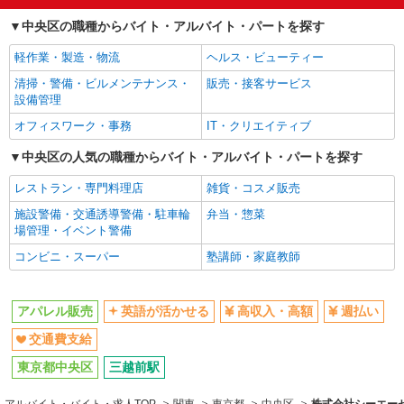
週払い
交通費支給
中央区の職種からバイト・アルバイト・パートを探す
同じ職種から求人を探す
軽作業・製造・物流
ヘルス・ビューティー
ファッション・アパレル
清掃・警備・ビルメンテナンス・
販売・接客サービス
アパレル販売
設備管理
オフィスワーク・事務
IT・クリエイティブ
同じ特徴から求人を探す
中央区の人気の職種からバイト・アルバイト・パートを探す
英語が活かせる
交通費支給
レストラン・専門料理店
雑貨・コスメ販売
施設警備・交通誘導警備・駐車輪
弁当・惣菜
場管理・イベント警備
コンビニ・スーパー
塾講師・家庭教師
アパレル販売
英語が活かせる
高収入・高額
週払い
交通費支給
東京都中央区
三越前駅