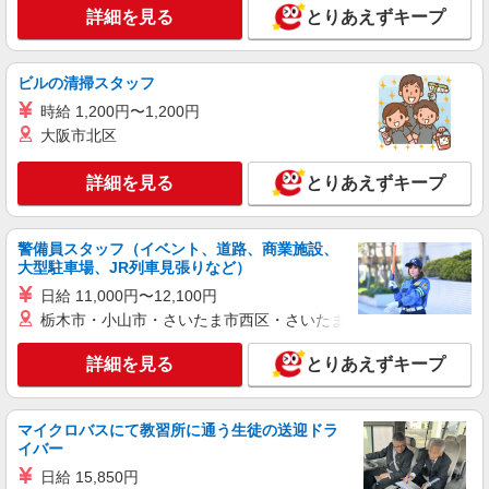
途支給）※試用期間明けから支給／特別手当 ※手
NEW
正社員
詳細を見る
とりあえずキープ
当の種類はエリアにより異なります。詳細は面接
LOUNIE（ルーニィ） 銀座店
時にお尋ねください。
未経験歓迎のアパレル販売スタッフ
ビルの清掃スタッフ
未経験：月給243,800円〜400,000円 経験者
（店長候補）：月給300,000円〜 ※試用期間中は
時給 1,200円〜1,200円
270,000円〜 ★固定残業手当：30,800円（月給に
大阪市北区
≪銀座店≫ 東京都中央区銀座8-8-5 陽栄銀座
含む） ※経験・能力考慮 ※固定残業時間は1ヶ月
ビル1F ■各線「新橋駅」より徒歩5分
あたり20時間、超過時は追加で残業手当支給 ※月
詳細を見る
とりあえずキープ
3万円まで交通費支給 ※試用期間（2〜3ヶ月）も
詳細を見る
キープ
同条件 【手当】固定残業手当／資格手当／店舗職
制手当／住宅手当（実家外かつ賃貸の場合のみ別
途支給）※試用期間明けから支給／特別手当 ※手
警備員スタッフ（イベント、道路、商業施設、
正社員
当の種類はエリアにより異なります。詳細は面接
大型駐車場、JR列車見張りなど）
DIESEL GINZA
時にお尋ねください。 ＼入社３大特典キャンペー
日給 11,000円〜12,100円
ショップスタッフ（未経験OK）
ン実施中！／※詳細は備考欄にて
栃木市・小山市・さいたま市西区・さいたま市岩槻区・久喜市・
月給215,000円〜275,000円 （経験・能力によ
る） ※試用期間3ヶ月（条件は同様） 【給与例】
詳細を見る
とりあえずキープ
月給245,000円 別途、残業代全額支給 (社会人経
DIESEL GINZA （東京都中央区銀座3-2-15 ギ
験2年、アパレル経験あり)
ンザ・グラッセ） 【受動喫煙防止対策】 屋内原則
禁煙（喫煙室あり）
マイクロバスにて教習所に通う生徒の送迎ドラ
詳細を見る
キープ
イバー
日給 15,850円