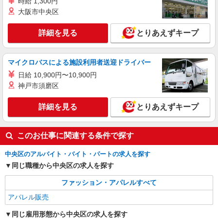
時給 1,300円
アパレル販売スタッフ
大阪市中央区
［パート］時給1,230〜1,300円 ※経験・能力
により優遇します。
詳細を見る
とりあえずキープ
日本橋高島屋S.C. 新館：東京都中央区日本橋
2-5-1
マイクロバスによる施設利用者送迎ドライバー
詳細を見る
キープ
日給 10,900円〜10,900円
神戸市須磨区
契約社員
REGAL SHOES 銀座数寄屋橋店
詳細を見る
とりあえずキープ
REGALの革靴の販売・接客スタッフ
月給214,500円〜215,500円 ※経験・能力に
よる ※試用期間（3〜6ヶ月※勤務内容による）は
このお仕事に関連する条件で探す
時給1,250円
東京都中央区銀座4-2-12 銀座クリスタルビル
1F
中央区のアルバイト・バイト・パートの求人を探す
同じ職種から中央区の求人を探す
詳細を見る
キープ
ファッション・アパレルすべて
アパレル販売
同じ雇用形態から中央区の求人を探す