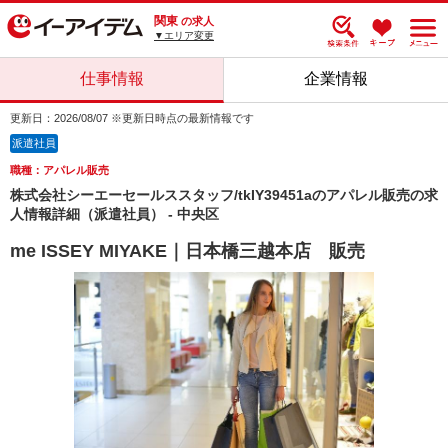
関東
の求人
▼エリア変更
仕事情報
企業情報
更新日：2026/08/07 ※更新日時点の最新情報です
派遣社員
職種：アパレル販売
株式会社シーエーセールススタッフ/tkIY39451aのアパレル販売の求
人情報詳細（派遣社員） - 中央区
me ISSEY MIYAKE｜日本橋三越本店 販売