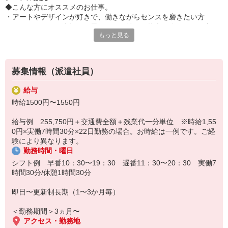
◆こんな方にオススメのお仕事。
・アートやデザインが好きで、働きながらセンスを磨きたい方
・チームワークを大切に、思いやりを持って接客を楽しみたい方
もっと見る
・長期で安定して働きたい、残業少なめでプライベートも充実させ
たい方
〇お仕事内容
募集情報（派遣社員）
・接客販売
・レジ業務
給与
・商品管理
時給1500円〜1550円
・パソコン業務
・店内清掃 その他付帯業務をお任せします。
給与例 255,750円＋交通費全額＋残業代一分単位 ※時給1,55
0円×実働7時間30分×22日勤務の場合。お時給は一例です。ご経
当社スタッフさんも他店舗で活躍中の企業さんです。
験により異なります。
適性エリア/ブランドへの配属となりますが、まずはご希望含めお気
勤務時間・曜日
軽にご相談ください。
シフト例 早番10：30〜19：30 遅番11：30〜20：30 実働7
〇勤務時の服装
時間30分/休憩1時間30分
・制服貸与
・ネイル：ナチュラルカラーOK ヘアカラー：黒またはダークブラ
即日〜更新制長期（1〜3か月毎）
ウン
＜勤務期間＞3ヵ月〜
◆制服貸与で負担なし。
アクセス・勤務地