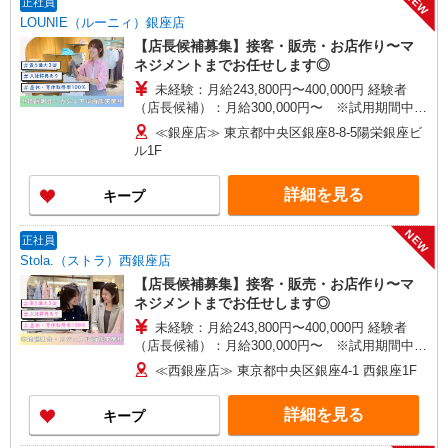
NEW
正社員
LOUNIE（ルーニィ）銀座店
【店長候補募集】接客・販売・お店作り〜マ
ネジメントまでお任せします◎
未経験：月給243,800円〜400,000円 経験者
（店長候補）：月給300,000円〜 ※試用期間中は
270,000円〜 ★固定残業手当：30,800円（月給に
≪銀座店≫ 東京都中央区銀座8-8-5陽栄銀座ビ
含む） ※経験・能力考慮 ※固定残業時間は1ヶ月
ル1F
あたり20時間、超過時は追加で残業手当支給 ※月
3万円まで交通費支給 ※試用期間（2〜3ヶ月）も
詳細を見る
キープ
同条件 【手当】固定残業手当／資格手当／店舗職
制手当／住宅手当（実家外かつ賃貸の場合のみ別
途支給）※試用期間明けから支給／特別手当 ※手
NEW
正社員
当の種類はエリアにより異なります。詳細は面接
Stola.（ストラ）西銀座店
時にお尋ねください。
【店長候補募集】接客・販売・お店作り〜マ
ネジメントまでお任せします◎
未経験：月給243,800円〜400,000円 経験者
（店長候補）：月給300,000円〜 ※試用期間中は
270,000円〜 ★固定残業手当：30,800円（月給に
≪西銀座店≫ 東京都中央区銀座4-1 西銀座1F
含む） ※経験・能力考慮 ※固定残業時間は1ヶ月
あたり20時間、超過時は追加で残業手当支給 ※月
詳細を見る
キープ
3万円まで交通費支給 ※試用期間（2〜3ヶ月）も
同条件 【手当】固定残業手当／資格手当／店舗職