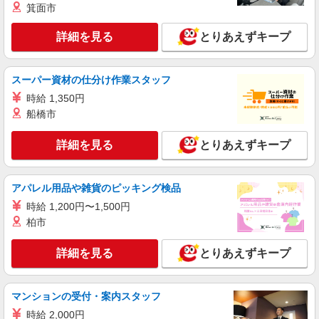
契約社員
箕面市
REGAL SHOES 銀座数寄屋橋店
REGALの革靴の販売・接客スタッフ
詳細を見る
とりあえずキープ
月給219,500円〜225,500円 ※経験・能力に
よる （一律TOEIC特別手当含む） ※試用期間（3
ヶ月） 時給1,250円＋TOEIC手当（726点以上
スーパー資材の仕分け作業スタッフ
東京都中央区銀座4-2-12 銀座クリスタルビル
5,000円／月、856点以上10,000円／月）
1F
時給 1,350円
船橋市
詳細を見る
キープ
詳細を見る
とりあえずキープ
契約社員
リーガルファクトリーストア八重洲店
アパレル用品や雑貨のピッキング検品
靴の販売・接客スタッフ
時給 1,200円〜1,500円
月給214,500円〜215,500円 ※経験・能力に
よる ※試用期間（3〜6ヶ月※勤務内容による）は
柏市
時給1,250円
東京都 中央区日本橋3-1-4 画廊ビル1・2Ｆ
詳細を見る
とりあえずキープ
詳細を見る
キープ
マンションの受付・案内スタッフ
アルバイト
パート
時給 2,000円
リベーチェ