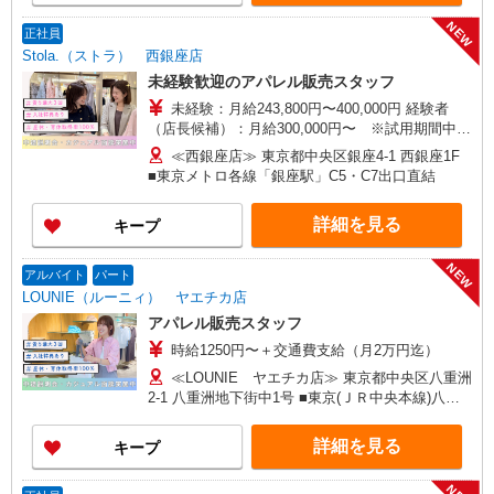
NEW
正社員
Stola.（ストラ） 西銀座店
未経験歓迎のアパレル販売スタッフ
未経験：月給243,800円〜400,000円 経験者
（店長候補）：月給300,000円〜 ※試用期間中は
270,000円〜 ★固定残業手当：30,800円（月給に
≪西銀座店≫ 東京都中央区銀座4-1 西銀座1F
含む） ※経験・能力考慮 ※固定残業時間は1ヶ月
■東京メトロ各線「銀座駅」C5・C7出口直結
あたり20時間、超過時は追加で残業手当支給 ※月
3万円まで交通費支給 ※試用期間（2〜3ヶ月）も
詳細を見る
キープ
同条件 【手当】固定残業手当／資格手当／店舗職
制手当／住宅手当（実家外かつ賃貸の場合のみ別
途支給）※試用期間明けから支給／特別手当 ※手
NEW
アルバイト
パート
当の種類はエリアにより異なります。詳細は面接
LOUNIE（ルーニィ） ヤエチカ店
時にお尋ねください。 ＼入社３大特典キャンペー
アパレル販売スタッフ
ン実施中！／※詳細は備考欄にて
時給1250円〜＋交通費支給（月2万円迄）
≪LOUNIE ヤエチカ店≫ 東京都中央区八重洲
2-1 八重洲地下街中1号 ■東京(ＪＲ中央本線)八重
洲中央口(約2分) ■東京(ＪＲ北陸新幹線)八重洲中
央口(約2分) ■東京(ＪＲ東北新幹線)八重洲中央口
詳細を見る
キープ
(約2分)