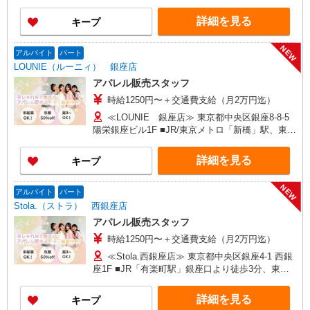
寺MIO店／阪神梅田本店／京都ポルタ店／阪急西
3万円まで交通費支給 ※試用期間（2〜3ヶ月）も
宮ガーデンズ店 ルクアイーレ大阪店／岡山一番街
詳細を見る
キープ
同条件 【手当】固定残業手当／資格手当／店舗職
店／ミナモア広島店／博多阪急店／天神ソラリア
制手当／住宅手当（実家外かつ賃貸の場合のみ別
プラザ店 ▽他、詳しくは備考をご参照ください。
途支給）※試用期間明けから支給／特別手当 ※手
NEW
アルバイト
パート
当の種類はエリアにより異なります。詳細は面接
LOUNIE（ルーニィ） 銀座店
時にお尋ねください。 ＼入社３大特典キャンペー
アパレル販売スタッフ
ン実施中！／※詳細は備考欄にて
時給1250円〜＋交通費支給（月2万円迄）
≪LOUNIE 銀座店≫ 東京都中央区銀座8-8-5
陽栄銀座ビル1F ■JR/東京メトロ「新橋」駅、東京
メトロ「銀座」駅より徒歩7分
詳細を見る
キープ
NEW
アルバイト
パート
Stola.（ストラ） 西銀座店
アパレル販売スタッフ
時給1250円〜＋交通費支給（月2万円迄）
≪Stola.西銀座店≫ 東京都中央区銀座4-1 西銀
座1F ■JR「有楽町駅」銀座口より徒歩3分、東京
メトロ「銀座駅」C5・C7出口直結
詳細を見る
キープ