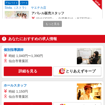
制手当／住宅手当（実家外かつ賃貸の場合のみ別
NEW
アルバイト
パート
途支給）※試用期間明けから支給／特別手当 ※手
Stola.（ストラ） ヤエチカ店
当の種類はエリアにより異なります。詳細は面接
アパレル販売スタッフ
時にお尋ねください。
時給1250円〜＋交通費支給（月2万円迄）
もっと見る
≪Stola.ヤエチカ店≫ 東京都中央区八重洲2-
1 八重洲地下街 中1号 ■JR「東京駅」八重洲地
下中央口 直結
あなたにおすすめの求人情報
詳細を見る
キープ
NEW
個別指導講師
正社員
Stola.（ストラ） 八重洲地下街店
時給 1,040円〜1,390円
未経験歓迎のアパレル販売スタッフ
仙台市青葉区
未経験：月給243,800円〜400,000円 経験者
（店長候補）：月給300,000円〜 ※試用期間中は
詳細を見る
とりあえずキープ
270,000円〜 ★固定残業手当：30,800円（月給に
≪八重洲地下街店≫ 東京都中央区八重洲2-1八
含む） ※経験・能力考慮 ※固定残業時間は1ヶ月
重洲地下街 中1号 ■各線「東京駅」より徒歩3分
あたり20時間、超過時は追加で残業手当支給 ※月
ホールスタッフ
3万円まで交通費支給 ※試用期間（2〜3ヶ月）も
詳細を見る
キープ
時給 1,150円
同条件 【手当】固定残業手当／資格手当／店舗職
制手当／住宅手当（実家外かつ賃貸の場合のみ別
仙台市青葉区
途支給）※試用期間明けから支給／特別手当 ※手
NEW
正社員
当の種類はエリアにより異なります。詳細は面接