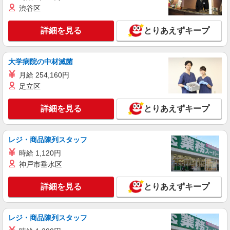
渋谷区
アパレル販売スタッフ
［アルバイト］時給1,500円 ※経験・能力によ
詳細を見る
とりあえずキープ
り優遇します。
日本橋高島屋S.C. 新館： 東京都中央区日本
橋2-5-1
大学病院の中材滅菌
月給 254,160円
詳細を見る
キープ
足立区
契約社員
詳細を見る
とりあえずキープ
REGAL ヤエチカ
REGALの革靴の販売・接客スタッフ
月給214,500円〜215,500円 ※経験・能力に
レジ・商品陳列スタッフ
よる ※試用期間（3〜6ヶ月※勤務内容による）は
時給 1,120円
時給1,250円
東京都中央区八重洲2-1 八重洲地下街外堀地下
神戸市垂水区
2番通り
詳細を見る
とりあえずキープ
詳細を見る
キープ
アルバイト
パート
レジ・商品陳列スタッフ
リゼッタ