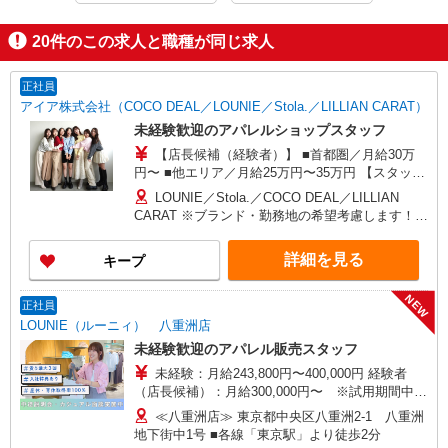
20
件のこの求人と職種が同じ求人
正社員
アイア株式会社（COCO DEAL／LOUNIE／Stola.／LILLIAN CARAT）
未経験歓迎のアパレルショップスタッフ
【店長候補（経験者）】 ■首都圏／月給30万
円〜 ■他エリア／月給25万円〜35万円 【スタッ
フ】 ■首都圏／月給24万3,800円〜40万円 ■大阪／
LOUNIE／Stola.／COCO DEAL／LILLIAN
月給23万3,500円〜35万円 ■京都、兵庫、愛知、岐
CARAT ※ブランド・勤務地の希望考慮します！※
阜、福岡／月給22万7,800円〜35万円 ■他エリア／
転勤なし 更に東京、神奈川、千葉、埼玉、北海
月給22万2,100円〜35万円 固定残業手当含む（1ヶ
道、宮城（仙台）、愛知、岐阜、大阪、兵庫、京
詳細を見る
キープ
月あたり20時間）※超過時は追加支給 首都圏エリ
都、和歌山、岡山、広島、愛媛、福岡、長崎、宮
ア：30,800円 大阪：29,500円 京都、兵庫、愛知、
崎、熊本などの各店舗で募集しています。
岐阜、福岡：28,800円 他：28,100円 ※経験・能力
NEW
【COCO DEAL】 札幌PARCO店 ルミネ新宿
正社員
考慮 ※試用期間3ヶ月も同条件（首都圏：店長候
LUMINE2店／ルミネ池袋店／ルミネ横浜／ルミネ
LOUNIE（ルーニィ） 八重洲店
補は月給27万円〜）
大宮店／ルミネ有楽町店 ルミネ立川店／ルミネ町
未経験歓迎のアパレル販売スタッフ
田店／池袋PARCO店／東京スカイツリータウン・
未経験：月給243,800円〜400,000円 経験者
ソラマチ店 イクスピアリ店／イオンレイクタウン
（店長候補）：月給300,000円〜 ※試用期間中は
店／ジョイナス店／テラスモール湘南店 タカシマ
270,000円〜 ★固定残業手当：30,800円（月給に
ヤ ゲートタワーモール店／イオンモール各務原イ
≪八重洲店≫ 東京都中央区八重洲2-1 八重洲
含む） ※経験・能力考慮 ※固定残業時間は1ヶ月
ンター店／イオン大高SC店 なんばCITY店／天王
地下街中1号 ■各線「東京駅」より徒歩2分
あたり20時間、超過時は追加で残業手当支給 ※月