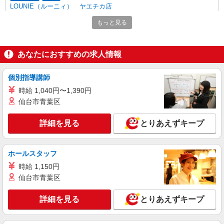
当の種類はエリアにより異なります。詳細は面接
LOUNIE（ルーニィ） ヤエチカ店
時にお尋ねください。
アパレル販売スタッフ
もっと見る
時給1250円〜＋交通費支給（月2万円迄）
≪LOUNIE ヤエチカ店≫ 東京都中央区八重洲
2-1 八重洲地下街中1号 ■東京(ＪＲ中央本線)八重
あなたにおすすめの求人情報
洲中央口(約2分) ■東京(ＪＲ北陸新幹線)八重洲中
央口(約2分) ■東京(ＪＲ東北新幹線)八重洲中央口
詳細を見る
キープ
個別指導講師
(約2分)
時給 1,040円〜1,390円
正社員
仙台市青葉区
Stola.（ストラ） 西銀座店
未経験歓迎のアパレル販売スタッフ
詳細を見る
とりあえずキープ
未経験：月給243,800円〜400,000円 経験者
（店長候補）：月給300,000円〜 ※試用期間中は
270,000円〜 ★固定残業手当：30,800円（月給に
≪西銀座店≫ 東京都中央区銀座4-1 西銀座1F
ホールスタッフ
含む） ※経験・能力考慮 ※固定残業時間は1ヶ月
■東京メトロ各線「銀座駅」C5・C7出口直結
時給 1,150円
あたり20時間、超過時は追加で残業手当支給 ※月
3万円まで交通費支給 ※試用期間（2〜3ヶ月）も
仙台市青葉区
詳細を見る
キープ
同条件 【手当】固定残業手当／資格手当／店舗職
制手当／住宅手当（実家外かつ賃貸の場合のみ別
詳細を見る
とりあえずキープ
途支給）※試用期間明けから支給／特別手当 ※手
正社員
当の種類はエリアにより異なります。詳細は面接
LOUNIE（ルーニィ） 銀座店
時にお尋ねください。 ＼入社３大特典キャンペー