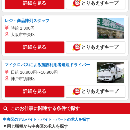
詳細を見る
とりあえずキープ
日本橋高島屋S.C. 新館：東京都中央区日本橋
2-5-1
レジ・商品陳列スタッフ
詳細を見る
キープ
時給 1,300円
大阪市中央区
契約社員
REGAL SHOES 銀座数寄屋橋店
詳細を見る
とりあえずキープ
REGALの革靴の販売・接客スタッフ
月給214,500円〜215,500円 ※経験・能力に
よる ※試用期間（3〜6ヶ月※勤務内容による）は
マイクロバスによる施設利用者送迎ドライバー
時給1,250円
東京都中央区銀座4-2-12 銀座クリスタルビル
日給 10,900円〜10,900円
1F
神戸市須磨区
詳細を見る
キープ
詳細を見る
とりあえずキープ
このお仕事に関連する条件で探す
中央区のアルバイト・バイト・パートの求人を探す
同じ職種から中央区の求人を探す