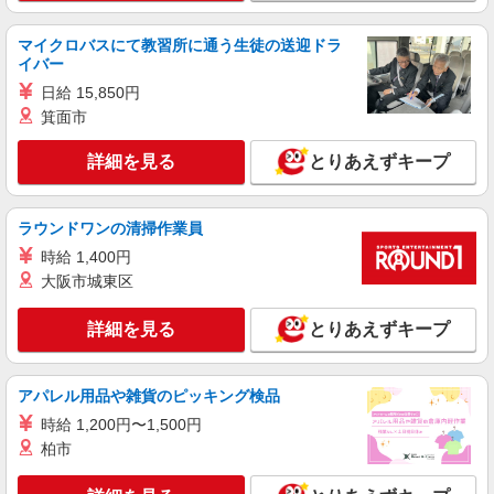
月給219,500円〜225,500円 ※経験・能力に
よる （一律TOEIC特別手当含む） ※試用期間（3
マイクロバスにて教習所に通う生徒の送迎ドラ
ヶ月） 時給1,250円＋TOEIC手当（726点以上
東京都中央区銀座4-2-12 銀座クリスタルビル
イバー
5,000円／月、856点以上10,000円／月）
1F
日給 15,850円
箕面市
詳細を見る
キープ
詳細を見る
とりあえずキープ
契約社員
リーガルファクトリーストア八重洲店
ラウンドワンの清掃作業員
靴の販売・接客スタッフ
時給 1,400円
月給214,500円〜215,500円 ※経験・能力に
よる ※試用期間（3〜6ヶ月※勤務内容による）は
大阪市城東区
時給1,250円
東京都 中央区日本橋3-1-4 画廊ビル1・2Ｆ
詳細を見る
とりあえずキープ
詳細を見る
キープ
アパレル用品や雑貨のピッキング検品
アルバイト
パート
時給 1,200円〜1,500円
リベーチェ
柏市
アパレル販売スタッフ
［アルバイト］時給1,500円 ※経験・能力によ