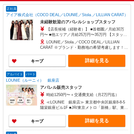
正社員
アイア株式会社（COCO DEAL／LOUNIE／Stola.／LILLIAN CARAT）
未経験歓迎のアパレルショップスタッフ
【店長候補（経験者）】 ■首都圏／月給30万
円〜 ■他エリア／月給25万円〜35万円 【スタッ
フ】 ■首都圏／月給24万3,800円〜40万円 ■大阪／
LOUNIE／Stola.／COCO DEAL／LILLIAN
月給23万3,500円〜35万円 ■京都、兵庫、愛知、岐
CARAT ※ブランド・勤務地の希望考慮します！※
阜、福岡／月給22万7,800円〜35万円 ■他エリア／
転勤なし 更に東京、神奈川、千葉、埼玉、北海
月給22万2,100円〜35万円 固定残業手当含む（1ヶ
道、宮城（仙台）、愛知、大阪、兵庫、京都、和
詳細を見る
キープ
月あたり20時間）※超過時は追加支給 首都圏エリ
歌山、岡山、広島、愛媛、福岡、長崎、宮崎、熊
ア：30,800円 大阪：29,500円 京都、兵庫、愛知、
本などの各店舗で募集しています。 【COCO
岐阜、福岡：28,800円 他：28,100円 ※経験・能力
DEAL】 札幌PARCO店 ルミネ新宿LUMINE2店／
アルバイト
パート
考慮 ※試用期間3ヶ月も同条件（首都圏：店長候
ルミネ池袋店／ルミネ横浜／ルミネ大宮店／ルミ
LOUNIE（ルーニィ） 銀座店
補は月給27万円〜）
ネ有楽町店 ルミネ立川店／ルミネ町田店／池袋
アパレル販売スタッフ
PARCO店／東京スカイツリータウン・ソラマチ店
時給1250円〜＋交通費支給（月2万円迄）
イクスピアリ店／イオンレイクタウン店／ジョイ
ナス店／テラスモール湘南店 タカシマヤ ゲートタ
≪LOUNIE 銀座店≫ 東京都中央区銀座8-8-5
ワーモール店／イオン大高SC店 なんばCITY店／
陽栄銀座ビル1F ■JR/東京メトロ「新橋」駅、東京
天王寺MIO店／阪神梅田本店／京都ポルタ店／阪
メトロ「銀座」駅より徒歩7分
急西宮ガーデンズ店 ルクアイーレ大阪店／岡山一
詳細を見る
キープ
番街店／ミナモア広島店／博多阪急店／天神ソラ
リアプラザ店 ▽他、詳しくは備考をご参照くださ
い。