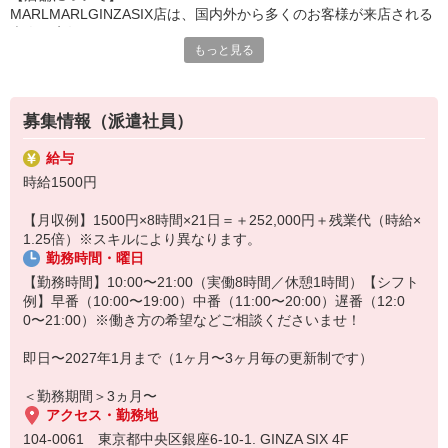
MARLMARLGINZASIX店は、国内外から多くのお客様が来店される
大人気店舗です。
もっと見る
ベビーギフトや出産祝いを探しに来られるお客様が多く、常に活気
のある店舗環境となっています。
【人数体制】
1日あたりは4〜5名体制で運営していることが多い店舗です。
募集情報（派遣社員）
平日・土日問わず来店数が多いため、スタッフ同士で声を掛け合い
ながらスピード感を持って接客・ご案内を行っています。
給与
1人で黙々と進めるというよりは、チームで連携を取りながら店舗を
時給1500円
回していく雰囲気が特徴です。
忙しい時間帯もありますが、その分やりがいや達成感を感じやす
【月収例】1500円×8時間×21日＝＋252,000円＋残業代（時給×
く、
1.25倍）※スキルにより異なります。
「テキパキ動くことが好き」「人と協力しながら働きたい」「忙し
勤務時間・曜日
い環境の方が楽しい」という方にピッタリの店舗です！
少人数な職場
【勤務時間】10:00〜21:00（実働8時間／休憩1時間）【シフト
例】早番（10:00〜19:00）中番（11:00〜20:00）遅番（12:0
0〜21:00）※働き方の希望などご相談くださいませ！
即日〜2027年1月まで（1ヶ月〜3ヶ月毎の更新制です）
＜勤務期間＞3ヵ月〜
アクセス・勤務地
104-0061 東京都中央区銀座6-10-1. GINZA SIX 4F