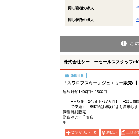
同じ職種の求人
同じ特徴の求人
こ
株式会社シーエーセールススタッフ/tkYH
派遣社員
「スワロフスキー」ジュエリー販売/【
給与
時給1400円〜1500円
■月収例【24万円〜27万円】 ■22日間勤
で支給） ※時給は経験により変動しま
職種
雑貨販売
勤務
そごう千葉店
地
英語が活かせる
週払い
上場企