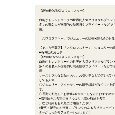
【SWAROVSKI/スワロフスキー】
白鳥がトレンドマークの世界的人気クリスタルブラン
多くの著名人が国際的な映画祭やプライベートなどで
用。
「スワロフスキー」でジュエリーの販売■高時給のお仕
【そごう千葉店】「スワロフスキー」でジュエリーの
■高時給のお仕事
【SWAROVSKI/スワロフスキー】
白鳥がトレンドマークの世界的人気クリスタルブラン
多くの著名人が国際的な映画祭やプライベートなどで
用。
リーズナブルな製品もあり、お祝い事などのプレゼン
しても人気。
〇ジュエリー・アクセサリーの販売経験がなくても歓
す。
〇長期で安定してお仕事OK☆☆こんな方におすすめ☆
●高時給をご希望の方「今よりも高い時給を希望！
」など時給もお気軽にご相談ください！
●接客・販売のお仕事にブランクのある方担当コーディ
ターがしっかりフォローいたします！