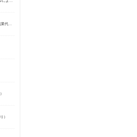
時給1500円〜1600円 ※経験・能力による 【月収例】1500円×7時間30分×22日＝247,500円＋残業代（時給×1.25倍）※スキルにより異なります。
時給1500円 ■月給例【21万円〜24万円】 ■22日間勤務の場合＝231,000円（内訳：時給1400円×実働7時間30分×22日） ＋残業代（1.25倍：1分単位で支給） ※時給は経験により変動します。
り）
あり）