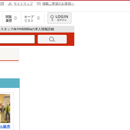
質問
サイトマップ
掲載ご希望のお客様へ
閲覧
キープ
0
0
履歴
リスト
ログイン
タッフ/tkYH40080aの求人情報詳細
ル販売