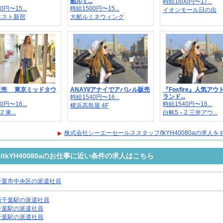
船ルミ...
時給1600円〜17...
0円〜15...
時給1500円〜15...
イオンモール日の出
エスト新宿
大船ルミネウィング
｜販売 東京ミッドタウ
ANAYI/アナイでアパレル販売
『Foxfire』人気ア
ランド...
時給1540円〜16...
0円〜16...
時給1540円〜16...
横浜高島屋 4F
2 東...
白帆5－2 三井アウ...
株式会社シーエーセールススタッフ/tkYH40080aの求人
kYH40080aのお仕事に近い条件の求人はこちら
千葉市中央区の派遣社員
新千葉駅の派遣社員
千葉駅の派遣社員
千葉駅の派遣社員