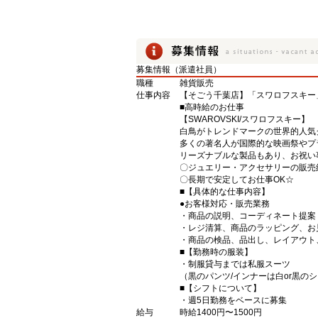
募集情報（派遣社員）
職種
雑貨販売
仕事内容
【そごう千葉店】「スワロフスキー
■高時給のお仕事
【SWAROVSKI/スワロフスキー】
白鳥がトレンドマークの世界的人気
多くの著名人が国際的な映画祭やプ
リーズナブルな製品もあり、お祝い
〇ジュエリー・アクセサリーの販売
〇長期で安定してお仕事OK☆
■【具体的な仕事内容】
●お客様対応・販売業務
・商品の説明、コーディネート提案
・レジ清算、商品のラッピング、お
・商品の検品、品出し、レイアウト
■【勤務時の服装】
・制服貸与までは私服スーツ
（黒のパンツ/インナーは白or黒の
■【シフトについて】
・週5日勤務をベースに募集
給与
時給1400円〜1500円