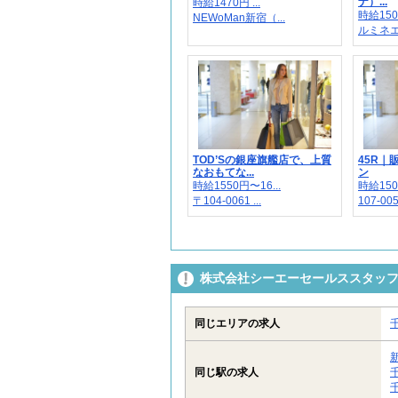
ナ）...
時給1470円 ...
時給150
NEWoMan新宿（...
ルミネ
TOD’Sの銀座旗艦店で、上質
45R
なおもてな...
ン
時給1550円〜16...
時給150
〒104-0061 ...
107-005
株式会社シーエーセールススタッフ/t
同じエリアの求人
同じ駅の求人