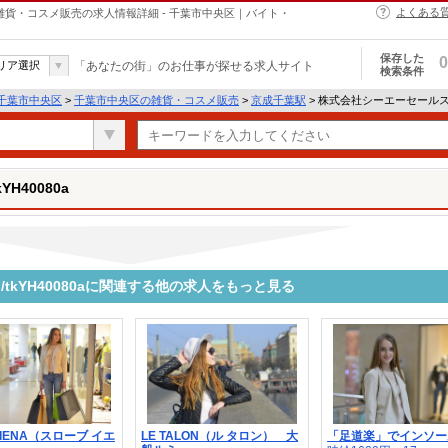
よくある
aの雑貨・コスメ販売の求人情報詳細 - 千葉市中央区｜バイト・
保存した
0
リア選択
「あなたの街」のお仕事が探せる求人サイト
検索条件
千葉市中央区
>
千葉市中央区の雑貨・コスメ販売
>
京成千葉駅
> 株式会社シーエーセールスス
H40080a
kYH40080aに関連する他の求人をもっと見る
 IENA（スローブ イエ
LE TALON（ル タロン） 大
「足道楽」でインソー