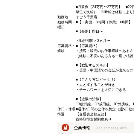
■月収例【24万円〜27万円】 ■22
単位で支給） ※時給は経験により
勤務地
そごう千葉店
勤務時間・
■【（実働）8時間（休憩）1時間】 ■【シフ
曜日
■【長期】即日〜
＜勤務期間＞3ヵ月〜
応募資格・
■【応募資格】
経験
・接客・販売のお仕事経験のある方
（経験に不安のある方も一度ご相談
■【歓迎するスキル】
・英語・中国語での会話が出来る方
■【こんな方にピッタリ】
・人と接することが好き
・チームワークを大切にできる
■【近隣の沿線】
JR総武線、JR成田線、JR外房線、
休日・休暇
■週休2日間の公休を想定（週5日
待遇
【交通費全額支給】
資格取得支援制度あり