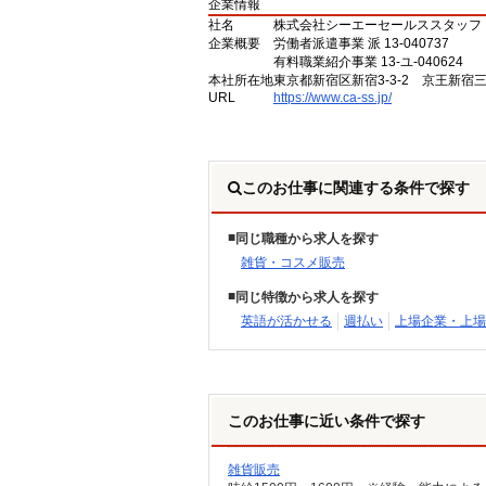
企業情報
社名
株式会社シーエーセールススタッフ
企業概要
労働者派遣事業 派 13-040737
有料職業紹介事業 13-ユ-040624
本社所在地
東京都新宿区新宿3-3-2 京王新宿
URL
https://www.ca-ss.jp/
このお仕事に関連する条件で探す
同じ職種から求人を探す
雑貨・コスメ販売
同じ特徴から求人を探す
英語が活かせる
週払い
上場企業・上場
このお仕事に近い条件で探す
雑貨販売