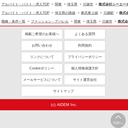
アルバイト・バイト・求人TOP
関東
埼玉県
川越市
株式会社シーエーセー
アルバイト・バイト・求人TOP
埼玉県の路線
東武東上線
川越駅
株式会
職種・条件一覧
ファッション・アパレル
関東
埼玉県
川越市
株式会
掲載ご希望のお客様へ
よくある質問
お問い合わせ
利用規約
リンクについて
プライバシーポリシー
Cookieポリシー
個人情報保護方針
メールサービスについて
サイト運営会社
サイトマップ
(c) AIDEM Inc.
TOPへ