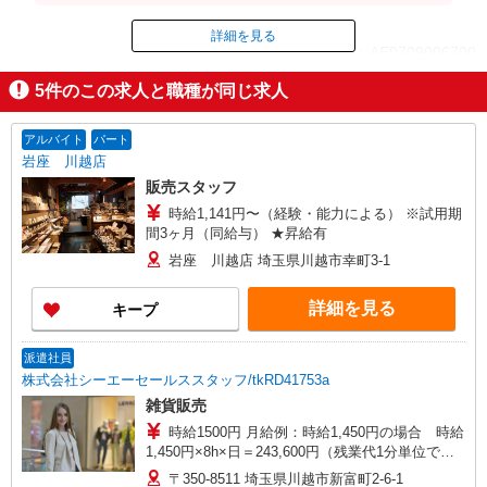
代（時給×1.25倍）※スキルにより多少異なります。
詳細を見る
ID：AE0709006700
5
件のこの求人と職種が同じ求人
掲載期間終了
アルバイト
パート
岩座 川越店
販売スタッフ
時給1,141円〜（経験・能力による） ※試用期
間3ヶ月（同給与） ★昇給有
岩座 川越店 埼玉県川越市幸町3-1
詳細を見る
キープ
派遣社員
株式会社シーエーセールススタッフ/tkRD41753a
雑貨販売
時給1500円 月給例：時給1,450円の場合 時給
1,450円×8h×日＝243,600円（残業代1分単位で支
給♪） ※時給はご経験により異なります
〒350-8511 埼玉県川越市新富町2-6-1