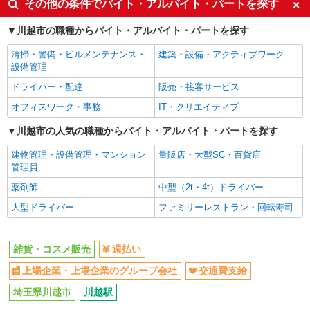
同じ特徴から川越駅の求人を探す
その他の条件でバイト・アルバイト・パートを探す
週払い
上場企業・上場企業のグループ会
川越市の職種からバイト・アルバイト・パートを探す
社
清掃・警備・ビルメンテナンス・
建築・設備・アクティブワーク
交通費支給
設備管理
同じ職種から求人を探す
ドライバー・配達
販売・接客サービス
ファッション・アパレル
オフィスワーク・事務
IT・クリエイティブ
雑貨・コスメ販売
川越市の人気の職種からバイト・アルバイト・パートを探す
同じ特徴から求人を探す
建物管理・設備管理・マンション
量販店・大型SC・百貨店
管理員
上場企業・上場企業のグループ会
交通費支給
社
薬剤師
中型（2t・4t）ドライバー
大型ドライバー
ファミリーレストラン・回転寿司
雑貨・コスメ販売
週払い
上場企業・上場企業のグループ会社
交通費支給
埼玉県川越市
川越駅