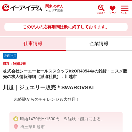
関東
の求人
▼エリア変更
この求人の応募期間は既に終了しております。
仕事情報
企業情報
派遣社員
職種：雑貨販売
株式会社シーエーセールススタッフ/tkOR40544aの雑貨・コスメ販
売の求人情報詳細（派遣社員） - 川越市
川越｜ジュエリー販売＊SWAROVSKI
未経験からのチャレンジも大歓迎！
時給1470円〜1500円 ※経験・能力による
埼玉県川越市
【月収例】1,500円×8時間×22日＝264,000円＋残業