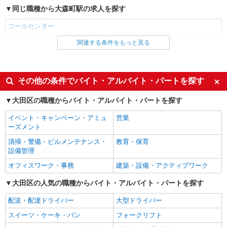
同じ職種から大森町駅の求人を探す
コールセンター
関連する条件をもっと見る
同じ雇用形態から大森町駅の求人を探す
派遣社員
同じ特徴から大森町駅の求人を探す
その他の条件でバイト・アルバイト・パートを探す
未経験歓迎
ミドル（40代～）活躍中
大田区の職種からバイト・アルバイト・パートを探す
エルダー（50代～）活躍中
シニア（60代～）活躍中
イベント・キャンペーン・アミュ
営業
高収入・高額
服装自由
ーズメント
髪型・髪色自由
上場企業・上場企業のグループ会
清掃・警備・ビルメンテナンス・
教育・保育
社
設備管理
交通費支給
オフィスワーク・事務
建築・設備・アクティブワーク
同じ職種から求人を探す
大田区の人気の職種からバイト・アルバイト・パートを探す
オフィスワーク・事務
配送・配達ドライバー
大型ドライバー
コールセンター
スイーツ・ケーキ・パン
フォークリフト