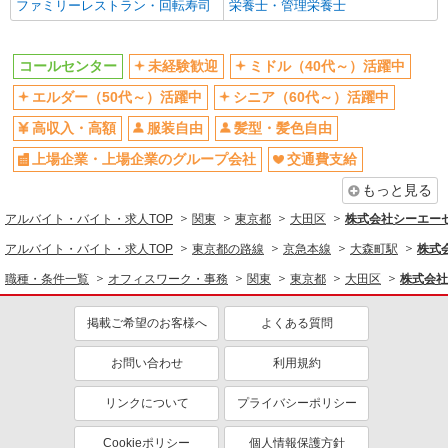
ファミリーレストラン・回転寿司
栄養士・管理栄養士
同じ特徴から求人を探す
未経験歓迎
ミドル（40代～）活躍中
コールセンター
未経験歓迎
ミドル（40代～）活躍中
服装自由
上場企業・上場企業のグループ会
社
エルダー（50代～）活躍中
シニア（60代～）活躍中
交通費支給
高収入・高額
服装自由
髪型・髪色自由
上場企業・上場企業のグループ会社
交通費支給
もっと見る
アルバイト・バイト・求人TOP
関東
東京都
大田区
株式会社シーエーセー
アルバイト・バイト・求人TOP
東京都の路線
京急本線
大森町駅
株式会
職種・条件一覧
オフィスワーク・事務
関東
東京都
大田区
株式会社
掲載ご希望のお客様へ
よくある質問
お問い合わせ
利用規約
リンクについて
プライバシーポリシー
Cookieポリシー
個人情報保護方針