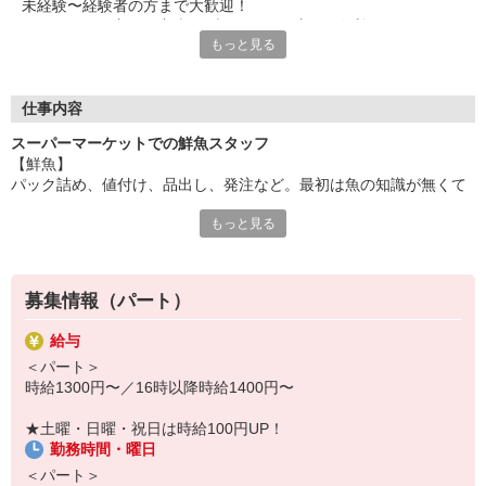
未経験〜経験者の方まで大歓迎！
フリーター、主婦・主夫、ブランクある方など歓迎！
もっと見る
Wワーク・扶養範囲内勤務OK！
それぞれの都合に合わせて勤務可能です！
※Wワークには規定があります（兼職先との合計労働時間が40時
間未満であること）
仕事内容
スーパーマーケットでの鮮魚スタッフ
セミセルフレジを導入しているため直接お金を触りません。
【鮮魚】
パック詰め、値付け、品出し、発注など。最初は魚の知識が無くて
多様性や個性を尊重し
もOK！
動きやすくカジュアルな服装◎（ジーパン可）
もっと見る
髪色自由◎（※場合によっては帽子着用）
シフト時間・曜日は応相談
※生鮮品を扱う為一定のルールがあります。
働きやすさ抜群のスーパーマーケット『マミーマート』
販売スタッフ募集中！
募集情報（パート）
マミーマートで働くと、待遇もいっぱい！
パート・アルバイトの募集です！
給与
＜パート＞
＜お買い物優遇制度＞お仕事帰りにお得にお買いものして帰れま
時給1300円〜／16時以降時給1400円〜
す！
＜昇給あり＞能力と評価に応じて昇給あります。社員登用制度もあ
★土曜・日曜・祝日は時給100円UP！
ります！
勤務時間・曜日
その他にも、
＜交通費支給＞＜制服貸与＞
＜パート＞