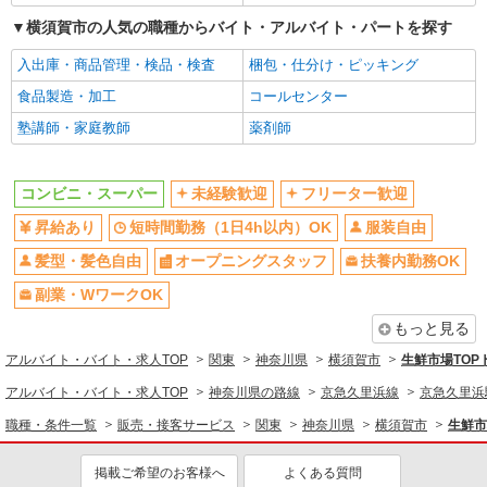
同じ職種から求人を探す
横須賀市の人気の職種からバイト・アルバイト・パートを探す
販売・接客サービス
入出庫・商品管理・検品・検査
梱包・仕分け・ピッキング
コンビニ・スーパー
食品製造・加工
コールセンター
同じ特徴から求人を探す
塾講師・家庭教師
薬剤師
未経験歓迎
短時間勤務（1日4h以内）OK
服装自由
オープニングスタッフ
コンビニ・スーパー
未経験歓迎
フリーター歓迎
扶養内勤務OK
副業・WワークOK
昇給あり
短時間勤務（1日4h以内）OK
服装自由
交通費支給
社会保険あり
髪型・髪色自由
オープニングスタッフ
扶養内勤務OK
社員登用あり
副業・WワークOK
もっと見る
アルバイト・バイト・求人TOP
関東
神奈川県
横須賀市
生鮮市場TO
アルバイト・バイト・求人TOP
神奈川県の路線
京急久里浜線
京急久里浜
職種・条件一覧
販売・接客サービス
関東
神奈川県
横須賀市
生鮮市
掲載ご希望のお客様へ
よくある質問