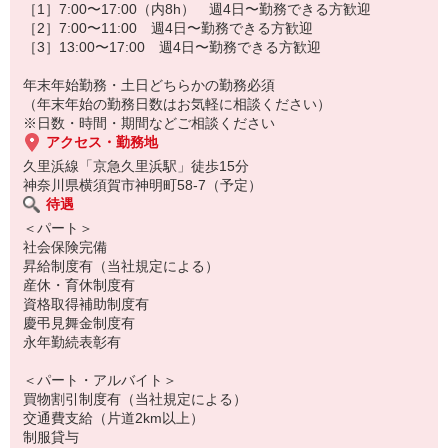
＜各社会保険完備＞＜互助会制度＞ 等々
［1］7:00〜17:00（内8h） 週4日〜勤務できる方歓迎
うれしい待遇をご用意しました！
［2］7:00〜11:00 週4日〜勤務できる方歓迎
［3］13:00〜17:00 週4日〜勤務できる方歓迎
『未経験でも安心！簡単おしごと』
丁寧にお教えしますので、どなたも安心スタート。
年末年始勤務・土日どちらかの勤務必須
分からないこともすぐに聞けるアットホームな雰囲気の職場です。
（年末年始の勤務日数はお気軽に相談ください）
経験がなくても、ブランクがあっても、OK！
※日数・時間・期間などご相談ください
アクセス・勤務地
久里浜線「京急久里浜駅」徒歩15分
神奈川県横須賀市神明町58-7（予定）
待遇
＜パート＞
社会保険完備
昇給制度有（当社規定による）
産休・育休制度有
資格取得補助制度有
慶弔見舞金制度有
永年勤続表彰有
＜パート・アルバイト＞
買物割引制度有（当社規定による）
交通費支給（片道2km以上）
制服貸与