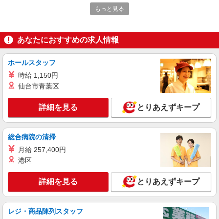
詳細を見る
キープ
もっと見る
パート
生鮮市場TOPトナリエ久里浜店
あなたにおすすめの求人情報
スーパーマーケットでのフロアスタッフ
＜パート＞ 時給1300円〜／16時以降時給1400
ホールスタッフ
円〜 ★土曜・日曜・祝日は時給100円ＵＰ！
時給 1,150円
神奈川県横須賀市神明町58-7（予定）
仙台市青葉区
詳細を見る
キープ
詳細を見る
とりあえずキープ
アルバイト
生鮮市場TOPトナリエ久里浜店
総合病院の清掃
スーパーマーケットでのフロアスタッフ
月給 257,400円
＜アルバイト＞ 時給1250円〜／16時以降時給
港区
1225円〜 ★週4日以上の勤務契約の方は、日・祝
日は時給100円ＵＰ！
神奈川県横須賀市神明町58-7（予定）
詳細を見る
とりあえずキープ
詳細を見る
キープ
レジ・商品陳列スタッフ