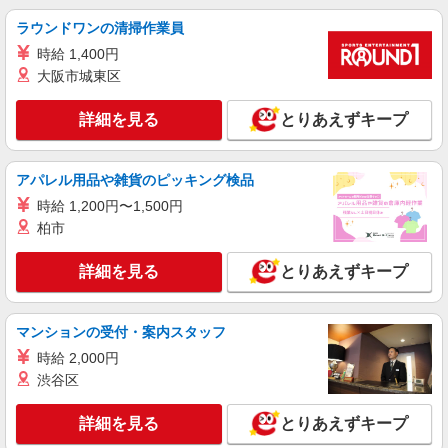
＜パート＞ 時給1300円〜／16時以降時給1400
円〜 ★土曜・日曜・祝日は時給100円ＵＰ！
ラウンドワンの清掃作業員
神奈川県横須賀市神明町58-7（予定）
時給 1,400円
大阪市城東区
詳細を見る
キープ
詳細を見る
とりあえずキープ
パート
ヨークフーズさいか屋横須賀店
アパレル用品や雑貨のピッキング検品
お惣菜コーナースタッフ
時給 1,200円〜1,500円
時給1225円 ★日祝＋100円
柏市
神奈川県横須賀市大滝町1-13
詳細を見る
とりあえずキープ
詳細を見る
キープ
アルバイト
マンションの受付・案内スタッフ
ヨークフーズさいか屋横須賀店
時給 2,000円
生鮮売場での販売・接客、商品補充・品出し
渋谷区
専門・大学生：1225円 高校生：1225円
神奈川県横須賀市大滝町1-13
詳細を見る
とりあえずキープ