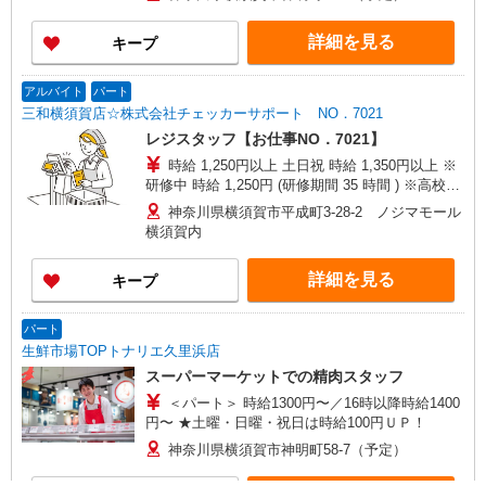
詳細を見る
キープ
アルバイト
パート
三和横須賀店☆株式会社チェッカーサポート NO．7021
レジスタッフ【お仕事NO．7021】
時給 1,250円以上 土日祝 時給 1,350円以上 ※
研修中 時給 1,250円 (研修期間 35 時間 ) ※高校生
同時給
神奈川県横須賀市平成町3-28-2 ノジマモール
横須賀内
詳細を見る
キープ
パート
生鮮市場TOPトナリエ久里浜店
スーパーマーケットでの精肉スタッフ
＜パート＞ 時給1300円〜／16時以降時給1400
円〜 ★土曜・日曜・祝日は時給100円ＵＰ！
神奈川県横須賀市神明町58-7（予定）