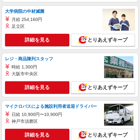
詳細を見る
キープ
大学病院の中材滅菌
パート
月給 254,160円
ヨークフーズさいか屋横須賀店
足立区
商品の検品・伝票処理、品出し
詳細を見る
とりあえずキープ
時給1300円 ★日祝＋100円
神奈川県横須賀市大滝町1-13
レジ・商品陳列スタッフ
詳細を見る
キープ
時給 1,300円
大阪市中央区
パート
ヨークフーズさいか屋横須賀店
詳細を見る
とりあえずキープ
閉店業務、商品の売り込み・見切り（値下げ）
時給1300円 ★日祝＋100円
神奈川県横須賀市大滝町1-13
マイクロバスによる施設利用者送迎ドライバー
日給 10,900円〜10,900円
詳細を見る
キープ
神戸市須磨区
詳細を見る
とりあえずキープ