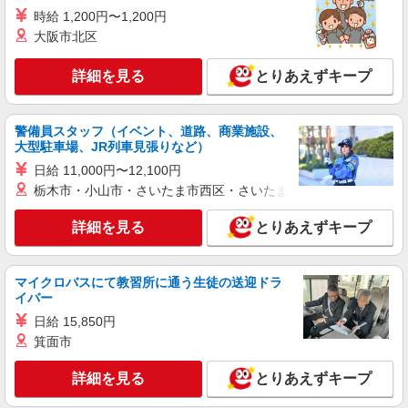
スーパーマーケットでの惣菜ベーカリースタッ
時給 1,200円〜1,200円
フ
大阪市北区
＜パート＞ 時給1300円〜／16時以降時給1400
円〜 ★土曜・日曜・祝日は時給100円ＵＰ！
詳細を見る
とりあえずキープ
神奈川県横須賀市神明町58-7（予定）
詳細を見る
キープ
警備員スタッフ（イベント、道路、商業施設、
大型駐車場、JR列車見張りなど）
パート
日給 11,000円〜12,100円
生鮮市場TOPトナリエ久里浜店
栃木市・小山市・さいたま市西区・さいたま市岩槻区・久喜市・
スーパーマーケットでの夜間責任者
詳細を見る
とりあえずキープ
＜パート＞ 時給1500円〜／16時以降時給1600
円〜 ★土曜・日曜・祝日は時給100円ＵＰ！
神奈川県横須賀市神明町58-7（予定）
マイクロバスにて教習所に通う生徒の送迎ドラ
イバー
詳細を見る
キープ
日給 15,850円
箕面市
パート
生鮮市場TOPトナリエ久里浜店
詳細を見る
とりあえずキープ
スーパーマーケットでの鮮魚スタッフ