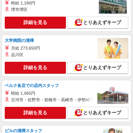
時給 1,180円
パート
生鮮市場TOPトナリエ久里浜店
堺市堺区
スーパーマーケットでの青果スタッフ
詳細を見る
とりあえずキープ
＜パート＞ 時給1300円〜／16時以降時給1400
円〜 ★土曜・日曜・祝日は時給100円ＵＰ！
神奈川県横須賀市神明町58-7（予定）
大学病院の清掃
月給 273,650円
詳細を見る
キープ
品川区
アルバイト
詳細を見る
とりあえずキープ
生鮮市場TOPトナリエ久里浜店
スーパーマーケットでの早朝フロアスタッフ
＜アルバイト＞ 時給1400円〜 ★週4日以上の
ベルク各店での店内スタッフ
勤務契約の方は、日・祝日は時給100円ＵＰ！
時給 1,065円
神奈川県横須賀市神明町58-7（予定）
古河市・佐野市・前橋市・高崎市・伊勢崎市・太田市・館林市・
詳細を見る
キープ
詳細を見る
とりあえずキープ
パート
生鮮市場TOPトナリエ久里浜店
ビルの清掃スタッフ