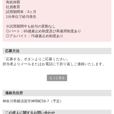
有給休暇
社員教育
試用期間有：3ヶ月
1分単位で給与発生
※試用期間中も給与の変動なし
◎パート：65歳雇止め制度及び再雇用制度あり
◎アルバイト：75歳雇止め制度あり
応募方法
「応募する」ボタンよりご応募ください。
担当者よりメールまたはお電話にて折り返しご連絡いたします。
お電話でのご応募も可能です。
もっと見る
※連絡先TELの記載がある場合のみ
※応募受付時間：9時〜17時
面接の際は履歴書（写真貼付）をご持参ください。
連絡先住所
神奈川県横須賀市神明町58-7（予定）
この求人に関するお問い合わせ