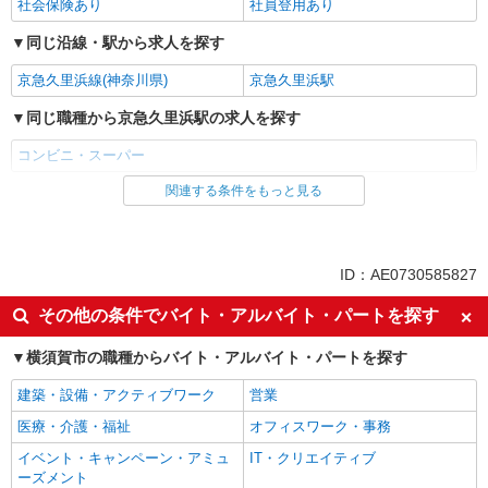
社会保険あり
社員登用あり
同じ沿線・駅から求人を探す
京急久里浜線(神奈川県)
京急久里浜駅
同じ職種から京急久里浜駅の求人を探す
コンビニ・スーパー
関連する条件をもっと見る
同じ雇用形態から京急久里浜駅の求人を探す
パート
同じ特徴から京急久里浜駅の求人を探す
ID：AE0730585827
未経験歓迎
フリーター歓迎
その他の条件でバイト・アルバイト・パートを探す
昇給あり
短時間勤務（1日4h以内）OK
横須賀市の職種からバイト・アルバイト・パートを探す
服装自由
髪型・髪色自由
建築・設備・アクティブワーク
営業
オープニングスタッフ
扶養内勤務OK
医療・介護・福祉
オフィスワーク・事務
副業・WワークOK
交通費支給
イベント・キャンペーン・アミュ
IT・クリエイティブ
社会保険あり
社員登用あり
ーズメント