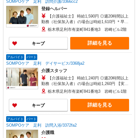
SOMPOケア 足利 訪問介護/3366cc2
登録ヘルパー
【介護福祉士】 時給1,590円 ◎週20時間以上
勤務（社保加入者）の場合は時給1,610円 ＊早朝
夜間（〜8:00、18:00〜）：時給1,988円〜 ＊日曜
栃木県足利市有楽町841番地3 岩崎ビル2階
祝日：時給1,890円〜 【実務者研修・初任者研修
（ヘルパー1級・2級）】 時給1,510円 ◎週20時間
詳細を見る
キープ
以上勤務（社保加入者）の場合は時給1,530円 ＊
早朝夜間（〜8:00、18:00〜）：時給1,888円〜 ＊
日曜祝日：時給1,810円〜 ◎身体介助、生活援助
アルバイト
パート
が同時給 ◎キャンセル手当：職務時給の60％支給
SOMPOケア 足利 デイサービス/3368ja2
介護スタッフ
【介護福祉士】 時給1,240円 ◎週20時間以上
勤務（社保加入者）の場合は時給1,260円 【実務
者研修・初任者研修（ヘルパー1級・2級）】 時給
栃木県足利市有楽町841番地3 岩崎ビル1階
1,160円 ◎週20時間以上勤務（社保加入者）の場
合は時給1,180円
詳細を見る
キープ
アルバイト
パート
SOMPOケア 足利 訪問入浴/3372fa2
介護職