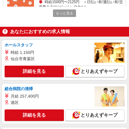
時給1500円〜2125円 ＜日払い有/週払い有/交
通費全支給(ガソリン代含む)＞
もっと見る
足利市 面接なし
詳細を見る
キープ
あなたにおすすめの求人情報
アルバイト
パート
派遣社員
紹介予定派遣
ホールスタッフ
日研トータルソーシング株式会社 メディカルケア事業部/高崎オフィ
ス
時給 1,150円
介護スタッフ／資格あり or 経験者
仙台市青葉区
時給1,330円〜1,400円 ◆無資格・経験者：時
給1,330円〜 ◆初任者研修・未経験：時給1,330
詳細を見る
とりあえずキープ
円〜 ◆初任者研修・経験者：時給1,350円〜 ◆介
栃木県足利市 【最寄駅】福居駅 ★勤務地は
護福祉士：時給1,400円〜 ※経験者は3ヶ月以上 ※
3000ヶ所以上★ 自宅から通いやすいエリアなど、
給与幅は経験・能力による ★週払いOK（規定あ
お好きな勤務地をお選び下さい！！
総合病院の清掃
り）
詳細を見る
キープ
月給 257,400円
港区
アルバイト
パート
派遣社員
紹介予定派遣
日研トータルソーシング株式会社 メディカルケア事業部/高崎オフィ
詳細を見る
とりあえずキープ
ス
未経験・無資格OKの介護スタッフ