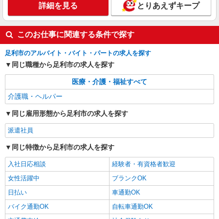
詳細を見る
とりあえずキープ
護福祉士1650円 ※資格や経験などによる
栃木県足利市
このお仕事に関連する条件で探す
詳細を見る
キープ
足利市のアルバイト・バイト・パートの求人を探す
同じ職種から足利市の求人を探す
派遣社員
株式会社kotrio /●UT-H-2012151
医療・介護・福祉すべて
足利市｜未経験でも大丈夫◎研修が手厚い有料
住宅の介護♪
介護職・ヘルパー
時給1500円〜2125円 ＜日払い有/週払い有/交
同じ雇用形態から足利市の求人を探す
通費全支給(ガソリン代含む)＞
足利市 車通勤OK
派遣社員
同じ特徴から足利市の求人を探す
詳細を見る
キープ
入社日応相談
経験者・有資格者歓迎
女性活躍中
ブランクOK
日払い
車通勤OK
バイク通勤OK
自転車通勤OK