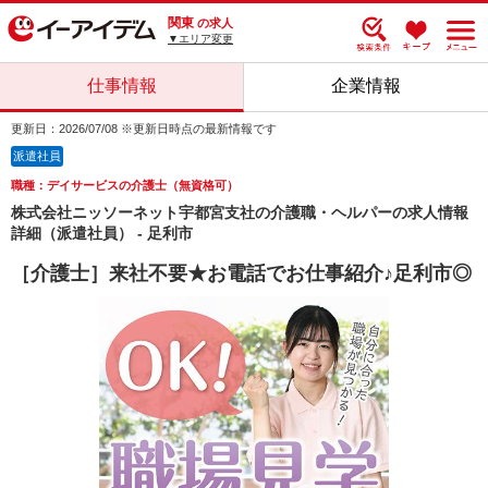
関東
の求人
▼エリア変更
仕事情報
企業情報
更新日：2026/07/08 ※更新日時点の最新情報です
派遣社員
職種：デイサービスの介護士（無資格可）
株式会社ニッソーネット宇都宮支社の介護職・ヘルパーの求人情報
詳細（派遣社員） - 足利市
［介護士］来社不要★お電話でお仕事紹介♪足利市◎