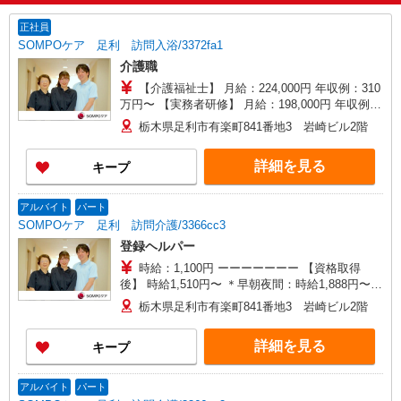
正社員
SOMPOケア 足利 訪問入浴/3372fa1
介護職
【介護福祉士】 月給：224,000円 年収例：310
万円〜 【実務者研修】 月給：198,000円 年収例：
275万円〜 【初任者研修・無資格】 月給：
栃木県足利市有楽町841番地3 岩崎ビル2階
192,000円 年収例：270万円〜 ※職務手当、働き
がい向上手当、日祝手当（月平均2回分）等、毎月
詳細を見る
キープ
平均的に支払われる手当を含みます。 ※介護福祉
士のみ、特別職務手当も含む ◎残業時は別途時間
外手当支給（超過1分〜） ◎賞与 基本給2.08ヶ
アルバイト
パート
月分/年支給
SOMPOケア 足利 訪問介護/3366cc3
登録ヘルパー
時給：1,100円 ーーーーーーー 【資格取得
後】 時給1,510円〜 ＊早朝夜間：時給1,888円〜
＊日曜祝日：時給1,810円〜 ーーーーーーー
栃木県足利市有楽町841番地3 岩崎ビル2階
詳細を見る
キープ
アルバイト
パート