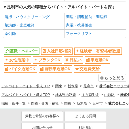
医療・介護・福祉
足利市の人気の職種からバイト・アルバイト・パートを探す
介護職・ヘルパー
清掃・ハウスクリーニング
調理・調理補助・調理師
同じ特徴から求人を探す
塾講師・家庭教師
家電・携帯販売
日払い
薬剤師
車通勤OK
フォークリフト
交通費支給
社会保険あり
介護職・ヘルパー
入社日応相談
経験者・有資格者歓迎
女性活躍中
ブランクOK
日払い
車通勤OK
バイク通勤OK
自転車通勤OK
交通費支給
もっと見る
アルバイト・バイト・求人TOP
関東
栃木県
足利市
株式会社ニッソー
アルバイト・バイト・求人TOP
栃木県の路線
ＪＲ両毛線
山前駅
株式
職種・条件一覧
医療・介護・福祉
関東
栃木県
足利市
株式会社ニッ
掲載ご希望のお客様へ
よくある質問
お問い合わせ
利用規約