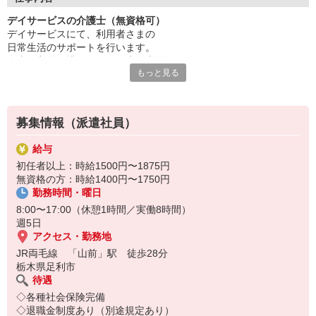
デイサービスの介護士（無資格可）
チームで連携しながら業務を進めるため、
デイサービスにて、利用者さまの
周囲と協力しやすく、落ち着いた環境で働けるのも魅力◎
日常生活のサポートを行います。
「人の役に立つ仕事がしたい」
食事・入浴・排せつなどの生活支援あり
その想いを大切にできる職場です。
もっと見る
介助業務は先輩のフォローのもと行うため、
無資格の方も安心して取り組めます。
募集情報（派遣社員）
給与
初任者以上：時給1500円〜1875円
無資格の方：時給1400円〜1750円
勤務時間・曜日
8:00〜17:00（休憩1時間／実働8時間）
週5日
アクセス・勤務地
JR両毛線 「山前」駅 徒歩28分
栃木県足利市
待遇
◇各種社会保険完備
◇退職金制度あり（別途規定あり）