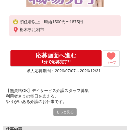
初任者以上：時給1500円〜1875円
無資格の方：時給1400円〜1750円
栃木県足利市
応募画面へ進む
1分で応募完了!!
キープ
求人応募期間：2026/07/07～2026/12/31
【無資格OK】デイサービス介護スタッフ募集
利用者さまの毎日を支える、
やりがいある介護のお仕事です。
もっと見る
デイサービスは、
ご自宅で生活されている利用者さまが通われる施設。
日常生活のサポートや見守りを通して、
安心して過ごせる時間づくりをお手伝いします。
仕事内容