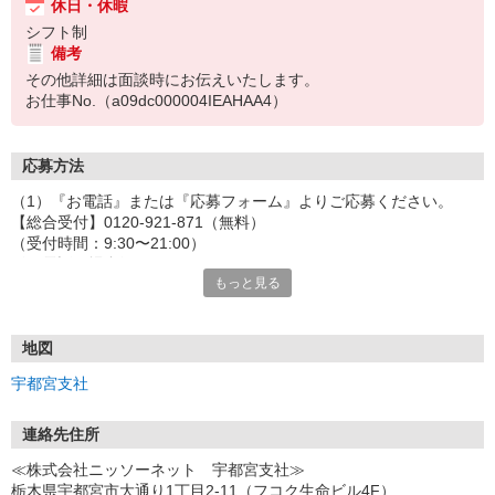
休日・休暇
シフト制
備考
その他詳細は面談時にお伝えいたします。
お仕事No.（a09dc000004IEAHAA4）
応募方法
（1）『お電話』または『応募フォーム』よりご応募ください。
【総合受付】0120-921-871（無料）
（受付時間：9:30〜21:00）
〈お電話の場合〉
もっと見る
「e-aidemを見て」とお伝えいただけるとスムーズです。
〈応募フォームからご応募の場合〉
当社担当者から連絡させていただきます。
◎応募フォームからのご応募は24時間受付中です！
地図
↓
宇都宮支社
（2）面談・登録の実施
お電話でのカンタン登録面談や来社登録面談を実施しております。
ご都合のよいお日にちをお聞かせください。
連絡先住所
↓
≪株式会社ニッソーネット 宇都宮支社≫
（3）選考・お仕事のご案内
栃木県宇都宮市大通り1丁目2-11（フコク生命ビル4F）