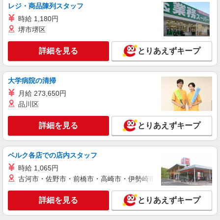
レジ・商品陳列スタッフ
時給1,300円〜1,400円 ★週払いOK（規定あ
り） ※給与幅は経験・能力による
時給 1,180円
栃木県足利市 【最寄駅】小俣駅 ★勤務地は
堺市堺区
3000ヶ所以上★ 自宅から通いやすいエリアなど、
お好きな勤務地をお選び下さい！！
詳細を見る
とりあえずキープ
詳細を見る
キープ
大学病院の清掃
アルバイト
パート
派遣社員
紹介予定派遣
日研トータルソーシング株式会社 メディカルケア事業部/高崎オフィ
月給 273,650円
ス
品川区
未経験・無資格OKの介護スタッフ
時給1,300円〜1,400円 ★週払いOK（規定あ
詳細を見る
とりあえずキープ
り） ※給与幅は経験・能力による
栃木県足利市 【最寄駅】野州山辺駅 ★勤務地
は3000ヶ所以上★ 自宅から通いやすいエリアな
ベルク各店での店内スタッフ
ど、お好きな勤務地をお選び下さい！！
時給 1,065円
詳細を見る
キープ
古河市・佐野市・前橋市・高崎市・伊勢崎市・太田市・館林市・
派遣社員
詳細を見る
とりあえずキープ
株式会社kotrio /●UT-H-2010091
足利市＊少人数グルホで利用者さんと家事や掃