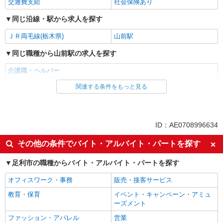
交通費支給
社会保険あり
同じ沿線・駅から求人を探す
ＪＲ両毛線(栃木県)
山前駅
同じ職種から山前駅の求人を探す
介護職・ヘルパー
関連する条件をもっと見る
同じ雇用形態から山前駅の求人を探す
派遣社員
同じ特徴から山前駅の求人を探す
ID：AE0708996634
入社日応相談
経験者・有資格者歓迎
その他の条件でバイト・アルバイト・パートを探す
女性活躍中
ブランクOK
足利市の職種からバイト・アルバイト・パートを探す
日払い
車通勤OK
オフィスワーク・事務
販売・接客サービス
バイク通勤OK
自転車通勤OK
教育・保育
イベント・キャンペーン・アミュ
交通費支給
社会保険あり
ーズメント
同じ職種から求人を探す
ファッション・アパレル
営業