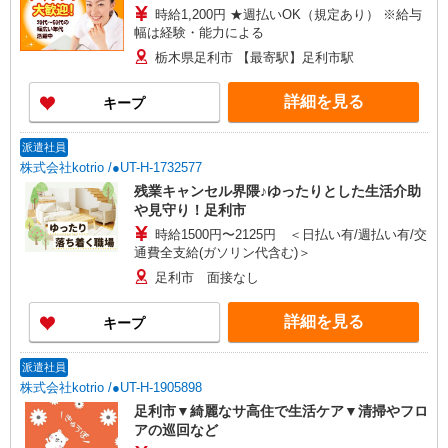
時給1,200円 ★週払いOK（規定あり） ※給与
幅は経験・能力による
栃木県足利市 【最寄駅】足利市駅
詳細を見る
キープ
派遣社員
株式会社kotrio /●UT-H-1732577
残業キャンセル界隈♪ゆったりとした生活介助
や見守り！足利市
時給1500円〜2125円 ＜日払い有/週払い有/交
通費全支給(ガソリン代含む)＞
足利市 面接なし
詳細を見る
キープ
派遣社員
株式会社kotrio /●UT-H-1905898
足利市▼綺麗なサ高住で生活ケア▼清掃やフロ
アの巡回など