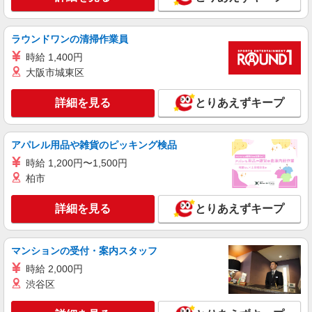
のみ◎夜はおうち時間
時給1500円〜2125円 ＜日払い有/週払い有/交
通費全支給(ガソリン代含む)＞
ラウンドワンの清掃作業員
足利市 車通勤OK
時給 1,400円
大阪市城東区
詳細を見る
キープ
詳細を見る
とりあえずキープ
派遣社員
株式会社kotrio /●UT-H-2068738
アパレル用品や雑貨のピッキング検品
＼収入アップを全面サポート／小規模デイ
STAFF｜資格支援制度あり
時給 1,200円〜1,500円
時給1500円〜2125円 ＜日払い有/週払い有/交
柏市
通費全支給(ガソリン代含む)＞
足利市 足利市駅
詳細を見る
とりあえずキープ
詳細を見る
キープ
マンションの受付・案内スタッフ
時給 2,000円
派遣社員
株式会社kotrio /●UT-H-2068389
渋谷区
≪足利市≫介護の現場で心を燃やせ！！！デイ