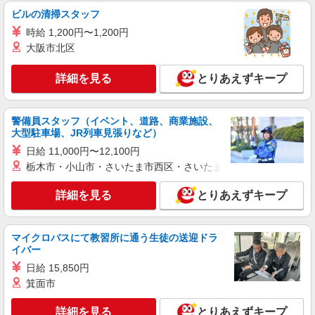
除など♪日払いOK
ビルの清掃スタッフ
時給1500円〜2125円 ＜日払い有/週払い有/交
時給 1,200円〜1,200円
通費全支給(ガソリン代含む)＞
大阪市北区
足利市 車通勤OK
詳細を見る
とりあえずキープ
詳細を見る
キープ
警備員スタッフ（イベント、道路、商業施設、
派遣社員
大型駐車場、JR列車見張りなど）
株式会社kotrio /●UT-H-2028507
日給 11,000円〜12,100円
≪足利市≫日勤のみ＆残業ナシ！お迎えに間に
栃木市・小山市・さいたま市西区・さいたま市岩槻区・久喜市・
合うデイサービス
時給1500円〜2125円 ＜日払い有/週払い有/交
詳細を見る
とりあえずキープ
通費全支給(ガソリン代含む)＞
足利市 車通勤OK
マイクロバスにて教習所に通う生徒の送迎ドラ
詳細を見る
キープ
イバー
日給 15,850円
派遣社員
箕面市
株式会社kotrio /●UT-H-2068865
足利市の小さいデイサービス★残業なし♪日勤
詳細を見る
とりあえずキープ