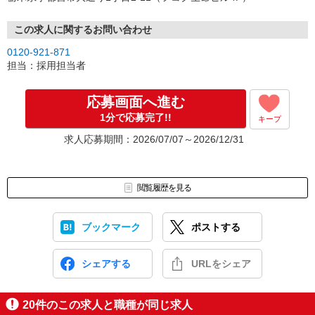
↓
（4）就業開始
※紹介予定派遣・職業紹介などで、正職員登用前提でのお仕事も可
この求人に関するお問い合わせ
能です。
0120-921-871
担当：採用担当者
応募画面へ進む
1分で応募完了!!
キープ
求人応募期間：2026/07/07～2026/12/31
閲覧履歴を見る
ブックマーク
ポストする
シェアする
URLをシェア
20
件のこの求人と職種が同じ求人