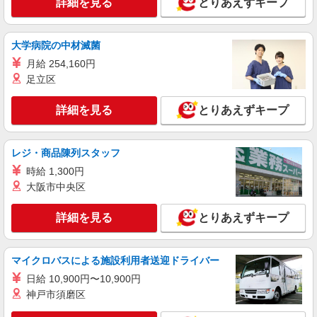
サービスSTAFF
詳細を見る
とりあえずキープ
時給1500円〜2125円 ＜日払い有/週払い有/交
通費全支給(ガソリン代含む)＞
大学病院の中材滅菌
足利市 面接なし
月給 254,160円
足立区
詳細を見る
キープ
詳細を見る
とりあえずキープ
派遣社員
株式会社kotrio /●UT-H-2009616
向かう先は、笑顔の待つ場所！デイサービスの
レジ・商品陳列スタッフ
サポート＆送迎STAFF
時給 1,300円
時給1500円〜2125円 ＜日払い有/週払い有/交
大阪市中央区
通費全支給(ガソリン代含む)＞
足利市 車通勤OK
詳細を見る
とりあえずキープ
詳細を見る
キープ
マイクロバスによる施設利用者送迎ドライバー
派遣社員
日給 10,900円〜10,900円
株式会社トラストグロース 新宿本社 第3営業部
神戸市須磨区
特別養護老人ホームでの介護士
時給：初任者研修1550円/実務者研修1600円/介