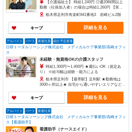
【介護福祉士】 時給1,240円 ◎週20時間以上
勤務（社保加入者）の場合は時給1,260円 【実務
者研修・初任者研修（ヘルパー1級・2級）】 時給
栃木県足利市有楽町841番地3 岩崎ビル2階
1,160円 ◎週20時間以上勤務（社保加入者）の場
合は時給1,180円
詳細を見る
キープ
アルバイト
パート
派遣社員
紹介予定派遣
日研トータルソーシング株式会社 メディカルケア事業部/高崎オフィ
ス
未経験・無資格OKの介護スタッフ
時給1,300円〜1,400円 ★週払いOK（規定あ
り） ※給与幅は経験・能力による
栃木県足利市 【最寄駅】足利駅 ★勤務地は
3000ヶ所以上★ 自宅から通いやすいエリアなど、
お好きな勤務地をお選び下さい！！
詳細を見る
キープ
アルバイト
パート
派遣社員
日研トータルソーシング株式会社 メディカルケア事業部/高崎オフィ
ス【看護助手】
看護助手（ナースエイド）