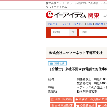
株式会社ニッソーネット宇都宮支社の介護職・ヘルパ
ならイーアイデム
エ
関東
アルバイト・バイト・求人TOP
>
関東
>
栃木県
>
勤務地
職種
株式会社ニッソーネット宇都宮支社
派遣社員
［介護士］来社不要★お電話でお仕事
給与
初任者以上：時給1500
無資格の方：時給1400
職種
ケアハウスの介護士（
勤務地
栃木県宇都宮市
入社日応相談
経験者・有資格者歓
自転車通勤OK
交通費支給
社会