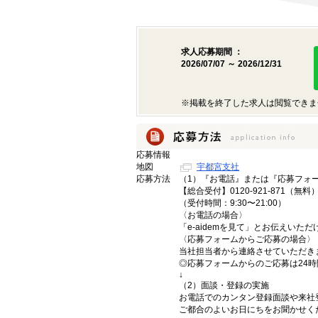
求人応募期間 ：
2026/07/07 ～ 2026/12/31
※掲載を終了した求人は閲覧できま
応募情報
地図
宇都宮支社
応募方法
（1）『お電話』または『応募フォ
【総合受付】0120-921-871（無料
（受付時間：9:30〜21:00）
〈お電話の場合〉
「e-aidemを見て」とお伝えいた
〈応募フォームからご応募の場合〉
当社担当者から連絡させていただき
◎応募フォームからのご応募は24
↓
（2）面談・登録の実施
お電話でのカンタン登録面談や来社
ご都合のよいお日にちをお聞かせく