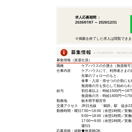
求人応募期間 ：
2026/07/07 ～ 2026/12/31
※掲載を終了した求人は閲覧できま
募集情報（派遣社員）
職種
ケアハウスの介護士（無資格可
仕事内容
ケアハウスにて、利用者さまの
先輩のフォローのもと、
食事・入浴・排せつの介助にも
無資格の方も安心して始められ
給与
初任者以上：時給1500円〜187
無資格の方：時給1400円〜175
勤務地
栃木県宇都宮市
交通アクセス
JR日光線 「鶴田」駅 徒歩2
勤務時間・曜日
7:00〜16:00（休憩1時間／実
9:00〜18:00（休憩1時間／実
17:00〜9:00（休憩1時間／実
週5日
応募資格・経験
◆無資格OK