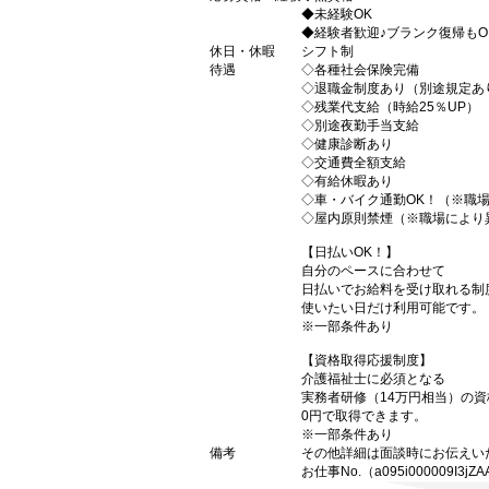
◆未経験OK
◆経験者歓迎♪ブランク復帰もO
休日・休暇
シフト制
待遇
◇各種社会保険完備
◇退職金制度あり（別途規定あ
◇残業代支給（時給25％UP）
◇別途夜勤手当支給
◇健康診断あり
◇交通費全額支給
◇有給休暇あり
◇車・バイク通勤OK！（※職
◇屋内原則禁煙（※職場により
【日払いOK！】
自分のペースに合わせて
日払いでお給料を受け取れる制
使いたい日だけ利用可能です。
※一部条件あり
【資格取得応援制度】
介護福祉士に必須となる
実務者研修（14万円相当）の
0円で取得できます。
※一部条件あり
備考
その他詳細は面談時にお伝えい
お仕事No.（a095i000009I3jZA