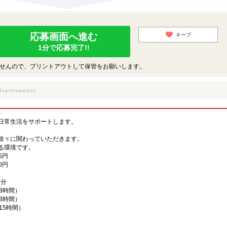
応募画面へ進む
キープ
1分で応募完了!!
せんので、プリントアウトして保管をお願いします。
）
日常生活をサポートします。
徐々に関わっていただきます。
る環境です。
5円
0円
2分
働8時間）
働8時間）
働15時間）