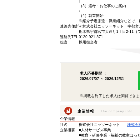
↓
（3）選考・お仕事のご案内
↓
（4）就業開始
※紹介予定派遣・職業紹介などで、
連絡先住所
≪株式会社ニッソーネット 宇都宮
栃木県宇都宮市大通り1丁目2-11（
連絡先TEL
0120-921-871
担当
採用担当者
求人応募期間 ：
2026/07/07 ～ 2026/12/31
※掲載を終了した求人は閲覧できま
企業情報
社名
株式会社ニッソーネット
株式会
企業概要
■人材サービス事業
■教育・研修事業（福祉の教室ほっ