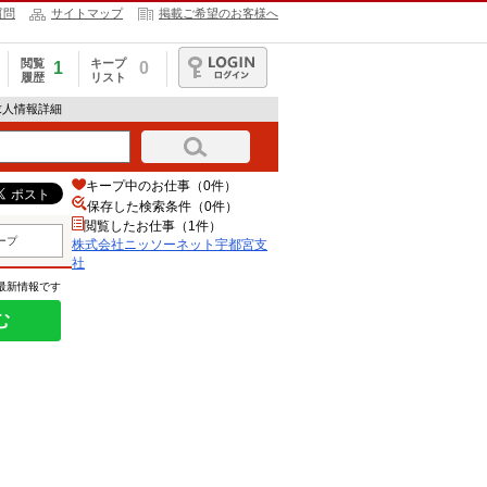
質問
サイトマップ
掲載ご希望のお客様へ
閲覧
キープ
1
0
履歴
リスト
ログイン
求人情報詳細
キープ中のお仕事（0件）
保存した検索条件（
0
件）
閲覧したお仕事（1件）
ープ
株式会社ニッソーネット宇都宮支
社
の最新情報です
む