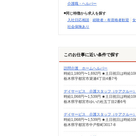
介護職・ヘルパー
同じ特徴から求人を探す
入社日応相談
経験者・有資格者歓迎
女
社会保険あり
このお仕事に近い条件で探す
訪問介護 ホームヘルパー
栃木県宇都宮市簗瀬4丁目4番7号
デイサービス 介護スタッフ（ケアクルー
時給1,068円〜1,539円 ★土日祝日は時
栃木県宇都宮市ゆいの杜五丁目2番6号
デイサービス 介護スタッフ（ケアクルー
時給1,068円〜1,539円 ★土日祝日は時
栃木県宇都宮市中戸祭町3017-8