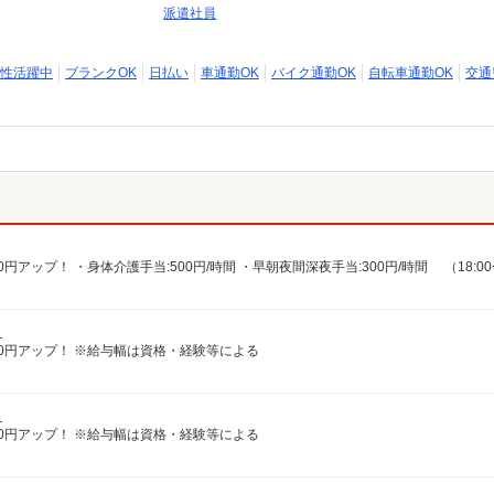
派遣社員
性活躍中
ブランクOK
日払い
車通勤OK
バイク通勤OK
自転車通勤OK
交通
）
給100円アップ！ ※給与幅は資格・経験等による
）
給100円アップ！ ※給与幅は資格・経験等による