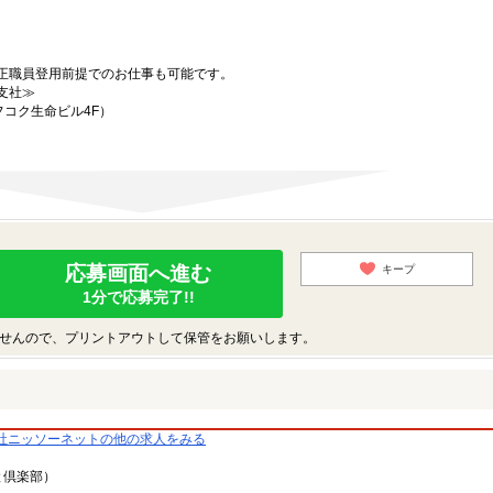
正職員登用前提でのお仕事も可能です。
支社≫
フコク生命ビル4F）
応募画面へ進む
キープ
1分で応募完了!!
せんので、プリントアウトして保管をお願いします。
社ニッソーネットの他の求人をみる
と倶楽部）