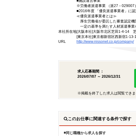
■施設運営事業
※労働者派遣事業 （派27－029007）
■2016年度 「優良派遣事業者」に認
≪優良派遣事業者とは≫
厚生労働省が委託した審査認定機
一定の基準を満たす人材派遣事業
本社所在地
[大阪本社]大阪市北区芝田1-4-14 
[東京本社]東京都新宿区西新宿1-13
URL
http://www.nissonet.co.jp/company/
求人応募期間 ：
2026/07/07 ～ 2026/12/31
※掲載を終了した求人は閲覧できま
このお仕事に関連する条件で探す
同じ職種から求人を探す