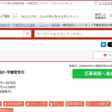
よくある
ーの求人情報詳細 - 宇都宮市｜バイト・アルバイトのこと
保存した
0
リア選択
「あなたの街」のお仕事が探せる求人サイト
検索条件
宇都宮市
>
宇都宮市の介護職・ヘルパー
>
鶴田駅
> 株式会社ニッソーネット宇都宮支社の
キ
更新日：2026/07/08 ※更新日時点
紹介♪宇都宮市◎
応募画面へ進
円〜1875円
円〜1750円
無資格可）
迎
女性活躍中
ブランクOK
日払い
車通勤OK
バイク通勤OK
保険あり