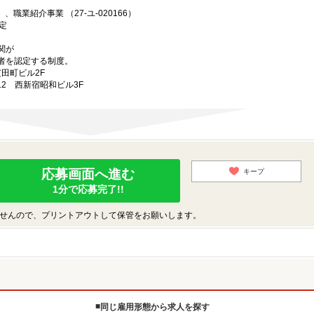
、職業紹介事業 （27-ユ-020166）
定
関が
者を認定する制度。
芝田町ビル2F
-12 西新宿昭和ビル3F
応募画面へ進む
キープ
1分で応募完了!!
せんので、プリントアウトして保管をお願いします。
同じ雇用形態から求人を探す