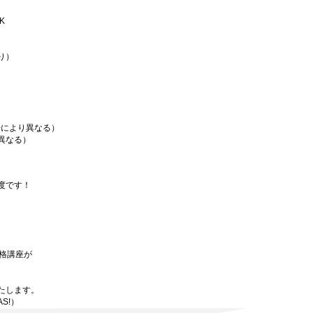
K
り）
場により異なる）
異なる）
度です！
資格講座が
たします。
AS!）