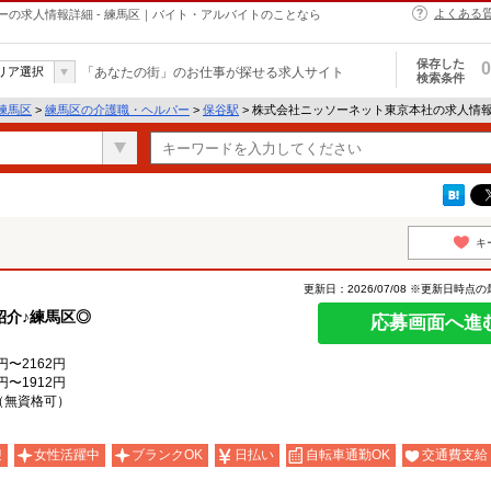
よくある
の求人情報詳細 - 練馬区｜バイト・アルバイトのことなら
保存した
0
リア選択
「あなたの街」のお仕事が探せる求人サイト
検索条件
練馬区
>
練馬区の介護職・ヘルパー
>
保谷駅
> 株式会社ニッソーネット東京本社の求人情
キ
更新日：2026/07/08 ※更新日時点
紹介♪練馬区◎
応募画面へ進
円〜2162円
円〜1912円
（無資格可）
迎
女性活躍中
ブランクOK
日払い
自転車通勤OK
交通費支給