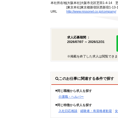
本社所在地
[大阪本社]大阪市北区芝田1-4-14 
[東京本社]東京都新宿区西新宿1-13
URL
http://www.nissonet.co.jp/company/
求人応募期間 ：
2026/07/07 ～ 2026/12/31
※掲載を終了した求人は閲覧できま
このお仕事に関連する条件で探す
同じ職種から求人を探す
介護職・ヘルパー
同じ特徴から求人を探す
入社日応相談
経験者・有資格者歓迎
女