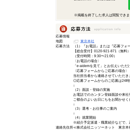
※掲載を終了した求人は閲覧できま
応募情報
地図
東京本社
応募方法
（1）『お電話』または『応募フォ
【総合受付】0120-921-871（無料
（受付時間：9:30〜21:00）
〈お電話の場合〉
「e-aidemを見て」とお伝えいた
〈応募フォームからご応募の場合〉
当社担当者から連絡させていただき
◎応募フォームからのご応募は24
↓
（2）面談・登録の実施
お電話でのカンタン登録面談や来社
ご都合のよいお日にちをお聞かせく
↓
（3）選考・お仕事のご案内
↓
（4）就業開始
※紹介予定派遣・職業紹介などで、
連絡先住所
≪株式会社ニッソーネット 東京本