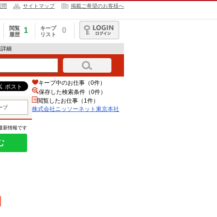
質問
サイトマップ
掲載ご希望のお客様へ
閲覧
キープ
1
0
履歴
リスト
ログイン
報詳細
キープ中のお仕事（0件）
保存した検索条件（
0
件）
閲覧したお仕事（1件）
ープ
株式会社ニッソーネット東京本社
の最新情報です
む