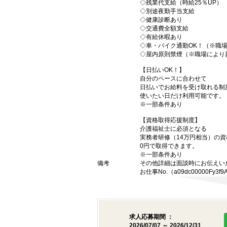
◇残業代支給（時給25％UP）
◇別途夜勤手当支給
◇健康診断あり
◇交通費全額支給
◇有給休暇あり
◇車・バイク通勤OK！（※職
◇屋内原則禁煙（※職場により
【日払いOK！】
自分のペースに合わせて
日払いでお給料を受け取れる制
使いたい日だけ利用可能です。
※一部条件あり
【資格取得応援制度】
介護福祉士に必須となる
実務者研修（14万円相当）の
0円で取得できます。
※一部条件あり
備考
その他詳細は面談時にお伝えい
お仕事No.（a09dc00000Fy3f9
求人応募期間 ：
2026/07/07 ～ 2026/12/31