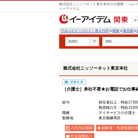
株式会社ニッソーネット東京本社の介護職・ヘルパー
イーアイデム
エ
関東
アルバイト・バイト・求人TOP
>
関東
>
東京都
>
勤務地
職種
株式会社ニッソーネット東京本社
派遣社員
［介護士］来社不要★お電話でお仕事
給与
初任者以上：時給1730
無資格の方：時給1530
職種
デイサービスの介護士
勤務地
東京都練馬区
入社日応相談
経験者・有資格者歓
社会保険あり