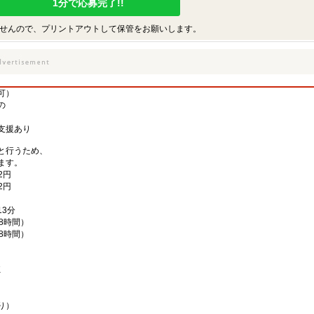
1分で応募完了!!
せんので、プリントアウトして保管をお願いします。
可）
の
。
支援あり
と行うため、
ます。
2円
2円
3分
働8時間）
働8時間）
K
り）