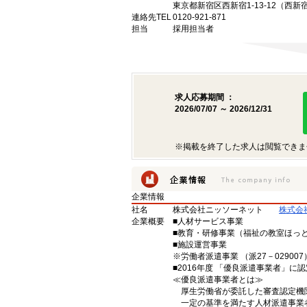
東京都新宿区西新宿1-13-12（西新
連絡先TEL
0120-921-871
担当
採用担当者
求人応募期間 ：
2026/07/07 ～ 2026/12/31
※掲載を終了した求人は閲覧できま
企業情報
社名
株式会社ニッソーネット
株式会
企業概要
■人材サービス事業
■教育・研修事業（福祉の教室ほっ
■施設運営事業
※労働者派遣事業 （派27－029007）
■2016年度 「優良派遣事業者」に認
≪優良派遣事業者とは≫
厚生労働省が委託した審査認定機
一定の基準を満たす人材派遣事業