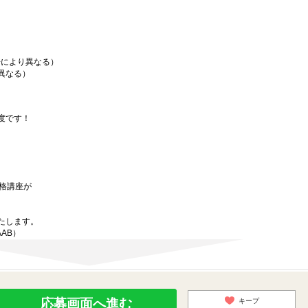
場により異なる）
異なる）
度です！
資格講座が
たします。
AAB）
応募画面へ進む
キープ