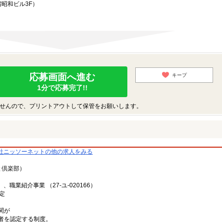
宿昭和ビル3F）
応募画面へ進む
キープ
1分で応募完了!!
せんので、プリントアウトして保管をお願いします。
社ニッソーネットの他の求人をみる
と倶楽部）
、職業紹介事業 （27-ユ-020166）
定
関が
者を認定する制度。