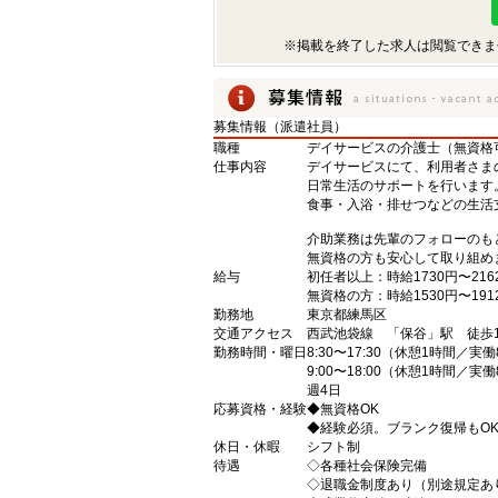
※掲載を終了した求人は閲覧できま
募集情報（派遣社員）
職種
デイサービスの介護士（無資格
仕事内容
デイサービスにて、利用者さま
日常生活のサポートを行います
食事・入浴・排せつなどの生活
介助業務は先輩のフォローのも
無資格の方も安心して取り組め
給与
初任者以上：時給1730円〜216
無資格の方：時給1530円〜191
勤務地
東京都練馬区
交通アクセス
西武池袋線 「保谷」駅 徒歩1
勤務時間・曜日
8:30〜17:30（休憩1時間／実
9:00〜18:00（休憩1時間／実
週4日
応募資格・経験
◆無資格OK
◆経験必須。ブランク復帰もO
休日・休暇
シフト制
待遇
◇各種社会保険完備
◇退職金制度あり（別途規定あ