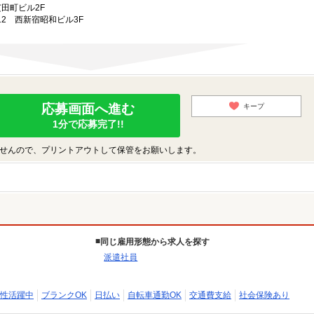
芝田町ビル2F
-12 西新宿昭和ビル3F
応募画面へ進む
キープ
1分で応募完了!!
せんので、プリントアウトして保管をお願いします。
同じ雇用形態から求人を探す
派遣社員
性活躍中
ブランクOK
日払い
自転車通勤OK
交通費支給
社会保険あり