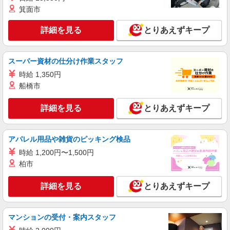
箕面市
派遣社員
株式会社トラストグロース 新宿本社 第1営業部
詳細を見る
とりあえずキープ
グループホームでの介護士
時給：1650円
スーパー資材の仕分け作業スタッフ
東京都江戸川区
時給 1,350円
船橋市
詳細を見る
キープ
詳細を見る
とりあえずキープ
派遣社員
株式会社トラストグロース 新宿本社 第1営業部
有料老人ホームでの夜専介護士
アパレル用品や雑貨のピッキング検品
一夜勤：31,000円〜34,000円 ※資格・経験な
時給 1,200円〜1,500円
どによる
柏市
東京都江戸川区
詳細を見る
とりあえずキープ
詳細を見る
キープ
契約社員
マンションの受付・案内スタッフ
地域密着型有料老人ホーム せらび篠崎/1380000026-031