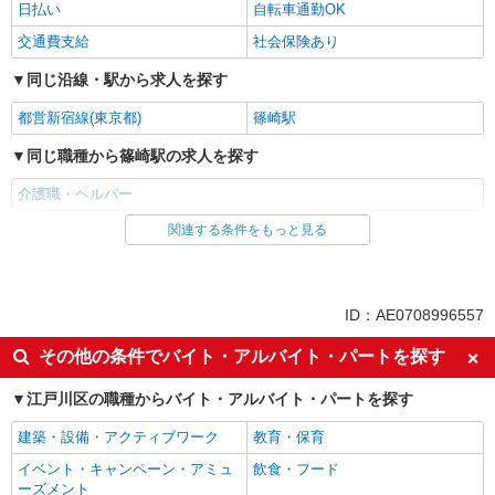
日払い
自転車通勤OK
交通費支給
社会保険あり
同じ沿線・駅から求人を探す
都営新宿線(東京都)
篠崎駅
同じ職種から篠崎駅の求人を探す
介護職・ヘルパー
関連する条件をもっと見る
同じ雇用形態から篠崎駅の求人を探す
派遣社員
同じ特徴から篠崎駅の求人を探す
ID：AE0708996557
入社日応相談
経験者・有資格者歓迎
その他の条件でバイト・アルバイト・パートを探す
女性活躍中
ブランクOK
江戸川区の職種からバイト・アルバイト・パートを探す
日払い
自転車通勤OK
建築・設備・アクティブワーク
教育・保育
交通費支給
社会保険あり
イベント・キャンペーン・アミュ
飲食・フード
同じ職種から求人を探す
ーズメント