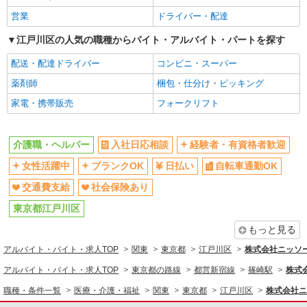
医療・介護・福祉
営業
ドライバー・配達
介護職・ヘルパー
江戸川区の人気の職種からバイト・アルバイト・パートを探す
同じ特徴から求人を探す
配送・配達ドライバー
コンビニ・スーパー
日払い
薬剤師
交通費支給
梱包・仕分け・ピッキング
社会保険あり
家電・携帯販売
フォークリフト
介護職・ヘルパー
入社日応相談
経験者・有資格者歓迎
女性活躍中
ブランクOK
日払い
自転車通勤OK
交通費支給
社会保険あり
東京都江戸川区
もっと見る
アルバイト・バイト・求人TOP
関東
東京都
江戸川区
株式会社ニッソ
アルバイト・バイト・求人TOP
東京都の路線
都営新宿線
篠崎駅
株式
職種・条件一覧
医療・介護・福祉
関東
東京都
江戸川区
株式会社ニ