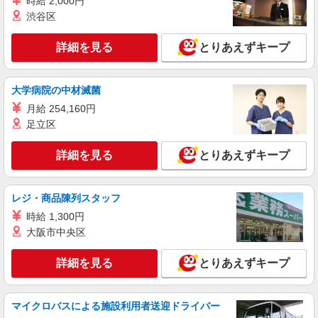
時給 2,000円
介護職員（ヘルパー）（役職なし）
渋谷区
月給208,000円
東京都江戸川区東篠崎1-5-2 バス停「新町商店
詳細を見る
とりあえずキープ
街入口」下車後、徒歩7分
詳細を見る
大学病院の中材滅菌
キープ
月給 254,160円
契約社員
足立区
訪問介護事業所 ソラスト西葛西/1380000021-009
介護職員（ヘルパー）（介護助手）
詳細を見る
とりあえずキープ
月給272,000円
東京都江戸川区西葛西6-9-18
レジ・商品陳列スタッフ
時給 1,300円
詳細を見る
キープ
大阪市中央区
契約社員
詳細を見る
とりあえずキープ
介護付有料老人ホーム ソラスト江戸川グリーンパーク/1380000233-
007
介護職員（ヘルパー）（役職なし）
マイクロバスによる施設利用者送迎ドライバー
月給208,000円