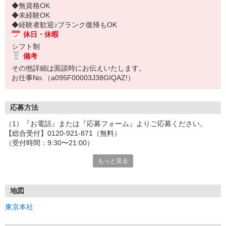
◆無資格OK
◆未経験OK
◆経験者歓迎♪ブランク復帰もOK
休日・休暇
シフト制
備考
その他詳細は面談時にお伝えいたします。
お仕事No.（a095F00003J38GIQAZ!）
応募方法
（1）『お電話』または『応募フォーム』よりご応募ください。
【総合受付】0120-921-871（無料）
（受付時間：9:30〜21:00）
〈お電話の場合〉
もっと見る
「e-aidemを見て」とお伝えいただけるとスムーズです。
〈応募フォームからご応募の場合〉
当社担当者から連絡させていただきます。
◎応募フォームからのご応募は24時間受付中です！
地図
↓
東京本社
（2）面談・登録の実施
お電話でのカンタン登録面談や来社登録面談を実施しております。