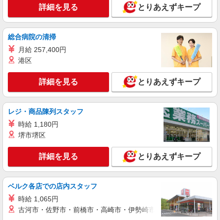
ン代含む)＞
詳細を見る
とりあえずキープ
江戸川区内＊葛西駅チカ
詳細を見る
総合病院の清掃
キープ
月給 257,400円
派遣社員
港区
株式会社kotrio /●SW-H2-2069748
新小岩駅＊年齢不問◎未経験から安定した業界
詳細を見る
とりあえずキープ
へ＊サ高住
時給1650円〜2312円 ＜日払い有/週払い有/交
通費全支給(ガソリン代含む)＞
レジ・商品陳列スタッフ
東京都江戸川区
時給 1,180円
堺市堺区
詳細を見る
キープ
詳細を見る
とりあえずキープ
派遣社員
株式会社トラストグロース 新宿本社 第1営業部
ベルク各店での店内スタッフ
有料老人ホームでの介護士
時給 1,065円
時給：1500円
古河市・佐野市・前橋市・高崎市・伊勢崎市・太田市・館林市・
東京都江戸川区