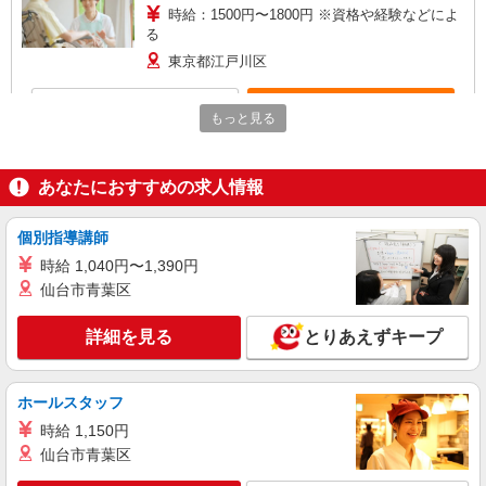
時給：1500円〜1800円 ※資格や経験などによ
る
東京都江戸川区
詳細を見る
キープ
もっと見る
派遣社員
株式会社トラストグロース 新宿本社 第1営業部
あなたにおすすめの求人情報
住宅型有料老人ホームでの夜専介護士
1夜勤：27000円〜32000円 ※資格や経験など
個別指導講師
による
時給 1,040円〜1,390円
東京都江戸川区
仙台市青葉区
詳細を見る
キープ
詳細を見る
とりあえずキープ
職業紹介
株式会社kotrio /●SW-S-2078042
ホールスタッフ
≪葛西駅≫週3勤務〜！プライベートを大切に
時給 1,150円
できるデイSTAFF
仙台市青葉区
時給1550円〜2312円 ＜交通費全支給(ガソリ