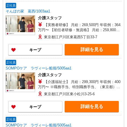
年支給 ◎残業時は別途時間外手当支給（超過1
正社員
分〜）
そんぽの家 葛西/1003aa1
介護スタッフ
【実務者研修】 月給：269,500円 年収例：364
万円〜 【初任者研修・無資格】 月給：259,800円
年収例：351万円〜 ※職務手当、（東京都）居住
東京都江戸川区東葛西5丁目33-7
支援特別手当、働きがい向上手当、日祝手当（月
平均2回分）、夜勤手当（月平均5回分）等、毎月
詳細を見る
キープ
平均的に支払われる手当を含みます。 ※居住支援
特別手当は勤続5年目までの方はさらに1万円支給
（再入社は除く） ◎賞与：基本給2.08ヶ月分/年支
正社員
給 ◎残業時は別途時間外手当支給（超過1分〜）
SOMPOケア ラヴィーレ船堀/5005aa1
介護スタッフ
【介護福祉士】 月給：299,300円 年収例：400
万円〜 ※職務手当、特別職務手当、（東京都）居
住支援特別手当、働きがい向上手当、日祝手当
東京都江戸川区東小松川3-25-6
（月平均2回分）、夜勤手当（月平均4回分）、深
夜勤手当（月平均2回）等、毎月平均的に支払われ
詳細を見る
キープ
る手当を含みます。 ※居住支援特別手当は勤続5
年目までの方はさらに1万円支給（再入社は除く）
◎賞与：基本給2.08ヶ月分/年支給 ◎残業時は別途
正社員
時間外手当支給（超過1分〜）
SOMPOケア ラヴィーレ船堀/5005aa1