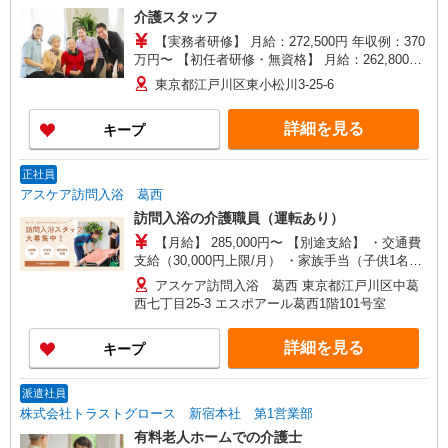
介護スタッフ
【実務者研修】 月給：272,500円 年収例：370
万円〜 【初任者研修・無資格】 月給：262,800円
年収例：355万円〜 ※職務手当、（東京都）居住
東京都江戸川区東小松川3-25-6
支援特別手当、日祝手当（月平均2回分）、夜勤手
当（月平均4回分）、深夜勤手当（月平均2回）
詳細を見る
キープ
等、毎月平均的に支払われる手当を含みます。 ※
居住支援特別手当は勤続5年目までの方はさらに1
万円支給（再入社は除く） ◎賞与：基本給2.08ヶ
正社員
月分/年支給 ◎残業時は別途時間外手当支給（超過
アスケア訪問入浴 葛西
1分〜）
訪問入浴の介護職員（運転あり）
【月給】 285,000円〜 【別途支給】 ・交通費
支給（30,000円上限/月） ・家族手当（子供1名に
つき5,000円） ・資格手当（介護福祉士：計
アスケア訪問入浴 葛西 東京都江戸川区中葛
20,000円UP） ・昇給（評価に応じて毎年4月に実
西七丁目25-3 エスポアール葛西1階101号室
施） ・賞与（夏・冬の年2回） ・残業代全額支給
・退職金制度あり ・キャリアステップ年収モデル
詳細を見る
キープ
（参考値） 一般職（平均勤続年数5年）390万円
事業所長（平均勤続年数10年 2〜3年で所長にな
る人もいます！）500万円 ブロック長（平均勤続
派遣社員
年数13年）650万円 エリア長（平均勤続年数17
株式会社トラストグロース 新宿本社 第1営業部
年）720万円
有料老人ホームでの介護士