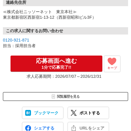
ご都合のよいお日にちをお聞かせください。
連絡先住所
↓
≪株式会社ニッソーネット 東京本社≫
（3）選考・お仕事のご案内
東京都新宿区西新宿1-13-12（西新宿昭和ビル3F）
↓
（4）就業開始
※紹介予定派遣・職業紹介などで、正職員登用前提でのお仕事も可
この求人に関するお問い合わせ
能です。
0120-921-871
担当：採用担当者
応募画面へ進む
1分で応募完了!!
キープ
求人応募期間：2026/07/07～2026/12/31
閲覧履歴を見る
ブックマーク
ポストする
シェアする
URLをシェア