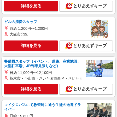
詳細を見る
とりあえずキープ
詳細を見る
キープ
派遣社員
ビルの清掃スタッフ
株式会社kotrio /●SW-H2-2115057
時給 1,200円〜1,200円
篠崎駅⇒キレイな病院で介護補助/事務作業な
大阪市北区
ど
時給1650円〜2312円 ＜日払い有/週払い有/交
詳細を見る
とりあえずキープ
通費全支給(ガソリン代含む)＞
東京都江戸川区
警備員スタッフ（イベント、道路、商業施設、
詳細を見る
大型駐車場、JR列車見張りなど）
キープ
日給 11,000円〜12,100円
派遣社員
栃木市・小山市・さいたま市西区・さいたま市岩槻区・久喜市・
株式会社トラストグロース 新宿本社 第1営業部
詳細を見る
グループホームでの夜専介護士
とりあえずキープ
1夜勤：32000円
東京都江戸川区
マイクロバスにて教習所に通う生徒の送迎ドラ
イバー
詳細を見る
キープ
日給 15,850円