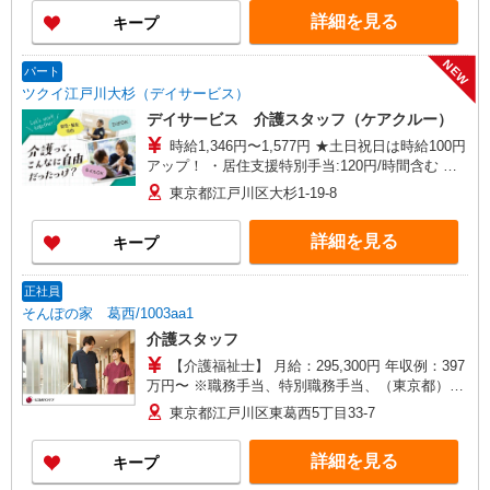
詳細を見る
キープ
NEW
パート
ツクイ江戸川大杉（デイサービス）
デイサービス 介護スタッフ（ケアクルー）
時給1,346円〜1,577円 ★土日祝日は時給100円
アップ！ ・居住支援特別手当:120円/時間含む ※
給与幅は資格・経験等による
東京都江戸川区大杉1-19-8
詳細を見る
キープ
正社員
そんぽの家 葛西/1003aa1
介護スタッフ
【介護福祉士】 月給：295,300円 年収例：397
万円〜 ※職務手当、特別職務手当、（東京都）居
住支援特別手当、働きがい向上手当、日祝手当
東京都江戸川区東葛西5丁目33-7
（月平均2回分）、夜勤手当（月平均5回分）等、
毎月平均的に支払われる手当を含みます。 ※居住
詳細を見る
キープ
支援特別手当は勤続5年目までの方はさらに1万円
支給（再入社は除く） ◎賞与：基本給2.08ヶ月分/