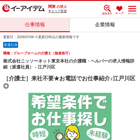
関東
の求人
▼エリア変更
仕事情報
企業情報
更新日：2026/07/08 ※更新日時点の最新情報です
派遣社員
職種：グループホームの介護士（無資格可）
株式会社ニッソーネット東京本社の介護職・ヘルパーの求人情報詳
細（派遣社員） - 江戸川区
［介護士］来社不要★お電話でお仕事紹介♪江戸川区
◎