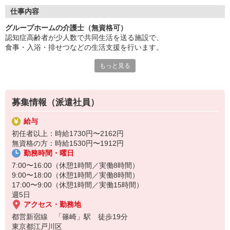
安心の研修制度でイチから学べます。
利用者さまの生活全般のサポート。
仕事内容
あなたのアイデアや工夫が活かせます。
グループホームの介護士（無資格可）
資格取得も積極的に支援いたします。
認知症高齢者が少人数で共同生活を送る施設で、
働く意欲があれば資格は不問！
食事・入浴・排せつなどの生活支援を行います。
資格がなくても働けますが、
温かいチームの一員になりませんか？
もっと見る
認知症ケアの理解やコミュニケーション力が重要です◎
人柄重視の採用を行っています。
まずはお気軽にお問い合わせください！
家庭的な雰囲気の中で利用者と密に関わるため、
人柄や思いやりが重視されます♪
募集情報（派遣社員）
給与
初任者以上：時給1730円〜2162円
無資格の方：時給1530円〜1912円
勤務時間・曜日
7:00〜16:00（休憩1時間／実働8時間）
9:00〜18:00（休憩1時間／実働8時間）
17:00〜9:00（休憩1時間／実働15時間）
週5日
アクセス・勤務地
都営新宿線 「篠崎」駅 徒歩19分
東京都江戸川区