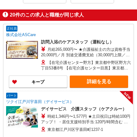
20
件のこの求人と職種が同じ求人
正社員
株式会社ASCare
訪問入浴のケアスタッフ（運転なし）
月給265,000円〜 ★介護福祉士の方は資格手当
20,000円／月 別途交通費支給（30,000円上限／
月） 別途残業手当（月平均残業時間15時間）残業
【在宅介護センター野方】東京都中野区野方六
代全額支給
丁目53番8号 【在宅介護センター目黒】東京都目
黒区中根一丁目9番7号 都立大川井ビル101号室
【在宅介護センター小岩】東京都江戸川区西小岩
詳細を見る
キープ
四丁目14-6 メゾン司1階1F号室 【在宅介護セン
ター西東京】東京都西東京市西原町一丁目4-6 サ
NEW
ンハイツ101号室 【在宅介護センター石神井】東
パート
京都練馬区石神井町三丁目18-4 ユービル102号
ツクイ江戸川宇喜田（デイサービス）
【在宅介護センター大田】東京都大田区蒲田二丁
デイサービス 介護スタッフ（ケアクルー）
目19-8
時給1,346円〜1,577円 ★土日祝日は時給100円
アップ！ ・居住支援特別手当:120円/時間含む ※
給与幅は資格・経験等による
東京都江戸川区宇喜田町1237-1