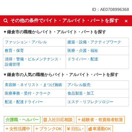
同じ特徴から大船駅の求人を探す
ID：AE0708996368
入社日応相談
経験者・有資格者歓迎
その他の条件でバイト・アルバイト・パートを探す
女性活躍中
ブランクOK
鎌倉市の職種からバイト・アルバイト・パートを探す
日払い
車通勤OK
ファッション・アパレル
建築・設備・アクティブワーク
バイク通勤OK
自転車通勤OK
教育・保育
医療・介護・福祉
交通費支給
社会保険あり
清掃・警備・ビルメンテナンス・
ドライバー・配達
同じ職種から求人を探す
設備管理
医療・介護・福祉
鎌倉市の人気の職種からバイト・アルバイト・パートを探す
介護職・ヘルパー
美容師・ネイリスト・まつげ施術
アパレル販売
同じ特徴から求人を探す
医療事務・受付・クラーク
食品製造・加工
日払い
配送・配達ドライバー
車通勤OK
エステ・リフレクソロジー
交通費支給
社会保険あり
介護職・ヘルパー
入社日応相談
経験者・有資格者歓迎
女性活躍中
ブランクOK
日払い
車通勤OK