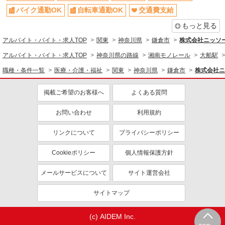
バイク通勤OK
自転車通勤OK
交通費支給
もっと見る
アルバイト・バイト・求人TOP
関東
神奈川県
鎌倉市
株式会社ニッソ
アルバイト・バイト・求人TOP
神奈川県の路線
湘南モノレール
大船駅
職種・条件一覧
医療・介護・福祉
関東
神奈川県
鎌倉市
株式会社ニ
掲載ご希望のお客様へ
よくある質問
お問い合わせ
利用規約
リンクについて
プライバシーポリシー
Cookieポリシー
個人情報保護方針
メールサービスについて
サイト運営会社
サイトマップ
(c) AIDEM Inc.