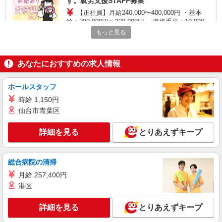
す。就労支援STAFF募集
【正社員】月給240,000〜400,000円 ・基本
給：200,000円〜220,000円 ・資格手当：10,000〜
30,000円 ・役職手当：10,000〜70,000円 ・処遇改
もっと見る
神奈川県鎌倉市
善手当：20,000〜60,000円（勤続年数、保有資格
により変動） ・固定残業手当：20,000円（10時
詳細を見る
キープ
間） ※固定残業時間を超過する場合には超過勤務
あなたにおすすめの求人情報
手当として別途支給 ・夜勤手当：10,000円/1回
（上記給与とは別に支給） 下記資格をお持ちの方
職業紹介
歓迎 ・認知症介護基礎研修 ・初任者研修 ・実務
ホールスタッフ
株式会社kotrio /●YK-S-2083253
者研修 ・介護福祉士 など
時給 1,150円
住宅型有料老人ホームSTAFF＊負担少なめで
資格勉強と両立可♪
仙台市青葉区
【正社員】月給240,000〜400,000円 ・基本
給：200,000円〜220,000円 ・資格手当：10,000〜
詳細を見る
とりあえずキープ
30,000円 ・役職手当：10,000〜70,000円 ・処遇改
鎌倉市内
善手当：20,000〜60,000円（勤続年数、保有資格
により変動） ・固定残業手当：20,000円（10時
総合病院の清掃
詳細を見る
キープ
間） ※固定残業時間を超過する場合には超過勤務
月給 257,400円
手当として別途支給 ・夜勤手当：10,000円/1回
（上記給与とは別に支給） 下記資格をお持ちの方
港区
派遣社員
歓迎 ・認知症介護基礎研修 ・初任者研修 ・実務
（株）ウィルオブ・ワークCW 藤沢支店/ms140301
者研修 ・介護福祉士 など
詳細を見る
とりあえずキープ
高齢者向け住宅staff
時給1900円 ◆前払い・日払い・週払いOK