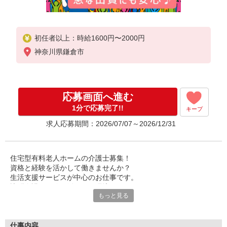
初任者以上：時給1600円〜2000円
神奈川県鎌倉市
応募画面へ進む
1分で応募完了!!
キープ
求人応募期間：2026/07/07～2026/12/31
住宅型有料老人ホームの介護士募集！
資格と経験を活かして働きませんか？
生活支援サービスが中心のお仕事です。
訪問介護の経験も活かせる環境。
もっと見る
利用者様とじっくり向き合えるのが魅力です♪
質の高い生活をサポートしてください。
あなたのホスピタリティが活かせます。
仕事内容