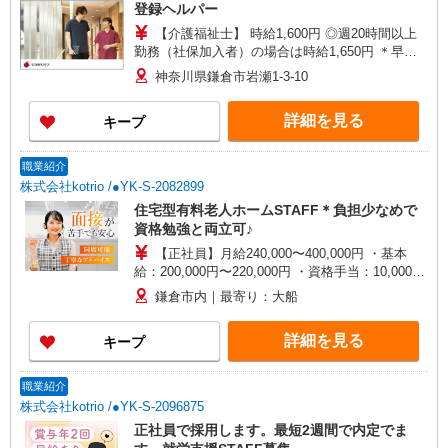
登録ヘルパー
【介護福祉士】 時給1,600円 ◎週20時間以上
勤務（社保加入者）の場合は時給1,650円 ＊早朝
夜間（〜8:00、18:00〜）：時給2,000円〜 ＊日曜
神奈川県鎌倉市岩瀬1-3-10
祝日：時給1,900円〜 【実務者研修・初任者研修
（ヘルパー1級・2級）】 時給1,520円 ◎週20時間
詳細を見る
キープ
以上勤務（社保加入者）の場合は時給1,570円 ＊
早朝夜間（〜8:00、18:00〜）：時給1,900円〜 ＊
日曜祝日：時給1,820円〜 ◎身体介助、生活援助
職業紹介
が同時給 ◎キャンセル手当：職務時給の60％支給
株式会社kotrio /●YK-S-2082899
住宅型有料老人ホームSTAFF＊負担少なめで
資格勉強と両立可♪
【正社員】月給240,000〜400,000円 ・基本
給：200,000円〜220,000円 ・資格手当：10,000〜
30,000円 ・役職手当：10,000〜70,000円 ・処遇改
鎌倉市内｜最寄り：大船
善手当：20,000〜60,000円（勤続年数、保有資格
により変動） ・固定残業手当：20,000円（10時
詳細を見る
キープ
間） ※固定残業時間を超過する場合には超過勤務
手当として別途支給 ・夜勤手当：10,000円/1回
（上記給与とは別に支給） 下記資格をお持ちの方
職業紹介
歓迎 ・認知症介護基礎研修 ・初任者研修 ・実務
株式会社kotrio /●YK-S-2096875
者研修 ・介護福祉士 など
正社員で採用します。最短2週間で内定でま