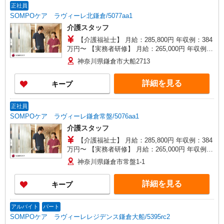
正社員
SOMPOケア ラヴィーレ北鎌倉/5077aa1
介護スタッフ
【介護福祉士】 月給：285,800円 年収例：384
万円〜 【実務者研修】 月給：265,000円 年収例：
358万円〜 【初任者研修・無資格】 月給：
神奈川県鎌倉市大船2713
259,200円 年収例：350万円〜 ※職務手当、働き
がい向上手当、日祝手当（月平均2回分）、夜勤手
詳細を見る
キープ
当（月平均5回分）等、毎月平均的に支払われる手
当を含みます。 ※介護福祉士のみ、特別職務手当
も含む ◎残業時は別途時間外手当支給（超過1
正社員
分〜） ◎賞与 基本給2.08ヶ月分/年支給
SOMPOケア ラヴィーレ鎌倉常盤/5076aa1
介護スタッフ
【介護福祉士】 月給：285,800円 年収例：384
万円〜 【実務者研修】 月給：265,000円 年収例：
358万円〜 【初任者研修・無資格】 月給：
神奈川県鎌倉市常盤1-1
259,200円 年収例：350万円〜 ※職務手当、働き
がい向上手当、日祝手当（月平均2回分）、夜勤手
詳細を見る
キープ
当（月平均5回分）等、毎月平均的に支払われる手
当を含みます。 ※介護福祉士のみ、特別職務手当
も含む ◎残業時は別途時間外手当支給（超過1
アルバイト
パート
分〜） ◎賞与 基本給2.08ヶ月分/年支給
SOMPOケア ラヴィーレレジデンス鎌倉大船/5395rc2