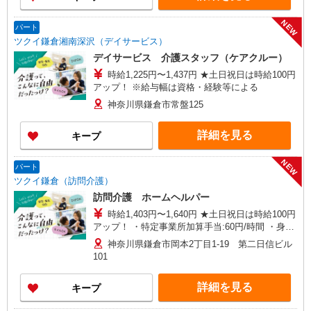
NEW
パート
ツクイ鎌倉湘南深沢（デイサービス）
デイサービス 介護スタッフ（ケアクルー）
時給1,225円〜1,437円 ★土日祝日は時給100円
アップ！ ※給与幅は資格・経験等による
神奈川県鎌倉市常盤125
詳細を見る
キープ
NEW
パート
ツクイ鎌倉（訪問介護）
訪問介護 ホームヘルパー
時給1,403円〜1,640円 ★土日祝日は時給100円
アップ！ ・特定事業所加算手当:60円/時間 ・身体
介護手当:500円/時間 ・早朝夜間深夜手当:300円/
神奈川県鎌倉市岡本2丁目1-19 第二日信ビル
時間 （18:00〜翌07:59の時間帯） ・ICT手
101
当:2,000円/月 ・深夜割増は別途支給 ・ケア→ケ
アの移動時間も賃金（時給）を支給 ※給与幅は資
詳細を見る
キープ
格・経験等による