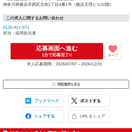
（3）選考・お仕事のご案内
神奈川県横浜市西区北幸1丁目4番1号（横浜天理ビル10階）
↓
（4）就業開始
※紹介予定派遣・職業紹介などで、正職員登用前提でのお仕事も可
この求人に関するお問い合わせ
能です。
0120-921-871
担当：採用担当者
応募画面へ進む
1分で応募完了!!
キープ
求人応募期間：2026/07/07～2026/12/31
閲覧履歴を見る
ブックマーク
ポストする
シェアする
URLをシェア