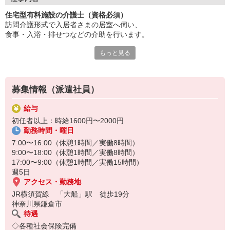
経験者は優遇！即戦力として勤務いただけます。
住宅型有料施設の介護士（資格必須）
スキルアップ研修も充実しています。
訪問介護形式で入居者さまの居室へ伺い、
働き方は選べる柔軟なシフト体制。
食事・入浴・排せつなどの介助を行います。
風通しが良い職場で働きやすさ抜群。
安定して長く働きたい方に最適です。
もっと見る
介護福祉士や初任者研修修了者などの資格が必要で、
施設見学も受け付けています！
個別対応力や柔軟な判断力が求められます。
医療機関との連携も重要で、
募集情報（派遣社員）
利用者の安心・安全な生活を支える役割です。
給与
初任者以上：時給1600円〜2000円
勤務時間・曜日
7:00〜16:00（休憩1時間／実働8時間）
9:00〜18:00（休憩1時間／実働8時間）
17:00〜9:00（休憩1時間／実働15時間）
週5日
アクセス・勤務地
JR横須賀線 「大船」駅 徒歩19分
神奈川県鎌倉市
待遇
◇各種社会保険完備