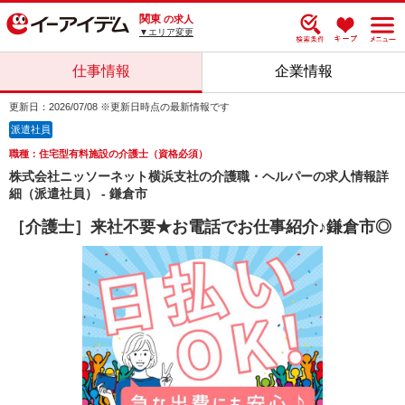
関東
の求人
▼エリア変更
仕事情報
企業情報
更新日：2026/07/08 ※更新日時点の最新情報です
派遣社員
職種：住宅型有料施設の介護士（資格必須）
株式会社ニッソーネット横浜支社の介護職・ヘルパーの求人情報詳
細（派遣社員） - 鎌倉市
［介護士］来社不要★お電話でお仕事紹介♪鎌倉市◎