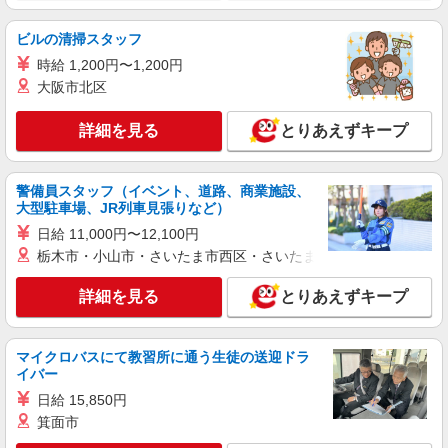
鎌倉市 最寄り駅：鎌倉
ビルの清掃スタッフ
詳細を見る
キープ
時給 1,200円〜1,200円
大阪市北区
職業紹介
株式会社kotrio /●YK-S-2007817
詳細を見る
とりあえずキープ
鎌倉駅／住宅型有料老人ホームSTAFF＊腰や
膝への負担少なめ◎
警備員スタッフ（イベント、道路、商業施設、
【正社員】月給240,000〜400,000円 ・基本
大型駐車場、JR列車見張りなど）
給：200,000円〜220,000円 ・資格手当：10,000〜
30,000円 ・役職手当：10,000〜70,000円 ・処遇改
日給 11,000円〜12,100円
鎌倉市内
善手当：20,000〜60,000円（勤続年数、保有資格
栃木市・小山市・さいたま市西区・さいたま市岩槻区・久喜市・
により変動） ・固定残業手当：20,000円（10時
詳細を見る
キープ
間） ※固定残業時間を超過する場合には超過勤務
詳細を見る
とりあえずキープ
手当として別途支給 ・夜勤手当：10,000円/1回
（上記給与とは別に支給） 下記資格をお持ちの方
職業紹介
歓迎 ・認知症介護基礎研修 ・初任者研修 ・実務
株式会社kotrio /●YK-S-2097623
マイクロバスにて教習所に通う生徒の送迎ドラ
者研修 ・介護福祉士 など
≪富士見町駅≫障がい者支援員さん募集★送
イバー
迎・軽作業の見守りなど
日給 15,850円
【正社員】月給240,000〜400,000円 ・基本
箕面市
給：200,000円〜220,000円 ・資格手当：10,000〜