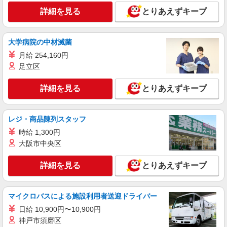
鎌倉市内
善手当：20,000〜60,000円（勤続年数、保有資格
詳細を見る
とりあえずキープ
により変動） ・固定残業手当：20,000円（10時
詳細を見る
キープ
間） ※固定残業時間を超過する場合には超過勤務
手当として別途支給 ・夜勤手当：10,000円/1回
大学病院の中材滅菌
（上記給与とは別に支給） 下記資格をお持ちの方
派遣社員
歓迎 ・認知症介護基礎研修 ・初任者研修 ・実務
月給 254,160円
株式会社kotrio /●YK-H-1953730
者研修 ・介護福祉士 など
足立区
鎌倉駅▼綺麗なサ高住で生活ケア▼清掃やフロ
アの巡回など
詳細を見る
とりあえずキープ
時給1600円〜2250円 ＜日払い有/週払い有/交
通費全支給(ガソリン代含む)＞
鎌倉市 最寄り駅：鎌倉
レジ・商品陳列スタッフ
時給 1,300円
詳細を見る
キープ
大阪市中央区
職業紹介
詳細を見る
とりあえずキープ
株式会社kotrio /●YK-S-2023580
鎌倉駅≫1日5h〜勤務OK＊高齢者マンション
のサポートSTAFF
マイクロバスによる施設利用者送迎ドライバー
時給1550円〜2312円 ＜交通費全支給(ガソリ
日給 10,900円〜10,900円
ン代含む)＞
神戸市須磨区
鎌倉市内