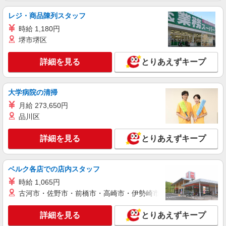
神奈川県鎌倉市
レジ・商品陳列スタッフ
時給 1,180円
詳細を見る
キープ
堺市堺区
職業紹介
詳細を見る
とりあえずキープ
株式会社kotrio /●YK-S-2021865
≪運転好きの方歓迎≫未経験でも活躍できる！
デイサービスSTAFF
大学病院の清掃
時給1550円〜2312円 ＜交通費全支給(ガソリ
月給 273,650円
ン代含む)＞
品川区
鎌倉市内
詳細を見る
とりあえずキープ
詳細を見る
キープ
ベルク各店での店内スタッフ
派遣社員
株式会社kotrio /●YK-H-1818362
時給 1,065円
シニア向けマンションで見守り・食事配膳など
古河市・佐野市・前橋市・高崎市・伊勢崎市・太田市・館林市・
＊鎌倉駅＊。日払可
時給1600円〜2250円 ＜日払い有/週払い有/交
詳細を見る
とりあえずキープ
通費全支給(ガソリン代含む)＞