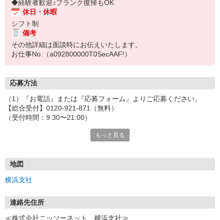
◆経験者歓迎♪ブランク復帰もOK
休日・休暇
シフト制
備考
その他詳細は面談時にお伝えいたします。
お仕事No.（a092800000T0SecAAF!）
応募方法
（1）『お電話』または『応募フォーム』よりご応募ください。
【総合受付】0120-921-871（無料）
（受付時間：9:30〜21:00）
〈お電話の場合〉
もっと見る
「e-aidemを見て」とお伝えいただけるとスムーズです。
〈応募フォームからご応募の場合〉
当社担当者から連絡させていただきます。
◎応募フォームからのご応募は24時間受付中です！
地図
↓
横浜支社
（2）面談・登録の実施
お電話でのカンタン登録面談や来社登録面談を実施しております。
ご都合のよいお日にちをお聞かせください。
連絡先住所
↓
≪株式会社ニッソーネット 横浜支社≫