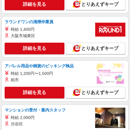
30,000円 ・役職手当：10,000〜70,000円 ・処遇改
神奈川県鎌倉市
詳細を見る
とりあえずキープ
善手当：20,000〜60,000円（勤続年数、保有資格
により変動） ・固定残業手当：20,000円（10時
詳細を見る
キープ
間） ※固定残業時間を超過する場合には超過勤務
ラウンドワンの清掃作業員
手当として別途支給 ・夜勤手当：10,000円/1回
（上記給与とは別に支給） 下記資格をお持ちの方
派遣社員
時給 1,400円
歓迎 ・認知症介護基礎研修 ・初任者研修 ・実務
株式会社kotrio /●YK-H-1954041
大阪市城東区
者研修 ・介護福祉士 など
鎌倉駅｜シニア向けマンションでの生活サポー
ト・フロアの巡回
詳細を見る
とりあえずキープ
時給1600円〜2250円 ＜日払い有/週払い有/交
通費全支給(ガソリン代含む)＞
アパレル用品や雑貨のピッキング検品
鎌倉市 最寄り駅：鎌倉
時給 1,200円〜1,500円
詳細を見る
柏市
キープ
詳細を見る
とりあえずキープ
職業紹介
株式会社kotrio /●YK-S-2083111
≪鎌倉駅≫30代40代50代のミドル層活躍中！
マンションの受付・案内スタッフ
デイサービスSTAFF
時給 2,000円
【正社員】月給240,000〜400,000円 ・基本
給：200,000円〜220,000円 ・資格手当：10,000〜
渋谷区
30,000円 ・役職手当：10,000〜70,000円 ・処遇改