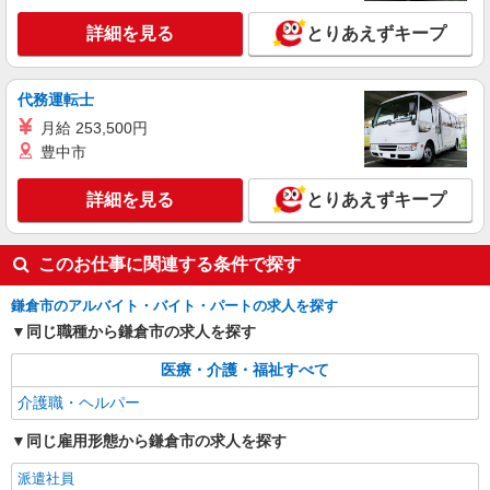
詳細を見る
とりあえずキープ
詳細を見る
キープ
職業紹介
代務運転士
株式会社kotrio /●YK-S-2082898
月給 253,500円
住宅型有料老人ホームSTAFF＊負担少なめで
豊中市
資格勉強と両立可♪
【正社員】月給240,000〜400,000円 ・基本
詳細を見る
とりあえずキープ
給：200,000円〜220,000円 ・資格手当：10,000〜
30,000円 ・役職手当：10,000〜70,000円 ・処遇改
鎌倉市内
善手当：20,000〜60,000円（勤続年数、保有資格
このお仕事に関連する条件で探す
により変動） ・固定残業手当：20,000円（10時
詳細を見る
キープ
間） ※固定残業時間を超過する場合には超過勤務
手当として別途支給 ・夜勤手当：10,000円/1回
鎌倉市のアルバイト・バイト・パートの求人を探す
（上記給与とは別に支給） 下記資格をお持ちの方
同じ職種から鎌倉市の求人を探す
歓迎 ・認知症介護基礎研修 ・初任者研修 ・実務
者研修 ・介護福祉士 など
医療・介護・福祉すべて
介護職・ヘルパー
同じ雇用形態から鎌倉市の求人を探す
派遣社員