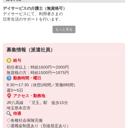
デイサービスの介護士（無資格可）
チームで連携しながら業務を進めるため、
デイサービスにて、利用者さまの
周囲と協力しやすく、落ち着いた環境で働けるのも魅力◎
日常生活のサポートを行います。
「人の役に立つ仕事がしたい」
食事・入浴・排せつなどの生活支援あり
その想いを大切にできる職場です。
もっと見る
介助業務は先輩のフォローのもと行うため、
無資格の方も安心して取り組めます。
募集情報（派遣社員）
給与
初任者以上：時給1600円〜2000円
無資格の方：時給1500円〜1875円
勤務時間・曜日
8:30〜17:30（休憩1時間／実働8時間）
週3〜5日
アクセス・勤務地
JR八高線 「児玉」駅 徒歩15分
埼玉県本庄市
待遇
◇各種社会保険完備
◇退職金制度あり（別途規定あり）