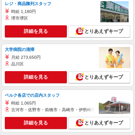
レジ・商品陳列スタッフ
派遣社員
時給 1,180円
株式会社kotrio /●SI-H-2074941
堺市堺区
[ 綺麗 ]高級シニアマンションで生活ケア/見守
りなど/本庄駅
詳細を見る
とりあえずキープ
時給1600円〜2250円 ＜日払い有/週払い有/交
通費全支給(ガソリン代含む)＞
本庄市
大学病院の清掃
月給 273,650円
詳細を見る
キープ
品川区
アルバイト
パート
派遣社員
紹介予定派遣
詳細を見る
とりあえずキープ
日研トータルソーシング株式会社 メディカルケア事業部/高崎オフィ
ス
未経験・無資格OKの介護スタッフ
ベルク各店での店内スタッフ
時給1,350円〜1,500円 ★週払いOK（規定あ
時給 1,065円
り） ※給与幅は経験・能力による
古河市・佐野市・前橋市・高崎市・伊勢崎市・太田市・館林市・
埼玉県本庄市 【最寄駅】本庄駅 ★勤務地は
3000ヶ所以上★ 自宅から通いやすいエリアなど、
詳細を見る
お好きな勤務地をお選び下さい！！
とりあえずキープ
詳細を見る
キープ