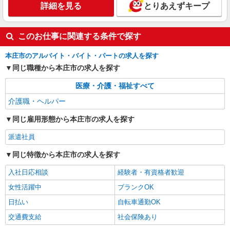
詳細を見る
とりあえずキープ
派遣社員
株式会社kotrio /●SI-H-2101749
このお仕事に関連する条件で探す
本庄駅近く＊即日勤務･お試し勤務OK◎シニア
マンションSTAFF
本庄市のアルバイト・バイト・パートの求人を探す
時給1600円〜2250円 ＜日払い有/週払い有/交
同じ職種から本庄市の求人を探す
通費全支給(ガソリン代含む)＞
医療・介護・福祉すべて
本庄市
介護職・ヘルパー
詳細を見る
キープ
同じ雇用形態から本庄市の求人を探す
アルバイト
パート
派遣社員
派遣社員
日研トータルソーシング株式会社 メディカルケア事業部/高崎オフィ
ス【看護助手】
同じ特徴から本庄市の求人を探す
看護助手（ナースエイド）
入社日応相談
経験者・有資格者歓迎
時給1,250円 ★週払いOK（規定あり） ※給与
幅は経験・能力による
女性活躍中
ブランクOK
埼玉県本庄市 【最寄駅】本庄早稲田駅
日払い
自転車通勤OK
交通費支給
社会保険あり
詳細を見る
キープ