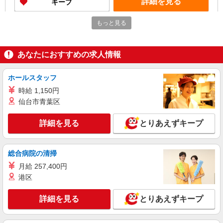
詳細を見る
キープ
もっと見る
派遣社員
株式会社kotrio /●SI-H-2102066
本庄駅のサ高住STAFF▼フロアの巡回や安否
あなたにおすすめの求人情報
確認/清掃など
時給1600円〜2250円 ＜日払い有/週払い有/交
通費全支給(ガソリン代含む)＞
ホールスタッフ
本庄市
時給 1,150円
仙台市青葉区
詳細を見る
キープ
詳細を見る
とりあえずキープ
派遣社員
株式会社トラストグロース 新宿本社 第3営業部
総合病院の清掃
グループホームでの介護士
月給 257,400円
時給：初任者研修1300円/実務者研修1350円/介
護福祉士1400円 ※資格や経験などによる
港区
埼玉県本庄市
詳細を見る
とりあえずキープ
詳細を見る
キープ