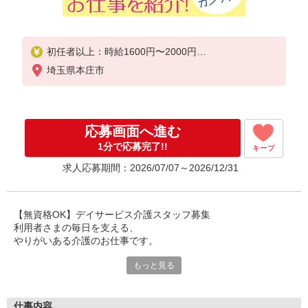
初任者以上：時給1600円〜2000円
無資格の方：時給1500円〜1875円
埼玉県本庄市
応募画面へ進む
1分で応募完了!!
キープ
求人応募期間：2026/07/07～2026/12/31
【無資格OK】デイサービス介護スタッフ募集
利用者さまの毎日を支える、
やりがいある介護のお仕事です。
もっと見る
デイサービスは、
ご自宅で生活されている利用者さまが通われる施設。
日常生活のサポートや見守りを通して、
安心して過ごせる時間づくりをお手伝いします。
仕事内容