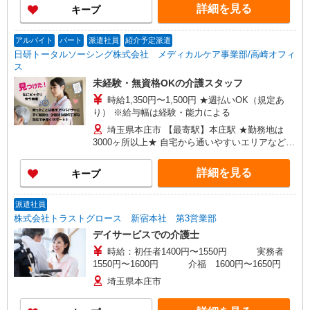
詳細を見る
キープ
アルバイト
パート
派遣社員
紹介予定派遣
日研トータルソーシング株式会社 メディカルケア事業部/高崎オフィ
ス
未経験・無資格OKの介護スタッフ
時給1,350円〜1,500円 ★週払いOK（規定あ
り） ※給与幅は経験・能力による
埼玉県本庄市 【最寄駅】本庄駅 ★勤務地は
3000ヶ所以上★ 自宅から通いやすいエリアなど、
お好きな勤務地をお選び下さい！！
詳細を見る
キープ
派遣社員
株式会社トラストグロース 新宿本社 第3営業部
デイサービスでの介護士
時給：初任者1400円〜1550円 実務者
1550円〜1600円 介福 1600円〜1650円
埼玉県本庄市