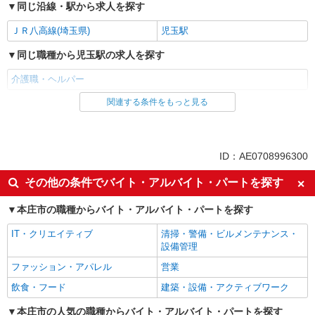
同じ沿線・駅から求人を探す
ＪＲ八高線(埼玉県)
児玉駅
同じ職種から児玉駅の求人を探す
介護職・ヘルパー
関連する条件をもっと見る
同じ雇用形態から児玉駅の求人を探す
派遣社員
同じ特徴から児玉駅の求人を探す
ID：AE0708996300
入社日応相談
経験者・有資格者歓迎
その他の条件でバイト・アルバイト・パートを探す
女性活躍中
ブランクOK
本庄市の職種からバイト・アルバイト・パートを探す
日払い
自転車通勤OK
IT・クリエイティブ
清掃・警備・ビルメンテナンス・
交通費支給
社会保険あり
設備管理
同じ職種から求人を探す
ファッション・アパレル
営業
医療・介護・福祉
飲食・フード
建築・設備・アクティブワーク
介護職・ヘルパー
本庄市の人気の職種からバイト・アルバイト・パートを探す