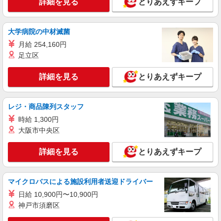
詳細を見る
詳細を見る
キープ
とりあえずキープ
派遣社員
大学病院の中材滅菌
株式会社kotrio /●SI-H-2101847
月給 254,160円
高齢者マンション★日払いOKで急な出費に対
応可能＠本庄早稲田駅
足立区
時給1600円〜2250円 ＜日払い有/週払い有/交
通費全支給(ガソリン代含む)＞
詳細を見る
とりあえずキープ
本庄市 ★交通費全額支給
レジ・商品陳列スタッフ
詳細を見る
キープ
時給 1,300円
大阪市中央区
派遣社員
株式会社kotrio /●SI-H-2075001
詳細を見る
とりあえずキープ
シニア向けマンションで見守り・食事配膳など
＊本庄駅＊日払可
時給1600円〜2250円 ＜日払い有/週払い有/交
マイクロバスによる施設利用者送迎ドライバー
通費全支給(ガソリン代含む)＞
日給 10,900円〜10,900円
本庄市
神戸市須磨区
詳細を見る
キープ