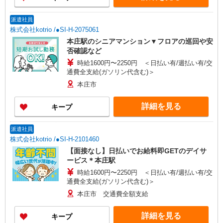
派遣社員
株式会社kotrio /●SI-H-2075061
本庄駅のシニアマンション▼フロアの巡回や安
否確認など
時給1600円〜2250円 ＜日払い有/週払い有/交
通費全支給(ガソリン代含む)＞
本庄市
詳細を見る
キープ
派遣社員
株式会社kotrio /●SI-H-2101460
【面接なし】日払いでお給料即GETのデイサ
ービス＊本庄駅
時給1600円〜2250円 ＜日払い有/週払い有/交
通費全支給(ガソリン代含む)＞
本庄市 交通費全額支給
詳細を見る
キープ