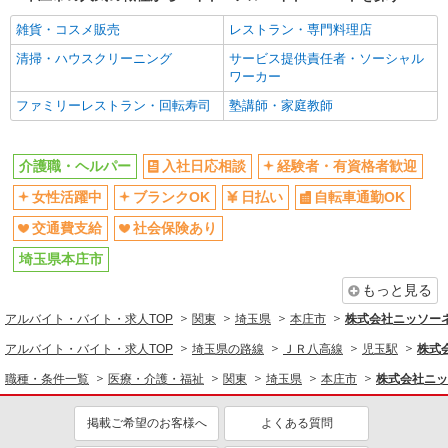
同じ特徴から求人を探す
雑貨・コスメ販売
レストラン・専門料理店
日払い
清掃・ハウスクリーニング
交通費支給
サービス提供責任者・ソーシャル
ワーカー
社会保険あり
ファミリーレストラン・回転寿司
塾講師・家庭教師
介護職・ヘルパー
入社日応相談
経験者・有資格者歓迎
女性活躍中
ブランクOK
日払い
自転車通勤OK
交通費支給
社会保険あり
埼玉県本庄市
もっと見る
アルバイト・バイト・求人TOP
関東
埼玉県
本庄市
株式会社ニッソー
アルバイト・バイト・求人TOP
埼玉県の路線
ＪＲ八高線
児玉駅
株式
職種・条件一覧
医療・介護・福祉
関東
埼玉県
本庄市
株式会社ニッ
掲載ご希望のお客様へ
よくある質問