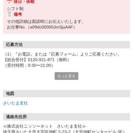
休日・休暇
シフト制
備考
その他詳細は面談時にお伝えいたします。
お仕事No.（a09dc00000JmSjuAAF）
応募方法
（1）『お電話』または『応募フォーム』よりご応募ください。
【総合受付】0120-921-871（無料）
（受付時間：9:30〜21:00）
〈お電話の場合〉
もっと見る
「e-aidemを見て」とお伝えいただけるとスムーズです。
〈応募フォームからご応募の場合〉
当社担当者から連絡させていただきます。
◎応募フォームからのご応募は24時間受付中です！
地図
↓
さいたま支社
（2）面談・登録の実施
お電話でのカンタン登録面談や来社登録面談を実施しております。
ご都合のよいお日にちをお聞かせください。
連絡先住所
↓
≪株式会社ニッソーネット さいたま支社≫
（3）選考・お仕事のご案内
埼玉県さいたま市大宮区仲町 2-23-2（大宮仲町センタービル 3F）