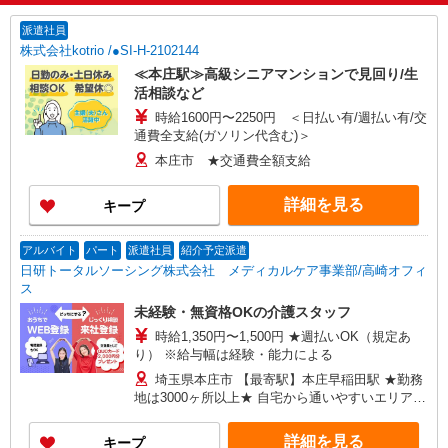
派遣社員
株式会社kotrio /●SI-H-2102144
≪本庄駅≫高級シニアマンションで見回り/生
活相談など
時給1600円〜2250円 ＜日払い有/週払い有/交
通費全支給(ガソリン代含む)＞
本庄市 ★交通費全額支給
詳細を見る
キープ
アルバイト
パート
派遣社員
紹介予定派遣
日研トータルソーシング株式会社 メディカルケア事業部/高崎オフィ
ス
未経験・無資格OKの介護スタッフ
時給1,350円〜1,500円 ★週払いOK（規定あ
り） ※給与幅は経験・能力による
埼玉県本庄市 【最寄駅】本庄早稲田駅 ★勤務
地は3000ヶ所以上★ 自宅から通いやすいエリアな
ど、お好きな勤務地をお選び下さい！！
詳細を見る
キープ