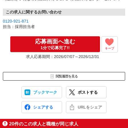
↓
（4）就業開始
※紹介予定派遣・職業紹介などで、正職員登用前提でのお仕事も可
この求人に関するお問い合わせ
能です。
0120-921-871
担当：採用担当者
応募画面へ進む
1分で応募完了!!
キープ
求人応募期間：2026/07/07～2026/12/31
閲覧履歴を見る
ブックマーク
ポストする
シェアする
URLをシェア
20
件のこの求人と職種が同じ求人