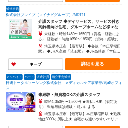
派遣社員
株式会社ブレイブ（マイナビグループ）/MDT11
介護スタッフ ◆デイサービス、サービス付き
高齢者向け住宅、グループホームなど様々な勤
務先から選べます。
未経験：時給1450〜1650円（資格・経験によ
る） 経験者：時給1650〜1850円（資格・経験によ
る） ◎月収例 時給1850円×1日8時間×22日（週5
埼玉県本庄市 【最寄駅】 ◆各線「本庄早稲田
日）＝32万5600円 ◆昇給あり ◆支払い方法 ※日
駅」 ◆JR八高線「児玉駅」 ◆JR高崎線「本庄
払い/週払い/月払い対応も可能です。詳しくは面談
駅」 ★その他、近隣に多数勤務地あります！
時にご相談ください。 ◆交通費：別途全額支給 ※
詳細を見る
キープ
当社規定あり
アルバイト
パート
派遣社員
紹介予定派遣
日研トータルソーシング株式会社 メディカルケア事業部/高崎オフィ
ス
未経験・無資格OKの介護スタッフ
時給1,350円〜1,500円 ★週払いOK（規定あ
り） ※給与幅は経験・能力による
埼玉県本庄市 【最寄駅】本庄早稲田駅 ★勤務
地は3000ヶ所以上★ 自宅から通いやすいエリアな
ど、お好きな勤務地をお選び下さい！！