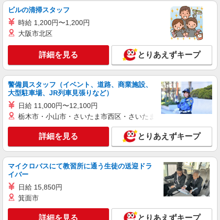
ビルの清掃スタッフ
派遣社員
時給 1,200円〜1,200円
株式会社kotrio /●SI-H-2018101
大阪市北区
≪本庄駅≫夜勤なし！未経験・ブランクOKの
デイスタッフ
詳細を見る
とりあえずキープ
時給1600円〜2250円 ＜日払い有/週払い有/交
通費全支給(ガソリン代含む)＞
本庄市
警備員スタッフ（イベント、道路、商業施設、
大型駐車場、JR列車見張りなど）
詳細を見る
キープ
日給 11,000円〜12,100円
栃木市・小山市・さいたま市西区・さいたま市岩槻区・久喜市・
アルバイト
パート
派遣社員
紹介予定派遣
日研トータルソーシング株式会社 メディカルケア事業部/高崎オフィ
詳細を見る
とりあえずキープ
ス
未経験・無資格OKの介護スタッフ
時給1,350円〜1,500円 ★週払いOK（規定あ
マイクロバスにて教習所に通う生徒の送迎ドラ
イバー
り） ※給与幅は経験・能力による
埼玉県本庄市 【最寄駅】児玉駅 ★勤務地は
日給 15,850円
3000ヶ所以上★ 自宅から通いやすいエリアなど、
箕面市
お好きな勤務地をお選び下さい！！
詳細を見る
詳細を見る
キープ
とりあえずキープ