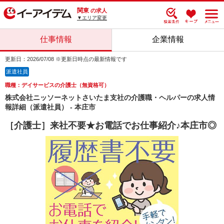
関東
の求人
▼エリア変更
仕事情報
企業情報
更新日：2026/07/08 ※更新日時点の最新情報です
派遣社員
職種：デイサービスの介護士（無資格可）
株式会社ニッソーネットさいたま支社の介護職・ヘルパーの求人情
報詳細（派遣社員） - 本庄市
［介護士］来社不要★お電話でお仕事紹介♪本庄市◎