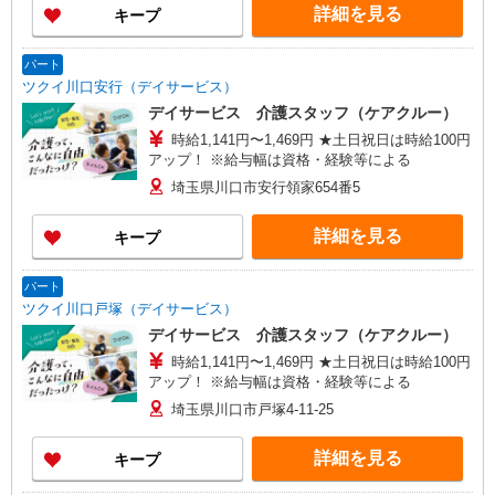
川ビル1階 【在宅介護センター加須】埼玉県加須
詳細を見る
キープ
市花崎一丁目23番地10 【在宅介護センター上尾】
埼玉県上尾市上町一丁目11番地20 伊藤店舗1階
【与野営業所】埼玉県さいたま市中央区本町東四
パート
丁目2番地2 AMENITYHOUSE 【在宅介護センタ
ツクイ川口安行（デイサービス）
ー春日部】埼玉県春日部市粕壁東二丁目3番地40
デイサービス 介護スタッフ（ケアクルー）
グレースヒル橋本202号室
時給1,141円〜1,469円 ★土日祝日は時給100円
アップ！ ※給与幅は資格・経験等による
埼玉県川口市安行領家654番5
詳細を見る
キープ
パート
ツクイ川口戸塚（デイサービス）
デイサービス 介護スタッフ（ケアクルー）
時給1,141円〜1,469円 ★土日祝日は時給100円
アップ！ ※給与幅は資格・経験等による
埼玉県川口市戸塚4-11-25
詳細を見る
キープ