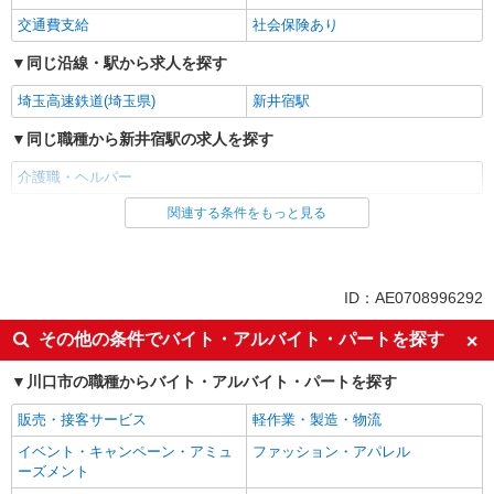
交通費支給
社会保険あり
同じ沿線・駅から求人を探す
埼玉高速鉄道(埼玉県)
新井宿駅
同じ職種から新井宿駅の求人を探す
介護職・ヘルパー
関連する条件をもっと見る
同じ雇用形態から新井宿駅の求人を探す
派遣社員
同じ特徴から新井宿駅の求人を探す
ID：AE0708996292
入社日応相談
経験者・有資格者歓迎
その他の条件でバイト・アルバイト・パートを探す
女性活躍中
ブランクOK
川口市の職種からバイト・アルバイト・パートを探す
日払い
車通勤OK
販売・接客サービス
軽作業・製造・物流
バイク通勤OK
自転車通勤OK
イベント・キャンペーン・アミュ
ファッション・アパレル
交通費支給
社会保険あり
ーズメント