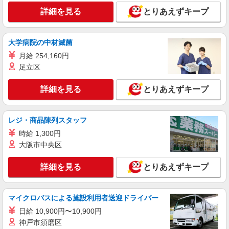
手当として別途支給 ・夜勤手当：10,000円/1回
詳細を見る
とりあえずキープ
（上記給与とは別に支給） 下記資格をお持ちの方
派遣社員
歓迎 ・認知症介護基礎研修 ・初任者研修 ・実務
（株）ウィルオブ・ワークCW 大宮支店/ms110101
者研修 ・介護福祉士 など
高齢者向け住宅staff
大学病院の中材滅菌
時給1650円 ◆前払い・日払い・週払いOK
月給 254,160円
埼玉県川口市
足立区
詳細を見る
キープ
詳細を見る
とりあえずキープ
正社員
レジ・商品陳列スタッフ
グループホーム せらび鳩ヶ谷/1180000035-023
介護職員（ヘルパー）（役職なし）
時給 1,300円
大阪市中央区
月給199,200円〜224,200円（経験・能力等に
よる）
詳細を見る
とりあえずキープ
埼玉県川口市桜町6-11-24
詳細を見る
キープ
マイクロバスによる施設利用者送迎ドライバー
日給 10,900円〜10,900円
派遣社員
神戸市須磨区
株式会社kotrio /●SW-H1-2103176