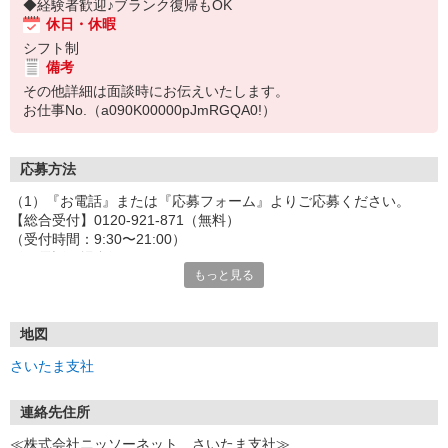
◆経験者歓迎♪ブランク復帰もOK
休日・休暇
シフト制
備考
その他詳細は面談時にお伝えいたします。
お仕事No.（a090K00000pJmRGQA0!）
応募方法
（1）『お電話』または『応募フォーム』よりご応募ください。
【総合受付】0120-921-871（無料）
（受付時間：9:30〜21:00）
〈お電話の場合〉
もっと見る
「e-aidemを見て」とお伝えいただけるとスムーズです。
〈応募フォームからご応募の場合〉
当社担当者から連絡させていただきます。
◎応募フォームからのご応募は24時間受付中です！
地図
↓
さいたま支社
（2）面談・登録の実施
お電話でのカンタン登録面談や来社登録面談を実施しております。
ご都合のよいお日にちをお聞かせください。
連絡先住所
↓
≪株式会社ニッソーネット さいたま支社≫