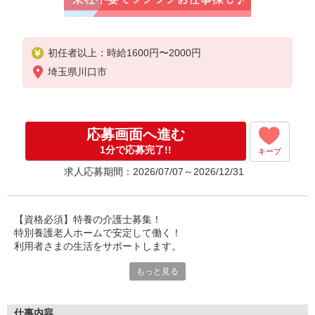
初任者以上：時給1600円〜2000円
埼玉県川口市
応募画面へ進む
1分で応募完了!!
キープ
求人応募期間：2026/07/07～2026/12/31
【資格必須】特養の介護士募集！
特別養護老人ホームで安定して働く！
利用者さまの生活をサポートします。
あなたの経験を存分に活かせます。
もっと見る
資格手当や夜勤手当も充実しています。
経験豊富な方は即戦力として優遇！
施設ならではの安心感と安定性。
仕事内容