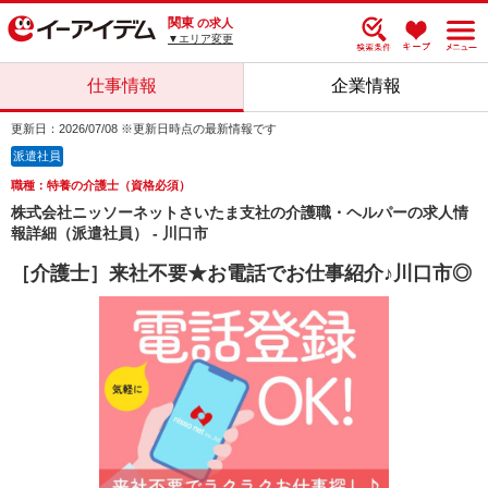
関東
の求人
▼エリア変更
仕事情報
企業情報
更新日：2026/07/08 ※更新日時点の最新情報です
派遣社員
職種：特養の介護士（資格必須）
株式会社ニッソーネットさいたま支社の介護職・ヘルパーの求人情
報詳細（派遣社員） - 川口市
［介護士］来社不要★お電話でお仕事紹介♪川口市◎