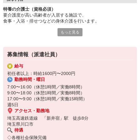
キャリアパスが明確で目標が持て、
特養の介護士（資格必須）
チームで協力し合える環境です。
要介護度が高い高齢者が入居する施設で、
専門性の高い介護を実践できます！
食事・入浴・排せつなどの身体介護を行います。
スキルアップ研修も豊富にご用意。
あなたの頑張りをしっかり評価します。
もっと見る
利用者さまの日常生活をサポートし、
やりがいのある仕事に挑戦しませんか？
一人ひとりの状態や生活リズムに合わせたケアが大切なお仕事で
す。
資格をお持ちの方はしっかりと活かせる環境があります♪
募集情報（派遣社員）
給与
初任者以上：時給1600円〜2000円
勤務時間・曜日
7:00〜16:00（休憩1時間／実働8時間）
9:00〜18:00（休憩1時間／実働8時間）
17:00〜9:00（休憩1時間／実働15時間）
週5日
アクセス・勤務地
埼玉高速鉄道線 「新井宿」駅 徒歩8分
埼玉県川口市
待遇
◇各種社会保険完備