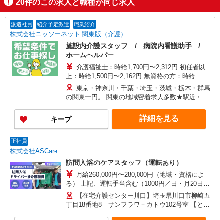
20
件のこの求人と職種が同じ求人
派遣社員
紹介予定派遣
職業紹介
株式会社ニッソーネット 関東版（介護）
施設内介護スタッフ / 病院内看護助手 /
ホームヘルパー
介護福祉士：時給1,700円〜2,312円 初任者以
上：時給1,500円〜2,162円 無資格の方：時給
1,350円〜1,925円 ※給与幅は勤務先による +交通
東京・神奈川・千葉・埼玉・茨城・栃木・群馬
費、諸手当（勤務先による） +0円で介護資格が取
の関東一円。 関東の地域密着求人多数★駅近・家
れる （別途規定） ★給与日払い制度あり！
から近い求人をお探しできます！
詳細を見る
キープ
正社員
株式会社ASCare
訪問入浴のケアスタッフ（運転あり）
月給260,000円〜280,000円（地域・資格によ
る） 上記、運転手当含む（1000円／日・月20日換
算） ★介護福祉士の方は月給20,000円加算（資格
【在宅介護センター川口】埼玉県川口市柳崎五
手当） 別途交通費支給（30,000円上限／月） 別途
丁目18番地8 サンフラワ－カトウ102号室 【とこ
残業手当（月平均残業時間15時間）残業代全額支
ろざわ訪問入浴】埼玉県所沢市旭町5番地6 鹿野
給