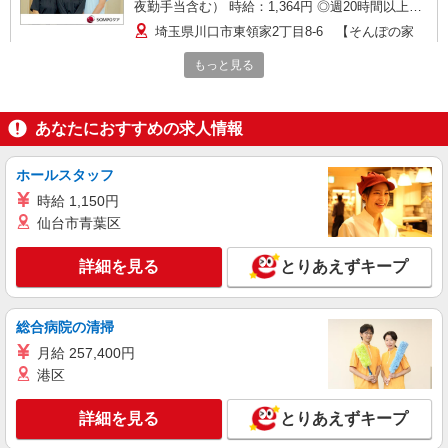
夜勤手当含む） 時給：1,364円 ◎週20時間以上勤
務（社保加入者）の場合は時給：1,414円
埼玉県川口市東領家2丁目8-6 【そんぽの家
S 川口東領家】建物内
もっと見る
詳細を見る
キープ
あなたにおすすめの求人情報
正社員
SOMPOケア 川口戸塚 小規模多機能/3266ka1
ホールスタッフ
介護スタッフ
時給 1,150円
【介護福祉士】 月給：271,300円 年収例：370
仙台市青葉区
万円〜 【実務者研修】 月給：241,500円 年収例：
330万円〜 【初任者研修】 月給：232,700円 年収
埼玉県川口市戸塚5-8-3
例：320万円〜 ※職務手当、働きがい向上手当、
詳細を見る
とりあえずキープ
日祝手当（月平均2回分）、夜勤手当（月平均5回
詳細を見る
キープ
分）等、毎月平均的に支払われる手当を含みま
す。 ※介護福祉士のみ、特別職務手当も含む ◎オ
総合病院の清掃
ンコール手当（1,500円/日）別途支給あり ◎残業
アルバイト
パート
時は別途時間外手当支給（超過1分〜） ◎賞与
月給 257,400円
そんぽの家S 川口上青木/2071bc2
基本給2.08ヶ月分/年支給
港区
登録ヘルパー
【介護福祉士】 時給1,600円 ◎週20時間以上
詳細を見る
とりあえずキープ
勤務（社保加入者）の場合は時給1,650円 ＊早朝
（〜8:00）：時給2,000円〜 ＊日曜祝日：時給