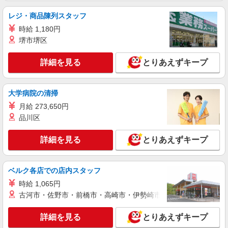
埼玉県川口市上青木4丁目4-5
1,900円〜 【実務者研修・初任者研修（ヘルパー1
レジ・商品陳列スタッフ
級・2級）】 時給1,520円 ◎週20時間以上勤務
詳細を見る
キープ
（社保加入者）の場合は時給1,570円 ＊早朝（〜
時給 1,180円
8:00）：時給1,900円〜 ＊日曜祝日：時給1,820
堺市堺区
円〜 ◎身体介助、生活援助が同時給 ◎キャンセル
派遣社員
手当：職務時給の60％支給
株式会社kotrio /●SW-H1-1811464
詳細を見る
とりあえずキープ
シニア向けマンションで見守り・食事配膳など
＊川口市＊。日払可
時給1650円〜2312円 ＜日払い有/週払い有/交
大学病院の清掃
通費全支給(ガソリン代含む)＞
月給 273,650円
＜駅チカ＞川口元郷駅すぐ
品川区
詳細を見る
キープ
詳細を見る
とりあえずキープ
派遣社員
株式会社トラストグロース 新宿本社 第3営業部
ベルク各店での店内スタッフ
特別養護老人ホームでの介護士
時給 1,065円
時給：初任者1550円/実務者1600円/介福1650
古河市・佐野市・前橋市・高崎市・伊勢崎市・太田市・館林市・
円
埼玉県川口市
詳細を見る
とりあえずキープ