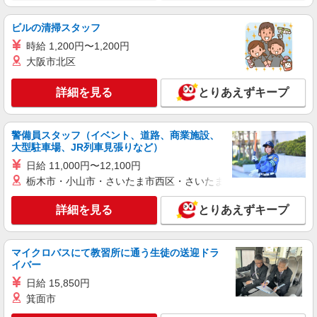
詳細を見る
キープ
ビルの清掃スタッフ
時給 1,200円〜1,200円
派遣社員
株式会社トラストグロース 新宿本社 第3営業部
大阪市北区
有料老人ホームでの介護士
詳細を見る
とりあえずキープ
時給：初任者研修1350円〜/実務者研修1400
円〜/介護福祉士1500円〜 ※資格・経験により異
なる
埼玉県川口市
警備員スタッフ（イベント、道路、商業施設、
大型駐車場、JR列車見張りなど）
詳細を見る
キープ
日給 11,000円〜12,100円
栃木市・小山市・さいたま市西区・さいたま市岩槻区・久喜市・
派遣社員
株式会社kotrio /●SW-H1-2099949
詳細を見る
とりあえずキープ
新井宿駅★デイで送迎や生活サポートなど【福
祉】
時給1650円〜2312円 ＜日払い有/週払い有/交
マイクロバスにて教習所に通う生徒の送迎ドラ
通費全支給(ガソリン代含む)＞
イバー
川口市 交通費全額支給
日給 15,850円
箕面市
詳細を見る
キープ