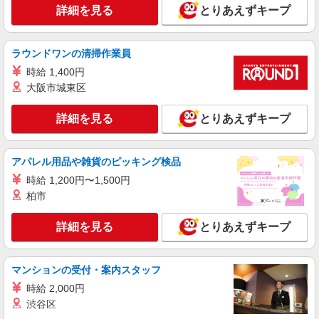
詳細を見る
とりあえずキープ
派遣社員
株式会社kotrio /●SW-H1-2069815
ラウンドワンの清掃作業員
蕨駅★未経験OKの人間関係に悩まない職場へ
時給 1,400円
★サ高住スタッフ
大阪市城東区
時給1650円〜2312円 ＜日払い有/週払い有/交
通費全支給(ガソリン代含む)＞
詳細を見る
とりあえずキープ
川口市 ★来社不要/面接なし
詳細を見る
キープ
アパレル用品や雑貨のピッキング検品
時給 1,200円〜1,500円
職業紹介
柏市
株式会社kotrio /●SW-S-2096966
住宅型有料老人ホームSTAFF＊無理なく、長
詳細を見る
とりあえずキープ
く続けられる環境＊
【正社員】月給240,000〜400,000円 ・基本
給：200,000円〜220,000円 ・資格手当：10,000〜
マンションの受付・案内スタッフ
30,000円 ・役職手当：10,000〜70,000円 ・処遇改
埼玉県川口市
善手当：20,000〜60,000円（勤続年数、保有資格
時給 2,000円
により変動） ・固定残業手当：20,000円（10時
渋谷区
詳細を見る
キープ
間） ※固定残業時間を超過する場合には超過勤務