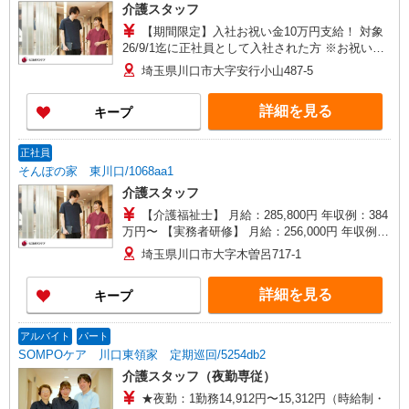
介護スタッフ
【期間限定】入社お祝い金10万円支給！ 対象
26/9/1迄に正社員として入社された方 ※お祝い金
は入社後3か月目の給与で支給、その他詳細は面接
埼玉県川口市大字安行小山487-5
時にご案内します 【介護福祉士】月給285,800円
／年収例384万円〜 【実務者研修】月給256,000円
詳細を見る
キープ
／年収例345万円〜 【初任者研修・無資格】月給
247,200円／年収例334万円〜 ※職務手当、働きが
い向上手当、日祝手当（月平均2回分）、夜勤手当
正社員
（月平均5回分）等、毎月平均的に支払われる手当
そんぽの家 東川口/1068aa1
を含む ※介護福祉士のみ、特別職務手当も含む ◎
介護スタッフ
残業時は別途時間外手当支給（超過1分〜） ◎賞
与 基本給2.08ヶ月分/年支給
【介護福祉士】 月給：285,800円 年収例：384
万円〜 【実務者研修】 月給：256,000円 年収例：
345万円〜 【初任者研修・無資格】 月給：
埼玉県川口市大字木曽呂717-1
247,200円 年収例：334万円〜 ※職務手当、働き
がい向上手当、日祝手当（月平均2回分）、夜勤手
詳細を見る
キープ
当（月平均5回分）等、毎月平均的に支払われる手
当を含みます。 ※介護福祉士のみ、特別職務手当
も含む ◎残業時は別途時間外手当支給（超過1
アルバイト
パート
分〜） ◎賞与 基本給2.08ヶ月分/年支給
SOMPOケア 川口東領家 定期巡回/5254db2
介護スタッフ（夜勤専従）
★夜勤：1勤務14,912円〜15,312円（時給制・