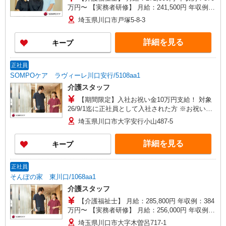
万円〜 【実務者研修】 月給：241,500円 年収例：
330万円〜 【初任者研修】 月給：232,700円 年収
埼玉県川口市戸塚5-8-3
例：320万円〜 ※職務手当、働きがい向上手当、
日祝手当（月平均2回分）、夜勤手当（月平均5回
詳細を見る
キープ
分）等、毎月平均的に支払われる手当を含みま
す。 ※介護福祉士のみ、特別職務手当も含む ◎オ
ンコール手当（1,500円/日）別途支給あり ◎残業
正社員
時は別途時間外手当支給（超過1分〜） ◎賞与
SOMPOケア ラヴィーレ川口安行/5108aa1
基本給2.08ヶ月分/年支給
介護スタッフ
【期間限定】入社お祝い金10万円支給！ 対象
26/9/1迄に正社員として入社された方 ※お祝い金
は入社後3か月目の給与で支給、その他詳細は面接
埼玉県川口市大字安行小山487-5
時にご案内します 【介護福祉士】月給285,800円
／年収例384万円〜 【実務者研修】月給256,000円
詳細を見る
キープ
／年収例345万円〜 【初任者研修・無資格】月給
247,200円／年収例334万円〜 ※職務手当、働きが
い向上手当、日祝手当（月平均2回分）、夜勤手当
正社員
（月平均5回分）等、毎月平均的に支払われる手当
そんぽの家 東川口/1068aa1
を含む ※介護福祉士のみ、特別職務手当も含む ◎
介護スタッフ
残業時は別途時間外手当支給（超過1分〜） ◎賞
与 基本給2.08ヶ月分/年支給
【介護福祉士】 月給：285,800円 年収例：384
万円〜 【実務者研修】 月給：256,000円 年収例：
345万円〜 【初任者研修・無資格】 月給：
埼玉県川口市大字木曽呂717-1