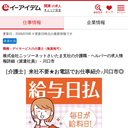
関東
の求人
▼エリア変更
仕事情報
企業情報
更新日：2026/07/08 ※更新日時点の最新情報です
派遣社員
職種：デイサービスの介護士（無資格可）
株式会社ニッソーネットさいたま支社の介護職・ヘルパーの求人情
報詳細（派遣社員） - 川口市
［介護士］来社不要★お電話でお仕事紹介♪川口市◎