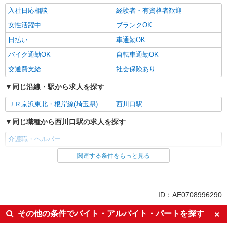
入社日応相談
経験者・有資格者歓迎
女性活躍中
ブランクOK
日払い
車通勤OK
バイク通勤OK
自転車通勤OK
交通費支給
社会保険あり
同じ沿線・駅から求人を探す
ＪＲ京浜東北・根岸線(埼玉県)
西川口駅
同じ職種から西川口駅の求人を探す
介護職・ヘルパー
関連する条件をもっと見る
同じ雇用形態から西川口駅の求人を探す
派遣社員
同じ特徴から西川口駅の求人を探す
ID：AE0708996290
入社日応相談
経験者・有資格者歓迎
その他の条件でバイト・アルバイト・パートを探す
女性活躍中
ブランクOK