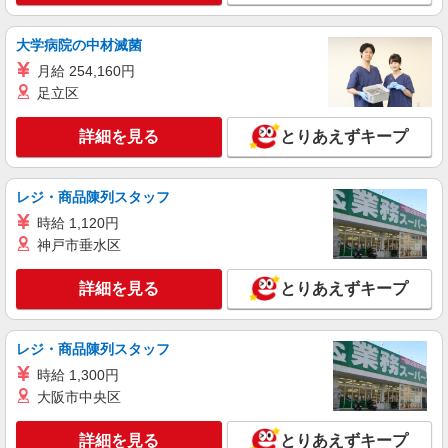
有料老人ホームでの介護士
大学病院の中材滅菌
月給：243,500円〜290,000円 ※資格や経験
などによる ★昇給・賞与あり
月給 254,160円
埼玉県川口市
足立区
詳細を見る
キープ
詳細を見る
とりあえずキープ
派遣社員
レジ・商品陳列スタッフ
株式会社トラストグロース 新宿本社 第3営業部
介護付き有料老人ホームでの介護士
時給 1,120円
神戸市垂水区
時給：初任者研修1350円/実務者研修1450円/介
護福祉士1550円 ※資格や経験などによる
詳細を見る
とりあえずキープ
埼玉県川口市
詳細を見る
キープ
レジ・商品陳列スタッフ
時給 1,300円
派遣社員
大阪市中央区
株式会社kotrio /●SW-H1-2099238
レア＊欠員により急募！シニア向けマンション
詳細を見る
とりあえずキープ
で生活サポート