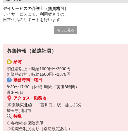
デイサービスの介護士（無資格可）
チームで連携しながら業務を進めるため、
デイサービスにて、利用者さまの
周囲と協力しやすく、落ち着いた環境で働けるのも魅力◎
日常生活のサポートを行います。
「人の役に立つ仕事がしたい」
食事・入浴・排せつなどの生活支援あり
その想いを大切にできる職場です。
もっと見る
介助業務は先輩のフォローのもと行うため、
無資格の方も安心して取り組めます。
募集情報（派遣社員）
給与
初任者以上：時給1600円〜2000円
無資格の方：時給1500円〜1875円
勤務時間・曜日
8:30〜17:30（休憩1時間／実働8時間）
週3〜5日
アクセス・勤務地
JR京浜東北線 「西川口」駅 徒歩25分
埼玉県川口市
待遇
◇各種社会保険完備
◇退職金制度あり（別途規定あり）