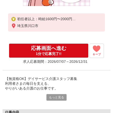
初任者以上：時給1600円〜2000円
無資格の方：時給1500円〜1875円
埼玉県川口市
応募画面へ進む
1分で応募完了!!
キープ
求人応募期間：2026/07/07～2026/12/31
【無資格OK】デイサービス介護スタッフ募集
利用者さまの毎日を支える、
やりがいある介護のお仕事です。
もっと見る
デイサービスは、
ご自宅で生活されている利用者さまが通われる施設。
日常生活のサポートや見守りを通して、
安心して過ごせる時間づくりをお手伝いします。
仕事内容