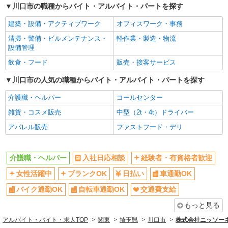
川口市の職種からバイト・アルバイト・パートを探す
日払い
車通勤OK
建築・設備・アクティブワーク
オフィスワーク・事務
バイク通勤OK
自転車通勤OK
清掃・警備・ビルメンテナンス・
軽作業・製造・物流
交通費支給
社会保険あり
設備管理
同じ職種から求人を探す
飲食・フード
販売・接客サービス
医療・介護・福祉
川口市の人気の職種からバイト・アルバイト・パートを探す
介護職・ヘルパー
介護職・ヘルパー
コールセンター
同じ特徴から求人を探す
雑貨・コスメ販売
中型（2t・4t）ドライバー
日払い
アパレル販売
車通勤OK
ファストフード・デリ
交通費支給
社会保険あり
介護職・ヘルパー
入社日応相談
経験者・有資格者歓迎
女性活躍中
ブランクOK
日払い
車通勤OK
バイク通勤OK
自転車通勤OK
交通費支給
もっと見る
アルバイト・バイト・求人TOP
関東
埼玉県
川口市
株式会社ニッソー