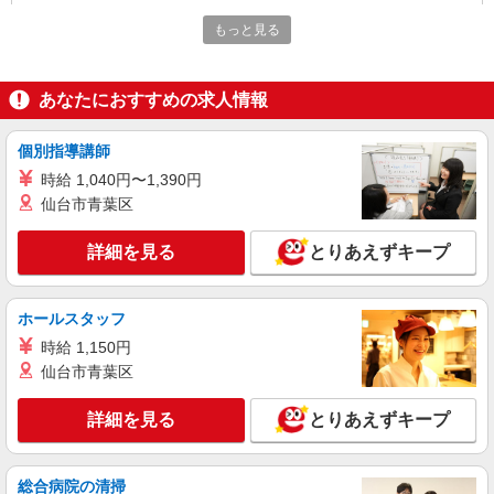
247,200円 年収例：334万円〜 ※職務手当、働き
がい向上手当、日祝手当（月平均2回分）、夜勤手
もっと見る
詳細を見る
キープ
当（月平均5回分）等、毎月平均的に支払われる手
当を含みます。 ※介護福祉士のみ、特別職務手当
も含む ◎残業時は別途時間外手当支給（超過1
アルバイト
パート
あなたにおすすめの求人情報
分〜） ◎賞与 基本給2.08ヶ月分/年支給
そんぽの家S 川口上青木/2071bc2
登録ヘルパー
個別指導講師
【介護福祉士】 時給1,600円 ◎週20時間以上
時給 1,040円〜1,390円
勤務（社保加入者）の場合は時給1,650円 ＊早朝
仙台市青葉区
（〜8:00）：時給2,000円〜 ＊日曜祝日：時給
埼玉県川口市上青木4丁目4-5
1,900円〜 【実務者研修・初任者研修（ヘルパー1
級・2級）】 時給1,520円 ◎週20時間以上勤務
詳細を見る
とりあえずキープ
詳細を見る
キープ
（社保加入者）の場合は時給1,570円 ＊早朝（〜
8:00）：時給1,900円〜 ＊日曜祝日：時給1,820
円〜 ◎身体介助、生活援助が同時給 ◎キャンセル
アルバイト
パート
ホールスタッフ
手当：職務時給の60％支給
SOMPOケア 川口東領家 定期巡回/5254db2
時給 1,150円
介護スタッフ（夜勤専従）
仙台市青葉区
★夜勤：1勤務14,912円〜15,312円（時給制・
夜勤手当含む） 時給：1,364円 ◎週20時間以上勤
詳細を見る
とりあえずキープ
務（社保加入者）の場合は時給：1,414円
埼玉県川口市東領家2丁目8-6 【そんぽの家
S 川口東領家】建物内
総合病院の清掃