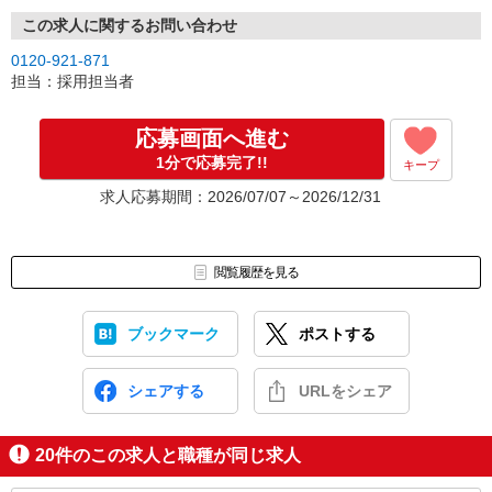
（4）就業開始
※紹介予定派遣・職業紹介などで、正職員登用前提でのお仕事も可
この求人に関するお問い合わせ
能です。
0120-921-871
担当：採用担当者
応募画面へ進む
1分で応募完了!!
キープ
求人応募期間：2026/07/07～2026/12/31
閲覧履歴を見る
ブックマーク
ポストする
シェアする
URLをシェア
20
件のこの求人と職種が同じ求人