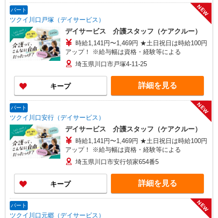
埼玉県上尾市上町一丁目11番地20 伊藤店舗1階
NEW
【与野営業所】埼玉県さいたま市中央区本町東四
パート
丁目2番地2 AMENITYHOUSE 【在宅介護センタ
ツクイ川口戸塚（デイサービス）
ー春日部】埼玉県春日部市粕壁東二丁目3番地40
デイサービス 介護スタッフ（ケアクルー）
グレースヒル橋本202号室
時給1,141円〜1,469円 ★土日祝日は時給100円
アップ！ ※給与幅は資格・経験等による
埼玉県川口市戸塚4-11-25
詳細を見る
キープ
NEW
パート
ツクイ川口安行（デイサービス）
デイサービス 介護スタッフ（ケアクルー）
時給1,141円〜1,469円 ★土日祝日は時給100円
アップ！ ※給与幅は資格・経験等による
埼玉県川口市安行領家654番5
詳細を見る
キープ
NEW
パート
ツクイ川口元郷（デイサービス）