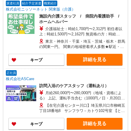
派遣社員
紹介予定派遣
職業紹介
株式会社ニッソーネット 関東版（介護）
施設内介護スタッフ / 病院内看護助手 /
ホームヘルパー
介護福祉士：時給1,700円〜2,312円 初任者以
上：時給1,500円〜2,162円 無資格の方：時給
1,350円〜1,925円 ※給与幅は勤務先による +交通
東京・神奈川・千葉・埼玉・茨城・栃木・群馬
費、諸手当（勤務先による） +0円で介護資格が取
の関東一円。 関東の地域密着求人多数★駅近・家
れる （別途規定） ★給与日払い制度あり！
から近い求人をお探しできます！
詳細を見る
キープ
正社員
株式会社ASCare
訪問入浴のケアスタッフ（運転あり）
月給260,000円〜280,000円（地域・資格によ
る） 上記、運転手当含む（1000円／日・月20日換
算） ★介護福祉士の方は月給20,000円加算（資格
【在宅介護センター川口】埼玉県川口市柳崎五
手当） 別途交通費支給（30,000円上限／月） 別途
丁目18番地8 サンフラワ－カトウ102号室 【とこ
残業手当（月平均残業時間15時間）残業代全額支
ろざわ訪問入浴】埼玉県所沢市旭町5番地6 鹿野
給
川ビル1階 【在宅介護センター加須】埼玉県加須
詳細を見る
キープ
市花崎一丁目23番地10 【在宅介護センター上尾】