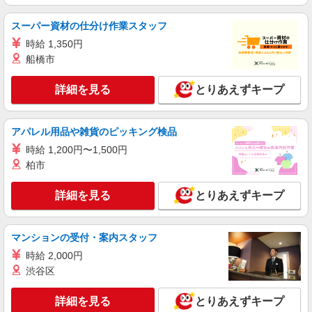
派遣社員
株式会社kotrio /●SW-H1-2099949
スーパー資材の仕分け作業スタッフ
新井宿駅★デイで送迎や生活サポートなど【福
時給 1,350円
祉】
船橋市
時給1650円〜2312円 ＜日払い有/週払い有/交
通費全支給(ガソリン代含む)＞
詳細を見る
とりあえずキープ
川口市 交通費全額支給
詳細を見る
キープ
アパレル用品や雑貨のピッキング検品
時給 1,200円〜1,500円
派遣社員
柏市
株式会社トラストグロース 新宿本社 第3営業部
有料老人ホームでの夜専介護士
詳細を見る
とりあえずキープ
一夜勤：25375円〜29750円 ※資格や経験など
による
埼玉県川口市
マンションの受付・案内スタッフ
時給 2,000円
詳細を見る
キープ
渋谷区
職業紹介
詳細を見る
とりあえずキープ
株式会社トラストグロース 新宿本社 第3営業部