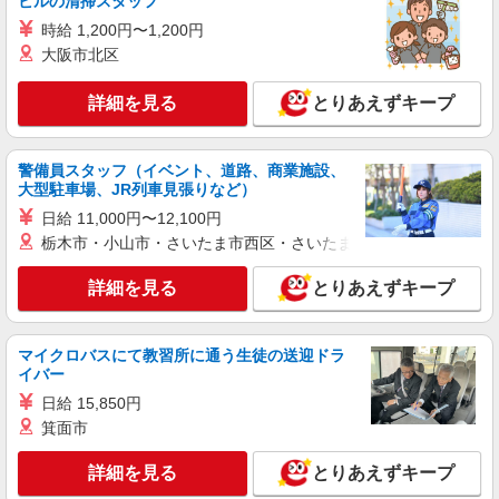
ビルの清掃スタッフ
詳細を見る
キープ
時給 1,200円〜1,200円
派遣社員
大阪市北区
株式会社kotrio /●SW-H1-1981145
<川口元郷>高時給&シフト柔軟でいいとこ取り
詳細を見る
とりあえずキープ
♪サ高住の補助STAFF
時給1550円〜2312円 ＜日払い有/週払い有/交
警備員スタッフ（イベント、道路、商業施設、
通費全支給(ガソリン代含む)＞
大型駐車場、JR列車見張りなど）
＜駅チカ＞川口元郷駅すぐ
日給 11,000円〜12,100円
栃木市・小山市・さいたま市西区・さいたま市岩槻区・久喜市・
詳細を見る
キープ
詳細を見る
とりあえずキープ
派遣社員
（株）ウィルオブ・ワークCW 大宮支店/ms110101
高齢者向け住宅staff
マイクロバスにて教習所に通う生徒の送迎ドラ
イバー
時給1650円 ◆前払い・日払い・週払いOK
埼玉県川口市
日給 15,850円
箕面市
詳細を見る
キープ
詳細を見る
とりあえずキープ