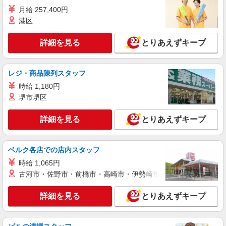
詳細を見る
キープ
月給 257,400円
港区
派遣社員
株式会社kotrio /●SW-H1-2094196
詳細を見る
とりあえずキープ
シニア向けマンションで見守り・食事配膳等＊
川口駅＊日払可
時給1650円〜2312円 ＜日払い有/週払い有/交
レジ・商品陳列スタッフ
通費全支給(ガソリン代含む)＞
時給 1,180円
＜駅チカ＞川口駅すぐ
堺市堺区
詳細を見る
キープ
詳細を見る
とりあえずキープ
派遣社員
株式会社kotrio /●SW-H1-2069815
ベルク各店での店内スタッフ
蕨駅★未経験OKの人間関係に悩まない職場へ
時給 1,065円
★サ高住スタッフ
古河市・佐野市・前橋市・高崎市・伊勢崎市・太田市・館林市・
時給1650円〜2312円 ＜日払い有/週払い有/交
通費全支給(ガソリン代含む)＞
詳細を見る
とりあえずキープ
川口市 ★来社不要/面接なし