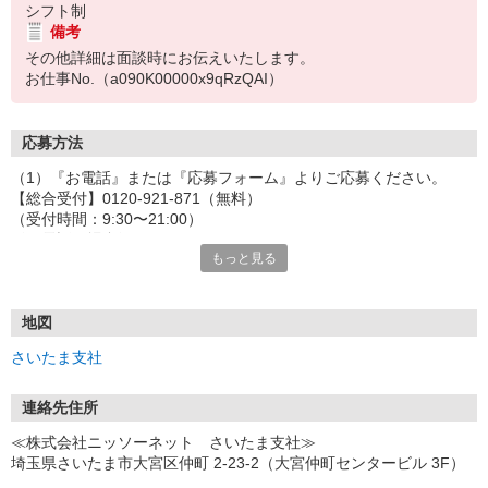
シフト制
備考
その他詳細は面談時にお伝えいたします。
お仕事No.（a090K00000x9qRzQAI）
応募方法
（1）『お電話』または『応募フォーム』よりご応募ください。
【総合受付】0120-921-871（無料）
（受付時間：9:30〜21:00）
〈お電話の場合〉
もっと見る
「e-aidemを見て」とお伝えいただけるとスムーズです。
〈応募フォームからご応募の場合〉
当社担当者から連絡させていただきます。
◎応募フォームからのご応募は24時間受付中です！
地図
↓
さいたま支社
（2）面談・登録の実施
お電話でのカンタン登録面談や来社登録面談を実施しております。
ご都合のよいお日にちをお聞かせください。
連絡先住所
↓
≪株式会社ニッソーネット さいたま支社≫
（3）選考・お仕事のご案内
埼玉県さいたま市大宮区仲町 2-23-2（大宮仲町センタービル 3F）
↓