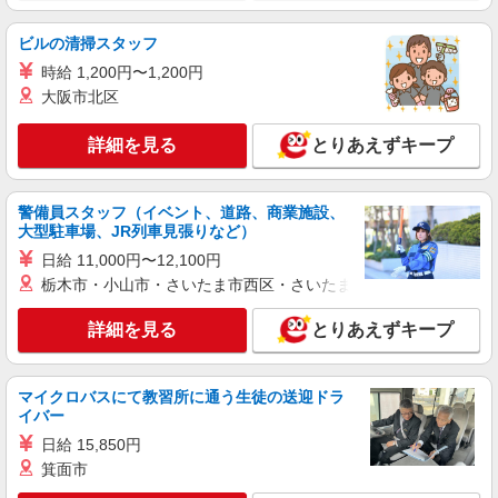
派遣社員
ビルの清掃スタッフ
株式会社トラストグロース 新宿本社 第3営業部
時給 1,200円〜1,200円
介護付き有料老人ホームでの介護士
大阪市北区
時給：初任者1450円/実務者1500円/介護福祉士
1550円 ※資格による
詳細を見る
とりあえずキープ
埼玉県川越市
詳細を見る
警備員スタッフ（イベント、道路、商業施設、
キープ
大型駐車場、JR列車見張りなど）
日給 11,000円〜12,100円
派遣社員
栃木市・小山市・さいたま市西区・さいたま市岩槻区・久喜市・
株式会社kotrio /●SI-H-2075151
障がい者デイで送迎、見守りなど★本川越駅★
詳細を見る
とりあえずキープ
運転できる方急募
時給1600円〜2250円 ＜日払い有/週払い有/交
通費全支給(ガソリン代含む)＞
マイクロバスにて教習所に通う生徒の送迎ドラ
川越市
イバー
日給 15,850円
詳細を見る
キープ
箕面市