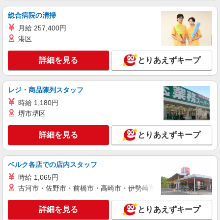
総合病院の清掃
詳細を見る
キープ
月給 257,400円
港区
派遣社員
株式会社トラストグロース 新宿本社 第3営業部
詳細を見る
とりあえずキープ
サービス付き高齢者向け住宅での夜専介護士
1夜勤：無資格22500円〜/有資格24300円〜 ※
資格・経験により異なる
レジ・商品陳列スタッフ
埼玉県川越市
時給 1,180円
堺市堺区
詳細を見る
キープ
詳細を見る
とりあえずキープ
アルバイト
パート
職業紹介
株式会社トラストグロース 新宿本社 第3営業部
小規模多機能での介護士
ベルク各店での店内スタッフ
時給：1141円〜1370円 ※資格や経験などによ
時給 1,065円
る
古河市・佐野市・前橋市・高崎市・伊勢崎市・太田市・館林市・
埼玉県川越市
詳細を見る
とりあえずキープ
詳細を見る
キープ