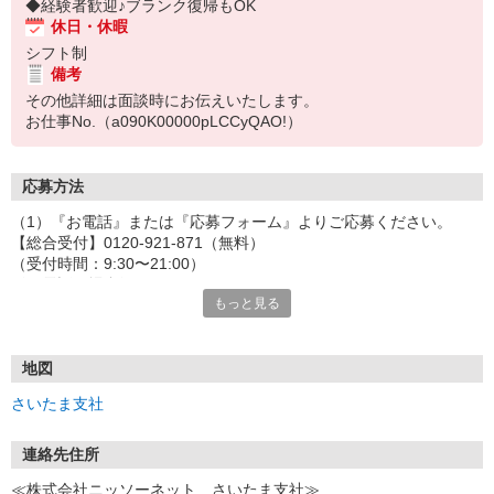
◆経験者歓迎♪ブランク復帰もOK
休日・休暇
シフト制
備考
その他詳細は面談時にお伝えいたします。
お仕事No.（a090K00000pLCCyQAO!）
応募方法
（1）『お電話』または『応募フォーム』よりご応募ください。
【総合受付】0120-921-871（無料）
（受付時間：9:30〜21:00）
〈お電話の場合〉
もっと見る
「e-aidemを見て」とお伝えいただけるとスムーズです。
〈応募フォームからご応募の場合〉
当社担当者から連絡させていただきます。
◎応募フォームからのご応募は24時間受付中です！
地図
↓
さいたま支社
（2）面談・登録の実施
お電話でのカンタン登録面談や来社登録面談を実施しております。
ご都合のよいお日にちをお聞かせください。
連絡先住所
↓
≪株式会社ニッソーネット さいたま支社≫