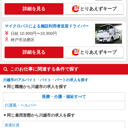
時給1600円〜2250円 ＜日払い有/週払い有/交
詳細を見る
とりあえずキープ
通費全支給(ガソリン代含む)＞
川越市
マイクロバスによる施設利用者送迎ドライバー
詳細を見る
キープ
日給 10,900円〜10,900円
神戸市須磨区
詳細を見る
とりあえずキープ
このお仕事に関連する条件で探す
川越市のアルバイト・バイト・パートの求人を探す
同じ職種から川越市の求人を探す
医療・介護・福祉すべて
介護職・ヘルパー
同じ雇用形態から川越市の求人を探す
派遣社員