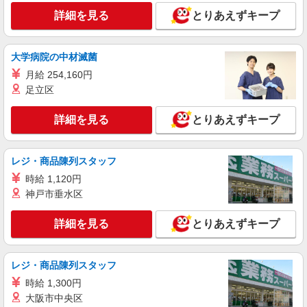
株式会社トラストグロース 新宿本社 第3営業部
詳細を見る
とりあえずキープ
介護老人保健施設での夜専介護士
時給：無資格1400円〜 初任者研修1500
円〜 介護福祉士1650円〜 ※資格や経験などに
大学病院の中材滅菌
よる
埼玉県川越市
月給 254,160円
足立区
詳細を見る
キープ
詳細を見る
とりあえずキープ
派遣社員
株式会社トラストグロース 新宿本社 第3営業部
介護付き有料老人ホームでの夜専介護士
レジ・商品陳列スタッフ
1夜勤：27550円〜31350円 ※資格や経験など
時給 1,120円
による
神戸市垂水区
埼玉県川越市
詳細を見る
とりあえずキープ
詳細を見る
キープ
派遣社員
レジ・商品陳列スタッフ
株式会社kotrio /●SI-H-2101373
時給 1,300円
本川越駅◎負担少なめの障がい者支援員★社会
大阪市中央区
活動の見守りなど