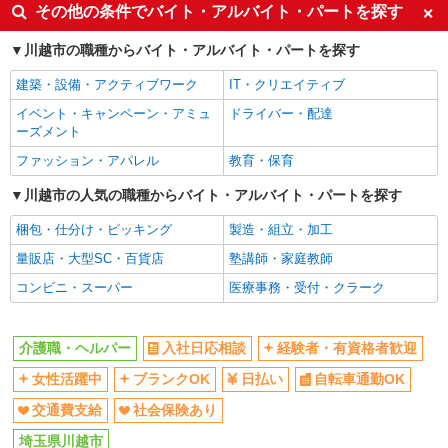
入社日応相談
経験者・有資格者歓迎
その他の条件でバイト・アルバイト・パートを探す
女性活躍中
ブランクOK
川越市の職種からバイト・アルバイト・パートを探す
日払い
自転車通勤OK
建築・設備・アクティブワーク
IT・クリエイティブ
交通費支給
社会保険あり
イベント・キャンペーン・アミュ
ドライバー・配達
同じ職種から求人を探す
ーズメント
医療・介護・福祉
ファッション・アパレル
教育・保育
介護職・ヘルパー
川越市の人気の職種からバイト・アルバイト・パートを探す
同じ特徴から求人を探す
梱包・仕分け・ピッキング
製造・組立・加工
日払い
量販店・大型SC・百貨店
交通費支給
塾講師・家庭教師
社会保険あり
コンビニ・スーパー
医療事務・受付・クラーク
介護職・ヘルパー
入社日応相談
経験者・有資格者歓迎
女性活躍中
ブランクOK
日払い
自転車通勤OK
交通費支給
社会保険あり
埼玉県川越市