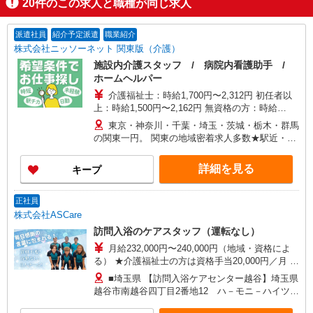
20
件のこの求人と職種が同じ求人
派遣社員
紹介予定派遣
職業紹介
株式会社ニッソーネット 関東版（介護）
施設内介護スタッフ / 病院内看護助手 /
ホームヘルパー
介護福祉士：時給1,700円〜2,312円 初任者以
上：時給1,500円〜2,162円 無資格の方：時給
1,350円〜1,925円 ※給与幅は勤務先による +交通
東京・神奈川・千葉・埼玉・茨城・栃木・群馬
費、諸手当（勤務先による） +0円で介護資格が取
の関東一円。 関東の地域密着求人多数★駅近・家
れる （別途規定） ★給与日払い制度あり！
から近い求人をお探しできます！
詳細を見る
キープ
正社員
株式会社ASCare
訪問入浴のケアスタッフ（運転なし）
月給232,000円〜240,000円（地域・資格によ
る） ★介護福祉士の方は資格手当20,000円／月 別
途交通費支給（30,000円上限／月） 別途残業手当
■埼玉県 【訪問入浴ケアセンター越谷】埼玉県
（月平均残業時間15時間）残業代全額支給
越谷市南越谷四丁目2番地12 ハ－モニ－ハイツ第
3 【在宅介護センター草加】埼玉県草加市吉町五