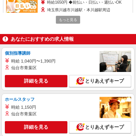
時給1650円 ◆前払い・日払い・週払いOK
埼玉県川越市川越駅・本川越駅周辺
もっと見る
詳細を見る
キープ
派遣社員
あなたにおすすめの求人情報
（株）ウィルオブ・ワークCW 大宮支店/ms110101
介護スタッフ
個別指導講師
時給1400円 ◆前払い・日払い・週払いOK
時給 1,040円〜1,390円
埼玉県川越市川越駅・本川越駅周辺
仙台市青葉区
詳細を見る
キープ
詳細を見る
とりあえずキープ
派遣社員
ホールスタッフ
株式会社kotrio /●SI-H-2102124
時給 1,150円
≪南大塚駅≫高級シニアマンションで見回り/
生活相談など
仙台市青葉区
時給1600円〜2250円 ＜日払い有/週払い有/交
通費全支給(ガソリン代含む)＞
詳細を見る
とりあえずキープ
川越市｜最寄駅：南大塚