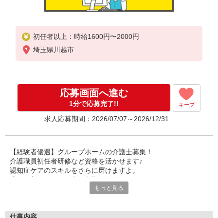
初任者以上：時給1600円〜2000円
埼玉県川越市
応募画面へ進む
1分で応募完了!!
キープ
求人応募期間：2026/07/07～2026/12/31
【経験者優遇】グループホームの介護士募集！
介護職員初任者研修など資格を活かせます♪
認知症ケアのスキルをさらに磨けますよ。
少人数制でじっくり利用者様と向き合えます。
もっと見る
あなたの豊富な経験を活かすチャンス！
即戦力としてチームを引っ張ってください！！
ブランクのある方も歓迎◎復帰を応援します。
仕事内容