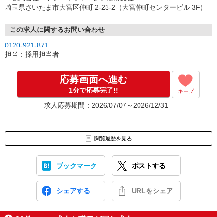
（3）選考・お仕事のご案内
埼玉県さいたま市大宮区仲町 2-23-2（大宮仲町センタービル 3F）
↓
（4）就業開始
※紹介予定派遣・職業紹介などで、正職員登用前提でのお仕事も可
この求人に関するお問い合わせ
能です。
0120-921-871
担当：採用担当者
応募画面へ進む
1分で応募完了!!
キープ
求人応募期間：2026/07/07～2026/12/31
閲覧履歴を見る
ブックマーク
ポストする
シェアする
URLをシェア