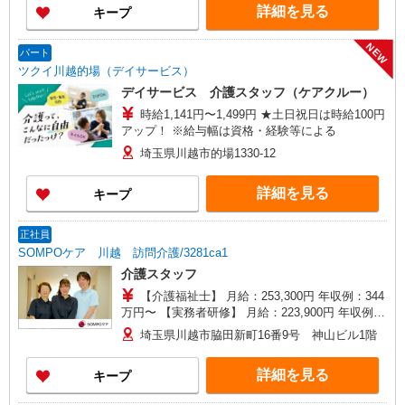
丁目4番地1 高橋店舗 【在宅介護センター川越】
詳細を見る
キープ
埼玉県川越市富士見町9番地2 サンホワイト富士
見101号室 【在宅介護センター戸田】埼玉県戸田
NEW
市川岸二丁目7番地8 大友事務所1階 【在宅介護
パート
センター加須】埼玉県加須市花崎一丁目23番地10
ツクイ川越的場（デイサービス）
■群馬県 【在宅介護センター伊勢崎】群馬県伊勢
デイサービス 介護スタッフ（ケアクルー）
崎市太田町557番地4 アークヒル101号室
時給1,141円〜1,499円 ★土日祝日は時給100円
アップ！ ※給与幅は資格・経験等による
埼玉県川越市的場1330-12
詳細を見る
キープ
正社員
SOMPOケア 川越 訪問介護/3281ca1
介護スタッフ
【介護福祉士】 月給：253,300円 年収例：344
万円〜 【実務者研修】 月給：223,900円 年収例：
306万円〜 【初任者研修】 月給：218,400円 年収
埼玉県川越市脇田新町16番9号 神山ビル1階
例：300万円〜 ※職務手当、働きがい向上手当、
日祝手当（月平均2回分）等、毎月平均的に支払わ
詳細を見る
キープ
れる手当を含みます。 ※介護福祉士のみ、特別職
務手当も含む ◎残業時は別途時間外手当支給（超