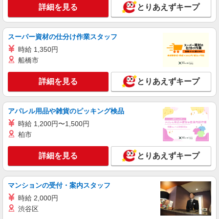
派遣社員
詳細を見る
とりあえずキープ
株式会社kotrio /●SI-H-2101488
【面接なし】日払いでお給料即GETのデイサ
ービス＊川越駅
スーパー資材の仕分け作業スタッフ
時給1600円〜2250円 ＜日払い有/週払い有/交
時給 1,350円
通費全支給(ガソリン代含む)＞
船橋市
川越市 ＊来社不要
詳細を見る
とりあえずキープ
詳細を見る
キープ
アパレル用品や雑貨のピッキング検品
派遣社員
株式会社トラストグロース 新宿本社 第3営業部
時給 1,200円〜1,500円
介護付き有料老人ホームでの介護士
柏市
時給：初任者1400円〜1500円/実務者1500円〜
1550円/介護福祉士1550円〜1600円 ※資格や経験
詳細を見る
とりあえずキープ
などによる
埼玉県川越市
マンションの受付・案内スタッフ
詳細を見る
キープ
時給 2,000円
渋谷区
派遣社員