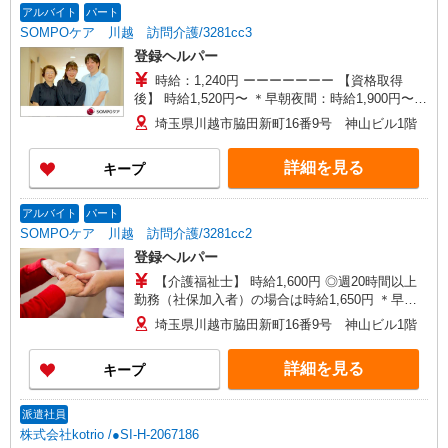
過1分〜） ◎賞与 基本給2.08ヶ月分/年支給
アルバイト
パート
SOMPOケア 川越 訪問介護/3281cc3
登録ヘルパー
時給：1,240円 ーーーーーーー 【資格取得
後】 時給1,520円〜 ＊早朝夜間：時給1,900円〜
＊日曜祝日：時給1,820円〜 ーーーーーーー
埼玉県川越市脇田新町16番9号 神山ビル1階
詳細を見る
キープ
アルバイト
パート
SOMPOケア 川越 訪問介護/3281cc2
登録ヘルパー
【介護福祉士】 時給1,600円 ◎週20時間以上
勤務（社保加入者）の場合は時給1,650円 ＊早朝
夜間（〜8:00、18:00〜）：時給2,000円〜 ＊日曜
埼玉県川越市脇田新町16番9号 神山ビル1階
祝日：時給1,900円〜 【実務者研修・初任者研修
（ヘルパー1級・2級）】 時給1,520円 ◎週20時間
詳細を見る
キープ
以上勤務（社保加入者）の場合は時給1,570円 ＊
早朝夜間（〜8:00、18:00〜）：時給1,900円〜 ＊
日曜祝日：時給1,820円〜 ◎身体介助、生活援助
派遣社員
が同時給 ◎キャンセル手当：職務時給の60％支給
株式会社kotrio /●SI-H-2067186