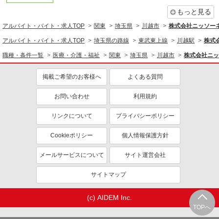
もっと見る
アルバイト・バイト・求人TOP
関東
埼玉県
川越市
株式会社ニッソー
アルバイト・バイト・求人TOP
埼玉県の路線
東武東上線
川越駅
株式
職種・条件一覧
医療・介護・福祉
関東
埼玉県
川越市
株式会社ニッ
掲載ご希望のお客様へ
よくある質問
お問い合わせ
利用規約
リンクについて
プライバシーポリシー
Cookieポリシー
個人情報保護方針
メールサービスについて
サイト運営会社
サイトマップ
(c) AIDEM Inc.
TOPへ