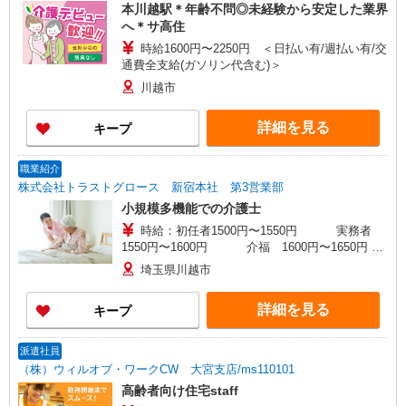
本川越駅＊年齢不問◎未経験から安定した業界
へ＊サ高住
時給1600円〜2250円 ＜日払い有/週払い有/交
通費全支給(ガソリン代含む)＞
川越市
詳細を見る
キープ
職業紹介
株式会社トラストグロース 新宿本社 第3営業部
小規模多機能での介護士
時給：初任者1500円〜1550円 実務者
1550円〜1600円 介福 1600円〜1650円 ※
資格・経験による
埼玉県川越市
詳細を見る
キープ
派遣社員
（株）ウィルオブ・ワークCW 大宮支店/ms110101
高齢者向け住宅staff