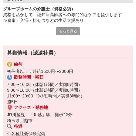
グループホームの介護士（資格必須）
キャリアアップ・昇給も目指せます。
資格を活かして、認知症高齢者への専門的なケアを提供します。
研修制度も充実しており、
※食事・入浴・排せつなどの生活支援あり
やりがいを感じられる職場環境です。
新しいステージで活躍しませんか？
もっと見る
生活支援に加え、介護計画の作成や記録業務も担当し、
チームケアの中心的役割を担います◎
利用者一人ひとりの状態に応じた対応が求められ、
募集情報（派遣社員）
認知症に関する知識や技術が必要です。
給与
初任者以上：時給1600円〜2000円
勤務時間・曜日
7:00〜16:00（休憩1時間／実働8時間）
9:00〜18:00（休憩1時間／実働8時間）
11:00〜20:00（休憩1時間／実働8時間）
週5日
アクセス・勤務地
JR川越線 「川越」駅 徒歩22分
埼玉県川越市
待遇
◇各種社会保険完備