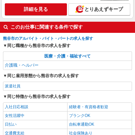
詳細を見る
とりあえずキープ
アルバイト
パート
訪問介護事業所 ソラスト熊谷/1180000019-010
ホームヘルパー（訪問介護員）（身体専任）
このお仕事に関連する条件で探す
時給2,165円〜2,620円（経験・能力等による）
＜給与補足＞7:00〜8:00、18:00〜20:00は時給
熊谷市のアルバイト・バイト・パートの求人を探す
UP（2,490円）/日曜日はさらに時給UP（2,620
埼玉県熊谷市中央4-1-1
同じ職種から熊谷市の求人を探す
円）
医療・介護・福祉すべて
詳細を見る
キープ
介護職・ヘルパー
同じ雇用形態から熊谷市の求人を探す
派遣社員
同じ特徴から熊谷市の求人を探す
入社日応相談
経験者・有資格者歓迎
女性活躍中
ブランクOK
日払い
自転車通勤OK
交通費支給
社会保険あり