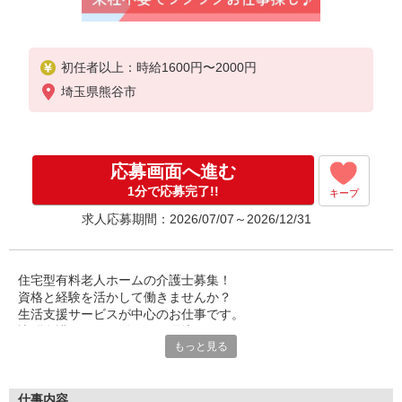
初任者以上：時給1600円〜2000円
埼玉県熊谷市
応募画面へ進む
1分で応募完了!!
キープ
求人応募期間：2026/07/07～2026/12/31
住宅型有料老人ホームの介護士募集！
資格と経験を活かして働きませんか？
生活支援サービスが中心のお仕事です。
訪問介護の経験も活かせる環境。
もっと見る
利用者様とじっくり向き合えるのが魅力です♪
質の高い生活をサポートしてください。
あなたのホスピタリティが活かせます。
仕事内容