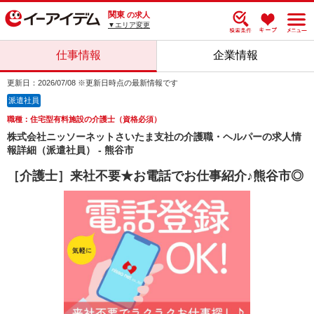
関東
の求人
▼エリア変更
仕事情報
企業情報
更新日：2026/07/08 ※更新日時点の最新情報です
派遣社員
職種：住宅型有料施設の介護士（資格必須）
株式会社ニッソーネットさいたま支社の介護職・ヘルパーの求人情
報詳細（派遣社員） - 熊谷市
［介護士］来社不要★お電話でお仕事紹介♪熊谷市◎