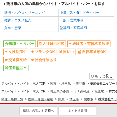
介護職・ヘルパー
熊谷市の人気の職種からバイト・アルバイト・パートを探す
同じ特徴から求人を探す
清掃・ハウスクリーニング
中型（2t・4t）ドライバー
日払い
雑貨・コスメ販売
交通費支給
一般・営業事務
社会保険あり
弁当・惣菜
塾講師・家庭教師
介護職・ヘルパー
入社日応相談
経験者・有資格者歓迎
女性活躍中
ブランクOK
日払い
自転車通勤OK
交通費支給
社会保険あり
埼玉県熊谷市
もっと見る
アルバイト・バイト・求人TOP
関東
埼玉県
熊谷市
株式会社ニッソー
アルバイト・バイト・求人TOP
埼玉県の路線
ＪＲ高崎線
籠原駅
株式
職種・条件一覧
医療・介護・福祉
関東
埼玉県
熊谷市
株式会社ニッ
掲載ご希望のお客様へ
よくある質問