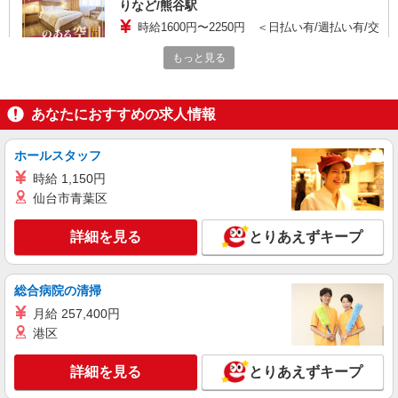
りなど/熊谷駅
時給1600円〜2250円 ＜日払い有/週払い有/交
通費全支給(ガソリン代含む)＞
もっと見る
【熊谷市】 熊谷駅
詳細を見る
キープ
あなたにおすすめの求人情報
派遣社員
ホールスタッフ
株式会社kotrio /●SI-H-2075031
時給 1,150円
シニア向けマンションで見守り・食事配膳など
仙台市青葉区
＊熊谷駅＊日払可
時給1600円〜2250円 ＜日払い有/週払い有/交
詳細を見る
とりあえずキープ
通費全支給(ガソリン代含む)＞
【熊谷市】 熊谷駅
総合病院の清掃
詳細を見る
キープ
月給 257,400円
港区
派遣社員
株式会社kotrio /●SI-H-2101785
詳細を見る
とりあえずキープ
熊谷駅近く＊即日勤務･お試し勤務OK◎シニア
マンションSTAFF