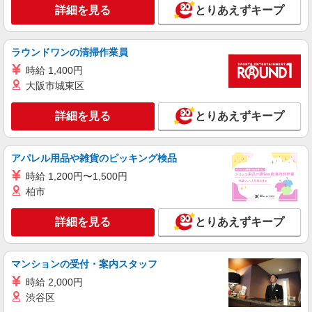
時給1400円 ◆前払い・日払い・週払いOK
詳細を見る
とりあえずキープ
埼玉県熊谷市
詳細を見る
ラウンドワンの清掃作業員
キープ
時給 1,400円
アルバイト
パート
派遣社員
紹介予定派遣
大阪市城東区
日研トータルソーシング株式会社 メディカルケア事業部/大宮オフィ
ス
詳細を見る
とりあえずキープ
介護スタッフ／資格あり or 経験者
時給1,400円〜1,600円 ◆無資格・経験者：時
給1,400円〜 ◆初任者研修・未経験：時給1,400
アパレル用品や雑貨のピッキング検品
円〜 ◆初任者研修・経験者：時給1,450円〜 ◆介
埼玉県熊谷市 【最寄駅】秩父鉄道「ソシオ流
時給 1,200円〜1,500円
護福祉士：時給1,500円〜 ◆ケアマネジャー：時
通センター」駅 ★勤務地は3000ヶ所以上★ 自宅
柏市
給1,600円〜 ※経験者は3ヶ月以上 ※給与幅は経
から通いやすいエリアなど、お好きな勤務地をお
験・能力による ★週払いOK（規定あり）
選び下さい！！
詳細を見る
キープ
詳細を見る
とりあえずキープ
派遣社員
（株）ウィルオブ・ワークCW 大宮支店/ms110101
マンションの受付・案内スタッフ
高齢者向けマンションstaff
時給 2,000円
時給1650円 ◆前払い・日払い・週払いOK
渋谷区