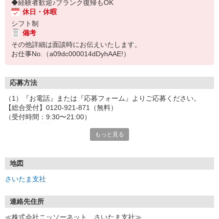
◆経験者歓迎♪ブランク復帰もOK
休日・休暇
シフト制
備考
その他詳細は面談時にお伝えいたします。
お仕事No.（a09dc000014dDyhAAE!）
応募方法
（1）『お電話』または『応募フォーム』よりご応募ください。
【総合受付】0120-921-871（無料）
（受付時間：9:30〜21:00）
〈お電話の場合〉
もっと見る
「e-aidemを見て」とお伝えいただけるとスムーズです。
〈応募フォームからご応募の場合〉
当社担当者から連絡させていただきます。
◎応募フォームからのご応募は24時間受付中です！
地図
↓
さいたま支社
（2）面談・登録の実施
お電話でのカンタン登録面談や来社登録面談を実施しております。
ご都合のよいお日にちをお聞かせください。
連絡先住所
↓
≪株式会社ニッソーネット さいたま支社≫