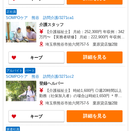
正社員
SOMPOケア 熊谷 訪問介護/3271ca1
介護スタッフ
【介護福祉士】 月給：252,300円 年収例：342
万円〜 【実務者研修】 月給：222,900円 年収例：
304万円〜 【初任者研修】 月給：217,500円 年収
埼玉県熊谷市拾六間757-5 栗原貸店舗2階
例：298万円〜 ※職務手当、働きがい向上手当、
日祝手当（月平均2回分）等、毎月平均的に支払わ
詳細を見る
キープ
れる手当を含みます。 ※介護福祉士のみ、特別職
務手当も含む ◎残業時は別途時間外手当支給（超
過1分〜） ◎賞与 基本給2.08ヶ月分/年支給
アルバイト
パート
SOMPOケア 熊谷 訪問介護/3271cc2
登録ヘルパー
【介護福祉士】 時給1,600円 ◎週20時間以上
勤務（社保加入者）の場合は時給1,650円 ＊早朝
夜間（〜8:00、18:00〜）：時給2,000円〜 ＊日曜
埼玉県熊谷市拾六間757-5 栗原貸店舗2階
祝日：時給1,900円〜 【実務者研修・初任者研修
（ヘルパー1級・2級）】 時給1,520円 ◎週20時間
詳細を見る
キープ
以上勤務（社保加入者）の場合は時給1,570円 ＊
早朝夜間（〜8:00、18:00〜）：時給1,900円〜 ＊
日曜祝日：時給1,820円〜 ◎身体介助、生活援助
派遣社員