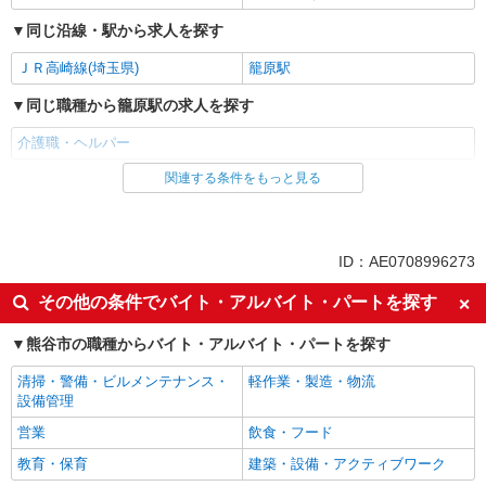
同じ沿線・駅から求人を探す
ＪＲ高崎線(埼玉県)
籠原駅
同じ職種から籠原駅の求人を探す
介護職・ヘルパー
関連する条件をもっと見る
同じ雇用形態から籠原駅の求人を探す
派遣社員
同じ特徴から籠原駅の求人を探す
ID：AE0708996273
入社日応相談
経験者・有資格者歓迎
その他の条件でバイト・アルバイト・パートを探す
女性活躍中
ブランクOK
熊谷市の職種からバイト・アルバイト・パートを探す
日払い
自転車通勤OK
清掃・警備・ビルメンテナンス・
軽作業・製造・物流
交通費支給
社会保険あり
設備管理
同じ職種から求人を探す
営業
飲食・フード
医療・介護・福祉
教育・保育
建築・設備・アクティブワーク