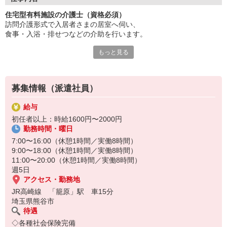
経験者は優遇！即戦力として勤務いただけます。
住宅型有料施設の介護士（資格必須）
スキルアップ研修も充実しています。
訪問介護形式で入居者さまの居室へ伺い、
働き方は選べる柔軟なシフト体制。
食事・入浴・排せつなどの介助を行います。
風通しが良い職場で働きやすさ抜群。
安定して長く働きたい方に最適です。
もっと見る
介護福祉士や初任者研修修了者などの資格が必要で、
施設見学も受け付けています！
個別対応力や柔軟な判断力が求められます。
医療機関との連携も重要で、
募集情報（派遣社員）
利用者の安心・安全な生活を支える役割です。
給与
初任者以上：時給1600円〜2000円
勤務時間・曜日
7:00〜16:00（休憩1時間／実働8時間）
9:00〜18:00（休憩1時間／実働8時間）
11:00〜20:00（休憩1時間／実働8時間）
週5日
アクセス・勤務地
JR高崎線 「籠原」駅 車15分
埼玉県熊谷市
待遇
◇各種社会保険完備