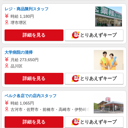
時給1600円〜2250円 ＜日払い有/週払い有/交
レジ・商品陳列スタッフ
通費全支給(ガソリン代含む)＞
時給 1,180円
【熊谷市】 熊谷駅
堺市堺区
詳細を見る
キープ
詳細を見る
とりあえずキープ
派遣社員
株式会社ブレイブ（マイナビグループ）/MDT11
大学病院の清掃
介護スタッフ ◆デイサービス、サービス付き
月給 273,650円
高齢者向け住宅、グループホームなど様々な勤
品川区
務先から選べます。
未経験：時給1450〜1650円（資格・経験によ
る） 経験者：時給1650〜1850円（資格・経験によ
詳細を見る
とりあえずキープ
る） ◎月収例 時給1850円×1日8時間×22日（週5
埼玉県熊谷市 【最寄駅】 ◆各線「熊谷駅」 ◆
日）＝32万5600円 ◆昇給あり ◆支払い方法 ※日
秩父鉄道「石原駅」 ◆秩父鉄道「大麻生駅」 ★そ
払い/週払い/月払い対応も可能です。詳しくは面談
の他、近隣に多数勤務地あります！
時にご相談ください。 ◆交通費：別途全額支給 ※
ベルク各店での店内スタッフ
詳細を見る
キープ
当社規定あり
時給 1,065円
古河市・佐野市・前橋市・高崎市・伊勢崎市・太田市・館林市・
派遣社員
株式会社トラストグロース 新宿本社 第3営業部
詳細を見る
とりあえずキープ
サービス付き高齢者向け住宅での介護士