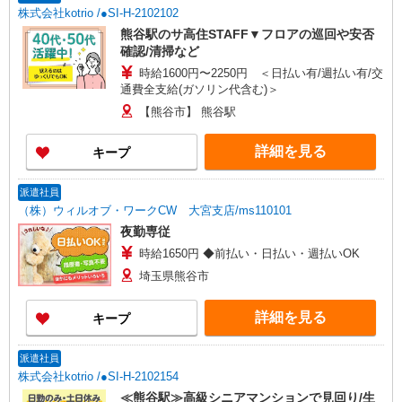
が同時給 ◎キャンセル手当：職務時給の60％支給
株式会社kotrio /●SI-H-2102102
熊谷駅のサ高住STAFF▼フロアの巡回や安否
確認/清掃など
時給1600円〜2250円 ＜日払い有/週払い有/交
通費全支給(ガソリン代含む)＞
【熊谷市】 熊谷駅
詳細を見る
キープ
派遣社員
（株）ウィルオブ・ワークCW 大宮支店/ms110101
夜勤専従
時給1650円 ◆前払い・日払い・週払いOK
埼玉県熊谷市
詳細を見る
キープ
派遣社員
株式会社kotrio /●SI-H-2102154
≪熊谷駅≫高級シニアマンションで見回り/生