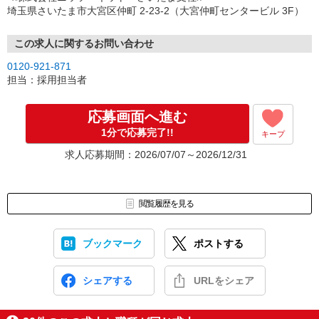
（3）選考・お仕事のご案内
埼玉県さいたま市大宮区仲町 2-23-2（大宮仲町センタービル 3F）
↓
（4）就業開始
※紹介予定派遣・職業紹介などで、正職員登用前提でのお仕事も可
この求人に関するお問い合わせ
能です。
0120-921-871
担当：採用担当者
応募画面へ進む
1分で応募完了!!
キープ
求人応募期間：2026/07/07～2026/12/31
閲覧履歴を見る
ブックマーク
ポストする
シェアする
URLをシェア