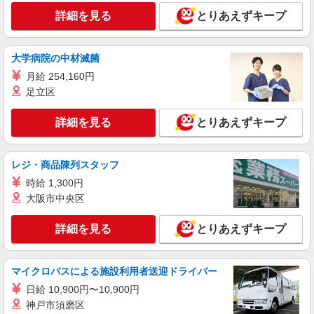
埼玉県熊谷市
詳細を見る
とりあえずキープ
詳細を見る
キープ
大学病院の中材滅菌
派遣社員
月給 254,160円
（株）ウィルオブ・ワークCW 大宮支店/ms110101
足立区
介護スタッフ
時給1650円 ◆前払い・日払い・週払いOK
詳細を見る
とりあえずキープ
埼玉県熊谷市
詳細を見る
レジ・商品陳列スタッフ
キープ
時給 1,300円
派遣社員
大阪市中央区
株式会社トラストグロース 新宿本社 第3営業部
特別養護老人ホームでの夜専介護士
詳細を見る
とりあえずキープ
1夜勤：25900円〜29600円 ※資格や経験など
による
マイクロバスによる施設利用者送迎ドライバー
埼玉県熊谷市
日給 10,900円〜10,900円
詳細を見る
神戸市須磨区
キープ