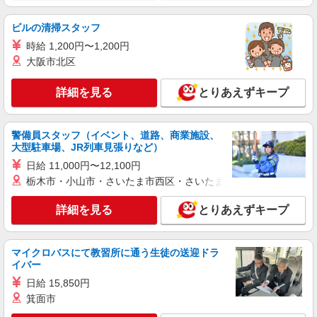
時給：初任者1500円 実務者1550円
介福祉1600円
ビルの清掃スタッフ
埼玉県熊谷市
時給 1,200円〜1,200円
大阪市北区
詳細を見る
キープ
詳細を見る
とりあえずキープ
アルバイト
パート
派遣社員
紹介予定派遣
日研トータルソーシング株式会社 メディカルケア事業部/大宮オフィ
ス
警備員スタッフ（イベント、道路、商業施設、
大型駐車場、JR列車見張りなど）
未経験・無資格OKの介護スタッフ
時給1,350円〜1,600円 ★週払いOK（規定あ
日給 11,000円〜12,100円
り） ※給与幅は経験・能力による
栃木市・小山市・さいたま市西区・さいたま市岩槻区・久喜市・
埼玉県熊谷市 【最寄駅】JR高崎線「熊谷」駅
北口よりバス ★勤務地は3000ヶ所以上★ 自宅か
詳細を見る
とりあえずキープ
ら通いやすいエリアなど、お好きな勤務地をお選
び下さい！！
詳細を見る
キープ
マイクロバスにて教習所に通う生徒の送迎ドラ
イバー
派遣社員
日給 15,850円
（株）ウィルオブ・ワークCW 大宮支店/ms110101
箕面市
介護施設のケアスタッフ