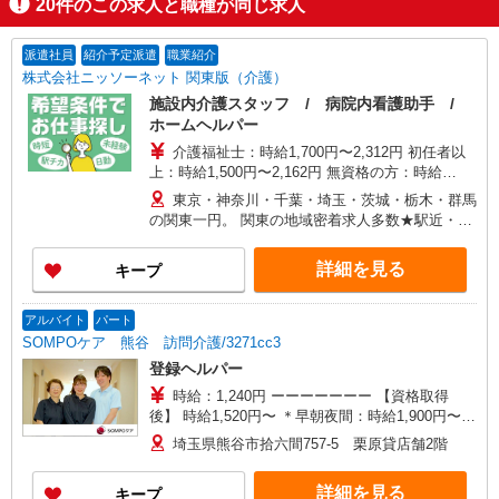
20
件のこの求人と職種が同じ求人
派遣社員
紹介予定派遣
職業紹介
株式会社ニッソーネット 関東版（介護）
施設内介護スタッフ / 病院内看護助手 /
ホームヘルパー
介護福祉士：時給1,700円〜2,312円 初任者以
上：時給1,500円〜2,162円 無資格の方：時給
1,350円〜1,925円 ※給与幅は勤務先による +交通
東京・神奈川・千葉・埼玉・茨城・栃木・群馬
費、諸手当（勤務先による） +0円で介護資格が取
の関東一円。 関東の地域密着求人多数★駅近・家
れる （別途規定） ★給与日払い制度あり！
から近い求人をお探しできます！
詳細を見る
キープ
アルバイト
パート
SOMPOケア 熊谷 訪問介護/3271cc3
登録ヘルパー
時給：1,240円 ーーーーーーー 【資格取得
後】 時給1,520円〜 ＊早朝夜間：時給1,900円〜
＊日曜祝日：時給1,820円〜 ーーーーーーー
埼玉県熊谷市拾六間757-5 栗原貸店舗2階
詳細を見る
キープ