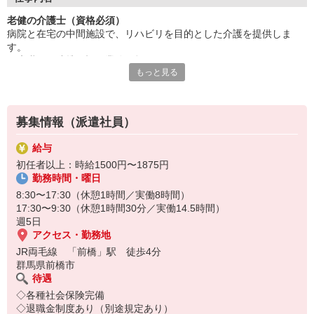
資格手当も充実！高待遇で迎え入れます。
老健の介護士（資格必須）
研修制度も豊富でスキルアップ可能。
病院と在宅の中間施設で、リハビリを目的とした介護を提供しま
ブランクがあっても大丈夫！
す。
安定した施設で長く働けますよ。
医療職との連携や記録業務も担っていいただきます。
新しい環境で挑戦しませんか？
もっと見る
※食事・入浴・排せつなどの生活支援あり
ご応募を心よりお待ちしております！
利用者の身体機能の維持・向上を目指し、
チームで支援をしていきましょう！！
募集情報（派遣社員）
給与
初任者以上：時給1500円〜1875円
勤務時間・曜日
8:30〜17:30（休憩1時間／実働8時間）
17:30〜9:30（休憩1時間30分／実働14.5時間）
週5日
アクセス・勤務地
JR両毛線 「前橋」駅 徒歩4分
群馬県前橋市
待遇
◇各種社会保険完備
◇退職金制度あり（別途規定あり）