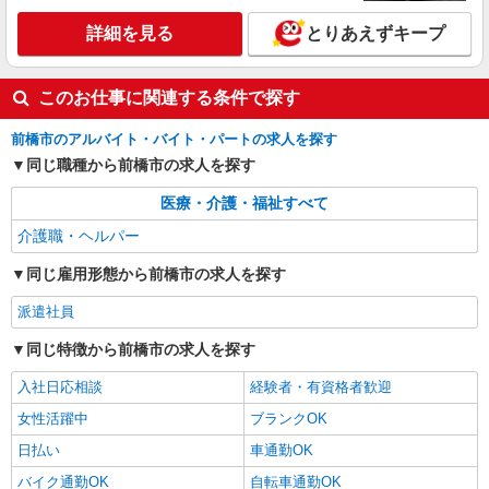
詳細を見る
キープ
詳細を見る
とりあえずキープ
アルバイト
パート
派遣社員
紹介予定派遣
日研トータルソーシング株式会社 メディカルケア事業部/高崎オフィ
ス
このお仕事に関連する条件で探す
未経験・無資格OKの介護スタッフ
前橋市のアルバイト・バイト・パートの求人を探す
時給1,300円〜1,400円 ★週払いOK（規定あ
同じ職種から前橋市の求人を探す
り） ※給与幅は経験・能力による
群馬県前橋市 【最寄駅】前橋大島駅 ★勤務地
医療・介護・福祉すべて
は3000ヶ所以上★ 自宅から通いやすいエリアな
介護職・ヘルパー
ど、お好きな勤務地をお選び下さい！！
詳細を見る
キープ
同じ雇用形態から前橋市の求人を探す
派遣社員
同じ特徴から前橋市の求人を探す
入社日応相談
経験者・有資格者歓迎
女性活躍中
ブランクOK
日払い
車通勤OK
バイク通勤OK
自転車通勤OK