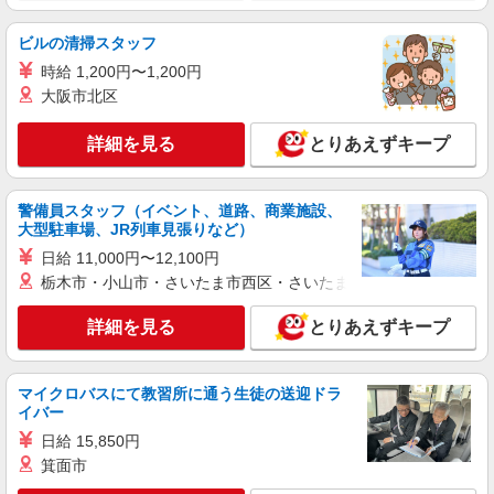
お好きな勤務地をお選び下さい！！
り）
詳細を見る
キープ
ビルの清掃スタッフ
時給 1,200円〜1,200円
派遣社員
大阪市北区
株式会社トラストグロース 新宿本社 第3営業部
介護付き有料老人ホームでの介護士
詳細を見る
とりあえずキープ
時給：初任者研修1200円〜 /実務者研修1250
円〜 /介護福祉士1300円〜 ※就業条件・経験等に
よる
群馬県前橋市
警備員スタッフ（イベント、道路、商業施設、
大型駐車場、JR列車見張りなど）
詳細を見る
キープ
日給 11,000円〜12,100円
栃木市・小山市・さいたま市西区・さいたま市岩槻区・久喜市・
アルバイト
パート
派遣社員
紹介予定派遣
詳細を見る
とりあえずキープ
日研トータルソーシング株式会社 メディカルケア事業部/高崎オフィ
ス
介護スタッフ／資格あり or 経験者
マイクロバスにて教習所に通う生徒の送迎ドラ
時給1,330円〜1,400円 ◆無資格・経験者：時
イバー
給1,330円〜 ◆初任者研修・未経験：時給1,330
日給 15,850円
円〜 ◆初任者研修・経験者：時給1,350円〜 ◆介
群馬県前橋市 【最寄駅】粕川駅 ★勤務地は
護福祉士：時給1,400円〜 ※経験者は3ヶ月以上 ※
箕面市
3000ヶ所以上★ 自宅から通いやすいエリアなど、
給与幅は経験・能力による ★週払いOK（規定あ
お好きな勤務地をお選び下さい！！