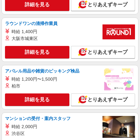
り）
詳細を見る
とりあえずキープ
詳細を見る
キープ
派遣社員
ラウンドワンの清掃作業員
株式会社kotrio /●TK-H-1578963
時給 1,400円
▼江木駅/病院でベッドメイキングや患者さん
大阪市城東区
のサポートなど＊
時給1500円〜2125円 ＜日払い有/週払い有/交
詳細を見る
とりあえずキープ
通費全支給(ガソリン代含む)＞
前橋市 ＜最寄り：江木駅＞
アパレル用品や雑貨のピッキング検品
詳細を見る
キープ
時給 1,200円〜1,500円
柏市
派遣社員
株式会社kotrio /●TK-H-1849848
詳細を見る
とりあえずキープ
<中央前橋駅>きれいな病院で看護師さん補助
や清掃など♪日払い可
時給1500円〜2125円 ＜日払い有/週払い有/交
マンションの受付・案内スタッフ
通費全支給(ガソリン代含む)＞
時給 2,000円
前橋市内｜中央前橋駅
渋谷区