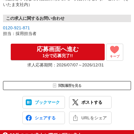
↓
いたま支社内）
（4）就業開始
※紹介予定派遣・職業紹介などで、正職員登用前提でのお仕事も可
能です。
この求人に関するお問い合わせ
0120-921-871
担当：採用担当者
応募画面へ進む
1分で応募完了!!
キープ
求人応募期間：2026/07/07～2026/12/31
閲覧履歴を見る
ブックマーク
ポストする
シェアする
URLをシェア