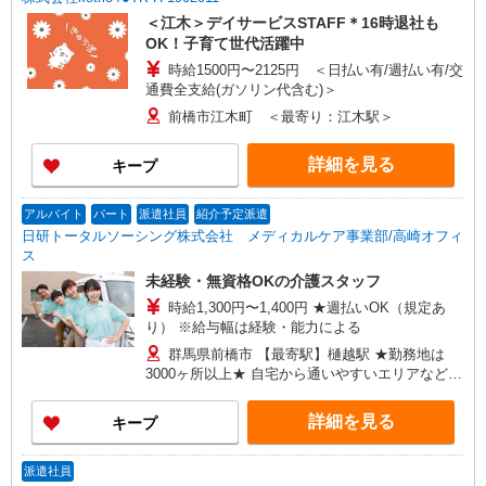
＜江木＞デイサービスSTAFF＊16時退社も
OK！子育て世代活躍中
時給1500円〜2125円 ＜日払い有/週払い有/交
通費全支給(ガソリン代含む)＞
前橋市江木町 ＜最寄り：江木駅＞
詳細を見る
キープ
アルバイト
パート
派遣社員
紹介予定派遣
日研トータルソーシング株式会社 メディカルケア事業部/高崎オフィ
ス
未経験・無資格OKの介護スタッフ
時給1,300円〜1,400円 ★週払いOK（規定あ
り） ※給与幅は経験・能力による
群馬県前橋市 【最寄駅】樋越駅 ★勤務地は
3000ヶ所以上★ 自宅から通いやすいエリアなど、
お好きな勤務地をお選び下さい！！
詳細を見る
キープ
派遣社員