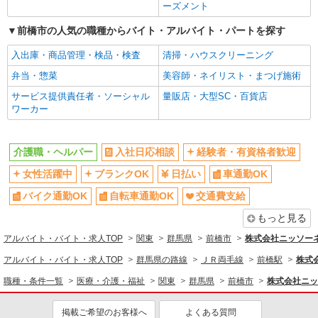
同じ職種から求人を探す
ーズメント
医療・介護・福祉
前橋市の人気の職種からバイト・アルバイト・パートを探す
介護職・ヘルパー
入出庫・商品管理・検品・検査
清掃・ハウスクリーニング
同じ特徴から求人を探す
弁当・惣菜
美容師・ネイリスト・まつげ施術
日払い
サービス提供責任者・ソーシャル
車通勤OK
量販店・大型SC・百貨店
ワーカー
交通費支給
社会保険あり
介護職・ヘルパー
入社日応相談
経験者・有資格者歓迎
女性活躍中
ブランクOK
日払い
車通勤OK
バイク通勤OK
自転車通勤OK
交通費支給
もっと見る
アルバイト・バイト・求人TOP
関東
群馬県
前橋市
株式会社ニッソー
アルバイト・バイト・求人TOP
群馬県の路線
ＪＲ両毛線
前橋駅
株式
職種・条件一覧
医療・介護・福祉
関東
群馬県
前橋市
株式会社ニッ
掲載ご希望のお客様へ
よくある質問