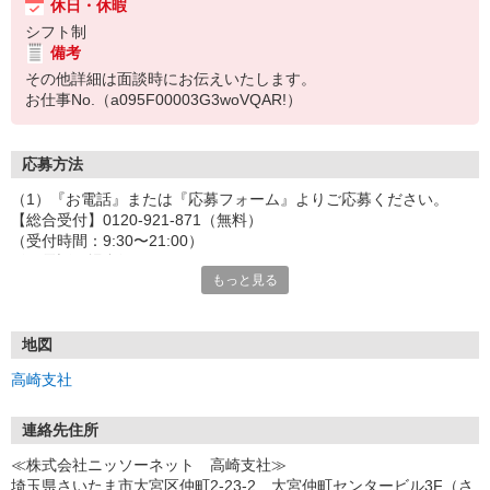
休日・休暇
シフト制
備考
その他詳細は面談時にお伝えいたします。
お仕事No.（a095F00003G3woVQAR!）
応募方法
（1）『お電話』または『応募フォーム』よりご応募ください。
【総合受付】0120-921-871（無料）
（受付時間：9:30〜21:00）
〈お電話の場合〉
もっと見る
「e-aidemを見て」とお伝えいただけるとスムーズです。
〈応募フォームからご応募の場合〉
当社担当者から連絡させていただきます。
◎応募フォームからのご応募は24時間受付中です！
地図
↓
高崎支社
（2）面談・登録の実施
お電話でのカンタン登録面談や来社登録面談を実施しております。
ご都合のよいお日にちをお聞かせください。
連絡先住所
↓
≪株式会社ニッソーネット 高崎支社≫
（3）選考・お仕事のご案内
埼玉県さいたま市大宮区仲町2-23-2 大宮仲町センタービル3F（さ