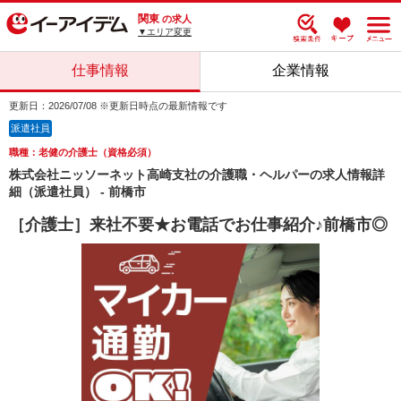
関東
の求人
▼エリア変更
仕事情報
企業情報
更新日：2026/07/08 ※更新日時点の最新情報です
派遣社員
職種：老健の介護士（資格必須）
株式会社ニッソーネット高崎支社の介護職・ヘルパーの求人情報詳
細（派遣社員） - 前橋市
［介護士］来社不要★お電話でお仕事紹介♪前橋市◎