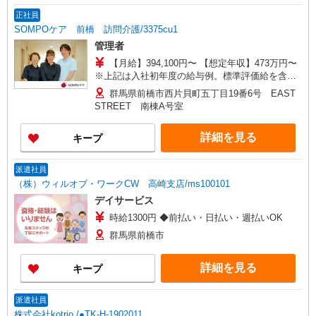
が同時給 ◎キャンセル手当：職務時給の60％支給
正社員
SOMPOケア 前橋 訪問介護/3375cu1
管理者
【月給】394,100円〜 【想定年収】473万円〜
※上記は入社初年度の給与例。標準評価給を含
む。 ◎年俸は経験により異なります。
群馬県前橋市西片貝町五丁目19番6号 EAST
STREET 南棟A号室
詳細を見る
キープ
派遣社員
（株）ウィルオブ・ワークCW 高崎支店/ms100101
デイサービス
時給1300円 ◆前払い・日払い・週払いOK
群馬県前橋市
詳細を見る
キープ
派遣社員
株式会社kotrio /●TK-H-1902011