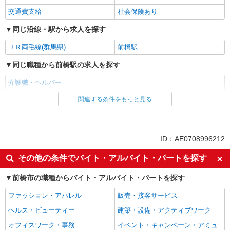
交通費支給
社会保険あり
同じ沿線・駅から求人を探す
ＪＲ両毛線(群馬県)
前橋駅
同じ職種から前橋駅の求人を探す
介護職・ヘルパー
関連する条件をもっと見る
同じ雇用形態から前橋駅の求人を探す
派遣社員
同じ特徴から前橋駅の求人を探す
ID：AE0708996212
入社日応相談
経験者・有資格者歓迎
その他の条件でバイト・アルバイト・パートを探す
女性活躍中
ブランクOK
前橋市の職種からバイト・アルバイト・パートを探す
日払い
車通勤OK
ファッション・アパレル
販売・接客サービス
バイク通勤OK
自転車通勤OK
ヘルス・ビューティー
建築・設備・アクティブワーク
交通費支給
社会保険あり
オフィスワーク・事務
イベント・キャンペーン・アミュ