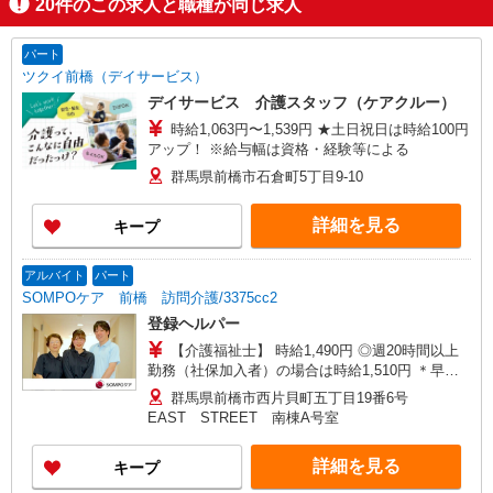
20
件のこの求人と職種が同じ求人
パート
ツクイ前橋（デイサービス）
デイサービス 介護スタッフ（ケアクルー）
時給1,063円〜1,539円 ★土日祝日は時給100円
アップ！ ※給与幅は資格・経験等による
群馬県前橋市石倉町5丁目9-10
詳細を見る
キープ
アルバイト
パート
SOMPOケア 前橋 訪問介護/3375cc2
登録ヘルパー
【介護福祉士】 時給1,490円 ◎週20時間以上
勤務（社保加入者）の場合は時給1,510円 ＊早朝
夜間（〜8:00、18:00〜）：時給1,863円〜 ＊日曜
群馬県前橋市西片貝町五丁目19番6号
祝日：時給1,790円〜 【実務者研修・初任者研修
EAST STREET 南棟A号室
（ヘルパー1級・2級）】 時給1,410円 ◎週20時間
以上勤務（社保加入者）の場合は時給1,430円 ＊
詳細を見る
キープ
早朝夜間（〜8:00、18:00〜）：時給1,763円〜 ＊
日曜祝日：時給1,710円〜 ◎身体介助、生活援助