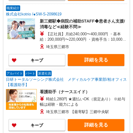
手当として別途支給 ・夜勤手当：10,000円/1回
（上記給与とは別に支給） 下記資格をお持ちの方
職業紹介
歓迎 ・認知症介護基礎研修 ・初任者研修 ・実務
株式会社kotrio /●SW-S-2098619
者研修 ・介護福祉士 など
新三郷駅◆病院の補助STAFF◆患者さん支援/
消毒など≪経験不問≫
【正社員】月給240,000〜400,000円 ・基本
給：200,000円〜220,000円 ・資格手当：10,000〜
30,000円 ・役職手当：10,000〜70,000円 ・処遇改
埼玉県三郷市
善手当：20,000〜60,000円（勤続年数、保有資格
により変動） ・固定残業手当：20,000円（10時
詳細を見る
キープ
間） ※固定残業時間を超過する場合には超過勤務
手当として別途支給 ・夜勤手当：10,000円/1回
（上記給与とは別に支給） 下記資格をお持ちの方
アルバイト
パート
派遣社員
歓迎 ・認知症介護基礎研修 ・初任者研修 ・実務
日研トータルソーシング株式会社 メディカルケア事業部/柏オフィス
者研修 ・介護福祉士 など
【看護助手】
看護助手（ナースエイド）
時給1,280円 ★週払いOK（規定あり） ※給与
幅は経験・能力による
埼玉県三郷市 【最寄駅】三郷中央駅
詳細を見る
キープ