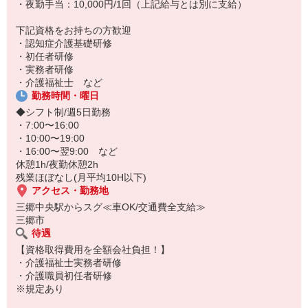
・夜勤手当：10,000円/1回（上記給与とは別に支給）
下記資格をお持ちの方歓迎
・認知症介護基礎研修
・初任者研修
・実務者研修
・介護福祉士 など
勤務時間・曜日
◆シフト制/週5日勤務
・7:00〜16:00
・10:00〜19:00
・16:00〜翌9:00 など
休憩1h/夜勤休憩2h
残業ほぼなし(月平均10H以下)
アクセス・勤務地
三郷中央駅からスグ≪車OK/交通費全支給≫
三郷市
待遇
【資格取得費用を全額会社負担！】
・介護福祉士実務者研修
・介護職員初任者研修
※規定あり