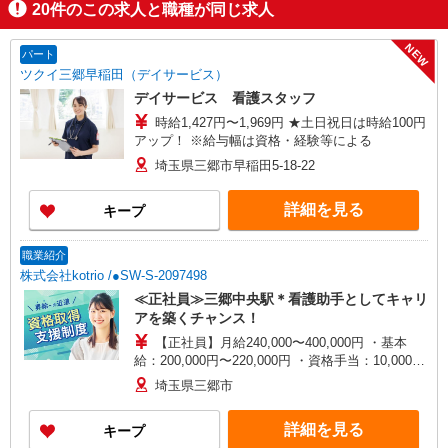
20
件のこの求人と職種が同じ求人
NEW
パート
ツクイ三郷早稲田（デイサービス）
デイサービス 看護スタッフ
時給1,427円〜1,969円 ★土日祝日は時給100円
アップ！ ※給与幅は資格・経験等による
埼玉県三郷市早稲田5-18-22
詳細を見る
キープ
職業紹介
株式会社kotrio /●SW-S-2097498
≪正社員≫三郷中央駅＊看護助手としてキャリ
アを築くチャンス！
【正社員】月給240,000〜400,000円 ・基本
給：200,000円〜220,000円 ・資格手当：10,000〜
30,000円 ・役職手当：10,000〜70,000円 ・処遇改
埼玉県三郷市
善手当：20,000〜60,000円（勤続年数、保有資格
により変動） ・固定残業手当：20,000円（10時
詳細を見る
キープ
間） ※固定残業時間を超過する場合には超過勤務