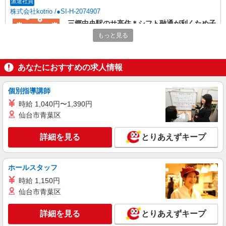
派遣社員
株式会社kotrio /●SI-H-2074907
三郷中央駅のサ高住＊シフト融通が利くため子
育て世代から大人気♪
もっと見る
時給2400円〜3000円 ＜日払い有/週払い有/交
通費全支給(ガソリン代含む)＞
あなたにおすすめの求人情報
三郷市
詳細を見る
キープ
個別指導講師
時給 1,040円〜1,390円
アルバイト
パート
派遣社員
仙台市青葉区
日研トータルソーシング株式会社 メディカルケア事業部/柏オフィス
【看護助手】
詳細を見る
とりあえずキープ
看護助手（ナースエイド）
時給1,280円 ★週払いOK（規定あり） ※給与
幅は経験・能力による
ホールスタッフ
埼玉県三郷市 【最寄駅】新三郷駅
時給 1,150円
仙台市青葉区
詳細を見る
キープ
詳細を見る
とりあえずキープ
派遣社員