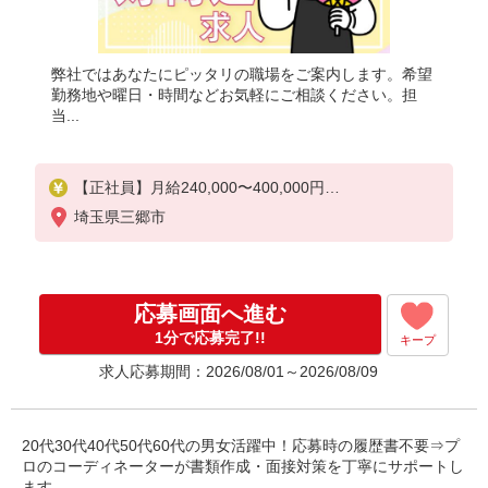
弊社ではあなたにピッタリの職場をご案内します。希望
勤務地や曜日・時間などお気軽にご相談ください。担
当...
【正社員】月給240,000〜400,000円
・基本給：200,000円〜220,000円
埼玉県三郷市
・資格手当：10,000〜30,000円
・役職手当：10,000〜70,000円
・処遇改善手当：20,000〜60,000円（勤続年数、保
有資格により変動）
応募画面へ進む
・固定残業手当：20,000円（10時間）
※固定残業時間を超過する場合には超過勤務手当と
1分で応募完了!!
キープ
して別途支給
求人応募期間：2026/08/01～2026/08/09
・夜勤手当：10,000円/1回（上記給与とは別に支給
）
下記資格をお持ちの方歓迎
20代30代40代50代60代の男女活躍中！応募時の履歴書不要⇒プ
・認知症介護基礎研修
ロのコーディネーターが書類作成・面接対策を丁寧にサポートし
・初任者研修
ます