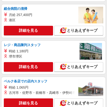
株式会社トラストグロース 新宿本社 第3営業部
総合病院の清掃
特別養護老人ホームでの看護師
月給 257,400円
時給：准看護師2000円/看護師2100円〜 ※資格
や経験などによる
港区
埼玉県三郷市
詳細を見る
とりあえずキープ
詳細を見る
キープ
レジ・商品陳列スタッフ
職業紹介
時給 1,180円
株式会社kotrio /●SW-S-2022438
堺市堺区
新三郷駅＊未経験スタート7割！病院のパート
看護助手/週3〜OK
詳細を見る
とりあえずキープ
時給1550円〜2312円 ＜交通費全支給(ガソリ
ン代含む)＞
三郷市
ベルク各店での店内スタッフ
時給 1,065円
詳細を見る
キープ
古河市・佐野市・前橋市・高崎市・伊勢崎市・太田市・館林市・
派遣社員
詳細を見る
とりあえずキープ
株式会社kotrio /●SI-H-2076266