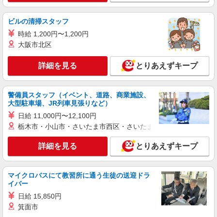
≪三郷中央駅≫16時帰宅もOK♪病院で補助だ
けのまったり作業
ビルの清掃スタッフ
時給1600円〜2250円 ＜日払い有/週払い有/交
時給 1,200円〜1,200円
通費全支給(ガソリン代含む)＞
大阪市北区
三郷市
詳細を見る
とりあえずキープ
詳細を見る
キープ
アルバイト
パート
派遣社員
警備員スタッフ（イベント、道路、商業施設、
日研トータルソーシング株式会社 メディカルケア事業部/柏オフィス
大型駐車場、JR列車見張りなど）
【看護助手】
日給 11,000円〜12,100円
看護助手（ナースエイド）
栃木市・小山市・さいたま市西区・さいたま市岩槻区・久喜市・
時給1,280円 ★週払いOK（規定あり） ※給与
幅は経験・能力による
詳細を見る
とりあえずキープ
埼玉県三郷市 【最寄駅】三郷駅
詳細を見る
キープ
マイクロバスにて教習所に通う生徒の送迎ドラ
イバー
日給 15,850円
派遣社員
株式会社kotrio /●SI-H-2076196
箕面市