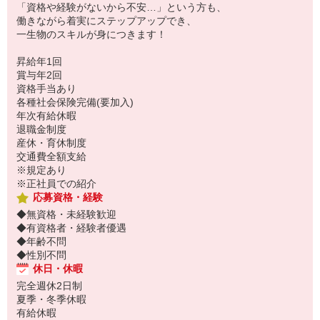
「資格や経験がないから不安…」という方も、
働きながら着実にステップアップでき、
一生物のスキルが身につきます！
昇給年1回
賞与年2回
資格手当あり
各種社会保険完備(要加入)
年次有給休暇
退職金制度
産休・育休制度
交通費全額支給
※規定あり
※正社員での紹介
応募資格・経験
◆無資格・未経験歓迎
◆有資格者・経験者優遇
◆年齢不問
◆性別不問
休日・休暇
完全週休2日制
夏季・冬季休暇
有給休暇