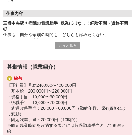
・実務者研修
・介護福祉士 など
仕事内容
三郷中央駅＊病院の看護助手│残業ほぼなし！経験不問・資格不問
◎
仕事も、自分や家族の時間も、どちらも諦めたくない。
そんなアナタを応援します！
もっと見る
【看護助手】として正社員で働きませんか？
「医療現場は忙しそう…」そんなイメージを変える働きやすさが特
徴の病院です。
助け合いの精神が根付いているので、シフトの相談もしやすい空気
募集情報（職業紹介）
感◎
オンとオフをしっかり切り替えて、笑顔で働ける環境を整えていま
給与
す。
【正社員】月給240,000〜400,000円
・基本給：200,000円〜220,000円
〜仕事内容〜
・資格手当：10,000〜30,000円
◆環境維持： 病室の清掃・シーツ交換
・役職手当：10,000〜70,000円
◆生活介助： 患者様の食事介助・入浴介助等
・処遇改善手当：20,000〜60,000円（勤続年数、保有資格によ
◆準備作業： 医療器具のセット、消毒作業
り変動）
◆管理業務： 備品の在庫管理・発注、搬送
・固定残業手当：20,000円（10時間）
など
※固定残業時間を超過する場合には超過勤務手当として別途支
給