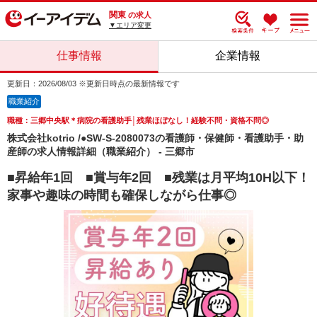
関東
の求人
▼エリア変更
仕事情報
企業情報
更新日：2026/08/03 ※更新日時点の最新情報です
職業紹介
職種：三郷中央駅＊病院の看護助手│残業ほぼなし！経験不問・資格不問◎
株式会社kotrio /●SW-S-2080073の看護師・保健師・看護助手・助
産師の求人情報詳細（職業紹介） - 三郷市
■昇給年1回 ■賞与年2回 ■残業は月平均10H以下！
家事や趣味の時間も確保しながら仕事◎