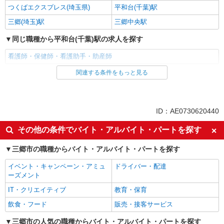
つくばエクスプレス(埼玉県)
平和台(千葉)駅
三郷(埼玉)駅
三郷中央駅
同じ職種から平和台(千葉)駅の求人を探す
看護師・保健師・看護助手・助産師
関連する条件をもっと見る
同じ雇用形態から平和台(千葉)駅の求人を探す
職業紹介
同じ特徴から平和台(千葉)駅の求人を探す
ID：AE0730620440
入社日応相談
未経験歓迎
その他の条件でバイト・アルバイト・パートを探す
経験者・有資格者歓迎
新卒・第二新卒歓迎
三郷市の職種からバイト・アルバイト・パートを探す
女性活躍中
主婦・主夫歓迎
イベント・キャンペーン・アミュ
ドライバー・配達
フリーター歓迎
学歴不問
ーズメント
ブランクOK
ミドル（40代～）活躍中
IT・クリエイティブ
教育・保育
エルダー（50代～）活躍中
シニア（60代～）活躍中
飲食・フード
販売・接客サービス
高収入・高額
ボーナス・賞与あり
三郷市の人気の職種からバイト・アルバイト・パートを探す