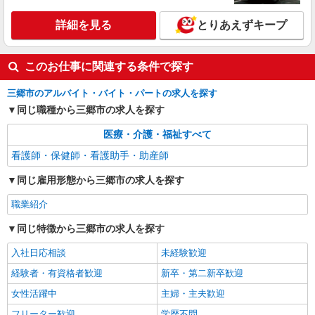
【正社員】月給240,000〜400,000円 ・基本
給：200,000円〜220,000円 ・資格手当：10,000〜
詳細を見る
とりあえずキープ
30,000円 ・役職手当：10,000〜70,000円 ・処遇改
埼玉県三郷市
善手当：20,000〜60,000円（勤続年数、保有資格
により変動） ・固定残業手当：20,000円（10時
このお仕事に関連する条件で探す
詳細を見る
キープ
間） ※固定残業時間を超過する場合には超過勤務
手当として別途支給 ・夜勤手当：10,000円/1回
三郷市のアルバイト・バイト・パートの求人を探す
（上記給与とは別に支給） 下記資格をお持ちの方
職業紹介
歓迎 ・認知症介護基礎研修 ・初任者研修 ・実務
同じ職種から三郷市の求人を探す
株式会社kotrio /●SW-S-2098580
者研修 ・介護福祉士 など
三郷中央駅◆病院の補助STAFF◆患者さん支
医療・介護・福祉すべて
援/消毒など≪経験不問≫
看護師・保健師・看護助手・助産師
【正社員】月給240,000〜400,000円 ・基本
給：200,000円〜220,000円 ・資格手当：10,000〜
同じ雇用形態から三郷市の求人を探す
30,000円 ・役職手当：10,000〜70,000円 ・処遇改
埼玉県三郷市
善手当：20,000〜60,000円（勤続年数、保有資格
職業紹介
により変動） ・固定残業手当：20,000円（10時
詳細を見る
キープ
間） ※固定残業時間を超過する場合には超過勤務
同じ特徴から三郷市の求人を探す
手当として別途支給 ・夜勤手当：10,000円/1回
（上記給与とは別に支給） 下記資格をお持ちの方
入社日応相談
未経験歓迎
歓迎 ・認知症介護基礎研修 ・初任者研修 ・実務
経験者・有資格者歓迎
新卒・第二新卒歓迎
者研修 ・介護福祉士 など
女性活躍中
主婦・主夫歓迎
フリーター歓迎
学歴不問