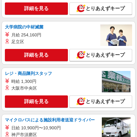
看護助手（ナースエイド）
詳細を見る
とりあえずキープ
時給1,280円 ★週払いOK（規定あり） ※給与
幅は経験・能力による
埼玉県三郷市 【最寄駅】新三郷駅
大学病院の中材滅菌
月給 254,160円
詳細を見る
キープ
足立区
派遣社員
詳細を見る
とりあえずキープ
株式会社トラストグロース 新宿本社 第3営業部
有料老人ホームでの夜専看護師
1夜勤：37400円〜39100円 ※資格や経験など
レジ・商品陳列スタッフ
による
時給 1,300円
埼玉県三郷市
大阪市中央区
詳細を見る
キープ
詳細を見る
とりあえずキープ
職業紹介
株式会社kotrio /●SW-S-2098124
マイクロバスによる施設利用者送迎ドライバー
看護師さんのサポート担当＊未経験OK！きれ
日給 10,900円〜10,900円
いな病院で介助など＊
神戸市須磨区