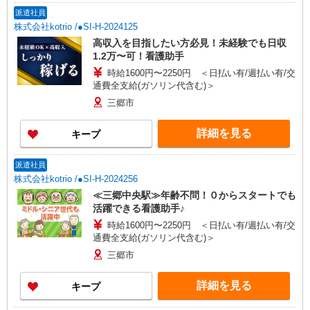
派遣社員
株式会社kotrio /●SI-H-2024125
高収入を目指したい方必見！未経験でも日収
1.2万〜可！看護助手
時給1600円〜2250円 ＜日払い有/週払い有/交
通費全支給(ガソリン代含む)＞
三郷市
詳細を見る
キープ
派遣社員
株式会社kotrio /●SI-H-2024256
≪三郷中央駅≫年齢不問！０からスタートでも
活躍できる看護助手♪
時給1600円〜2250円 ＜日払い有/週払い有/交
通費全支給(ガソリン代含む)＞
三郷市
詳細を見る
キープ