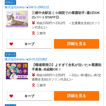
職業紹介
株式会社kotrio /●SW-S-2080122
三郷中央駅近く☆病院での看護助手♪週3日OK
のパートSTAFF◎
時給1550円〜2312円 ＜交通費全支給(ガソリ
ン代含む)＞
三郷市
詳細を見る
キープ
派遣社員
株式会社kotrio /●SI-H-2101962
【職場環境◎】よすぎて全私が泣いた≫看護助
手募集♪未経験OK！
時給1600円〜2250円 ＜日払い有/週払い有/交
通費全支給(ガソリン代含む)＞
三郷市
詳細を見る
キープ