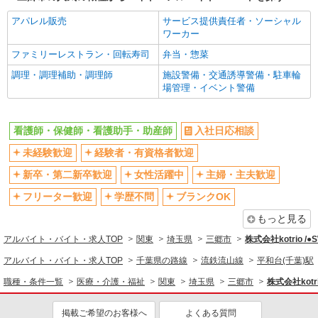
昇給あり
完全週休2日制
アパレル販売
サービス提供責任者・ソーシャル
フルタイム歓迎
禁煙・分煙
ワーカー
駅直結・駅チカ
車通勤OK
ファミリーレストラン・回転寿司
弁当・惣菜
バイク通勤OK
自転車通勤OK
調理・調理補助・調理師
施設警備・交通誘導警備・駐車輪
残業少なめ（月20h未満）
交通費支給
場管理・イベント警備
社会保険あり
産休・育休取得実績あり
退職金・財形貯蓄制度あり
各種手当（家族・役職・インセン
看護師・保健師・看護助手・助産師
入社日応相談
ティブなど）あり
未経験歓迎
経験者・有資格者歓迎
制服貸与
研修制度あり
新卒・第二新卒歓迎
女性活躍中
主婦・主夫歓迎
資格取得支援制度あり
フリーター歓迎
学歴不問
ブランクOK
同じ職種から求人を探す
もっと見る
医療・介護・福祉
アルバイト・バイト・求人TOP
関東
埼玉県
三郷市
株式会社kotrio /
看護師・保健師・看護助手・助産師
アルバイト・バイト・求人TOP
千葉県の路線
流鉄流山線
平和台(千葉)駅
同じ特徴から求人を探す
職種・条件一覧
医療・介護・福祉
関東
埼玉県
三郷市
株式会社kotr
未経験歓迎
ミドル（40代～）活躍中
掲載ご希望のお客様へ
よくある質問