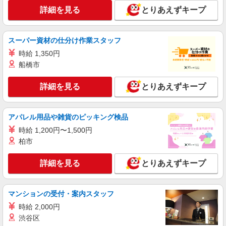
三郷中央駅＊看護助手(資格経験不問)募集♪食
詳細を見る
とりあえずキープ
事配膳などの補助業務
時給1600円〜2250円 ＜日払い有/週払い有/交
通費全支給(ガソリン代含む)＞
スーパー資材の仕分け作業スタッフ
三郷市
時給 1,350円
船橋市
詳細を見る
キープ
詳細を見る
とりあえずキープ
職業紹介
株式会社kotrio /●SW-S-2096673
定員で即終了！時給2400円〜★三郷中央駅＊
アパレル用品や雑貨のピッキング検品
高級老人ホームの看護師
時給 1,200円〜1,500円
時給2400円〜＜交通費全額支給(ガソリン代含
柏市
む)＞
埼玉県三郷市
詳細を見る
とりあえずキープ
詳細を見る
キープ
マンションの受付・案内スタッフ
アルバイト
パート
派遣社員
時給 2,000円
日研トータルソーシング株式会社 メディカルケア事業部/柏オフィス
渋谷区
【看護助手】