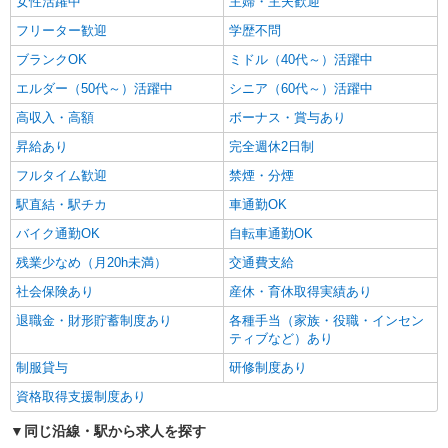
女性活躍中
主婦・主夫歓迎
職業紹介
株式会社kotrio /●SW-S-2078216
フリーター歓迎
学歴不問
看護師さんのサポート担当＊未経験OK！きれ
ブランクOK
ミドル（40代～）活躍中
いな病院で介助など＊
エルダー（50代～）活躍中
シニア（60代～）活躍中
時給1550円〜2312円 ＜交通費全支給(ガソリ
ン代含む)＞
高収入・高額
ボーナス・賞与あり
あきる野市
昇給あり
完全週休2日制
フルタイム歓迎
禁煙・分煙
詳細を見る
キープ
駅直結・駅チカ
車通勤OK
派遣社員
バイク通勤OK
自転車通勤OK
株式会社kotrio /●TC-H-1992977
残業少なめ（月20h未満）
交通費支給
秋川駅＊看護助手＊日払いOK！推し活の軍資
金も即ゲット◎
社会保険あり
産休・育休取得実績あり
時給1600円〜2250円 ＜日払い有/週払い有/交
退職金・財形貯蓄制度あり
各種手当（家族・役職・インセン
通費全支給(ガソリン代含む)＞
ティブなど）あり
あきる野市 ★車通勤OK
制服貸与
研修制度あり
資格取得支援制度あり
詳細を見る
キープ
同じ沿線・駅から求人を探す
職業紹介