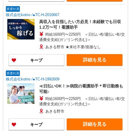
派遣社員
株式会社kotrio /●TC-H-2010667
高収入を目指したい方必見！未経験でも日収
1.2万〜可！看護助手
時給1600円〜2250円 ＜日払い有/週払い有/交
通費全支給(ガソリン代含む)＞
あきる野市 ★来社不要/面接なし
詳細を見る
キープ
派遣社員
株式会社kotrio /●TC-H-1992609
≪日払いOK！≫病院の看護助手＊即日勤務も
可能♪
時給1600円〜2250円 ＜日払い有/週払い有/交
通費全支給(ガソリン代含む)＞
あきる野市
詳細を見る
キープ