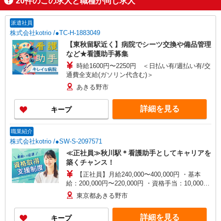
20
件のこの求人と職種が同じ求人
派遣社員
株式会社kotrio /●TC-H-1883049
【東秋留駅近く】病院でシーツ交換や備品管理
など★看護助手募集
時給1600円〜2250円 ＜日払い有/週払い有/交
通費全支給(ガソリン代含む)＞
あきる野市
詳細を見る
キープ
職業紹介
株式会社kotrio /●SW-S-2097571
≪正社員≫秋川駅＊看護助手としてキャリアを
築くチャンス！
【正社員】月給240,000〜400,000円 ・基本
給：200,000円〜220,000円 ・資格手当：10,000〜
30,000円 ・役職手当：10,000〜70,000円 ・処遇改
東京都あきる野市
善手当：20,000〜60,000円（勤続年数、保有資格
により変動） ・固定残業手当：20,000円（10時
詳細を見る
キープ
間） ※固定残業時間を超過する場合には超過勤務