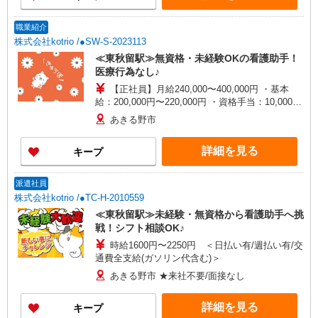
手当として別途支給 ・夜勤手当：10,000円/1回
（上記給与とは別に支給） 下記資格をお持ちの方
職業紹介
歓迎 ・認知症介護基礎研修 ・初任者研修 ・実務
株式会社kotrio /●SW-S-2023113
者研修 ・介護福祉士 など
≪東秋留駅≫無資格・未経験OKの看護助手！
医療行為なし♪
【正社員】月給240,000〜400,000円 ・基本
給：200,000円〜220,000円 ・資格手当：10,000〜
30,000円 ・役職手当：10,000〜70,000円 ・処遇改
あきる野市
善手当：20,000〜60,000円（勤続年数、保有資格
により変動） ・固定残業手当：20,000円（10時
詳細を見る
キープ
間） ※固定残業時間を超過する場合には超過勤務
手当として別途支給 ・夜勤手当：10,000円/1回
（上記給与とは別に支給） 下記資格をお持ちの方
派遣社員
歓迎 ・認知症介護基礎研修 ・初任者研修 ・実務
株式会社kotrio /●TC-H-2010559
者研修 ・介護福祉士 など
≪東秋留駅≫未経験・無資格から看護助手へ挑
戦！シフト相談OK♪
時給1600円〜2250円 ＜日払い有/週払い有/交
通費全支給(ガソリン代含む)＞
あきる野市 ★来社不要/面接なし
詳細を見る
キープ