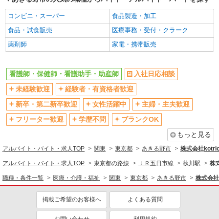
昇給あり
完全週休2日制
験不問・資格不問◎
コンビニ・スーパー
食品製造・加工
フルタイム歓迎
禁煙・分煙
時給1550円〜2312円 ＜交通費全支給(ガソリ
ン代含む)＞
食品・試食販売
医療事務・受付・クラーク
駅直結・駅チカ
車通勤OK
あきる野市
薬剤師
家電・携帯販売
バイク通勤OK
自転車通勤OK
残業少なめ（月20h未満）
交通費支給
詳細を見る
キープ
看護師・保健師・看護助手・助産師
入社日応相談
社会保険あり
産休・育休取得実績あり
派遣社員
未経験歓迎
経験者・有資格者歓迎
退職金・財形貯蓄制度あり
各種手当（家族・役職・インセン
株式会社kotrio /●TC-H-1896188
ティブなど）あり
新卒・第二新卒歓迎
女性活躍中
主婦・主夫歓迎
東秋留駅＊医療現場を支える看護助手＊嬉しい
制服貸与
研修制度あり
高時給◎研修あり
フリーター歓迎
学歴不問
ブランクOK
資格取得支援制度あり
時給1600円〜2250円 ＜日払い有/週払い有/交
もっと見る
通費全支給(ガソリン代含む)＞
同じ職種から求人を探す
アルバイト・バイト・求人TOP
関東
東京都
あきる野市
株式会社kotri
あきる野市
医療・介護・福祉
アルバイト・バイト・求人TOP
東京都の路線
ＪＲ五日市線
秋川駅
株式
詳細を見る
キープ
看護師・保健師・看護助手・助産師
職種・条件一覧
医療・介護・福祉
関東
東京都
あきる野市
株式会社k
同じ特徴から求人を探す
派遣社員
掲載ご希望のお客様へ
よくある質問
株式会社kotrio /●TC-H-2010666
未経験歓迎
ミドル（40代～）活躍中
高収入を目指したい方必見！未経験でも日収