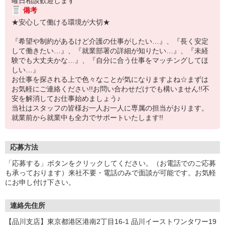
曜日相談歓迎します
備考
★安心して働ける環境が大切★
『希望や制約があるけど介護の仕事がしたい…』、『長く安定
して働きたい…』、『就業部署の詳細が知りたい…』、『未経
験でも大丈夫かな…』、『自分に合う仕事をマッチングしてほ
しい…』
お仕事を探される上で色々なことが気になりますよね☆まずは
お気軽にご連絡ください!!お問い合わせだけでも構いません!!不
安を解消してお仕事始めましょう♪
当社はスタッフの皆様お一人お一人に専属の担当がおります。
就業前から就業中も全力でサポートいたします!!
応募方法
「応募する」ボタンをクリックしてください。（お電話でのご応募
も承っております）来社不要・電話のみで面談が可能です。お気軽
にお申し付け下さい。
連絡先住所
【品川支店】東京都港区港南2丁目16-1 品川イーストワンタワー19