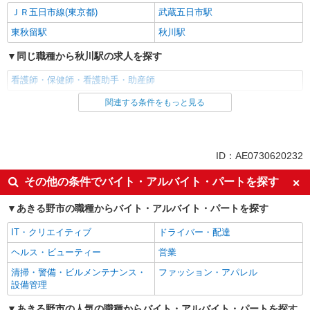
ＪＲ五日市線(東京都)
武蔵五日市駅
株式会社kotrio /●SW-S-2097405
秋川駅│チーム医療の一員。未経験でも力にな
東秋留駅
秋川駅
れる看護助手
同じ職種から秋川駅の求人を探す
【正社員】月給240,000〜400,000円 ・基本
給：200,000円〜220,000円 ・資格手当：10,000〜
看護師・保健師・看護助手・助産師
30,000円 ・役職手当：10,000〜70,000円 ・処遇改
東京都あきる野市
善手当：20,000〜60,000円（勤続年数、保有資格
関連する条件をもっと見る
同じ雇用形態から秋川駅の求人を探す
により変動） ・固定残業手当：20,000円（10時
詳細を見る
キープ
間） ※固定残業時間を超過する場合には超過勤務
職業紹介
手当として別途支給 ・夜勤手当：10,000円/1回
（上記給与とは別に支給） 下記資格をお持ちの方
同じ特徴から秋川駅の求人を探す
アルバイト
パート
職業紹介
ID：AE0730620232
歓迎 ・認知症介護基礎研修 ・初任者研修 ・実務
株式会社トラストグロース 新宿本社 第3営業部
者研修 ・介護福祉士 など
入社日応相談
未経験歓迎
その他の条件でバイト・アルバイト・パートを探す
介護老人保健施設での看護師
経験者・有資格者歓迎
新卒・第二新卒歓迎
時給：1800円 ※試用期間3ヶ月/条件変更なし
あきる野市の職種からバイト・アルバイト・パートを探す
女性活躍中
東京都あきる野市
主婦・主夫歓迎
IT・クリエイティブ
ドライバー・配達
フリーター歓迎
学歴不問
詳細を見る
キープ
ヘルス・ビューティー
営業
ブランクOK
ミドル（40代～）活躍中
清掃・警備・ビルメンテナンス・
ファッション・アパレル
エルダー（50代～）活躍中
シニア（60代～）活躍中
職業紹介
設備管理
株式会社kotrio /●SW-S-2022898
高収入・高額
ボーナス・賞与あり
あきる野市の人気の職種からバイト・アルバイト・パートを探す
秋川駅＊病院の看護助手│シフト相談OK！経