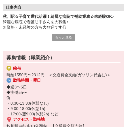
仕事内容
秋川駅☆子育て世代活躍！綺麗な病院で補助業務☆未経験OK♪
綺麗な病院で看護助手さんを大募集♪
無資格・未経験の方も大歓迎です◎
もっと見る
◆お仕事内容
・シーツ交換
・医療器具の洗浄
・食事の配膳下膳
募集情報（職業紹介）
・必要に応じた介助 など
給与
◆おすすめポイント
時給1550円〜2312円 ＜交通費全支給(ガソリン代含む)＞
・最短2週間で内定GET！
勤務時間・曜日
・残業ほぼ無し（月平均10ｈ以下）
・シフト柔軟でお休みも取りやすい
◆週3〜5日
◆実働5h〜
プライベートが大事にできるので、
例
子育て中のスタッフも多数在籍！
・8:30-13:30(休憩なし)
安定して長く働きたい方にピッタリです◎
・9:00-18:00(休憩1h)
・17:00-翌9:00(休憩2h) など
ぜひお気軽にご応募ください！
アクセス・勤務地
秋川駅⇒徒歩10分圏内 【交通費全額支給】