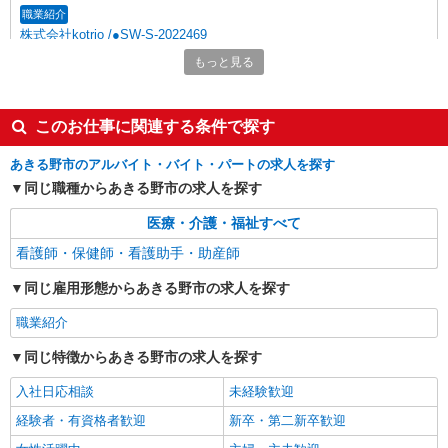
職業紹介
株式会社kotrio /●SW-S-2022469
秋川駅＊未経験スタート7割！病院のパート看
もっと見る
護助手/週3〜OK
時給1550円〜2312円 ＜交通費全支給(ガソリ
ン代含む)＞
このお仕事に関連する条件で探す
あきる野市
あきる野市のアルバイト・バイト・パートの求人を探す
同じ職種からあきる野市の求人を探す
詳細を見る
キープ
医療・介護・福祉すべて
派遣社員
看護師・保健師・看護助手・助産師
株式会社kotrio /●TC-H-2010756
≪東秋留駅≫年齢不問！０からスタートでも活
同じ雇用形態からあきる野市の求人を探す
躍できる看護助手♪
時給1600円〜2250円 ＜日払い有/週払い有/交
職業紹介
通費全支給(ガソリン代含む)＞
同じ特徴からあきる野市の求人を探す
あきる野市 ★来社不要/面接なし
入社日応相談
未経験歓迎
詳細を見る
キープ
経験者・有資格者歓迎
新卒・第二新卒歓迎