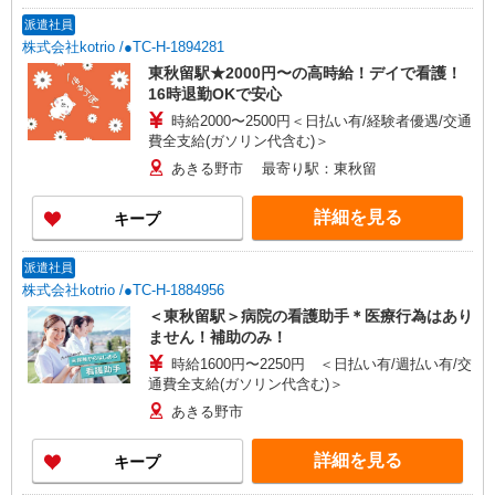
派遣社員
株式会社kotrio /●TC-H-1894281
東秋留駅★2000円〜の高時給！デイで看護！
16時退勤OKで安心
時給2000〜2500円＜日払い有/経験者優遇/交通
費全支給(ガソリン代含む)＞
あきる野市 最寄り駅：東秋留
詳細を見る
キープ
派遣社員
株式会社kotrio /●TC-H-1884956
＜東秋留駅＞病院の看護助手＊医療行為はあり
ません！補助のみ！
時給1600円〜2250円 ＜日払い有/週払い有/交
通費全支給(ガソリン代含む)＞
あきる野市
詳細を見る
キープ