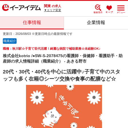
関東
の求人
▼エリア変更
仕事情報
企業情報
更新日：2026/08/03 ※更新日時点の最新情報です
職業紹介
職種：秋川駅☆子育て世代活躍！綺麗な病院で補助業務☆未経験OK♪
株式会社kotrio /●SW-S-2078475の看護師・保健師・看護助手・助
産師の求人情報詳細（職業紹介） - あきる野市
20代・30代・40代を中心に活躍中♪子育て中のスタ
ッフも多く在籍◎シーツ交換や食事の配膳など☆