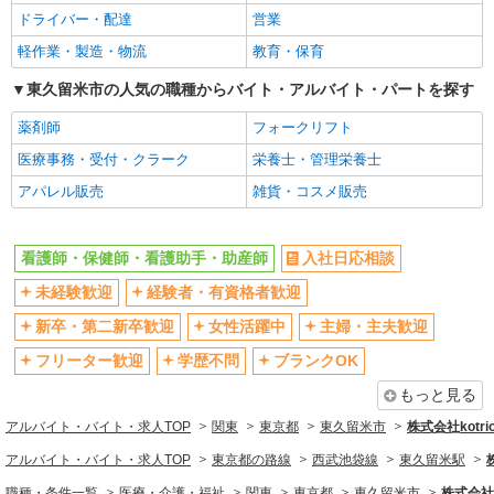
ブランクOK
ミドル（40代～）活躍中
ドライバー・配達
営業
エルダー（50代～）活躍中
シニア（60代～）活躍中
軽作業・製造・物流
教育・保育
高収入・高額
ボーナス・賞与あり
東久留米市の人気の職種からバイト・アルバイト・パートを探す
昇給あり
完全週休2日制
薬剤師
フォークリフト
フルタイム歓迎
禁煙・分煙
医療事務・受付・クラーク
栄養士・管理栄養士
駅直結・駅チカ
車通勤OK
アパレル販売
雑貨・コスメ販売
バイク通勤OK
自転車通勤OK
残業少なめ（月20h未満）
交通費支給
看護師・保健師・看護助手・助産師
入社日応相談
社会保険あり
産休・育休取得実績あり
未経験歓迎
経験者・有資格者歓迎
退職金・財形貯蓄制度あり
各種手当（家族・役職・インセン
ティブなど）あり
新卒・第二新卒歓迎
女性活躍中
主婦・主夫歓迎
制服貸与
研修制度あり
フリーター歓迎
学歴不問
ブランクOK
資格取得支援制度あり
もっと見る
同じ職種から求人を探す
アルバイト・バイト・求人TOP
関東
東京都
東久留米市
株式会社kotri
医療・介護・福祉
アルバイト・バイト・求人TOP
東京都の路線
西武池袋線
東久留米駅
看護師・保健師・看護助手・助産師
職種・条件一覧
医療・介護・福祉
関東
東京都
東久留米市
株式会社k