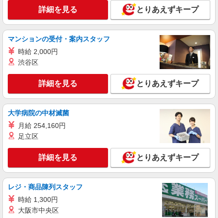
む)＞
詳細を見る
とりあえずキープ
東久留米市/駅チカで好アクセス★
マンションの受付・案内スタッフ
詳細を見る
キープ
時給 2,000円
職業紹介
渋谷区
株式会社kotrio /●SW-S-2023051
≪東久留米駅≫無資格・未経験OKの看護助
詳細を見る
とりあえずキープ
手！医療行為なし♪
【正社員】月給240,000〜400,000円 ・基本
大学病院の中材滅菌
給：200,000円〜220,000円 ・資格手当：10,000〜
30,000円 ・役職手当：10,000〜70,000円 ・処遇改
東久留米市/駅チカで好アクセス★
月給 254,160円
善手当：20,000〜60,000円（勤続年数、保有資格
足立区
により変動） ・固定残業手当：20,000円（10時
詳細を見る
キープ
間） ※固定残業時間を超過する場合には超過勤務
手当として別途支給 ・夜勤手当：10,000円/1回
詳細を見る
とりあえずキープ
（上記給与とは別に支給） 下記資格をお持ちの方
派遣社員
歓迎 ・認知症介護基礎研修 ・初任者研修 ・実務
株式会社kotrio /●TC-H-2010530
者研修 ・介護福祉士 など
レジ・商品陳列スタッフ
≪東久留米駅≫未経験・無資格から看護助手
へ！シフト相談OK♪
時給 1,300円
大阪市中央区
時給1600円〜2250円 ＜日払い有/週払い有/交