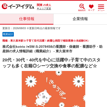
関東
の求人
▼エリア変更
仕事情報
企業情報
更新日：2026/08/03 ※更新日時点の最新情報です
職業紹介
職種：東久留米駅☆子育て世代活躍！綺麗な病院で補助業務☆未経験OK♪
株式会社kotrio /●SW-S-2078458の看護師・保健師・看護助手・助
産師の求人情報詳細（職業紹介） - 東久留米市
20代・30代・40代を中心に活躍中♪子育て中のスタ
ッフも多く在籍◎シーツ交換や食事の配膳など☆