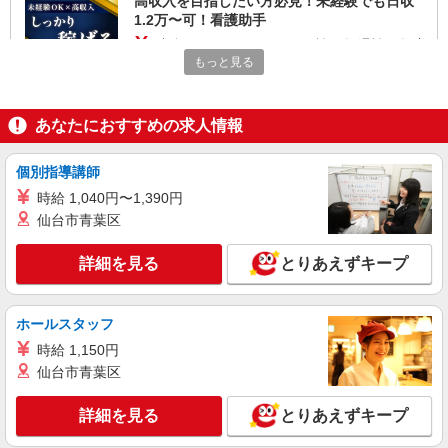
高収入を目指したい方必見！未経験でも日収
1.2万〜可！看護助手
時給1600円〜2250円 ＜日払い有/週払い有/交
通費全支給(ガソリン代含む)＞
もっと見る
東久留米市 交通費全額支給
あなたにおすすめの求人情報
詳細を見る
キープ
個別指導講師
正社員
小規模多機能型居宅介護 せらび東久留米/1380000153-026
時給 1,040円〜1,390円
仙台市青葉区
介護施設看護師（役職なし）
月給302,200円
詳細を見る
とりあえずキープ
東京都東久留米市上の原1-3-44 バス停「団地
入口」または「西友東久留米店前」下車後、徒歩2
分
ホールスタッフ
詳細を見る
キープ
時給 1,150円
仙台市青葉区
職業紹介
株式会社kotrio /●SW-S-2097351
詳細を見る
とりあえずキープ
東久留米駅│チーム医療の一員。未経験でも力
になれる看護助手