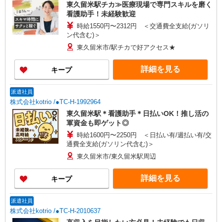
東久留米駅チカ≫医療現場で専門スキルを磨く
看護助手！未経験歓迎
時給1550円〜2312円 ＜交通費全支給(ガソリ
ン代含む)＞
東久留米市/駅チカで好アクセス★
詳細を見る
キープ
派遣社員
株式会社kotrio /●TC-H-1992964
東久留米駅＊看護助手＊日払いOK！推し活の
軍資金も即ゲット◎
時給1600円〜2250円 ＜日払い有/週払い有/交
通費全支給(ガソリン代含む)＞
東久留米市/東久留米駅周辺
詳細を見る
キープ
派遣社員
株式会社kotrio /●TC-H-2010637