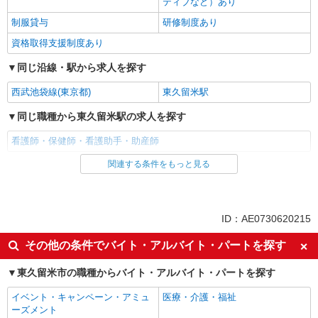
ティブなど）あり
制服貸与
研修制度あり
資格取得支援制度あり
同じ沿線・駅から求人を探す
西武池袋線(東京都)
東久留米駅
同じ職種から東久留米駅の求人を探す
看護師・保健師・看護助手・助産師
関連する条件をもっと見る
同じ雇用形態から東久留米駅の求人を探す
職業紹介
同じ特徴から東久留米駅の求人を探す
ID：AE0730620215
入社日応相談
未経験歓迎
その他の条件でバイト・アルバイト・パートを探す
経験者・有資格者歓迎
新卒・第二新卒歓迎
東久留米市の職種からバイト・アルバイト・パートを探す
女性活躍中
主婦・主夫歓迎
イベント・キャンペーン・アミュ
医療・介護・福祉
フリーター歓迎
学歴不問
ーズメント