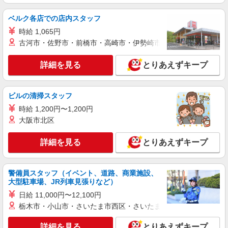
時給1600円〜2250円 ＜日払い有/週払い有/交
通費全支給(ガソリン代含む)＞
ベルク各店での店内スタッフ
東久留米市 交通費全額支給
時給 1,065円
古河市・佐野市・前橋市・高崎市・伊勢崎市・太田市・館林市・
詳細を見る
キープ
詳細を見る
とりあえずキープ
職業紹介
株式会社kotrio /●SW-S-2023265
【東久留米駅】看護助手募集(パート)＊柔軟性
ビルの清掃スタッフ
がある働き方♪
時給 1,200円〜1,200円
時給1550円〜2312円 ＜交通費全支給(ガソリ
大阪市北区
ン代含む)＞
東久留米市/駅チカで好アクセス★
詳細を見る
とりあえずキープ
詳細を見る
キープ
警備員スタッフ（イベント、道路、商業施設、
大型駐車場、JR列車見張りなど）
職業紹介
株式会社kotrio /●SW-S-2078167
日給 11,000円〜12,100円
栃木市・小山市・さいたま市西区・さいたま市岩槻区・久喜市・
ひばりケ丘＊高日収＊高齢者向け住宅の看護師
＊パート勤務
詳細を見る
とりあえずキープ