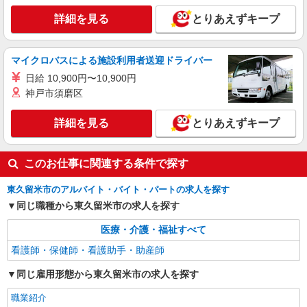
通費全支給(ガソリン代含む)＞
詳細を見る
とりあえずキープ
東久留米市 ★車通勤OK
詳細を見る
キープ
マイクロバスによる施設利用者送迎ドライバー
日給 10,900円〜10,900円
派遣社員
神戸市須磨区
株式会社kotrio /●TC-H-2010724
≪東久留米駅≫年齢不問！０からスタートで活
詳細を見る
とりあえずキープ
躍できる看護助手♪
時給1600円〜2250円 ＜日払い有/週払い有/交
通費全支給(ガソリン代含む)＞
このお仕事に関連する条件で探す
東久留米市 ★車通勤OK
東久留米市のアルバイト・バイト・パートの求人を探す
詳細を見る
キープ
同じ職種から東久留米市の求人を探す
医療・介護・福祉すべて
看護師・保健師・看護助手・助産師
同じ雇用形態から東久留米市の求人を探す
職業紹介