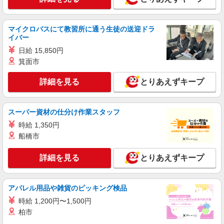
時給2400円〜＜交通費全額支給(ガソリン代含
む)＞
東久留米市＊交通費全額支給
マイクロバスにて教習所に通う生徒の送迎ドラ
イバー
詳細を見る
キープ
日給 15,850円
箕面市
職業紹介
株式会社kotrio /●SW-S-2097516
詳細を見る
とりあえずキープ
≪正社員≫東久留米駅＊看護助手としてキャリ
アを築くチャンス！
【正社員】月給240,000〜400,000円 ・基本
スーパー資材の仕分け作業スタッフ
給：200,000円〜220,000円 ・資格手当：10,000〜
時給 1,350円
30,000円 ・役職手当：10,000〜70,000円 ・処遇改
東京都東久留米市
船橋市
善手当：20,000〜60,000円（勤続年数、保有資格
により変動） ・固定残業手当：20,000円（10時
詳細を見る
キープ
間） ※固定残業時間を超過する場合には超過勤務
詳細を見る
とりあえずキープ
手当として別途支給 ・夜勤手当：10,000円/1回
（上記給与とは別に支給） 下記資格をお持ちの方
職業紹介
歓迎 ・認知症介護基礎研修 ・初任者研修 ・実務
株式会社kotrio /●SW-S-2078289
アパレル用品や雑貨のピッキング検品
者研修 ・介護福祉士 など
＼介護施設の看護師界隈でも大人気！／日勤の
時給 1,200円〜1,500円
みのデイサービス＊
柏市
時給2400円〜＜交通費全額支給(ガソリン代含