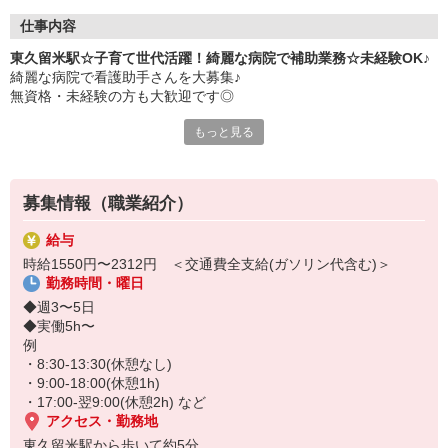
仕事内容
東久留米駅☆子育て世代活躍！綺麗な病院で補助業務☆未経験OK♪
綺麗な病院で看護助手さんを大募集♪
無資格・未経験の方も大歓迎です◎
もっと見る
◆お仕事内容
・シーツ交換
・医療器具の洗浄
・食事の配膳下膳
募集情報（職業紹介）
・必要に応じた介助 など
給与
◆おすすめポイント
時給1550円〜2312円 ＜交通費全支給(ガソリン代含む)＞
・最短2週間で内定GET！
勤務時間・曜日
・残業ほぼ無し（月平均10ｈ以下）
・シフト柔軟でお休みも取りやすい
◆週3〜5日
◆実働5h〜
プライベートが大事にできるので、
例
子育て中のスタッフも多数在籍！
・8:30-13:30(休憩なし)
安定して長く働きたい方にピッタリです◎
・9:00-18:00(休憩1h)
・17:00-翌9:00(休憩2h) など
ぜひお気軽にご応募ください！
アクセス・勤務地
東久留米駅から歩いて約5分