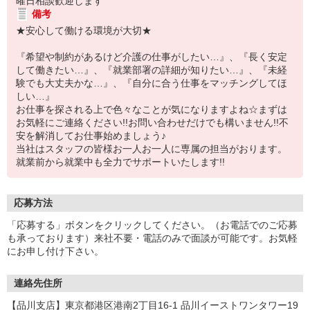
曜日相談歓迎します
備考
★安心して働ける環境が大切★
『希望や制約があるけど介護の仕事がしたい…』、『長く安定
して働きたい…』、『就業部署の詳細が知りたい…』、『未経
験でも大丈夫かな…』、『自分に合う仕事をマッチングしてほ
しい…』
お仕事を探される上で色々なことが気になりますよね☆まずは
お気軽にご連絡ください!!お問い合わせだけでも構いません!!不
安を解消してお仕事始めましょう♪
当社はスタッフの皆様お一人お一人に専属の担当がおります。
就業前から就業中も全力でサポートいたします!!
応募方法
「応募する」ボタンをクリックしてください。（お電話でのご応募
も承っております）来社不要・電話のみで面談が可能です。お気軽
にお申し付け下さい。
連絡先住所
【品川支店】東京都港区港南2丁目16-1 品川イーストワンタワー19