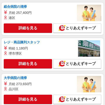
【正社員】月給240,000〜400,000円 ・基本
総合病院の清掃
給：200,000円〜220,000円 ・資格手当：10,000〜
月給 257,400円
30,000円 ・役職手当：10,000〜70,000円 ・処遇改
東京都東久留米市
善手当：20,000〜60,000円（勤続年数、保有資格
港区
により変動） ・固定残業手当：20,000円（10時
詳細を見る
キープ
間） ※固定残業時間を超過する場合には超過勤務
詳細を見る
とりあえずキープ
手当として別途支給 ・夜勤手当：10,000円/1回
（上記給与とは別に支給） 下記資格をお持ちの方
派遣社員
歓迎 ・認知症介護基礎研修 ・初任者研修 ・実務
株式会社kotrio /●TC-H-2010723
レジ・商品陳列スタッフ
者研修 ・介護福祉士 など
≪ひばりケ丘駅≫年齢不問！０からスタートで
時給 1,180円
活躍できる看護助手
堺市堺区
時給1600円〜2250円 ＜日払い有/週払い有/交
通費全支給(ガソリン代含む)＞
詳細を見る
とりあえずキープ
東久留米市 交通費全額支給
詳細を見る
キープ
大学病院の清掃
月給 273,650円
派遣社員
品川区
株式会社kotrio /●TC-H-1992994
ひばりケ丘駅＊看護助手＊日払いOK！推し活
詳細を見る
とりあえずキープ
の軍資金も即ゲット◎