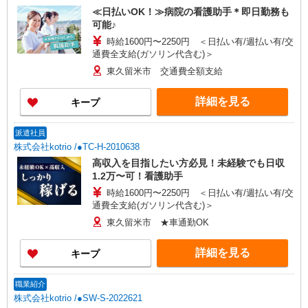
≪日払いOK！≫病院の看護助手＊即日勤務も
可能♪
時給1600円〜2250円 ＜日払い有/週払い有/交
通費全支給(ガソリン代含む)＞
東久留米市 交通費全額支給
詳細を見る
キープ
派遣社員
株式会社kotrio /●TC-H-2010638
高収入を目指したい方必見！未経験でも日収
1.2万〜可！看護助手
時給1600円〜2250円 ＜日払い有/週払い有/交
通費全支給(ガソリン代含む)＞
東久留米市 ★車通勤OK
詳細を見る
キープ
職業紹介
株式会社kotrio /●SW-S-2022621