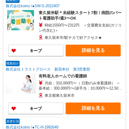
職業紹介
株式会社kotrio /●SW-S-2022407
東久留米駅＊未経験スタート7割！病院のパー
ト看護助手/週3〜OK
時給1550円〜2312円 ＜交通費全支給(ガソリ
ン代含む)＞
東久留米市/駅チカで好アクセス★
詳細を見る
キープ
職業紹介
株式会社トラストグロース 新宿本社 第3営業部
有料老人ホームでの看護師
月給：310,000円〜（ 日勤のみ准看護師） ＜
基本給：300,000円〜/諸手当：10,000円〜12,500
円＞ 月給340,000円〜（日勤のみ看護師） ＜基本
東京都東久留米市
給：330,000円〜/諸手当：10,000円〜12,500円＞
※それぞれ賞与なし・昇給年1回 ※資格や経験な
詳細を見る
キープ
どによる 【諸手当】 ・オンコール手当：2,000
円〜2,500円 ・調整手当：195,600円 ・通勤手
当：50,000円 ※実費支給
派遣社員
株式会社kotrio /●TC-H-1992640