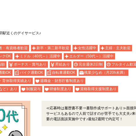
羽駅近くのデイサービス♪
者・有資格者歓迎
新卒・第二新卒歓迎
女性活躍中
主婦・主夫歓迎
ンクOK
ミドル（40代～）活躍中
エルダー（50代～）活躍中
高額
ボーナス・賞与あり
昇給あり
完全週休2日制
フルタイム歓
通勤OK
バイク通勤OK
自転車通勤OK
残業少なめ（月20h未満）
・育休取得実績あり
退職金・財形貯蓄制度あり
など）あり
制服貸与
研修制度あり
資格取得支援制度あり
≪応募時は履歴書不要⇒書類作成サポートあり≫面接
サービスもあるので人前で話すのが苦手でも大丈夫♪来
要の電話面談実施中です♪最短2週間で内定可！