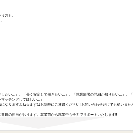
いう方も、
き、
がしたい…』、『長く安定して働きたい…』、『就業部署の詳細が知りたい…』、『
をマッチングしてほしい…』
になりますよね☆まずはお気軽にご連絡ください!!お問い合わせだけでも構いません
専属の担当がおります。就業前から就業中も全力でサポートいたします!!