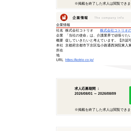
※掲載を終了した求人は閲覧できま
企業情報
社名
株式会社コトリオ
株式会社コトリオ
企業
「当社の使命」は、介護業界で頑張りた
概要
促していきたいと考えています。【許認可番号】
本社
京都府京都市下京区塩小路通西洞院東入東塩
所在
地
URL
https://kotrio.co.jp/
求人応募期間 ：
2026/08/01 ～ 2026/08/09
※掲載を終了した求人は閲覧できま