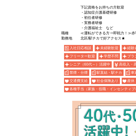
下記資格をお持ちの方歓迎
・認知症介護基礎研修
・初任者研修
・実務者研修
・介護福祉士 など
職種
≪運転ができる方⇒即戦力！≫赤
勤務地
北区/駅チカで好アクセス★
入社日応相談
未経験歓迎
経験
フリーター歓迎
学歴不問
ブラ
シニア（60代～）活躍中
高収入・
禁煙・分煙
駅直結・駅チカ
車
交通費支給
社会保険あり
産休
各種手当（家族・役職・インセンティブ