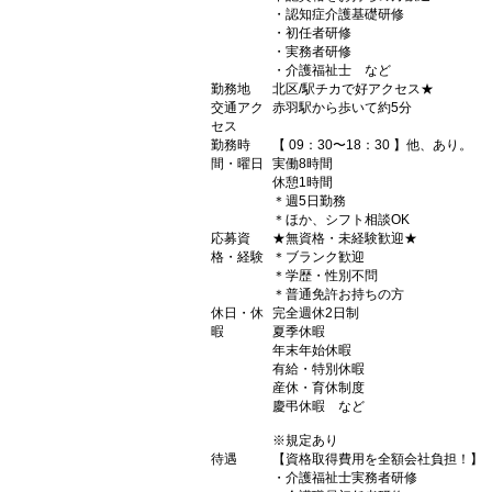
・認知症介護基礎研修
・初任者研修
・実務者研修
・介護福祉士 など
勤務地
北区/駅チカで好アクセス★
交通アク
赤羽駅から歩いて約5分
セス
勤務時
【 09：30〜18：30 】他、あり。
間・曜日
実働8時間
休憩1時間
＊週5日勤務
＊ほか、シフト相談OK
応募資
★無資格・未経験歓迎★
格・経験
＊ブランク歓迎
＊学歴・性別不問
＊普通免許お持ちの方
休日・休
完全週休2日制
暇
夏季休暇
年末年始休暇
有給・特別休暇
産休・育休制度
慶弔休暇 など
※規定あり
待遇
【資格取得費用を全額会社負担！】
・介護福祉士実務者研修