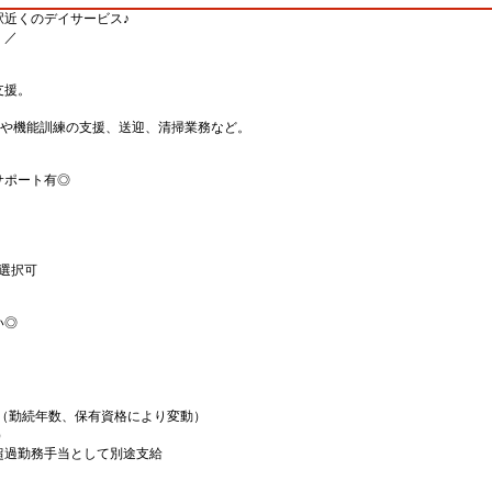
駅近くのデイサービス♪
！／
支援。
)や機能訓練の支援、送迎、清掃業務など。
サポート有◎
り選択可
い◎
00円（勤続年数、保有資格により変動）
）
超過勤務手当として別途支給