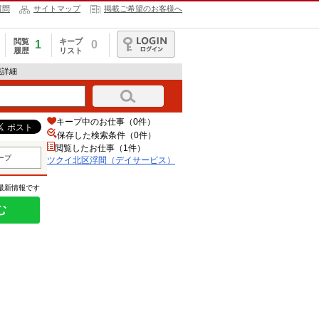
質問
サイトマップ
掲載ご希望のお客様へ
閲覧
キープ
1
0
履歴
リスト
ログイン
報詳細
キープ中のお仕事（0件）
保存した検索条件（
0
件）
閲覧したお仕事（1件）
ープ
ツクイ北区浮間（デイサービス）
の最新情報です
む