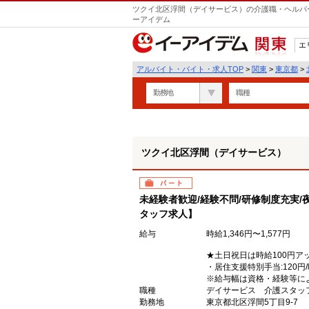
ツクイ北区浮間（デイサービス）の介護職・ヘルパー
ーアイデム
エ
関東
アルバイト・バイト・求人TOP
>
関東
>
東京都
>
勤務地
職種
ツクイ北区浮間（デイサービス）
パート
未経験者歓迎/経験不問/研修制度充実/
タッフ求人】
給与
時給1,346円〜1,577円
★土日祝日は時給100円ア
・居住支援特別手当:120円
※給与幅は資格・経験等に
職種
デイサービス 介護スタッ
勤務地
東京都北区浮間5丁目9-7