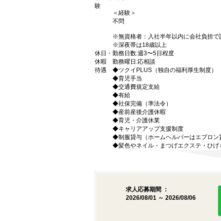
験
＜経験＞
不問
※無資格者：入社半年以内に会社負担で
※深夜帯は18歳以上
休日・
勤務日数:週3〜5日程度
休暇
勤務曜日:応相談
待遇
◆ツクイPLUS（独自の福利厚生制度）
◆育児手当
◆交通費規定支給
◆有給
◆社保完備（準法令）
◆産前産後介護休暇
◆育児・介護休業
◆キャリアアップ支援制度
◆制服貸与（ホームヘルパーはエプロン
◆髪色やネイル・まつげエクステ・ひげ
求人応募期間 ：
2026/08/01 ～ 2026/08/06