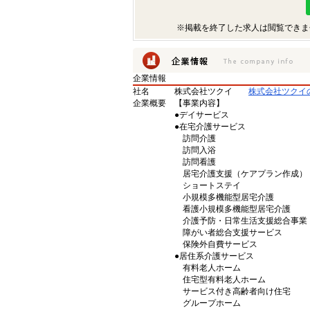
※掲載を終了した求人は閲覧できま
企業情報
社名
株式会社ツクイ
株式会社ツクイ
企業概要
【事業内容】
●デイサービス
●在宅介護サービス
訪問介護
訪問入浴
訪問看護
居宅介護支援（ケアプラン作成）
ショートステイ
小規模多機能型居宅介護
看護小規模多機能型居宅介護
介護予防・日常生活支援総合事業
障がい者総合支援サービス
保険外自費サービス
●居住系介護サービス
有料老人ホーム
住宅型有料老人ホーム
サービス付き高齢者向け住宅
グループホーム