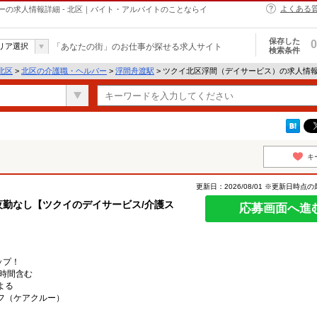
よくある
の求人情報詳細 - 北区｜バイト・アルバイトのことならイ
保存した
0
リア選択
「あなたの街」のお仕事が探せる求人サイト
検索条件
北区
>
北区の介護職・ヘルパー
>
浮間舟渡駅
> ツクイ北区浮間（デイサービス）の求人情
キ
更新日：2026/08/01 ※更新日時点
夜勤なし【ツクイのデイサービス/介護ス
応募画面へ進
ップ！
/時間含む
よる
フ（ケアクルー）