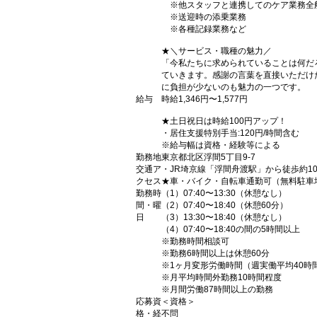
※他スタッフと連携してのケア業務全
※送迎時の添乗業務
※各種記録業務など
★＼サービス・職種の魅力／
「今私たちに求められていることは何だ
ていきます。感謝の言葉を直接いただけ
に負担が少ないのも魅力の一つです。
給与
時給1,346円〜1,577円
★土日祝日は時給100円アップ！
・居住支援特別手当:120円/時間含む
※給与幅は資格・経験等による
勤務地
東京都北区浮間5丁目9-7
交通ア
・JR埼京線「浮間舟渡駅」から徒歩約1
クセス
★車・バイク・自転車通勤可（無料駐車
勤務時
（1）07:40〜13:30（休憩なし）
間・曜
（2）07:40〜18:40（休憩60分）
日
（3）13:30〜18:40（休憩なし）
（4）07:40〜18:40の間の5時間以上
※勤務時間相談可
※勤務6時間以上は休憩60分
※1ヶ月変形労働時間（週実働平均40時
※月平均時間外勤務10時間程度
※月間労働87時間以上の勤務
応募資
＜資格＞
格・経
不問