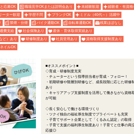
と応募OK
職場見学OKまたは説明会あり
未経験歓迎
経験者・有資格
リーター歓迎
学歴不問
ブランクOK
ミドル（40代～）活躍中
り
禁煙・分煙
バイク通勤OK
自転車通勤OK
残業ほぼなし
通費支給
社会保険あり
産休・育休取得実績あり
など）あり
研修制度あり
社員登用あり
資格取得支援制度あり
ネイルOK
■オススメポイント■
◇育成・研修制度充実
・チューターという指導担当者が育成・フォロー！
・初期研修や階層別研修など、成長段階に応じた研修
あり
・キャリアアップ支援制度を活用して働きながら資格
が可能
◇長く安心して働ける環境づくり
・ツクイ独自の福祉厚生制度でプライベートも充実
・子育てサポート企業として「くるみん認定」の取得
・子育て支援の福利厚生制度あり！子育てと仕事の両
応援◎