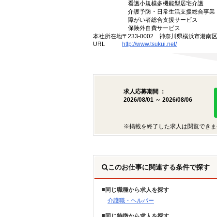
看護小規模多機能型居宅介護
介護予防・日常生活支援総合事業
障がい者総合支援サービス
保険外自費サービス
本社所在地
〒233-0002 神奈川県横浜市港南
URL
http://www.tsukui.net/
求人応募期間 ：
2026/08/01 ～ 2026/08/06
※掲載を終了した求人は閲覧できま
このお仕事に関連する条件で探す
同じ職種から求人を探す
介護職・ヘルパー
同じ特徴から求人を探す