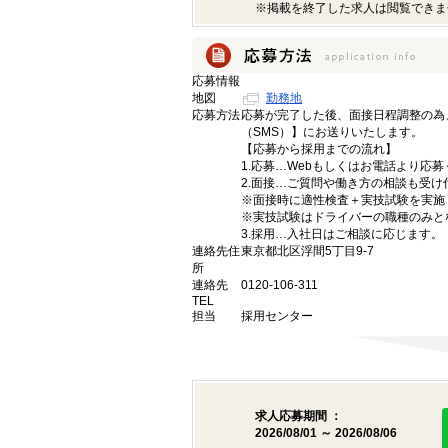
※掲載を終了した求人は閲覧できま
応募情報
地図
勤務地
応募方法
応募が完了した後、面接日程調整の為
（SMS）】にお送りいたします。
【応募から採用までの流れ】
1.応募…Webもしくはお電話より応
2.面接…ご質問や働き方の相談も受け
※面接時に適性検査＋実技試験を実施
※実技試験はドライバーの職種のみと
3.採用…入社日はご相談に応じます。
連絡先住
東京都北区浮間5丁目9-7
所
連絡先
0120-106-311
TEL
担当
採用センター
求人応募期間 ：
2026/08/01 ～ 2026/08/06