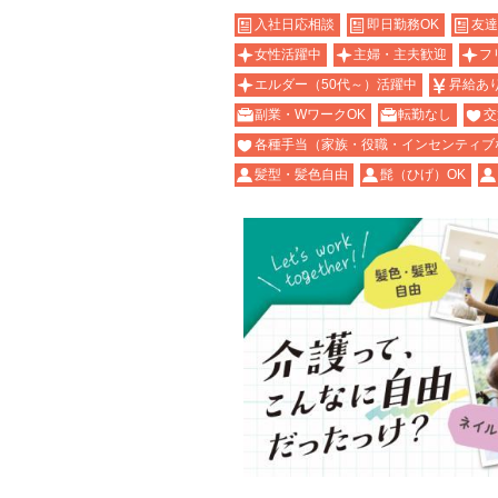
入社日応相談
即日勤務OK
友達
女性活躍中
主婦・主夫歓迎
フ
エルダー（50代～）活躍中
昇給あ
副業・WワークOK
転勤なし
交
各種手当（家族・役職・インセンティブ
髪型・髪色自由
髭（ひげ）OK