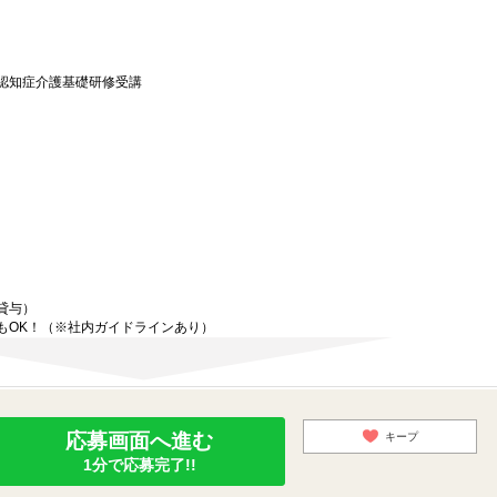
認知症介護基礎研修受講
貸与）
もOK！（※社内ガイドラインあり）
応募画面へ進む
キープ
1分で応募完了!!