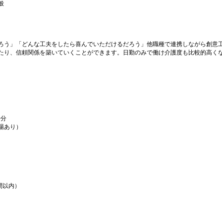
般
ろう」「どんな工夫をしたら喜んでいただけるだろう」他職種で連携しながら創意
たり、信頼関係を築いていくことができます。日勤のみで働け介護度も比較的高く
0分
場あり）
間以内）