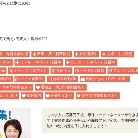
上記給与とは別に支給）
宅で働く♪高収入・賞与年2回
者・有資格者歓迎
新卒・第二新卒歓迎
女性活躍中
主婦・主夫歓迎
ンクOK
ミドル（40代～）活躍中
エルダー（50代～）活躍中
高額
ボーナス・賞与あり
昇給あり
完全週休2日制
フルタイム歓
通勤OK
バイク通勤OK
自転車通勤OK
残業少なめ（月20h未満）
・育休取得実績あり
退職金・財形貯蓄制度あり
など）あり
制服貸与
研修制度あり
資格取得支援制度あり
この求人に応募完了後、専任コーディネーターが付き
す！書類作成のお手伝いや面接アドバイス、面接同席
能♪一緒に内定を手に入れましょう＊