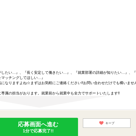
がしたい…』、『長く安定して働きたい…』、『就業部署の詳細が知りたい…』、『
をマッチングしてほしい…』
になりますよね☆まずはお気軽にご連絡ください!!お問い合わせだけでも構いません
専属の担当がおります。就業前から就業中も全力でサポートいたします!!
応募画面へ進む
キープ
1分で応募完了!!