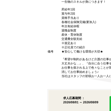
一生物のスキルが身につきます！
昇給年1回
賞与年2回
資格手当あり
各種社会保険完備(要加入)
年次有給休暇
退職金制度
産休・育休制度
交通費全額支給
※規定あり
※正社員での紹介
備考
★安心して働ける環境が大切★
『希望や制約があるけど介護の仕事
大丈夫かな…』、『自分に合う仕事
お仕事を探される上で色々なことが気
消してお仕事始めましょう♪
当社はスタッフの皆様お一人お一人に
求人応募期間 ：
2026/08/01 ～ 2026/08/09