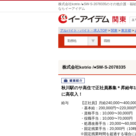
株式会社kotrio /●SW-S-2078335のその他
ならイーアイデム
エ
関東
アルバイト・バイト・求人TOP
>
関東
>
東京都
>
勤務地
職種
株式会社kotrio /●SW-S-2078335
職業紹介
秋川駅のサ高住で正社員募集＊昇給年1
に高収入！
給与
【正社員】月給240,000〜400,00
・基本給：200,000円〜220,000
・資格手当：10,000〜30,000円
・役職手当：10,000〜70,000円
・処遇改善手当：20,000〜60
・固定残業手当：20,000円（10
※固定残業時間を超過する場合に