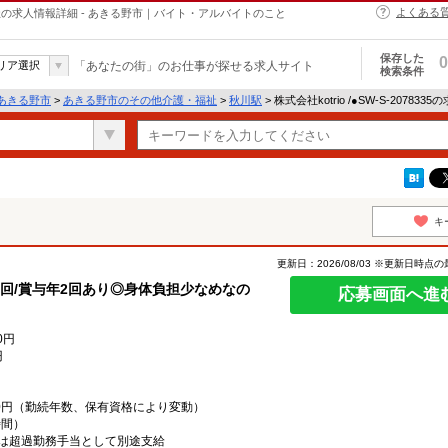
よくある
介護・福祉の求人情報詳細 - あきる野市｜バイト・アルバイトのこと
保存した
0
リア選択
「あなたの街」のお仕事が探せる求人サイト
検索条件
あきる野市
>
あきる野市のその他介護・福祉
>
秋川駅
> 株式会社kotrio /●SW-S-20783
キ
更新日：2026/08/03 ※更新日時点
回/賞与年2回あり◎身体負担少なめなの
応募画面へ進
0円
円
,000円（勤続年数、保有資格により変動）
時間）
は超過勤務手当として別途支給