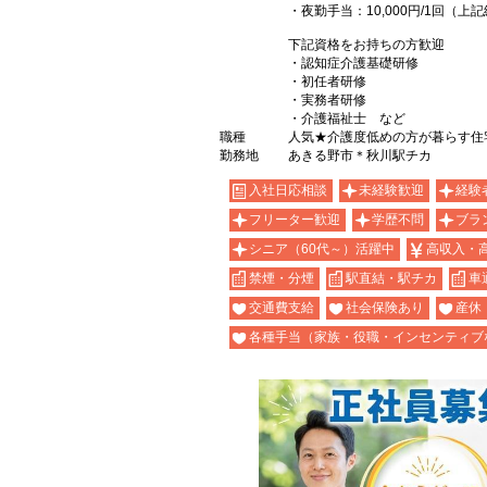
・夜勤手当：10,000円/1回（
下記資格をお持ちの方歓迎
・認知症介護基礎研修
・初任者研修
・実務者研修
・介護福祉士 など
職種
人気★介護度低めの方が暮らす住
勤務地
あきる野市＊秋川駅チカ
入社日応相談
未経験歓迎
経験
フリーター歓迎
学歴不問
ブラ
シニア（60代～）活躍中
高収入・
禁煙・分煙
駅直結・駅チカ
車
交通費支給
社会保険あり
産休
各種手当（家族・役職・インセンティブ