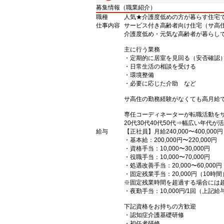
募集情報（職業紹介）
職種
人気★介護度低めの方が暮らす住宅で
仕事内容
サービス付き高齢者向け住宅（サ高
介護度低め・元気な高齢者が暮らし
主に行う業務
・定期的に居室を見回る（安否確認
・日常生活の相談を受ける
・環境整備
・必要に応じた介助 など
サ高住の勤務経験がなくても高月給
専任コーディネーターが転職活動を
20代30代40代50代⇒幅広い年代が活
給与
【正社員】月給240,000〜400,000円
・基本給：200,000円〜220,000円
・資格手当：10,000〜30,000円
・役職手当：10,000〜70,000円
・処遇改善手当：20,000〜60,0
・固定残業手当：20,000円（10時間
※固定残業時間を超過する場合には
・夜勤手当：10,000円/1回（上記
下記資格をお持ちの方歓迎
・認知症介護基礎研修
・初任者研修