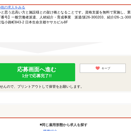
の他の求人をみる
いと思う志高い方と施設様との架け橋となることです。資格支援を無料で実施し、業
一般労働者派遣、人材紹介・育成事業 派遣/派26-300203、紹介/26-ユ-300
小路町843-2 日本生命京都ヤサカビル8F
応募画面へ進む
キープ
1分で応募完了!!
せんので、プリントアウトして保管をお願いします。
同じ雇用形態から求人を探す