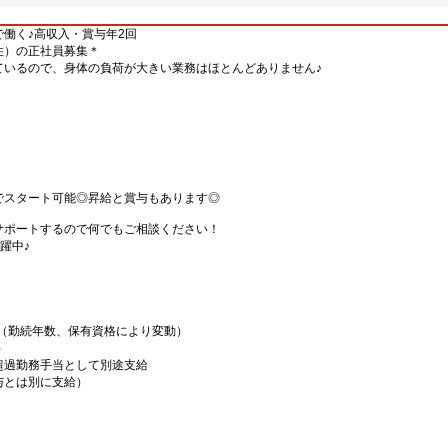
働く♪高収入・賞与年2回
住）の正社員募集＊
ているので、身体の負荷が大きい業務はほとんどありません♪
）
でスタート可能◎昇給と賞与もあります◎
サポートするので何でもご相談ください！
躍中♪
00円（勤続年数、保有資格により変動）
）
超過勤務手当として別途支給
給与とは別に支給）