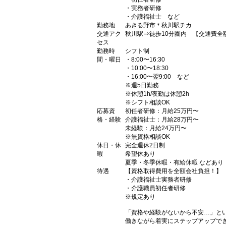
・実務者研修
・介護福祉士 など
勤務地
あきる野市＊秋川駅チカ
交通アク
秋川駅⇒徒歩10分圏内 【交通費全
セス
勤務時
シフト制
間・曜日
・8:00〜16:30
・10:00〜18:30
・16:00〜翌9:00 など
※週5日勤務
※休憩1h/夜勤は休憩2h
※シフト相談OK
応募資
初任者研修：月給25万円〜
格・経験
介護福祉士：月給28万円〜
未経験：月給24万円〜
※無資格相談OK
休日・休
完全週休2日制
暇
希望休あり
夏季・冬季休暇・有給休暇 などあり
待遇
【資格取得費用を全額会社負担！】
・介護福祉士実務者研修
・介護職員初任者研修
※規定あり
「資格や経験がないから不安…」と
働きながら着実にステップアップで