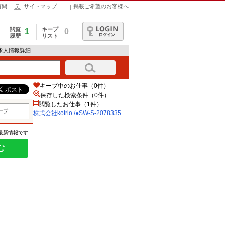
質問
サイトマップ
掲載ご希望のお客様へ
閲覧
キープ
1
0
履歴
リスト
ログイン
35の求人情報詳細
キープ中のお仕事（0件）
保存した検索条件（
0
件）
閲覧したお仕事（1件）
ープ
株式会社kotrio /●SW-S-2078335
の最新情報です
む