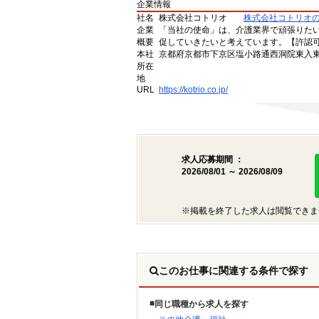
企業情報
社名
株式会社コトリオ
株式会社コトリオ
企業
「当社の使命」は、介護業界で頑張りた
概要
促していきたいと考えています。【許認可番号】
本社
京都府京都市下京区塩小路通西洞院東入東塩
所在
地
URL
https://kotrio.co.jp/
求人応募期間 ：
2026/08/01 ～ 2026/08/09
※掲載を終了した求人は閲覧できま
このお仕事に関連する条件で探す
同じ職種から求人を探す