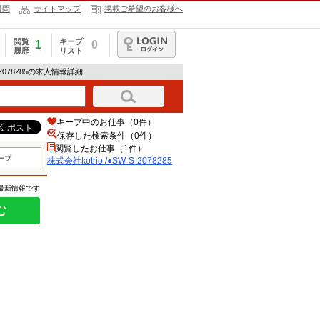
質問
サイトマップ
掲載ご希望のお客様へ
閲覧
キープ
1
0
履歴
リスト
ログイン
S-2078285の求人情報詳細
キープ中のお仕事（0件）
保存した検索条件（
0
件）
閲覧したお仕事（1件）
ープ
株式会社kotrio /●SW-S-2078285
の最新情報です
む