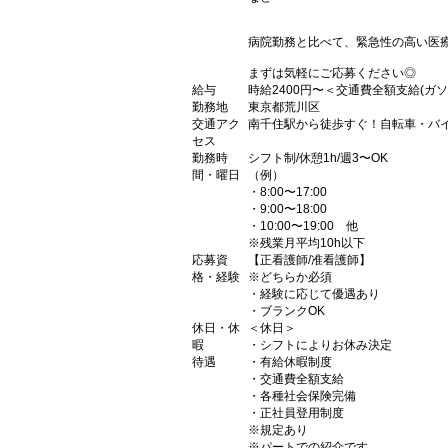
病院勤務と比べて、緊急性の高い医
まずは気軽にご応募ください◎
給与
時給2400円〜＜交通費全額支給(ガ
勤務地
東京都荒川区
交通アク
南千住駅から徒歩すぐ！自転車・バイ
セス
勤務時
シフト制/休憩1h/週3〜OK
間・曜日
（例）
・8:00〜17:00
・9:00〜18:00
・10:00〜19:00 他
※残業月平均10h以下
応募資
【正看護師/准看護師】
格・経験
※どちらか必須
・経験に応じて優遇あり
・ブランクOK
休日・休
＜休日＞
暇
・シフトによりお休み決定
待遇
・有給休暇制度
・交通費全額支給
・各種社会保険完備
・正社員登用制度
※規定あり
※パートでの紹介です