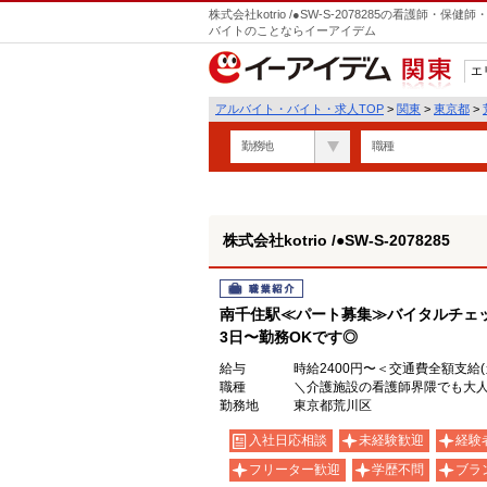
株式会社kotrio /●SW-S-2078285の看護師
バイトのことならイーアイデム
エ
関東
アルバイト・バイト・求人TOP
>
関東
>
東京都
>
勤務地
職種
株式会社kotrio /●SW-S-2078285
職業紹介
南千住駅≪パート募集≫バイタルチェ
3日〜勤務OKです◎
給与
時給2400円〜＜交通費全額支給
職種
＼介護施設の看護師界隈でも大
勤務地
東京都荒川区
入社日応相談
未経験歓迎
経験
フリーター歓迎
学歴不問
ブラ