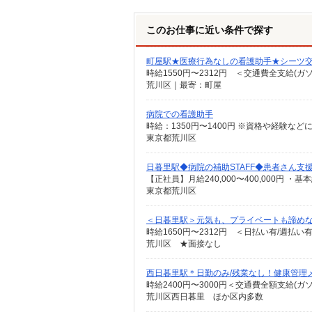
このお仕事に近い条件で探す
町屋駅★医療行為なしの看護助手★シーツ交
時給1550円〜2312円 ＜交通費全支給(ガ
荒川区｜最寄：町屋
病院での看護助手
時給：1350円〜1400円 ※資格や経験など
東京都荒川区
日暮里駅◆病院の補助STAFF◆患者さん支
東京都荒川区
＜日暮里駅＞元気も、プライベートも諦めな
時給1650円〜2312円 ＜日払い有/週払い
荒川区 ★面接なし
西日暮里駅＊日勤のみ/残業なし！健康管理
時給2400円〜3000円＜交通費全額支給(ガ
荒川区西日暮里 ほか区内多数