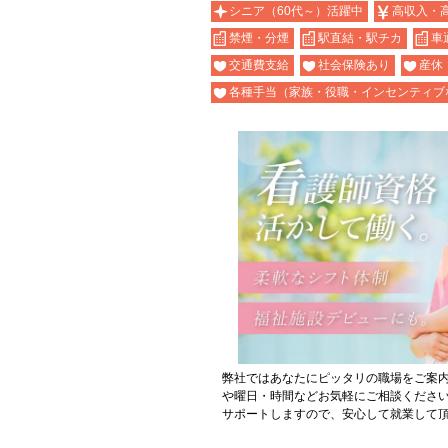
シニア（60代～）活躍中
高収入・
禁煙・分煙
駅直結・駅チカ
車
交通費支給
社会保険あり
産休
各種手当（家族・役職・インセンティブ
弊社ではあなたにピッタリの職場をご案
や曜日・時間などお気軽にご相談くださ
サポートしますので、安心して就業して