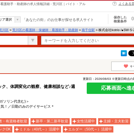
よくある
・保健師・看護助手・助産師の求人情報詳細 - 荒川区｜バイト・アル
保存した
0
リア選択
「あなたの街」のお仕事が探せる求人サイト
検索条件
荒川区
>
荒川区の看護師・保健師・看護助手・助産師
>
南千住駅
> 株式会社kotrio /●SW-
キ
更新日：2026/08/03 ※更新日時点
ック、体調変化の観察、健康相談など♪週
応募画面へ進
(ガソリン代含む)＞
人気！／日勤のみのデイサービス＊
者・有資格者歓迎
新卒・第二新卒歓迎
女性活躍中
主婦・主夫歓迎
ンクOK
ミドル（40代～）活躍中
エルダー（50代～）活躍中