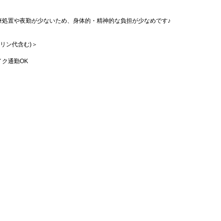
療処置や夜勤が少ないため、身体的・精神的な負担が少なめです♪
ソリン代含む)＞
ク通勤OK