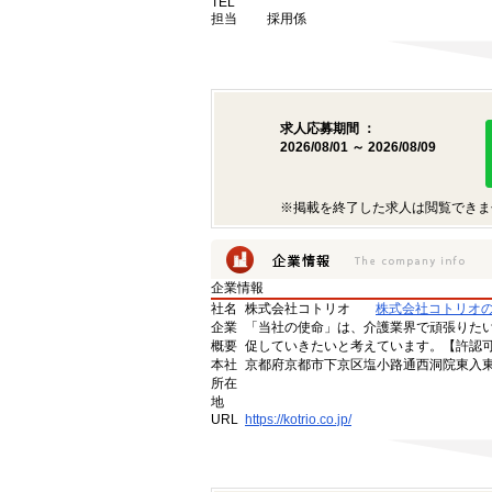
TEL
担当
採用係
求人応募期間 ：
2026/08/01 ～ 2026/08/09
※掲載を終了した求人は閲覧できま
企業情報
社名
株式会社コトリオ
株式会社コトリオ
企業
「当社の使命」は、介護業界で頑張りた
概要
促していきたいと考えています。【許認可番号】
本社
京都府京都市下京区塩小路通西洞院東入東塩
所在
地
URL
https://kotrio.co.jp/