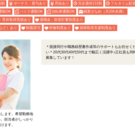
高額
ボーナス・賞与あり
昇給あり
完全週休2日制
フルタイム歓
通勤OK
バイク通勤OK
自転車通勤OK
残業少なめ（月20h未満）
・育休取得実績あり
退職金・財形貯蓄制度あり
など）あり
制服貸与
研修制度あり
資格取得支援制度あり
＊面接同行や職務経歴書作成等のサポートもお任せく
い＊20代30代40代50代まで幅広く活躍中♪正社員も同
募集しています！
内します。希望勤務地
い。担当者がしっかり
頂けます。