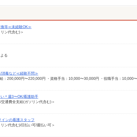
換等≪未経験OK≫
ソリン代含む)＞
による
援/消毒など≪経験不問≫
い＊週3〜OK/看護助手
有/交通費全支給(ガソリン代含む)＞
メインの看護スタッフ
ソリン代含む)/日払い可/週払い可＞