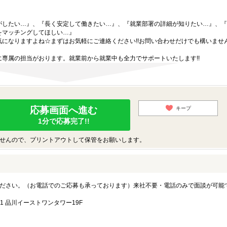
がしたい…』、『長く安定して働きたい…』、『就業部署の詳細が知りたい…』、『
をマッチングしてほしい…』
になりますよね☆まずはお気軽にご連絡ください!!お問い合わせだけでも構いません
専属の担当がおります。就業前から就業中も全力でサポートいたします!!
応募画面へ進む
キープ
1分で応募完了!!
せんので、プリントアウトして保管をお願いします。
ださい。（お電話でのご応募も承っております）来社不要・電話のみで面談が可能
1 品川イーストワンタワー19F