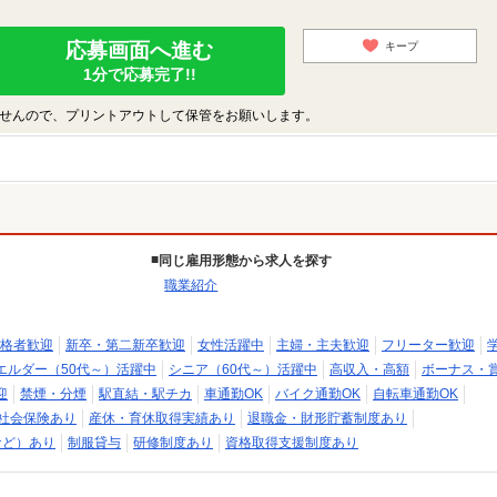
応募画面へ進む
キープ
1分で応募完了!!
せんので、プリントアウトして保管をお願いします。
同じ雇用形態から求人を探す
職業紹介
格者歓迎
新卒・第二新卒歓迎
女性活躍中
主婦・主夫歓迎
フリーター歓迎
エルダー（50代～）活躍中
シニア（60代～）活躍中
高収入・高額
ボーナス・
迎
禁煙・分煙
駅直結・駅チカ
車通勤OK
バイク通勤OK
自転車通勤OK
社会保険あり
産休・育休取得実績あり
退職金・財形貯蓄制度あり
など）あり
制服貸与
研修制度あり
資格取得支援制度あり