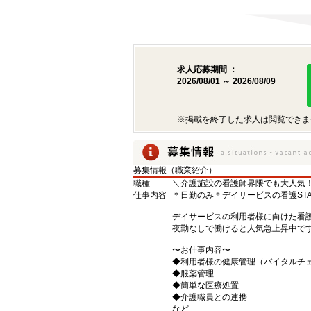
求人応募期間 ：
2026/08/01 ～ 2026/08/09
※掲載を終了した求人は閲覧できま
募集情報（職業紹介）
職種
＼介護施設の看護師界隈でも大人気
仕事内容
＊日勤のみ＊デイサービスの看護STA
デイサービスの利用者様に向けた看
夜勤なしで働けると人気急上昇中で
〜お仕事内容〜
◆利用者様の健康管理（バイタルチ
◆服薬管理
◆簡単な医療処置
◆介護職員との連携
など