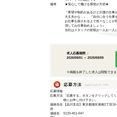
備考
★安心して働ける環境が大切★
『希望や制約があるけど介護の仕事
大丈夫かな…』、『自分に合う仕事
お仕事を探される上で色々なことが気
消してお仕事始めましょう♪
当社はスタッフの皆様お一人お一人に
求人応募期間 ：
2026/08/01 ～ 2026/08/09
※掲載を終了した求人は閲覧できま
応募情報
応募方法
「応募する」ボタンをクリックしてく
軽にお申し付け下さい。
連絡先住
【品川支店】東京都港区港南2丁目16-
所
連絡先
0120-451-047