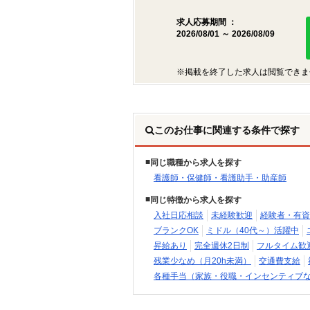
求人応募期間 ：
2026/08/01 ～ 2026/08/09
※掲載を終了した求人は閲覧できま
このお仕事に関連する条件で探す
同じ職種から求人を探す
看護師・保健師・看護助手・助産師
同じ特徴から求人を探す
入社日応相談
未経験歓迎
経験者・有資
ブランクOK
ミドル（40代～）活躍中
昇給あり
完全週休2日制
フルタイム歓
残業少なめ（月20h未満）
交通費支給
各種手当（家族・役職・インセンティブ