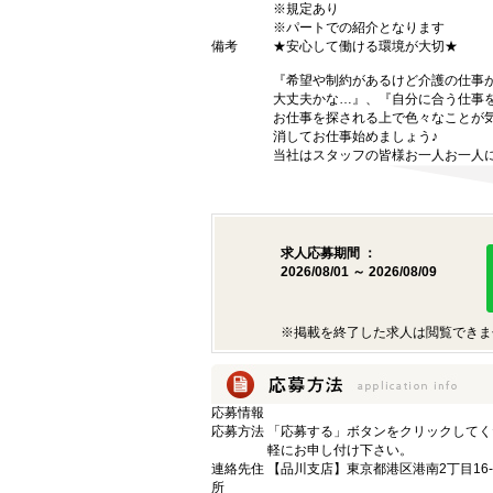
※規定あり
※パートでの紹介となります
備考
★安心して働ける環境が大切★
『希望や制約があるけど介護の仕事
大丈夫かな…』、『自分に合う仕事
お仕事を探される上で色々なことが気
消してお仕事始めましょう♪
当社はスタッフの皆様お一人お一人に
求人応募期間 ：
2026/08/01 ～ 2026/08/09
※掲載を終了した求人は閲覧できま
応募情報
応募方法
「応募する」ボタンをクリックしてく
軽にお申し付け下さい。
連絡先住
【品川支店】東京都港区港南2丁目16-
所