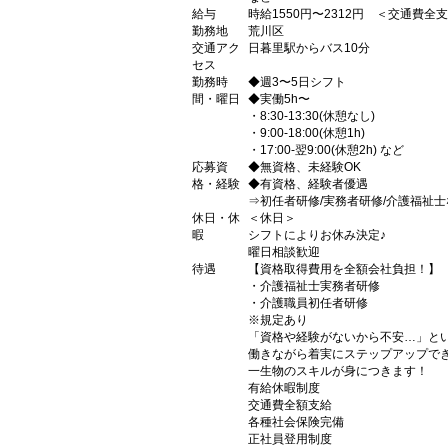
給与
時給1550円〜2312円 ＜交通費全
勤務地
荒川区
交通アク
日暮里駅からバス10分
セス
勤務時
◆週3〜5日シフト
間・曜日
◆実働5h〜
・8:30-13:30(休憩なし)
・9:00-18:00(休憩1h)
・17:00-翌9:00(休憩2h) など
応募資
◆無資格、未経験OK
格・経験
◆有資格、経験者優遇
⇒初任者研修/実務者研修/介護福祉士
休日・休
＜休日＞
暇
シフトによりお休み決定♪
曜日相談歓迎
待遇
【資格取得費用を全額会社負担！】
・介護福祉士実務者研修
・介護職員初任者研修
※規定あり
「資格や経験がないから不安…」と
働きながら着実にステップアップで
一生物のスキルが身につきます！
有給休暇制度
交通費全額支給
各種社会保険完備
正社員登用制度