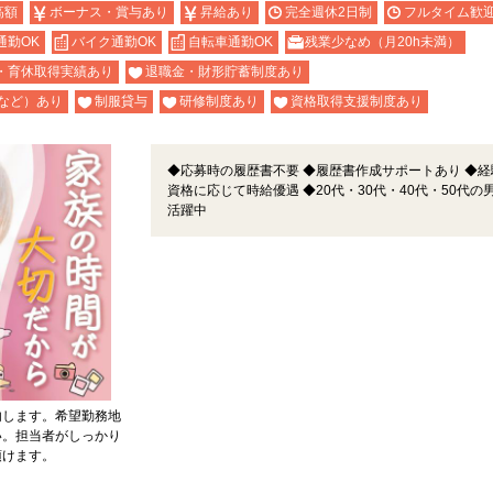
高額
ボーナス・賞与あり
昇給あり
完全週休2日制
フルタイム歓
通勤OK
バイク通勤OK
自転車通勤OK
残業少なめ（月20h未満）
・育休取得実績あり
退職金・財形貯蓄制度あり
など）あり
制服貸与
研修制度あり
資格取得支援制度あり
◆応募時の履歴書不要 ◆履歴書作成サポートあり ◆経
資格に応じて時給優遇 ◆20代・30代・40代・50代の
活躍中
内します。希望勤務地
い。担当者がしっかり
頂けます。