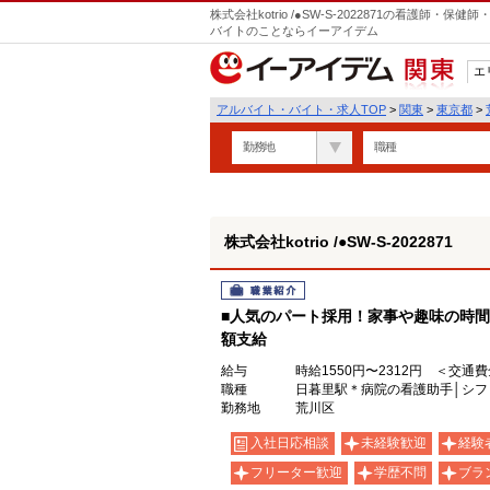
株式会社kotrio /●SW-S-2022871の看護師
バイトのことならイーアイデム
エ
関東
アルバイト・バイト・求人TOP
>
関東
>
東京都
>
勤務地
職種
株式会社kotrio /●SW-S-2022871
職業紹介
■人気のパート採用！家事や趣味の時間
額支給
給与
時給1550円〜2312円 ＜交通
職種
日暮里駅＊病院の看護助手│シフ
勤務地
荒川区
入社日応相談
未経験歓迎
経験
フリーター歓迎
学歴不問
ブラ