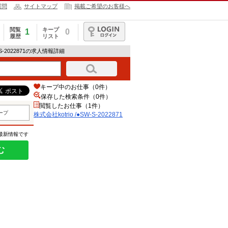
質問
サイトマップ
掲載ご希望のお客様へ
閲覧
キープ
1
0
履歴
リスト
ログイン
W-S-2022871の求人情報詳細
キープ中のお仕事（0件）
保存した検索条件（
0
件）
閲覧したお仕事（1件）
ープ
株式会社kotrio /●SW-S-2022871
の最新情報です
む