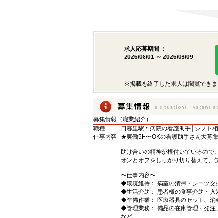
求人応募期間 ：
2026/08/01 ～ 2026/08/09
※掲載を終了した求人は閲覧できま
募集情報（職業紹介）
職種
日暮里駅＊病院の看護助手│シフト相
仕事内容
★実働5H〜OKの看護助手さん大募
助け合いの精神が根付いているので
オンとオフをしっかり切り替えて、
〜仕事内容〜
◆環境維持： 病室の清掃・シーツ交
◆生活介助： 患者様の食事介助・入
◆準備作業： 医療器具のセット、消
◆管理業務： 備品の在庫管理・発注
など