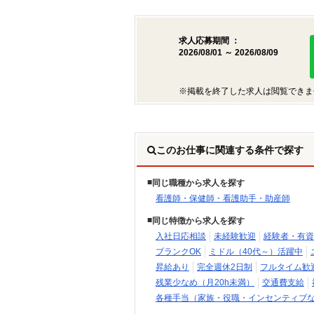
求人応募期間 ：
2026/08/01 ～ 2026/08/09
※掲載を終了した求人は閲覧できま
このお仕事に関連する条件で探す
同じ職種から求人を探す
看護師・保健師・看護助手・助産師
同じ特徴から求人を探す
入社日応相談
未経験歓迎
経験者・有資
ブランクOK
ミドル（40代～）活躍中
昇給あり
完全週休2日制
フルタイム歓
残業少なめ（月20h未満）
交通費支給
各種手当（家族・役職・インセンティブ