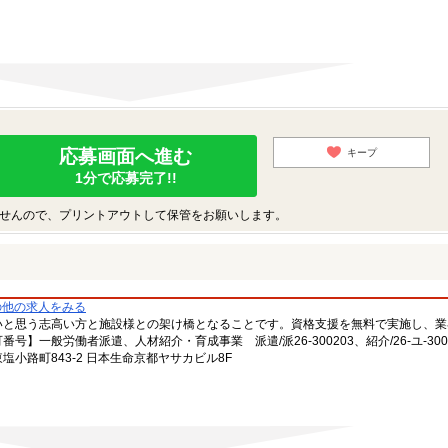
応募画面へ進む
キープ
1分で応募完了!!
せんので、プリントアウトして保管をお願いします。
の他の求人をみる
いと思う志高い方と施設様との架け橋となることです。資格支援を無料で実施し、業
一般労働者派遣、人材紹介・育成事業 派遣/派26-300203、紹介/26-ユ-300
小路町843-2 日本生命京都ヤサカビル8F