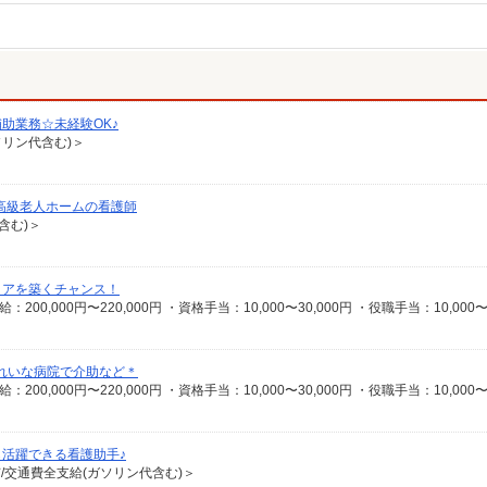
助業務☆未経験OK♪
ソリン代含む)＞
＊高級老人ホームの看護師
含む)＞
リアを築くチャンス！
れいな病院で介助など＊
活躍できる看護助手♪
有/交通費全支給(ガソリン代含む)＞