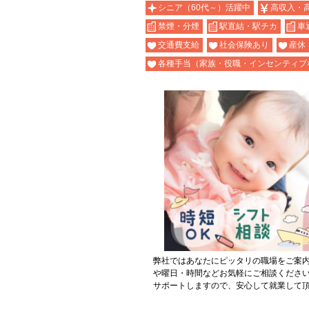
シニア（60代～）活躍中
高収入・
禁煙・分煙
駅直結・駅チカ
車
交通費支給
社会保険あり
産休
各種手当（家族・役職・インセンティブ
弊社ではあなたにピッタリの職場をご案
や曜日・時間などお気軽にご相談くださ
サポートしますので、安心して就業して