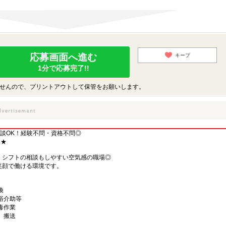
応募画面へ進む
キープ
1分で応募完了!!
せんので、プリントアウトして保管をお願いします。
談OK！経験不問・資格不問◎
集★
、シフトの相談もしやすい空気感の職場◎
笑顔で働ける環境です。
換
浴介助等
毒作業
、搬送