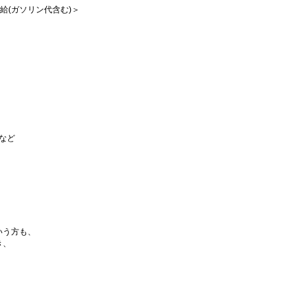
支給(ガソリン代含む)＞
など
いう方も、
き、