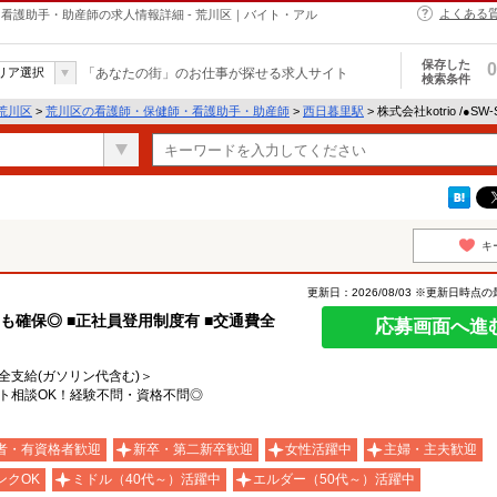
よくある
・保健師・看護助手・助産師の求人情報詳細 - 荒川区｜バイト・アル
保存した
0
リア選択
「あなたの街」のお仕事が探せる求人サイト
検索条件
荒川区
>
荒川区の看護師・保健師・看護助手・助産師
>
西日暮里駅
> 株式会社kotrio /●S
キ
更新日：2026/08/03 ※更新日時点
も確保◎ ■正社員登用制度有 ■交通費全
応募画面へ進
費全支給(ガソリン代含む)＞
ト相談OK！経験不問・資格不問◎
者・有資格者歓迎
新卒・第二新卒歓迎
女性活躍中
主婦・主夫歓迎
ンクOK
ミドル（40代～）活躍中
エルダー（50代～）活躍中