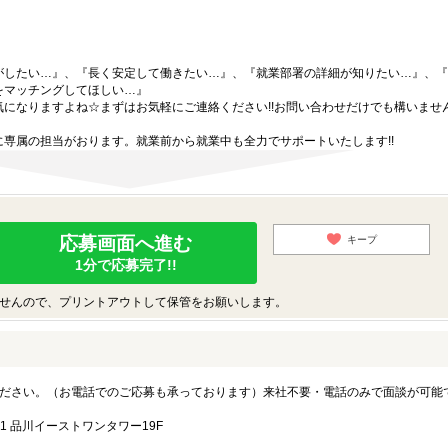
がしたい…』、『長く安定して働きたい…』、『就業部署の詳細が知りたい…』、『
をマッチングしてほしい…』
になりますよね☆まずはお気軽にご連絡ください!!お問い合わせだけでも構いません
専属の担当がおります。就業前から就業中も全力でサポートいたします!!
応募画面へ進む
キープ
1分で応募完了!!
せんので、プリントアウトして保管をお願いします。
ださい。（お電話でのご応募も承っております）来社不要・電話のみで面談が可能
1 品川イーストワンタワー19F