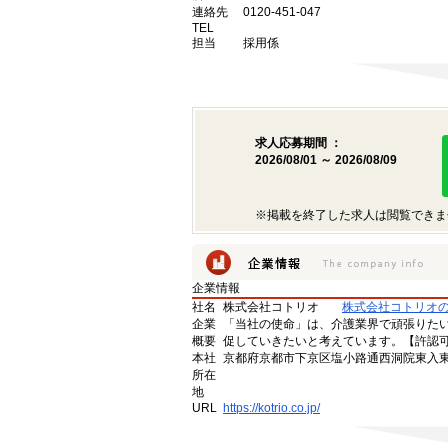
連絡先
0120-451-047
TEL
担当
採用係
求人応募期間 ：
2026/08/01 ～ 2026/08/09
※掲載を終了した求人は閲覧できま
企業情報
社名
株式会社コトリオ
株式会社コトリオ
企業
「当社の使命」は、介護業界で頑張りた
概要
促していきたいと考えています。【許認可番号】
本社
京都府京都市下京区塩小路通西洞院東入東塩
所在
地
URL
https://kotrio.co.jp/