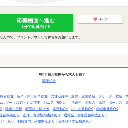
応募画面へ進む
キープ
1分で応募完了!!
せんので、プリントアウトして保管をお願いします。
同じ雇用形態から求人を探す
職業紹介
格者歓迎
新卒・第二新卒歓迎
女性活躍中
主婦・主夫歓迎
フリーター歓迎
エルダー（50代～）活躍中
シニア（60代～）活躍中
高収入・高額
ボーナス・
迎
禁煙・分煙
駅直結・駅チカ
車通勤OK
バイク通勤OK
自転車通勤OK
社会保険あり
産休・育休取得実績あり
退職金・財形貯蓄制度あり
など）あり
制服貸与
研修制度あり
資格取得支援制度あり