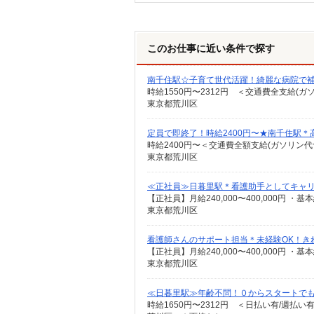
このお仕事に近い条件で探す
南千住駅☆子育て世代活躍！綺麗な病院で補
時給1550円〜2312円 ＜交通費全支給(ガ
東京都荒川区
定員で即終了！時給2400円〜★南千住駅
時給2400円〜＜交通費全額支給(ガソリン代
東京都荒川区
≪正社員≫日暮里駅＊看護助手としてキャ
東京都荒川区
看護師さんのサポート担当＊未経験OK！き
東京都荒川区
≪日暮里駅≫年齢不問！０からスタートでも
時給1650円〜2312円 ＜日払い有/週払い