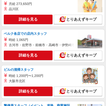
月給 273,650円
品川区
詳細を見る
キープ
詳細を見る
とりあえずキープ
職業紹介
株式会社kotrio /●SW-S-2022193
＜東久留米駅＞デイサービスのパート募集≪週
ベルク各店での店内スタッフ
3勤務≫≪夕方退社≫
時給 1,065円
時給1550円〜2312円 ＜交通費全支給(ガソリ
古河市・佐野市・前橋市・高崎市・伊勢崎市・太田市・館林市・
ン代含む)＞
東久留米市/駅チカで好アクセス★
詳細を見る
とりあえずキープ
詳細を見る
キープ
ビルの清掃スタッフ
アルバイト
パート
時給 1,200円〜1,200円
小規模多機能型居宅介護 せらび東久留米/1380000153-018
大阪市北区
介護職員（ヘルパー）（介護助手）
時給1,300円
詳細を見る
とりあえずキープ
東京都東久留米市上の原1-3-44 バス停「団地
入口」または「西友東久留米店前」下車後、徒歩2
分
警備員スタッフ（イベント、道路、商業施設、