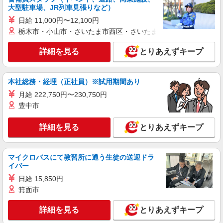
大型駐車場、JR列車見張りなど）
詳細を見る
キープ
日給 11,000円〜12,100円
栃木市・小山市・さいたま市西区・さいたま市岩槻区・久喜市・
派遣社員
株式会社トラストグロース 新宿本社 第3営業部
詳細を見る
とりあえずキープ
ショートステイでの介護士
時給：初任者研修1300〜1400円/実務者研修
1400〜1450円/介護福祉士1450〜1550円 ※資格や
本社総務・経理（正社員）※試用期間あり
経験による
東京都東久留米市
月給 222,750円〜230,750円
豊中市
詳細を見る
キープ
詳細を見る
とりあえずキープ
職業紹介
株式会社kotrio /●SW-S-2021979
≪東久留米駅≫定着率高い人気のデイサービス
マイクロバスにて教習所に通う生徒の送迎ドラ
スタッフ★残業少なめ
イバー
【正社員】月給240,000〜400,000円 ・基本
日給 15,850円
給：200,000円〜220,000円 ・資格手当：10,000〜
箕面市
30,000円 ・役職手当：10,000〜70,000円 ・処遇改
東久留米市/駅チカで好アクセス★
善手当：20,000〜60,000円（勤続年数、保有資格
詳細を見る
とりあえずキープ
により変動） ・固定残業手当：20,000円（10時
詳細を見る
キープ
間） ※固定残業時間を超過する場合には超過勤務