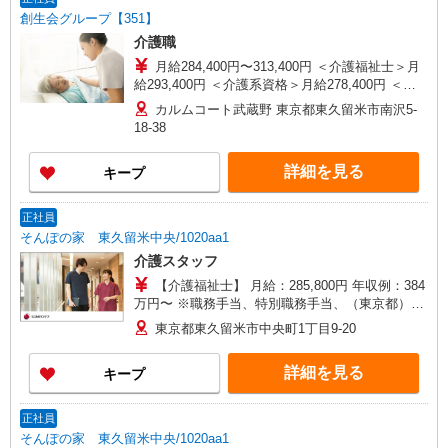
創生会グループ【351】
介護職
月給284,400円〜313,400円 ＜介護福祉士＞月
給293,400円 ＜介護系資格＞月給278,400円 ＜無
資格＞月給264,400円 ※月給額は夜勤手当5回分
カルムコート武蔵野 東京都東久留米市南沢5-
（40,000円）を含みます。 ※超過分は別途支給 ※
18-38
夜勤手当 8,000円／回 ◆ベースアップ等支援加算
（4,400円／月）を含む ※変動あり ※介護職以外
詳細を見る
キープ
へ職種変更の場合は、対象外となります。
正社員
そんぽの家 東久留米中央/1020aa1
介護スタッフ
【介護福祉士】 月給：285,800円 年収例：384
万円〜 ※職務手当、特別職務手当、（東京都）居
住支援特別手当、働きがい向上手当、日祝手当
東京都東久留米市中央町1丁目9-20
（月平均2回分）、夜勤手当（月平均5回分）等、
毎月平均的に支払われる手当を含みます。 ※夜勤
詳細を見る
キープ
は時間数によって手当が異なります。 ※居住支援
特別手当は勤続5年目までの方はさらに1万円支給
（再入社は除く） ◎賞与：基本給2.08ヶ月分/年支
正社員
給 ◎残業時は別途時間外手当支給（超過1分〜）
そんぽの家 東久留米中央/1020aa1