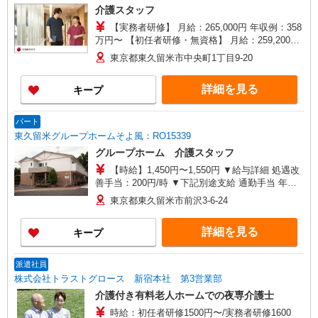
介護スタッフ
【実務者研修】 月給：265,000円 年収例：358
万円〜 【初任者研修・無資格】 月給：259,200円
年収例：350万円〜 ※職務手当、（東京都）居住
東京都東久留米市中央町1丁目9-20
支援特別手当、働きがい向上手当、日祝手当（月
平均2回分）、夜勤手当（月平均5回分）等、毎月
詳細を見る
キープ
平均的に支払われる手当を含みます。 ※夜勤は時
間数によって手当が異なります。 ※居住支援特別
手当は勤続5年目までの方はさらに1万円支給（再
パート
入社は除く） ◎賞与：基本給2.08ヶ月分/年支給
東久留米グループホームそよ風：RO15339
◎残業時は別途時間外手当支給（超過1分〜）
グループホーム 介護スタッフ
【時給】1,450円〜1,550円 ▼給与詳細 処遇改
善手当：200円/時 ▼下記別途支給 通勤手当 年末
年始手当：380円/時 寸志あり：年2回（6月・12
東京都東久留米市前沢3-6-24
月） ※業績による ※処遇改善手当は試用期間中(3
ヶ月)は支給なし
詳細を見る
キープ
派遣社員
株式会社トラストグロース 新宿本社 第3営業部
介護付き有料老人ホームでの夜専介護士
時給：初任者研修1500円〜/実務者研修1600