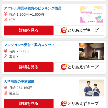
手当として別途支給 下記資格をお持ちの方歓迎 ・
認知症介護基礎研修 ・初任者研修 ・実務者研修
アパレル用品や雑貨のピッキング検品
派遣社員
・介護福祉士 など
株式会社kotrio /●TC-H-1974592
時給 1,200円〜1,500円
ひばりケ丘駅｜日払いOK！日収1.2万円超え×
柏市
サ高住スタッフ！
時給1600円〜2250円 ＜日払い有/週払い有/交
詳細を見る
とりあえずキープ
通費全支給(ガソリン代含む)＞
東久留米市 交通費全額支給
マンションの受付・案内スタッフ
詳細を見る
キープ
時給 2,000円
渋谷区
派遣社員
株式会社kotrio /●TC-H-1992743
詳細を見る
とりあえずキープ
ひばりケ丘｜サ高住STAFF＊落ち着いた雰囲
気でゆったりお仕事♪
大学病院の中材滅菌
時給1600円〜2250円 ＜日払い有/週払い有/交
通費全支給(ガソリン代含む)＞
月給 254,160円
足立区
東久留米市 交通費全額支給
詳細を見る
とりあえずキープ
詳細を見る
キープ