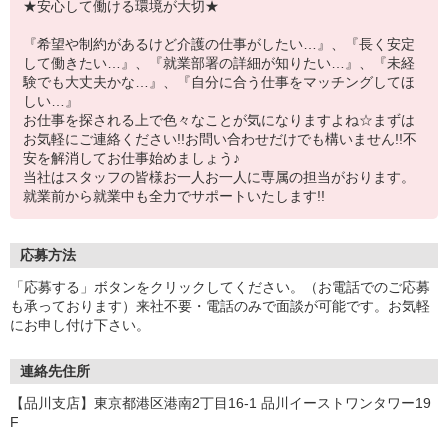
★安心して働ける環境が大切★
『希望や制約があるけど介護の仕事がしたい…』、『長く安定
して働きたい…』、『就業部署の詳細が知りたい…』、『未経
験でも大丈夫かな…』、『自分に合う仕事をマッチングしてほ
しい…』
お仕事を探される上で色々なことが気になりますよね☆まずは
お気軽にご連絡ください!!お問い合わせだけでも構いません!!不
安を解消してお仕事始めましょう♪
当社はスタッフの皆様お一人お一人に専属の担当がおります。
就業前から就業中も全力でサポートいたします!!
応募方法
「応募する」ボタンをクリックしてください。（お電話でのご応募
も承っております）来社不要・電話のみで面談が可能です。お気軽
にお申し付け下さい。
連絡先住所
【品川支店】東京都港区港南2丁目16-1 品川イーストワンタワー19
F