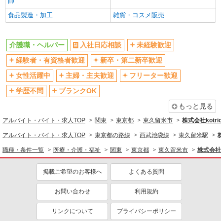
師
バイク通勤OK
自転車通勤OK
食品製造・加工
雑貨・コスメ販売
残業少なめ（月20h未満）
交通費支給
社会保険あり
産休・育休取得実績あり
介護職・ヘルパー
入社日応相談
未経験歓迎
退職金・財形貯蓄制度あり
各種手当（家族・役職・インセン
経験者・有資格者歓迎
新卒・第二新卒歓迎
ティブなど）あり
制服貸与
研修制度あり
女性活躍中
主婦・主夫歓迎
フリーター歓迎
資格取得支援制度あり
学歴不問
ブランクOK
同じ職種から求人を探す
もっと見る
アルバイト・バイト・求人TOP
関東
東京都
東久留米市
株式会社kotri
医療・介護・福祉
アルバイト・バイト・求人TOP
東京都の路線
西武池袋線
東久留米駅
介護職・ヘルパー
職種・条件一覧
医療・介護・福祉
関東
東京都
東久留米市
株式会社k
同じ特徴から求人を探す
掲載ご希望のお客様へ
よくある質問
未経験歓迎
ミドル（40代～）活躍中
ボーナス・賞与あり
車通勤OK
お問い合わせ
利用規約
交通費支給
社会保険あり
リンクについて
プライバシーポリシー
産休・育休取得実績あり