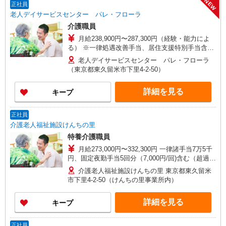
NEW
正社員
老人デイサービスセンター パレ・フローラ
介護職員
月給238,900円〜287,300円（経験・能力によ
る） ※一律処遇改善手当、居住支援特別手当含む
※別途、規定により住宅手当、子ども支援手当、
老人デイサービスセンター パレ・フローラ
通勤手当あり
（東京都東久留米市下里4-2-50）
詳細を見る
キープ
正社員
介護老人福祉施設けんちの里
特養介護職員
月給273,000円〜332,300円 一律諸手当7万5千
円、固定夜勤手当5回分（7,000円/回)含む（超過分
別途支給） ※給与幅は能力・経験等による ※東京
介護老人福祉施設けんちの里 東京都東久留米
都居住支援特別手当2万円含む
市下里4-2-50（けんちの里事業所内）
詳細を見る
キープ
正社員