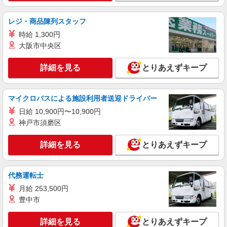
派遣社員
レジ・商品陳列スタッフ
株式会社トラストグロース 新宿本社 第3営業部
時給 1,300円
特別養護老人ホームでの夜専介護士
大阪市中央区
時給：実務者研修1600円〜／介護福祉士1650
円〜 ※資格・経験などによる
詳細を見る
とりあえずキープ
東京都東久留米市
詳細を見る
キープ
マイクロバスによる施設利用者送迎ドライバー
日給 10,900円〜10,900円
派遣社員
神戸市須磨区
株式会社トラストグロース 新宿本社 第3営業部
特別養護老人ホームでの介護士
詳細を見る
とりあえずキープ
時給：初任者研修1400円 /実務者研修1450円 /
介護福祉士1500円 ※資格や経験などによる
東京都東久留米市
代務運転士
月給 253,500円
詳細を見る
キープ
豊中市
派遣社員
詳細を見る
とりあえずキープ