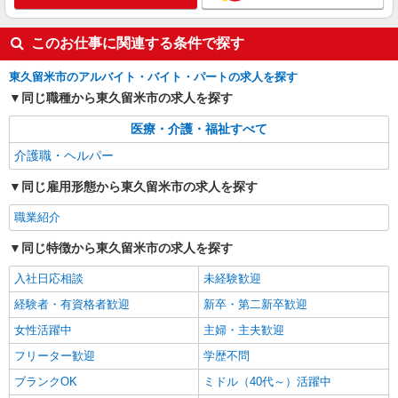
株式会社kotrio /●TC-H-1992692
ひばりケ丘＊グループホームSTAFF＊生活の
サポート業務を担当
このお仕事に関連する条件で探す
時給1600円〜2250円 ＜日払い有/週払い有/交
東久留米市のアルバイト・バイト・パートの求人を探す
通費全支給(ガソリン代含む)＞
同じ職種から東久留米市の求人を探す
東久留米市 交通費全額支給
医療・介護・福祉すべて
詳細を見る
キープ
介護職・ヘルパー
同じ雇用形態から東久留米市の求人を探す
職業紹介
同じ特徴から東久留米市の求人を探す
入社日応相談
未経験歓迎
経験者・有資格者歓迎
新卒・第二新卒歓迎
女性活躍中
主婦・主夫歓迎
フリーター歓迎
学歴不問
ブランクOK
ミドル（40代～）活躍中