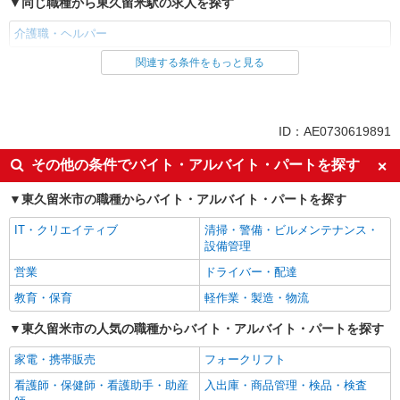
同じ職種から東久留米駅の求人を探す
介護職・ヘルパー
関連する条件をもっと見る
同じ雇用形態から東久留米駅の求人を探す
職業紹介
同じ特徴から東久留米駅の求人を探す
ID：AE0730619891
入社日応相談
未経験歓迎
その他の条件でバイト・アルバイト・パートを探す
経験者・有資格者歓迎
新卒・第二新卒歓迎
東久留米市の職種からバイト・アルバイト・パートを探す
女性活躍中
主婦・主夫歓迎
IT・クリエイティブ
清掃・警備・ビルメンテナンス・
フリーター歓迎
学歴不問
設備管理
ブランクOK
ミドル（40代～）活躍中
営業
ドライバー・配達
エルダー（50代～）活躍中
シニア（60代～）活躍中
教育・保育
軽作業・製造・物流
高収入・高額
ボーナス・賞与あり
東久留米市の人気の職種からバイト・アルバイト・パートを探す
昇給あり
完全週休2日制
家電・携帯販売
フォークリフト
フルタイム歓迎
禁煙・分煙
看護師・保健師・看護助手・助産
入出庫・商品管理・検品・検査
駅直結・駅チカ
車通勤OK