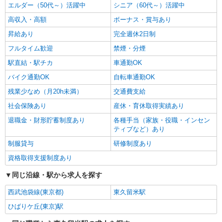
エルダー（50代～）活躍中
シニア（60代～）活躍中
高収入・高額
ボーナス・賞与あり
昇給あり
完全週休2日制
フルタイム歓迎
禁煙・分煙
駅直結・駅チカ
車通勤OK
バイク通勤OK
自転車通勤OK
残業少なめ（月20h未満）
交通費支給
社会保険あり
産休・育休取得実績あり
退職金・財形貯蓄制度あり
各種手当（家族・役職・インセン
ティブなど）あり
制服貸与
研修制度あり
資格取得支援制度あり
同じ沿線・駅から求人を探す
西武池袋線(東京都)
東久留米駅
ひばりケ丘(東京)駅