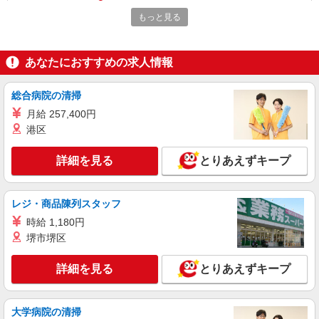
東久留米市/東久留米駅周辺
もっと見る
詳細を見る
キープ
あなたにおすすめの求人情報
派遣社員
株式会社ブレイブ（マイナビグループ）/MD13
総合病院の清掃
介護スタッフ ◆デイサービス、サービス付き
月給 257,400円
高齢者向け住宅、グループホームなど様々な勤
務先から選べます。
港区
未経験：時給1600〜1800円（資格・経験によ
る） 経験者：時給1800〜2000円（資格・経験によ
る） ◎月収例 時給2000円×1日8時間×22日（週5
詳細を見る
とりあえずキープ
東京都東久留米市 【最寄駅】 ◆西武池袋線
日）＝35万2000円 ◆昇給あり ◆支払い方法 ※日
「東久留米駅」 ★その他、近隣に多数勤務地あり
払い/週払い/月払い対応も可能です。詳しくは面談
ます！
時にご相談ください。 ◆交通費：別途全額支給 ※
レジ・商品陳列スタッフ
詳細を見る
キープ
当社規定あり
時給 1,180円
堺市堺区
派遣社員
株式会社トラストグロース 新宿本社 第3営業部
詳細を見る
とりあえずキープ
ショートステイでの夜専介護士
1夜勤：25650円〜27550円 ※資格・経験によ
り異なる
大学病院の清掃
東京都東久留米市