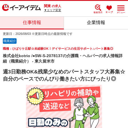
関東
の求人
▼エリア変更
仕事情報
企業情報
更新日：2026/08/03 ※更新日時点の最新情報です
職業紹介
職種：ひばりケ丘駅☆未経験OK！デイサービスの生活サポート♪パート募集◎
株式会社kotrio /●SW-S-2078137の介護職・ヘルパーの求人情報詳
細（職業紹介） - 東久留米市
週3日勤務OK&残業少なめのパートスタッフ大募集☆
自分のペースでのんびり働きたい方にぴったり◎