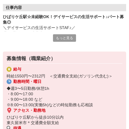
仕事内容
ひばりケ丘駅☆未経験OK！デイサービスの生活サポート♪パート募
集◎
＼デイサービスの生活サポートSTAF♪／
週3日勤務OK＋残業少なめなので、
もっと見る
プライベートや家庭の時間も大事にしたい方にピッタリ◎
■お仕事内容
・リハビリの補助
募集情報（職業紹介）
・必要に応じた生活介助
・レクリエーションの企画、実施
給与
・送迎業務（できる方のみ） など
時給1550円〜2312円 ＜交通費全支給(ガソリン代含む)＞
勤務時間・曜日
研修制度が充実しているので、
無資格・未経験の方も大歓迎です♪
◆週3〜5日勤務/休憩1h
・8:00〜17:00
■転職活動サポート
・9:00〜18:00 など
履歴書の書き方や面接対策、入社日のご希望など
※8:00〜13:00(実働5h)などの時短勤務も応相談
お仕事開始までのご不安はお気軽にご相談ください☆
アクセス・勤務地
ひばりケ丘駅から徒歩10分以内
東久留米市＊交通費全額支給
待遇