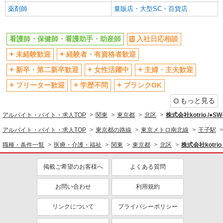
薬剤師
量販店・大型SC・百貨店
バイク通勤OK
自転車通勤OK
残業少なめ（月20h未満）
交通費支給
看護師・保健師・看護助手・助産師
入社日応相談
社会保険あり
産休・育休取得実績あり
未経験歓迎
経験者・有資格者歓迎
退職金・財形貯蓄制度あり
各種手当（家族・役職・インセン
ティブなど）あり
新卒・第二新卒歓迎
女性活躍中
主婦・主夫歓迎
制服貸与
研修制度あり
フリーター歓迎
学歴不問
ブランクOK
資格取得支援制度あり
もっと見る
同じ職種から求人を探す
アルバイト・バイト・求人TOP
関東
東京都
北区
株式会社kotrio /●S
医療・介護・福祉
アルバイト・バイト・求人TOP
東京都の路線
東京メトロ南北線
王子駅
看護師・保健師・看護助手・助産師
職種・条件一覧
医療・介護・福祉
関東
東京都
北区
株式会社kotrio
同じ特徴から求人を探す
掲載ご希望のお客様へ
よくある質問
未経験歓迎
ミドル（40代～）活躍中
お問い合わせ
利用規約
ボーナス・賞与あり
車通勤OK
交通費支給
社会保険あり
リンクについて
プライバシーポリシー
産休・育休取得実績あり