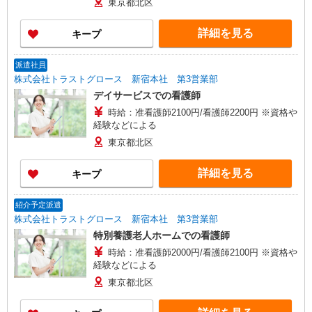
東京都北区
善手当：20,000〜60,000円（勤続年数、保有資格
により変動） ・固定残業手当：20,000円（10時
詳細を見る
キープ
間） ※固定残業時間を超過する場合には超過勤務
手当として別途支給 ・夜勤手当：10,000円/1回
（上記給与とは別に支給） 下記資格をお持ちの方
派遣社員
歓迎 ・認知症介護基礎研修 ・初任者研修 ・実務
株式会社トラストグロース 新宿本社 第3営業部
者研修 ・介護福祉士 など
デイサービスでの看護師
時給：准看護師2100円/看護師2200円 ※資格や
経験などによる
東京都北区
詳細を見る
キープ
紹介予定派遣
株式会社トラストグロース 新宿本社 第3営業部
特別養護老人ホームでの看護師
時給：准看護師2000円/看護師2100円 ※資格や
経験などによる
東京都北区