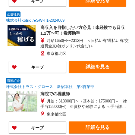
詳細を見る
キープ
派遣社員
株式会社kotrio /●SW-H1-2024069
高収入を目指したい方必見！未経験でも日収
1.2万〜可！看護助手
時給1650円〜2312円 ＜日払い有/週払い有/交
通費全支給(ガソリン代含む)＞
東京都北区
詳細を見る
キープ
職業紹介
株式会社トラストグロース 新宿本社 第3営業部
病院での看護師
月給：313000円〜（基本給：175000円＋一律
手当138000円） ※資格や経験による ＜手当詳細
＞ ＊加給手当：30,000円〜80,000円 ＊夜勤手当：
東京都北区
14,000円/回 （夜勤は月4回程度） ＊皆勤手当：
6,000円 ＊精勤手当：6,000円 ＊資格手当：准看護
詳細を見る
キープ
師20,000円/看護師30,000円 ＊調整手当：20,000
円〜50,000円