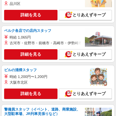
株式会社kotrio /●SW-S-2078291
品川区
＼介護施設の看護師界隈でも大人気！／日勤の
みのデイサービス＊
詳細を見る
とりあえずキープ
時給2400円〜＜交通費全額支給(ガソリン代含
む)＞
北区/駅チカで好アクセス★
ベルク各店での店内スタッフ
時給 1,065円
詳細を見る
キープ
古河市・佐野市・前橋市・高崎市・伊勢崎市・太田市・館林市・
派遣社員
詳細を見る
とりあえずキープ
株式会社kotrio /●SW-H1-2100311
東十条駅｜家庭と両立できる＊デイサービス看
護師【夜勤なし】
ビルの清掃スタッフ
時給2400円〜3000円 ＜日払い有/週払い有/交
時給 1,200円〜1,200円
通費全支給(ガソリン代含む)＞
大阪市北区
東京都北区
詳細を見る
とりあえずキープ
詳細を見る
キープ
警備員スタッフ（イベント、道路、商業施設、
派遣社員
大型駐車場、JR列車見張りなど）
株式会社kotrio /●SW-H1-1855696