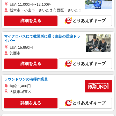
日給 11,000円〜12,100円
東十条駅≫タイパ重視で稼げる看護助手＊無料
栃木市・小山市・さいたま市西区・さいたま市岩槻区・久喜市・
資格支援で時給UP
時給1650円〜2312円 ＜日払い有/週払い有/交
詳細を見る
とりあえずキープ
通費全支給(ガソリン代含む)＞
東京都北区
マイクロバスにて教習所に通う生徒の送迎ドラ
詳細を見る
キープ
イバー
日給 15,850円
派遣社員
箕面市
株式会社kotrio /●SW-H1-1816822
≪東十条駅≫16時帰宅もOK♪病院で補助だけ
詳細を見る
とりあえずキープ
のまったり作業
時給1650円〜2312円 ＜日払い有/週払い有/交
通費全支給(ガソリン代含む)＞
ラウンドワンの清掃作業員
東京都北区
時給 1,400円
大阪市城東区
詳細を見る
キープ
詳細を見る
とりあえずキープ
派遣社員
株式会社kotrio /●SW-H1-2001195