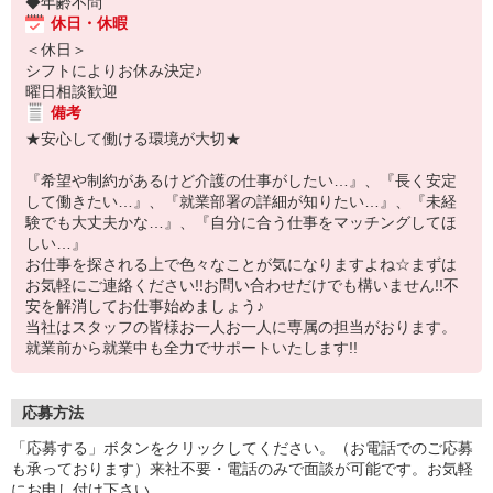
◆年齢不問
休日・休暇
＜休日＞
シフトによりお休み決定♪
曜日相談歓迎
備考
★安心して働ける環境が大切★
『希望や制約があるけど介護の仕事がしたい…』、『長く安定
して働きたい…』、『就業部署の詳細が知りたい…』、『未経
験でも大丈夫かな…』、『自分に合う仕事をマッチングしてほ
しい…』
お仕事を探される上で色々なことが気になりますよね☆まずは
お気軽にご連絡ください!!お問い合わせだけでも構いません!!不
安を解消してお仕事始めましょう♪
当社はスタッフの皆様お一人お一人に専属の担当がおります。
就業前から就業中も全力でサポートいたします!!
応募方法
「応募する」ボタンをクリックしてください。（お電話でのご応募
も承っております）来社不要・電話のみで面談が可能です。お気軽
にお申し付け下さい。