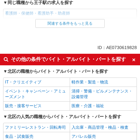
同じ職種から王子駅の求人を探す
看護師・保健師・看護助手・助産師
関連する条件をもっと見る
同じ雇用形態から王子駅の求人を探す
職業紹介
同じ特徴から王子駅の求人を探す
ID：AE0730619828
入社日応相談
未経験歓迎
その他の条件でバイト・アルバイト・パートを探す
経験者・有資格者歓迎
新卒・第二新卒歓迎
北区の職種からバイト・アルバイト・パートを探す
女性活躍中
主婦・主夫歓迎
IT・クリエイティブ
軽作業・製造・物流
フリーター歓迎
学歴不問
イベント・キャンペーン・アミュ
清掃・警備・ビルメンテナンス・
ブランクOK
ミドル（40代～）活躍中
ーズメント
設備管理
エルダー（50代～）活躍中
シニア（60代～）活躍中
販売・接客サービス
医療・介護・福祉
高収入・高額
ボーナス・賞与あり
北区の人気の職種からバイト・アルバイト・パートを探す
昇給あり
完全週休2日制
ファミリーレストラン・回転寿司
入出庫・商品管理・検品・検査
フルタイム歓迎
禁煙・分煙
食品・試食販売
アパレル販売
駅直結・駅チカ
車通勤OK