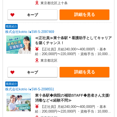
30,000円 ・役職手当：10,000〜70,000円 ・処遇改
東京都北区上十条
善手当：20,000〜60,000円（勤続年数、保有資格
により変動） ・固定残業手当：20,000円（10時
詳細を見る
キープ
間） ※固定残業時間を超過する場合には超過勤務
手当として別途支給 ・夜勤手当：10,000円/1回
（上記給与とは別に支給） 下記資格をお持ちの方
職業紹介
歓迎 ・認知症介護基礎研修 ・初任者研修 ・実務
株式会社kotrio /●SW-S-2097469
者研修 ・介護福祉士 など
≪正社員≫東十条駅＊看護助手としてキャリア
を築くチャンス！
【正社員】月給240,000〜400,000円 ・基本
給：200,000円〜220,000円 ・資格手当：10,000〜
30,000円 ・役職手当：10,000〜70,000円 ・処遇改
東京都北区
善手当：20,000〜60,000円（勤続年数、保有資格
により変動） ・固定残業手当：20,000円（10時
詳細を見る
キープ
間） ※固定残業時間を超過する場合には超過勤務
手当として別途支給 ・夜勤手当：10,000円/1回
（上記給与とは別に支給） 下記資格をお持ちの方
職業紹介
歓迎 ・認知症介護基礎研修 ・初任者研修 ・実務
株式会社kotrio /●SW-S-2098551
者研修 ・介護福祉士 など
東十条駅◆病院の補助STAFF◆患者さん支援/
消毒など≪経験不問≫
【正社員】月給240,000〜400,000円 ・基本
給：200,000円〜220,000円 ・資格手当：10,000〜
30,000円 ・役職手当：10,000〜70,000円 ・処遇改