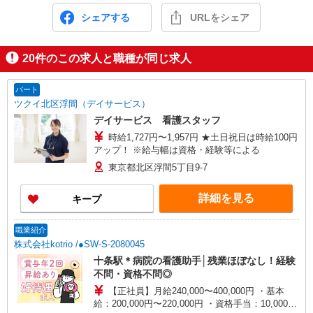
シェアする
URLをシェア
20
件のこの求人と職種が同じ求人
パート
ツクイ北区浮間（デイサービス）
デイサービス 看護スタッフ
時給1,727円〜1,957円 ★土日祝日は時給100円
アップ！ ※給与幅は資格・経験等による
東京都北区浮間5丁目9-7
詳細を見る
キープ
職業紹介
株式会社kotrio /●SW-S-2080045
十条駅＊病院の看護助手│残業ほぼなし！経験
不問・資格不問◎
【正社員】月給240,000〜400,000円 ・基本
給：200,000円〜220,000円 ・資格手当：10,000〜