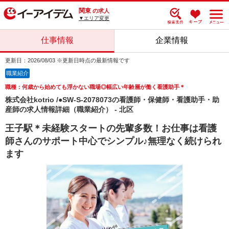
関東
の求人
▼エリア変更
仕事情報
企業情報
更新日：2026/08/03 ※更新日時点の最新情報です
職業紹介
職種：何歳から始めても浮かない職場◎幅広い年齢層が働く看護助手＊
株式会社kotrio /●SW-S-2078073の看護師・保健師・看護助手・助
産師の求人情報詳細（職業紹介） - 北区
王子駅＊未経験スタートの先輩多数！お仕事は看護
師さんのサポート中心でシンプル♪無理なく続けられ
ます