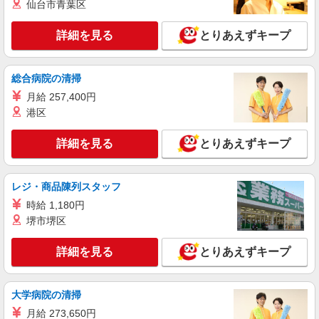
仙台市青葉区
派遣社員
株式会社kotrio /●SW-H1-1981059
詳細を見る
とりあえずキープ
東十条駅＊看護助手＊日払いOK！推し活の軍
資金も即ゲット◎
時給1550円〜2312円 ＜日払い有/週払い有/交
総合病院の清掃
通費全支給(ガソリン代含む)＞
月給 257,400円
東京都北区
港区
詳細を見る
キープ
詳細を見る
とりあえずキープ
派遣社員
株式会社トラストグロース 新宿本社 第3営業部
レジ・商品陳列スタッフ
有料老人ホームでの看護師
時給 1,180円
時給：准看護師1950円/看護師2000円 ※資格に
堺市堺区
よる
東京都北区
詳細を見る
とりあえずキープ
詳細を見る
キープ
大学病院の清掃
職業紹介
月給 273,650円