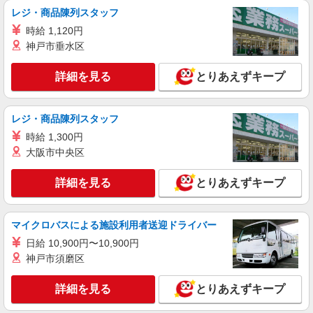
東十条駅＊サ高住＊シフト融通が利くため子育
レジ・商品陳列スタッフ
て世代から大人気♪
時給 1,120円
時給2400円〜3000円 ＜日払い有/週払い有/交
神戸市垂水区
通費全支給(ガソリン代含む)＞
東京都北区
詳細を見る
とりあえずキープ
詳細を見る
キープ
レジ・商品陳列スタッフ
職業紹介
時給 1,300円
株式会社kotrio /●SW-S-2022391
大阪市中央区
十条駅＊未経験スタート7割！病院のパート看
護助手/週3〜OK
詳細を見る
とりあえずキープ
時給1550円〜2312円 ＜交通費全支給(ガソリ
ン代含む)＞
東京都北区上十条
マイクロバスによる施設利用者送迎ドライバー
日給 10,900円〜10,900円
詳細を見る
キープ
神戸市須磨区
詳細を見る
とりあえずキープ