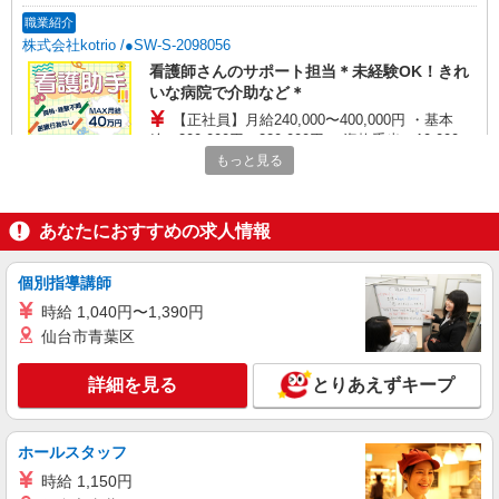
職業紹介
株式会社kotrio /●SW-S-2098056
看護師さんのサポート担当＊未経験OK！きれ
いな病院で介助など＊
【正社員】月給240,000〜400,000円 ・基本
給：200,000円〜220,000円 ・資格手当：10,000〜
30,000円 ・役職手当：10,000〜70,000円 ・処遇改
もっと見る
東京都北区
善手当：20,000〜60,000円（勤続年数、保有資格
により変動） ・固定残業手当：20,000円（10時
詳細を見る
キープ
間） ※固定残業時間を超過する場合には超過勤務
あなたにおすすめの求人情報
手当として別途支給 ・夜勤手当：10,000円/1回
（上記給与とは別に支給） 下記資格をお持ちの方
職業紹介
歓迎 ・認知症介護基礎研修 ・初任者研修 ・実務
個別指導講師
株式会社kotrio /●SW-S-2096644
者研修 ・介護福祉士 など
時給 1,040円〜1,390円
定員で即終了！時給2400円〜★東十条駅＊高
仙台市青葉区
級老人ホームの看護師
時給2400円〜＜交通費全額支給(ガソリン代含
詳細を見る
とりあえずキープ
む)＞
東京都北区
ホールスタッフ
詳細を見る
キープ
時給 1,150円