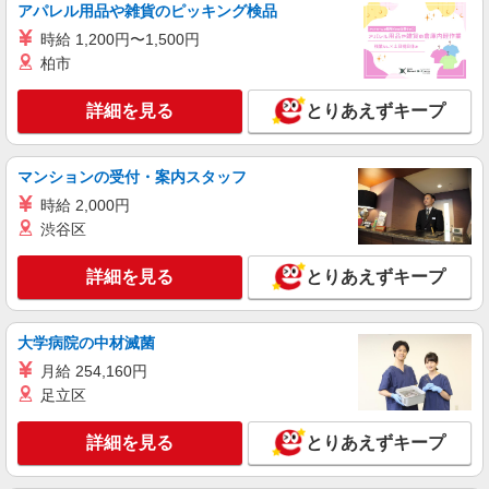
アパレル用品や雑貨のピッキング検品
お試し勤務OK♪東十条駅▼病院で看護助手▼補
助作業のみ！面接なし
時給 1,200円〜1,500円
時給1550円〜2312円 ＜日払い有/週払い有/交
柏市
通費全支給(ガソリン代含む)＞
東京都北区
詳細を見る
とりあえずキープ
詳細を見る
キープ
マンションの受付・案内スタッフ
時給 2,000円
派遣社員
株式会社kotrio /●SW-H1-1983908
渋谷区
東十条駅＊日勤のみ/残業なし！健康管理メイ
ンの看護スタッフ
詳細を見る
とりあえずキープ
時給2400円〜3000円＜交通費全額支給(ガソリ
ン代含む)/日払い可/週払い可＞
大学病院の中材滅菌
北区【最寄駅：東十条駅】
月給 254,160円
足立区
詳細を見る
キープ
詳細を見る
とりあえずキープ
派遣社員
株式会社kotrio /●SW-H1-2098840