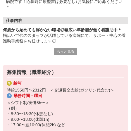
病院です！応募時に履歴書は必要なし♪お気軽にご応募ください
＊
仕事内容
何歳から始めても浮かない職場◎幅広い年齢層が働く看護助手＊
幅広い世代のスタッフが活躍している病院にて、サポート中心の看
護助手業務をお任せします◎
もっと見る
≪おもなお仕事≫
・病室内の清掃、シーツ交換
・医療器具の消毒
・患者さんの生活面の介助
募集情報（職業紹介）
など
給与
厳しい上下関係などはなく、フラットな関係性の職場で、どなたで
時給1550円〜2312円 ＜交通費全支給(ガソリン代含む)＞
もすぐに馴染めます♪
勤務時間・曜日
お仕事はシンプルなものばかり！覚えられなくて焦るようなことは
＜シフト制/実働5h〜＞
ありません◎
（例）
・8:30〜13:30(休憩なし)
・9:00〜18:00(休憩1h)
・17:00〜翌10:00(休憩2h) など