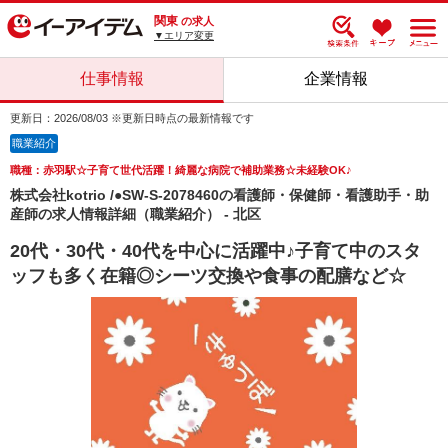
関東
の求人
▼エリア変更
仕事情報
企業情報
更新日：2026/08/03 ※更新日時点の最新情報です
職業紹介
職種：赤羽駅☆子育て世代活躍！綺麗な病院で補助業務☆未経験OK♪
株式会社kotrio /●SW-S-2078460の看護師・保健師・看護助手・助
産師の求人情報詳細（職業紹介） - 北区
20代・30代・40代を中心に活躍中♪子育て中のスタ
ッフも多く在籍◎シーツ交換や食事の配膳など☆