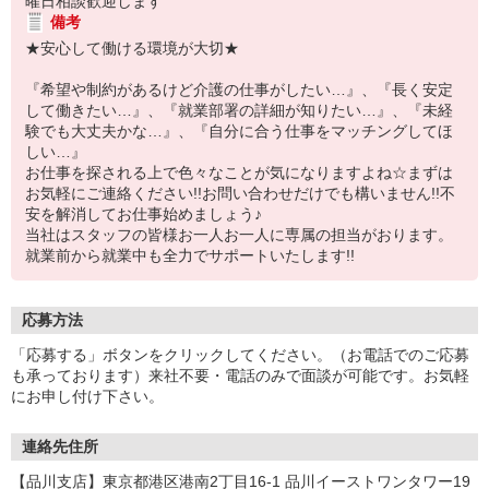
曜日相談歓迎します
備考
★安心して働ける環境が大切★
『希望や制約があるけど介護の仕事がしたい…』、『長く安定
して働きたい…』、『就業部署の詳細が知りたい…』、『未経
験でも大丈夫かな…』、『自分に合う仕事をマッチングしてほ
しい…』
お仕事を探される上で色々なことが気になりますよね☆まずは
お気軽にご連絡ください!!お問い合わせだけでも構いません!!不
安を解消してお仕事始めましょう♪
当社はスタッフの皆様お一人お一人に専属の担当がおります。
就業前から就業中も全力でサポートいたします!!
応募方法
「応募する」ボタンをクリックしてください。（お電話でのご応募
も承っております）来社不要・電話のみで面談が可能です。お気軽
にお申し付け下さい。
連絡先住所
【品川支店】東京都港区港南2丁目16-1 品川イーストワンタワー19