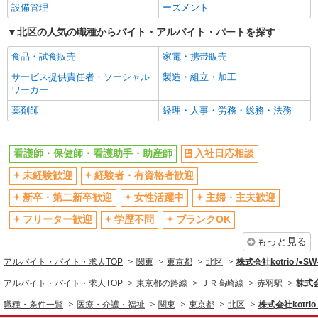
設備管理
ーズメント
高収入・高額
ボーナス・賞与あり
北区の人気の職種からバイト・アルバイト・パートを探す
昇給あり
完全週休2日制
食品・試食販売
家電・携帯販売
フルタイム歓迎
禁煙・分煙
サービス提供責任者・ソーシャル
製造・組立・加工
駅直結・駅チカ
車通勤OK
ワーカー
バイク通勤OK
自転車通勤OK
薬剤師
経理・人事・労務・総務・法務
残業少なめ（月20h未満）
交通費支給
社会保険あり
産休・育休取得実績あり
看護師・保健師・看護助手・助産師
入社日応相談
退職金・財形貯蓄制度あり
各種手当（家族・役職・インセン
未経験歓迎
経験者・有資格者歓迎
ティブなど）あり
制服貸与
研修制度あり
新卒・第二新卒歓迎
女性活躍中
主婦・主夫歓迎
資格取得支援制度あり
フリーター歓迎
学歴不問
ブランクOK
同じ職種から求人を探す
もっと見る
アルバイト・バイト・求人TOP
関東
東京都
北区
株式会社kotrio /●S
医療・介護・福祉
アルバイト・バイト・求人TOP
東京都の路線
ＪＲ高崎線
赤羽駅
株式会
看護師・保健師・看護助手・助産師
職種・条件一覧
医療・介護・福祉
関東
東京都
北区
株式会社kotrio
同じ特徴から求人を探す