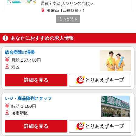
通費全支給(ガソリン代含む)＞
北区内【赤羽駅近く】
もっと見る
詳細を見る
キープ
あなたにおすすめの求人情報
派遣社員
株式会社トラストグロース 新宿本社 第3営業部
特別養護老人ホームでの看護師
総合病院の清掃
時給：准看護師2100円〜/看護師2200円 ※資格
月給 257,400円
や経験などによる
港区
東京都北区
詳細を見る
とりあえずキープ
詳細を見る
キープ
レジ・商品陳列スタッフ
職業紹介
株式会社kotrio /●SW-S-2022820
時給 1,180円
十条駅＊病院の看護助手│シフト相談OK！経
堺市堺区
験不問・資格不問◎
詳細を見る
時給1550円〜2312円 ＜交通費全支給(ガソリ
とりあえずキープ
ン代含む)＞