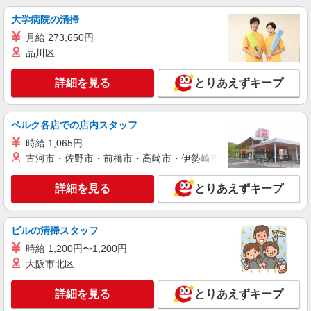
東京都北区上十条
大学病院の清掃
詳細を見る
月給 273,650円
キープ
品川区
職業紹介
詳細を見る
とりあえずキープ
株式会社kotrio /●SW-S-2022391
十条駅＊未経験スタート7割！病院のパート看
護助手/週3〜OK
ベルク各店での店内スタッフ
時給1550円〜2312円 ＜交通費全支給(ガソリ
ン代含む)＞
時給 1,065円
古河市・佐野市・前橋市・高崎市・伊勢崎市・太田市・館林市・
東京都北区上十条
詳細を見る
とりあえずキープ
詳細を見る
キープ
派遣社員
ビルの清掃スタッフ
株式会社kotrio /●SW-H1-2099266
時給 1,200円〜1,200円
王子駅★病院でお掃除/食事の配膳など♪★激募
大阪市北区
★
時給1650円〜2312円 ＜日払い有/週払い有/交
詳細を見る
とりあえずキープ
通費全支給(ガソリン代含む)＞