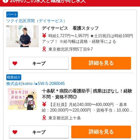
20
件のこの求人と職種が同じ求人
パート
ツクイ北区浮間（デイサービス）
デイサービス 看護スタッフ
時給1,727円〜1,957円 ★土日祝日は時給100円
アップ！ ※給与幅は資格・経験等による
東京都北区浮間5丁目9-7
詳細を見る
キープ
職業紹介
株式会社kotrio /●SW-S-2080045
十条駅＊病院の看護助手│残業ほぼなし！経験
不問・資格不問◎
【正社員】月給240,000〜400,000円 ・基本
給：200,000円〜220,000円 ・資格手当：10,000〜
30,000円 ・役職手当：10,000〜70,000円 ・処遇改
東京都北区上十条
善手当：20,000〜60,000円（勤続年数、保有資格
により変動） ・固定残業手当：20,000円（10時
詳細を見る
キープ
間） ※固定残業時間を超過する場合には超過勤務
手当として別途支給 ・夜勤手当：10,000円/1回