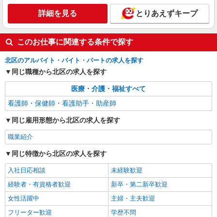
詳細を見る
とりあえずキープ
派遣社員
株式会社kotrio /●SW-H1-2098841
赤羽駅＊サ高住＊シフト融通が利くため子育て
このお仕事に関連する条件で探す
世代から大人気♪
時給2400円〜3000円 ＜日払い有/週払い有/交
北区のアルバイト・バイト・パートの求人を探す
通費全支給(ガソリン代含む)＞
同じ職種から北区の求人を探す
東京都北区≪最寄駅：赤羽≫
医療・介護・福祉すべて
詳細を見る
キープ
看護師・保健師・看護助手・助産師
同じ雇用形態から北区の求人を探す
職業紹介
同じ特徴から北区の求人を探す
入社日応相談
未経験歓迎
経験者・有資格者歓迎
新卒・第二新卒歓迎
女性活躍中
主婦・主夫歓迎
フリーター歓迎
学歴不問