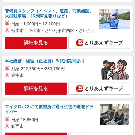
北区 来社不要♪
警備員スタッフ（イベント、道路、商業施設、
詳細を見る
キープ
大型駐車場、JR列車見張りなど）
日給 11,000円〜12,100円
派遣社員
栃木市・小山市・さいたま市西区・さいたま市岩槻区・久喜市・
株式会社kotrio /●SW-H1-2024200
≪赤羽駅≫年齢不問！０からスタートでも活躍
詳細を見る
とりあえずキープ
できる看護助手♪
時給1650円〜2312円 ＜日払い有/週払い有/交
通費全支給(ガソリン代含む)＞
本社総務・経理（正社員）※試用期間あり
北区内【赤羽駅近く】
月給 222,750円〜230,750円
豊中市
詳細を見る
キープ
詳細を見る
とりあえずキープ
職業紹介
株式会社kotrio /●SW-S-2096644
マイクロバスにて教習所に通う生徒の送迎ドラ
定員で即終了！時給2400円〜★東十条駅＊高
イバー
級老人ホームの看護師
日給 15,850円
時給2400円〜＜交通費全額支給(ガソリン代含
む)＞
箕面市
東京都北区