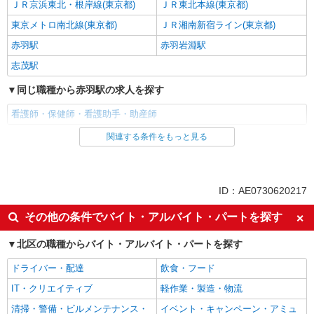
ＪＲ京浜東北・根岸線(東京都)
ＪＲ東北本線(東京都)
東京メトロ南北線(東京都)
ＪＲ湘南新宿ライン(東京都)
赤羽駅
赤羽岩淵駅
志茂駅
同じ職種から赤羽駅の求人を探す
看護師・保健師・看護助手・助産師
関連する条件をもっと見る
同じ雇用形態から赤羽駅の求人を探す
職業紹介
同じ特徴から赤羽駅の求人を探す
ID：AE0730620217
入社日応相談
未経験歓迎
その他の条件でバイト・アルバイト・パートを探す
経験者・有資格者歓迎
新卒・第二新卒歓迎
北区の職種からバイト・アルバイト・パートを探す
女性活躍中
主婦・主夫歓迎
ドライバー・配達
飲食・フード
フリーター歓迎
学歴不問
IT・クリエイティブ
軽作業・製造・物流
ブランクOK
ミドル（40代～）活躍中
清掃・警備・ビルメンテナンス・
イベント・キャンペーン・アミュ
エルダー（50代～）活躍中
シニア（60代～）活躍中