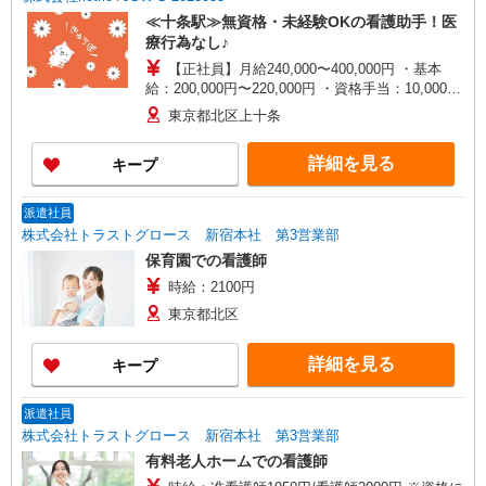
≪十条駅≫無資格・未経験OKの看護助手！医
療行為なし♪
【正社員】月給240,000〜400,000円 ・基本
給：200,000円〜220,000円 ・資格手当：10,000〜
30,000円 ・役職手当：10,000〜70,000円 ・処遇改
東京都北区上十条
善手当：20,000〜60,000円（勤続年数、保有資格
により変動） ・固定残業手当：20,000円（10時
詳細を見る
キープ
間） ※固定残業時間を超過する場合には超過勤務
手当として別途支給 ・夜勤手当：10,000円/1回
（上記給与とは別に支給） 下記資格をお持ちの方
派遣社員
歓迎 ・認知症介護基礎研修 ・初任者研修 ・実務
株式会社トラストグロース 新宿本社 第3営業部
者研修 ・介護福祉士 など
保育園での看護師
時給：2100円
東京都北区
詳細を見る
キープ
派遣社員
株式会社トラストグロース 新宿本社 第3営業部
有料老人ホームでの看護師