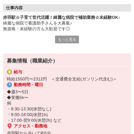
仕事内容
赤羽駅☆子育て世代活躍！綺麗な病院で補助業務☆未経験OK♪
綺麗な病院で看護助手さんを大募集♪
無資格・未経験の方も大歓迎です◎
もっと見る
◆お仕事内容
・シーツ交換
・医療器具の洗浄
・食事の配膳下膳
募集情報（職業紹介）
・必要に応じた介助 など
給与
◆おすすめポイント
時給1550円〜2312円 ＜交通費全支給(ガソリン代含む)＞
・最短2週間で内定GET！
勤務時間・曜日
・残業ほぼ無し（月平均10ｈ以下）
・シフト柔軟でお休みも取りやすい
◆週3〜5日
◆実働5h〜
プライベートが大事にできるので、
例
子育て中のスタッフも多数在籍！
・8:30-13:30(休憩なし)
安定して長く働きたい方にピッタリです◎
・9:00-18:00(休憩1h)
・17:00-翌9:00(休憩2h) など
ぜひお気軽にご応募ください！
アクセス・勤務地
赤羽駅から歩いて約5分