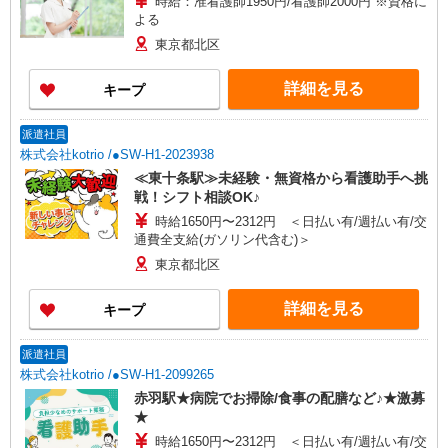
時給：准看護師1950円/看護師2000円 ※資格に
よる
東京都北区
詳細を見る
キープ
派遣社員
株式会社kotrio /●SW-H1-2023938
≪東十条駅≫未経験・無資格から看護助手へ挑
戦！シフト相談OK♪
時給1650円〜2312円 ＜日払い有/週払い有/交
通費全支給(ガソリン代含む)＞
東京都北区
詳細を見る
キープ
派遣社員
株式会社kotrio /●SW-H1-2099265
赤羽駅★病院でお掃除/食事の配膳など♪★激募
★
時給1650円〜2312円 ＜日払い有/週払い有/交