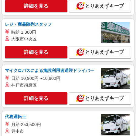
詳細を見る
キープ
詳細を見る
とりあえずキープ
派遣社員
株式会社トラストグロース 新宿本社 第3営業部
レジ・商品陳列スタッフ
特別養護老人ホームでの看護師
時給 1,300円
時給：准看護師2500円/看護師2600円 ※資格や
大阪市中央区
経験などによる
東京都北区
詳細を見る
とりあえずキープ
詳細を見る
キープ
マイクロバスによる施設利用者送迎ドライバー
日給 10,900円〜10,900円
職業紹介
株式会社kotrio /●SW-S-2078250
神戸市須磨区
住宅型有料老人ホームの看護師＊ブランクあっ
ても問題なし◎
詳細を見る
とりあえずキープ
時給2400円〜＜交通費全額支給(ガソリン代含
む)＞
代務運転士
北区
月給 253,500円
詳細を見る
豊中市
キープ