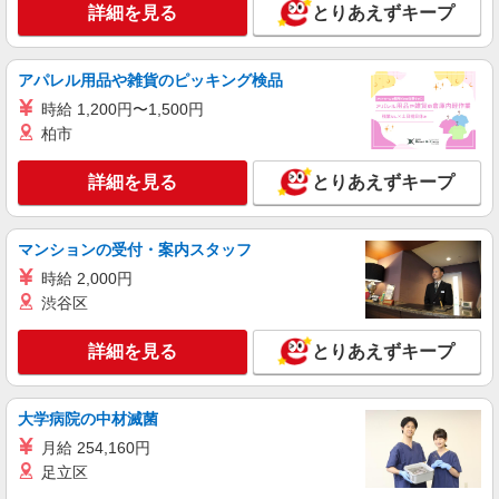
詳細を見る
とりあえずキープ
詳細を見る
キープ
アパレル用品や雑貨のピッキング検品
職業紹介
時給 1,200円〜1,500円
株式会社kotrio /●SW-S-2023677
柏市
十条駅≫高級シニアマンションの看護師▼居室
の巡回等
詳細を見る
とりあえずキープ
時給2400円〜＜交通費全額支給(ガソリン代含
む)＞
東京都北区上十条
マンションの受付・案内スタッフ
時給 2,000円
詳細を見る
キープ
渋谷区
派遣社員
詳細を見る
とりあえずキープ
株式会社トラストグロース 新宿本社 第3営業部
デイサービスでの看護師
時給：准看護師1900円〜2000円/看護師2000
大学病院の中材滅菌
円〜2100円 ※資格や経験などによる
月給 254,160円
東京都北区
足立区