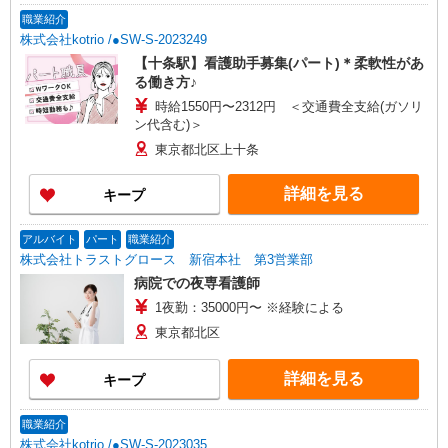
（上記給与とは別に支給） 下記資格をお持ちの方
職業紹介
歓迎 ・認知症介護基礎研修 ・初任者研修 ・実務
株式会社kotrio /●SW-S-2023249
者研修 ・介護福祉士 など
【十条駅】看護助手募集(パート)＊柔軟性があ
る働き方♪
時給1550円〜2312円 ＜交通費全支給(ガソリ
ン代含む)＞
東京都北区上十条
詳細を見る
キープ
アルバイト
パート
職業紹介
株式会社トラストグロース 新宿本社 第3営業部
病院での夜専看護師
1夜勤：35000円〜 ※経験による
東京都北区
詳細を見る
キープ
職業紹介
株式会社kotrio /●SW-S-2023035